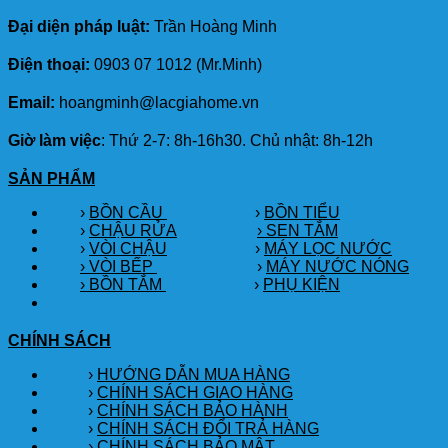
Đại diện pháp luật:
Trần Hoàng Minh
Điện thoại:
0903 07 1012 (Mr.Minh)
Email:
hoangminh@lacgiahome.vn
Giờ làm việc
: Thứ 2-7: 8h-16h30. Chủ nhật: 8h-12h
SẢN PHẨM
›
BỒN CẦU
›
BỒN TIỂU
›
CHẬU RỬA
› SEN TẮM
›
VÒI CHẬU
›
MÁY LỌC NƯỚC
› VÒI BẾP
›
MÁY NƯỚC NÓNG
› BỒN TẮM
›
PHỤ KIỆN
CHÍNH SÁCH
›
HƯỚNG DẪN MUA HÀNG
›
CHÍNH SÁCH GIAO HÀNG
›
CHÍNH SÁCH BẢO HÀNH
›
CHÍNH SÁCH ĐỔI TRẢ HÀNG
›
CHÍNH SÁCH BẢO MẬT