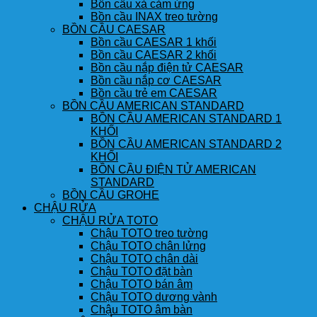
Bồn cầu xả cảm ứng
Bồn cầu INAX treo tường
BỒN CẦU CAESAR
Bồn cầu CAESAR 1 khối
Bồn cầu CAESAR 2 khối
Bồn cầu nắp điện tử CAESAR
Bồn cầu nắp cơ CAESAR
Bồn cầu trẻ em CAESAR
BỒN CẦU AMERICAN STANDARD
BỒN CẦU AMERICAN STANDARD 1
KHỐI
BỒN CẦU AMERICAN STANDARD 2
KHỐI
BỒN CẦU ĐIỆN TỬ AMERICAN
STANDARD
BỒN CẦU GROHE
CHẬU RỬA
CHẬU RỬA TOTO
Chậu TOTO treo tường
Chậu TOTO chân lửng
Chậu TOTO chân dài
Chậu TOTO đặt bàn
Chậu TOTO bán âm
Chậu TOTO dương vành
Chậu TOTO âm bàn