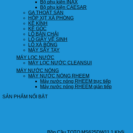
Bộ phụ kiện INAX
Bộ phụ kiện CAESAR
GA THOÁT SÀN
HỘP XỊT XÀ PHÒNG
KỆ KÍNH
KỆ GÓC
LÔ BÀN CHẢI
LÔ GIẤY VỆ SINH
LÔ XÀ BÔNG
MÁY SẤY TAY
MÁY LỌC NƯỚC
MÁY LỌC NƯỚC CLEANSUI
MÁY NƯỚC NÓNG
MÁY NƯỚC NÓNG RHEEM
Máy nước nóng RHEEM trực tiếp
Máy nước nóng RHEEM gián tiếp
SẢN PHẨM NỔI BẬT
Bồn Cầu TOTO MS625DW11 1 Khối