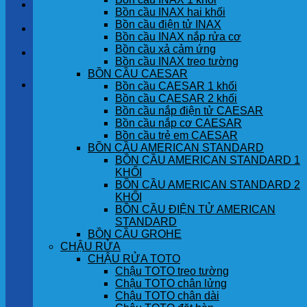
LIÊN HỆ
Bồn cầu INAX hai khối
Bồn cầu điện tử INAX
TIN TỨC
Bồn cầu INAX nắp rửa cơ
Bồn cầu xả cảm ứng
GÓC KHÁCH HÀNG
Bồn cầu INAX treo tường
BỒN CẦU CAESAR
Giỏ hàng
Bồn cầu CAESAR 1 khối
Bồn cầu CAESAR 2 khối
Bồn cầu nắp điện tử CAESAR
Chưa có sản phẩm trong giỏ hàng.
Bồn cầu nắp cơ CAESAR
Bồn cầu trẻ em CAESAR
BỒN CẦU AMERICAN STANDARD
BỒN CẦU AMERICAN STANDARD 1
KHỐI
BỒN CẦU AMERICAN STANDARD 2
KHỐI
BỒN CẦU ĐIỆN TỬ AMERICAN
STANDARD
BỒN CẦU GROHE
CHẬU RỬA
CHẬU RỬA TOTO
Chậu TOTO treo tường
Chậu TOTO chân lửng
Chậu TOTO chân dài