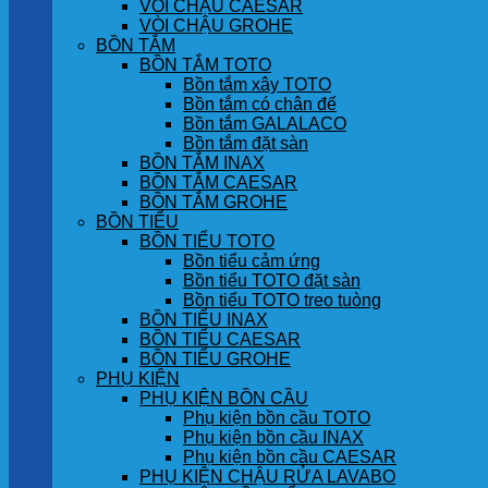
VÒI CHẬU CAESAR
VÒI CHẬU GROHE
BỒN TẮM
BỒN TẮM TOTO
Bồn tắm xây TOTO
Bồn tắm có chân đế
Bồn tắm GALALACO
Bồn tắm đặt sàn
BỒN TẮM INAX
BỒN TẮM CAESAR
BỒN TẮM GROHE
BỒN TIỂU
BỒN TIỂU TOTO
Bồn tiểu cảm ứng
Bồn tiểu TOTO đặt sàn
Bồn tiểu TOTO treo tuòng
BỒN TIỂU INAX
BỒN TIỂU CAESAR
BỒN TIỂU GROHE
PHỤ KIỆN
PHỤ KIỆN BỒN CẦU
Phụ kiện bồn cầu TOTO
Phụ kiện bồn cầu INAX
Phụ kiện bồn cầu CAESAR
PHỤ KIỆN CHẬU RỬA LAVABO