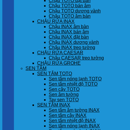
Chậu TOTO đặt bàn
Chậu TOTO bán âm
Chậu TOTO dương vành
Chậu TOTO âm bàn
CHẬU RỬA INAX
Chậu INAX âm bàn
Chậu INAX bán âm
Chậu INAX đặt bàn
Chậu INAX dương vành
Chậu INAX treo tường
CHẬU RỬA CAESAR
Chậu CAESAR treo tường
CHẬU RỬA GROHE
SEN TẮM
SEN TẮM TOTO
Sen tắm nóng lạnh TOTO
Sen tắm nhiệt độ TOTO
Sen cây TOTO
Sen âm tường
Tay sen TOTO
SEN TẮM INAX
Sen tắm âm tường INAX
Sen tắm cây INAX
Sen tắm nhiệt độ INAX
Sen tắm nóng lạnh INAX