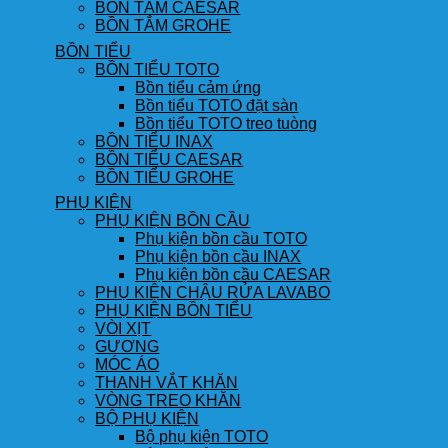
BỒN TẮM CAESAR
BỒN TẮM GROHE
BỒN TIỂU
BỒN TIỂU TOTO
Bồn tiểu cảm ứng
Bồn tiểu TOTO đặt sàn
Bồn tiểu TOTO treo tuòng
BỒN TIỂU INAX
BỒN TIỂU CAESAR
BỒN TIỂU GROHE
PHỤ KIỆN
PHỤ KIỆN BỒN CẦU
Phụ kiện bồn cầu TOTO
Phụ kiện bồn cầu INAX
Phụ kiện bồn cầu CAESAR
PHỤ KIỆN CHẬU RỬA LAVABO
PHỤ KIỆN BỒN TIỂU
VÒI XỊT
GƯƠNG
MÓC ÁO
THANH VẮT KHĂN
VÒNG TREO KHĂN
BỘ PHỤ KIỆN
Bộ phụ kiện TOTO