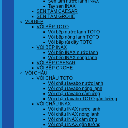
Sen tắm nước lạnh INAX
Tay sen INAX
SEN TẮM CAESAR
SEN TẮM GROHE
VÒI BẾP
VÒI BẾP TOTO
Vòi bếp nước lạnh TOTO
Vòi bếp nóng lạnh TOTO
Vòi bếp rút dây TOTO
VÒI BẾP INAX
Vòi bếp INAX nước lạnh
Vòi bếp INAX nóng lạnh
VÒI BẾP CAESAR
VÒI BẾP GROHE
VÒI CHẬU
VÒI CHẬU TOTO
Vòi chậu lavabo nước lạnh
Vòi chậu lavabo nóng lạnh
Vòi chậu lavabo cảm ứng
Vòi chậu lavabo TOTO gắn tường
VÒI CHẬU INAX
Vòi chậu INAX nước lạnh
Vòi chậu INAX nóng lạnh
Vòi chậu INAX cảm ứng
Vòi chậu INAX gắn tường