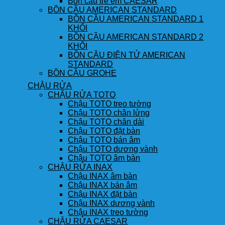
Bồn cầu trẻ em CAESAR
BỒN CẦU AMERICAN STANDARD
BỒN CẦU AMERICAN STANDARD 1
KHỐI
BỒN CẦU AMERICAN STANDARD 2
KHỐI
BỒN CẦU ĐIỆN TỬ AMERICAN
STANDARD
BỒN CẦU GROHE
CHẬU RỬA
CHẬU RỬA TOTO
Chậu TOTO treo tường
Chậu TOTO chân lửng
Chậu TOTO chân dài
Chậu TOTO đặt bàn
Chậu TOTO bán âm
Chậu TOTO dương vành
Chậu TOTO âm bàn
CHẬU RỬA INAX
Chậu INAX âm bàn
Chậu INAX bán âm
Chậu INAX đặt bàn
Chậu INAX dương vành
Chậu INAX treo tường
CHẬU RỬA CAESAR