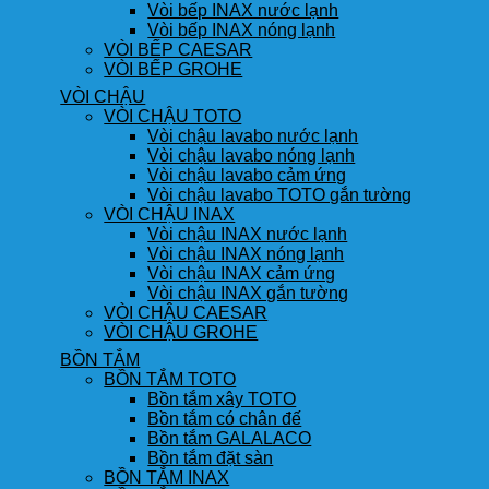
Vòi bếp INAX nước lạnh
Vòi bếp INAX nóng lạnh
VÒI BẾP CAESAR
VÒI BẾP GROHE
VÒI CHẬU
VÒI CHẬU TOTO
Vòi chậu lavabo nước lạnh
Vòi chậu lavabo nóng lạnh
Vòi chậu lavabo cảm ứng
Vòi chậu lavabo TOTO gắn tường
VÒI CHẬU INAX
Vòi chậu INAX nước lạnh
Vòi chậu INAX nóng lạnh
Vòi chậu INAX cảm ứng
Vòi chậu INAX gắn tường
VÒI CHẬU CAESAR
VÒI CHẬU GROHE
BỒN TẮM
BỒN TẮM TOTO
Bồn tắm xây TOTO
Bồn tắm có chân đế
Bồn tắm GALALACO
Bồn tắm đặt sàn
BỒN TẮM INAX