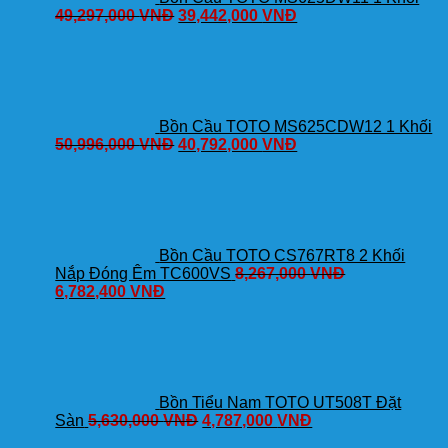
49,297,000
VNĐ
39,442,000
VNĐ
Bồn Cầu TOTO MS625CDW12 1 Khối
50,996,000
VNĐ
40,792,000
VNĐ
Bồn Cầu TOTO CS767RT8 2 Khối
Nắp Đóng Êm TC600VS
8,267,000
VNĐ
6,782,400
VNĐ
Bồn Tiểu Nam TOTO UT508T Đặt
Sàn
5,630,000
VNĐ
4,787,000
VNĐ