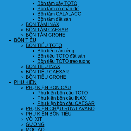
Bồn tắm xây TOTO
Bồn tắm có chân đế
Bồn tắm GALALACO
Bồn tắm đặt sàn
BỒN TẮM INAX
BỒN TẮM CAESAR
BỒN TẮM GROHE
BỒN TIỂU
BỒN TIỂU TOTO
Bồn tiểu cảm ứng
Bồn tiểu TOTO đặt sàn
Bồn tiểu TOTO treo tuòng
BỒN TIỂU INAX
BỒN TIỂU CAESAR
BỒN TIỂU GROHE
PHỤ KIỆN
PHỤ KIỆN BỒN CẦU
Phụ kiện bồn cầu TOTO
Phụ kiện bồn cầu INAX
Phụ kiện bồn cầu CAESAR
PHỤ KIỆN CHẬU RỬA LAVABO
PHỤ KIỆN BỒN TIỂU
VÒI XỊT
GƯƠNG
MÓC ÁO