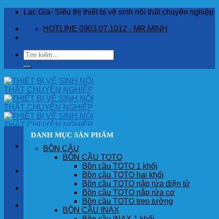
Skip
Lạc Gia- Siêu thị thiết bị vệ sinh nội thất chuyên nghiệp
to
HOTLINE 0903.07.1012 - MR.MINH
content
Tìm
kiếm:
DANH MỤC SẢN PHẨM
BỒN CẦU
BỒN CẦU TOTO
Bồn cầu TOTO 1 khối
TRANG CHỦ
Bồn cầu TOTO hai khối
Bồn cầu TOTO nắp rửa điện tử
GIỚI THIỆU
Bồn cầu TOTO nắp rửa cơ
Bồn cầu TOTO treo tường
SẢN PHẨM
BỒN CẦU INAX
Bồn cầu INAX 1 khối