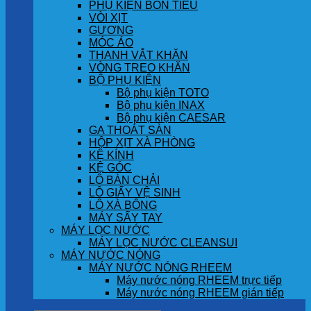
PHỤ KIỆN BỒN TIỂU
VÒI XỊT
GƯƠNG
MÓC ÁO
THANH VẮT KHĂN
VÒNG TREO KHĂN
BỘ PHỤ KIỆN
Bộ phụ kiện TOTO
Bộ phụ kiện INAX
Bộ phụ kiện CAESAR
GA THOÁT SÀN
HỘP XỊT XÀ PHÒNG
KỆ KÍNH
KỆ GÓC
LÔ BÀN CHẢI
LÔ GIẤY VỆ SINH
LÔ XÀ BÔNG
MÁY SẤY TAY
MÁY LỌC NƯỚC
MÁY LỌC NƯỚC CLEANSUI
MÁY NƯỚC NÓNG
MÁY NƯỚC NÓNG RHEEM
Máy nước nóng RHEEM trực tiếp
Máy nước nóng RHEEM gián tiếp