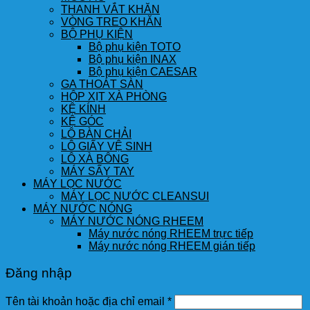
THANH VẮT KHĂN
VÒNG TREO KHĂN
BỘ PHỤ KIỆN
Bộ phụ kiện TOTO
Bộ phụ kiện INAX
Bộ phụ kiện CAESAR
GA THOÁT SÀN
HỘP XỊT XÀ PHÒNG
KỆ KÍNH
KỆ GÓC
LÔ BÀN CHẢI
LÔ GIẤY VỆ SINH
LÔ XÀ BÔNG
MÁY SẤY TAY
MÁY LỌC NƯỚC
MÁY LỌC NƯỚC CLEANSUI
MÁY NƯỚC NÓNG
MÁY NƯỚC NÓNG RHEEM
Máy nước nóng RHEEM trực tiếp
Máy nước nóng RHEEM gián tiếp
Đăng nhập
Tên tài khoản hoặc địa chỉ email
*