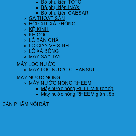
Bộ phụ kiện TOTO
Bộ phụ kiện INAX
Bộ phụ kiện CAESAR
GA THOÁT SÀN
HỘP XỊT XÀ PHÒNG
KỆ KÍNH
KỆ GÓC
LÔ BÀN CHẢI
LÔ GIẤY VỆ SINH
LÔ XÀ BÔNG
MÁY SẤY TAY
MÁY LỌC NƯỚC
MÁY LỌC NƯỚC CLEANSUI
MÁY NƯỚC NÓNG
MÁY NƯỚC NÓNG RHEEM
Máy nước nóng RHEEM trực tiếp
Máy nước nóng RHEEM gián tiếp
SẢN PHẨM NỔI BẬT