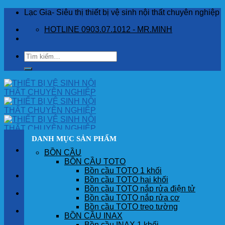
Skip
Lạc Gia- Siêu thị thiết bị vệ sinh nội thất chuyên nghiệp
to
HOTLINE 0903.07.1012 - MR.MINH
content
Tìm
kiếm:
DANH MỤC SẢN PHẨM
BỒN CẦU
BỒN CẦU TOTO
Bồn cầu TOTO 1 khối
TRANG CHỦ
Bồn cầu TOTO hai khối
Bồn cầu TOTO nắp rửa điện tử
GIỚI THIỆU
Bồn cầu TOTO nắp rửa cơ
Bồn cầu TOTO treo tường
SẢN PHẨM
BỒN CẦU INAX
Bồn cầu INAX 1 khối