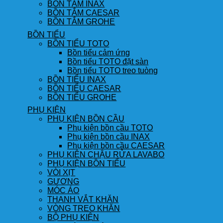
BỒN TẮM INAX
BỒN TẮM CAESAR
BỒN TẮM GROHE
BỒN TIỂU
BỒN TIỂU TOTO
Bồn tiểu cảm ứng
Bồn tiểu TOTO đặt sàn
Bồn tiểu TOTO treo tuòng
BỒN TIỂU INAX
BỒN TIỂU CAESAR
BỒN TIỂU GROHE
PHỤ KIỆN
PHỤ KIỆN BỒN CẦU
Phụ kiện bồn cầu TOTO
Phụ kiện bồn cầu INAX
Phụ kiện bồn cầu CAESAR
PHỤ KIỆN CHẬU RỬA LAVABO
PHỤ KIỆN BỒN TIỂU
VÒI XỊT
GƯƠNG
MÓC ÁO
THANH VẮT KHĂN
VÒNG TREO KHĂN
BỘ PHỤ KIỆN