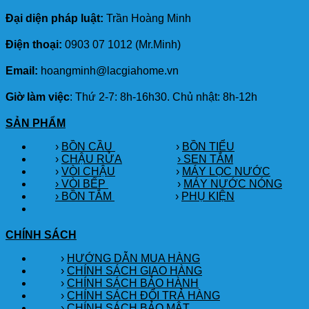
Đại diện pháp luật:
Trần Hoàng Minh
Điện thoại:
0903 07 1012 (Mr.Minh)
Email:
hoangminh@lacgiahome.vn
Giờ làm việc
: Thứ 2-7: 8h-16h30. Chủ nhật: 8h-12h
SẢN PHẨM
›
BỒN CẦU
›
BỒN TIỂU
›
CHẬU RỬA
› SEN TẮM
›
VÒI CHẬU
›
MÁY LỌC NƯỚC
› VÒI BẾP
›
MÁY NƯỚC NÓNG
› BỒN TẮM
›
PHỤ KIỆN
CHÍNH SÁCH
›
HƯỚNG DẪN MUA HÀNG
›
CHÍNH SÁCH GIAO HÀNG
›
CHÍNH SÁCH BẢO HÀNH
›
CHÍNH SÁCH ĐỔI TRẢ HÀNG
›
CHÍNH SÁCH BẢO MẬT