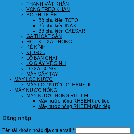
THANH VẮT KHĂN
VÒNG TREO KHĂN
BỘ PHỤ KIỆN
Bộ phụ kiện TOTO
Bộ phụ kiện INAX
Bộ phụ kiện CAESAR
GA THOÁT SÀN
HỘP XỊT XÀ PHÒNG
KỆ KÍNH
KỆ GÓC
LÔ BÀN CHẢI
LÔ GIẤY VỆ SINH
LÔ XÀ BÔNG
MÁY SẤY TAY
MÁY LỌC NƯỚC
MÁY LỌC NƯỚC CLEANSUI
MÁY NƯỚC NÓNG
MÁY NƯỚC NÓNG RHEEM
Máy nước nóng RHEEM trực tiếp
Máy nước nóng RHEEM gián tiếp
Đăng nhập
Tên tài khoản hoặc địa chỉ email
*