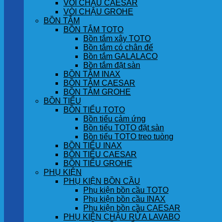
VÒI CHẬU CAESAR
VÒI CHẬU GROHE
BỒN TẮM
BỒN TẮM TOTO
Bồn tắm xây TOTO
Bồn tắm có chân đế
Bồn tắm GALALACO
Bồn tắm đặt sàn
BỒN TẮM INAX
BỒN TẮM CAESAR
BỒN TẮM GROHE
BỒN TIỂU
BỒN TIỂU TOTO
Bồn tiểu cảm ứng
Bồn tiểu TOTO đặt sàn
Bồn tiểu TOTO treo tuòng
BỒN TIỂU INAX
BỒN TIỂU CAESAR
BỒN TIỂU GROHE
PHỤ KIỆN
PHỤ KIỆN BỒN CẦU
Phụ kiện bồn cầu TOTO
Phụ kiện bồn cầu INAX
Phụ kiện bồn cầu CAESAR
PHỤ KIỆN CHẬU RỬA LAVABO