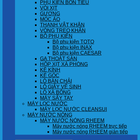
PHỤ KIỆN BỒN TIỂU
VÒI XỊT
GƯƠNG
MÓC ÁO
THANH VẮT KHĂN
VÒNG TREO KHĂN
BỘ PHỤ KIỆN
Bộ phụ kiện TOTO
Bộ phụ kiện INAX
Bộ phụ kiện CAESAR
GA THOÁT SÀN
HỘP XỊT XÀ PHÒNG
KỆ KÍNH
KỆ GÓC
LÔ BÀN CHẢI
LÔ GIẤY VỆ SINH
LÔ XÀ BÔNG
MÁY SẤY TAY
MÁY LỌC NƯỚC
MÁY LỌC NƯỚC CLEANSUI
MÁY NƯỚC NÓNG
MÁY NƯỚC NÓNG RHEEM
Máy nước nóng RHEEM trực tiếp
Máy nước nóng RHEEM gián tiếp