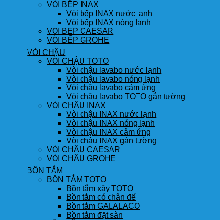
VÒI BẾP INAX
Vòi bếp INAX nước lạnh
Vòi bếp INAX nóng lạnh
VÒI BẾP CAESAR
VÒI BẾP GROHE
VÒI CHẬU
VÒI CHẬU TOTO
Vòi chậu lavabo nước lạnh
Vòi chậu lavabo nóng lạnh
Vòi chậu lavabo cảm ứng
Vòi chậu lavabo TOTO gắn tường
VÒI CHẬU INAX
Vòi chậu INAX nước lạnh
Vòi chậu INAX nóng lạnh
Vòi chậu INAX cảm ứng
Vòi chậu INAX gắn tường
VÒI CHẬU CAESAR
VÒI CHẬU GROHE
BỒN TẮM
BỒN TẮM TOTO
Bồn tắm xây TOTO
Bồn tắm có chân đế
Bồn tắm GALALACO
Bồn tắm đặt sàn