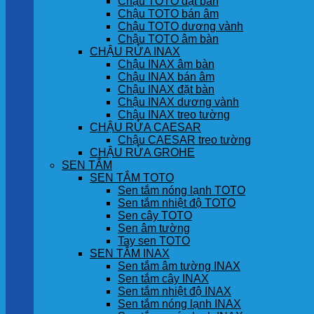
Chậu TOTO đặt bàn
Chậu TOTO bán âm
Chậu TOTO dương vành
Chậu TOTO âm bàn
CHẬU RỬA INAX
Chậu INAX âm bàn
Chậu INAX bán âm
Chậu INAX đặt bàn
Chậu INAX dương vành
Chậu INAX treo tường
CHẬU RỬA CAESAR
Chậu CAESAR treo tường
CHẬU RỬA GROHE
SEN TẮM
SEN TẮM TOTO
Sen tắm nóng lạnh TOTO
Sen tắm nhiệt độ TOTO
Sen cây TOTO
Sen âm tường
Tay sen TOTO
SEN TẮM INAX
Sen tắm âm tường INAX
Sen tắm cây INAX
Sen tắm nhiệt độ INAX
Sen tắm nóng lạnh INAX