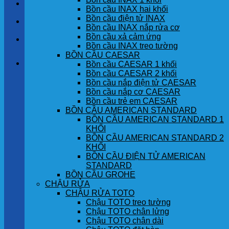
LIÊN HỆ
Bồn cầu INAX hai khối
Bồn cầu điện tử INAX
TIN TỨC
Bồn cầu INAX nắp rửa cơ
Bồn cầu xả cảm ứng
GÓC KHÁCH HÀNG
Bồn cầu INAX treo tường
BỒN CẦU CAESAR
Giỏ hàng
Bồn cầu CAESAR 1 khối
Bồn cầu CAESAR 2 khối
Bồn cầu nắp điện tử CAESAR
Chưa có sản phẩm trong giỏ hàng.
Bồn cầu nắp cơ CAESAR
Bồn cầu trẻ em CAESAR
BỒN CẦU AMERICAN STANDARD
BỒN CẦU AMERICAN STANDARD 1
KHỐI
BỒN CẦU AMERICAN STANDARD 2
KHỐI
BỒN CẦU ĐIỆN TỬ AMERICAN
STANDARD
BỒN CẦU GROHE
CHẬU RỬA
CHẬU RỬA TOTO
Chậu TOTO treo tường
Chậu TOTO chân lửng
Chậu TOTO chân dài