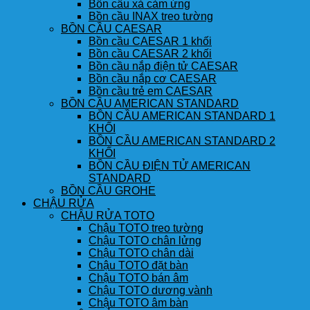
Bồn cầu xả cảm ứng
Bồn cầu INAX treo tường
BỒN CẦU CAESAR
Bồn cầu CAESAR 1 khối
Bồn cầu CAESAR 2 khối
Bồn cầu nắp điện tử CAESAR
Bồn cầu nắp cơ CAESAR
Bồn cầu trẻ em CAESAR
BỒN CẦU AMERICAN STANDARD
BỒN CẦU AMERICAN STANDARD 1
KHỐI
BỒN CẦU AMERICAN STANDARD 2
KHỐI
BỒN CẦU ĐIỆN TỬ AMERICAN
STANDARD
BỒN CẦU GROHE
CHẬU RỬA
CHẬU RỬA TOTO
Chậu TOTO treo tường
Chậu TOTO chân lửng
Chậu TOTO chân dài
Chậu TOTO đặt bàn
Chậu TOTO bán âm
Chậu TOTO dương vành
Chậu TOTO âm bàn