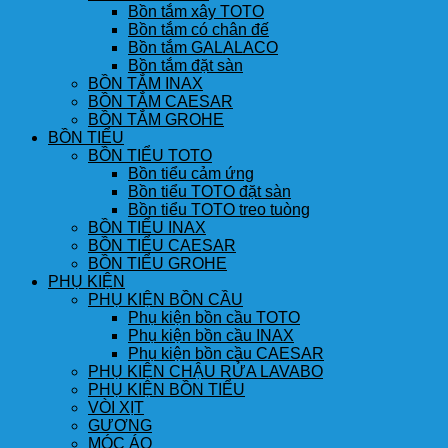
Bồn tắm xây TOTO
Bồn tắm có chân đế
Bồn tắm GALALACO
Bồn tắm đặt sàn
BỒN TẮM INAX
BỒN TẮM CAESAR
BỒN TẮM GROHE
BỒN TIỂU
BỒN TIỂU TOTO
Bồn tiểu cảm ứng
Bồn tiểu TOTO đặt sàn
Bồn tiểu TOTO treo tuòng
BỒN TIỂU INAX
BỒN TIỂU CAESAR
BỒN TIỂU GROHE
PHỤ KIỆN
PHỤ KIỆN BỒN CẦU
Phụ kiện bồn cầu TOTO
Phụ kiện bồn cầu INAX
Phụ kiện bồn cầu CAESAR
PHỤ KIỆN CHẬU RỬA LAVABO
PHỤ KIỆN BỒN TIỂU
VÒI XỊT
GƯƠNG
MÓC ÁO