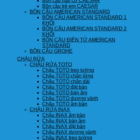
Bồn cầu nắp cơ CAESAR
Bồn cầu trẻ em CAESAR
BỒN CẦU AMERICAN STANDARD
BỒN CẦU AMERICAN STANDARD 1
KHỐI
BỒN CẦU AMERICAN STANDARD 2
KHỐI
BỒN CẦU ĐIỆN TỬ AMERICAN
STANDARD
BỒN CẦU GROHE
CHẬU RỬA
CHẬU RỬA TOTO
Chậu TOTO treo tường
Chậu TOTO chân lửng
Chậu TOTO chân dài
Chậu TOTO đặt bàn
Chậu TOTO bán âm
Chậu TOTO dương vành
Chậu TOTO âm bàn
CHẬU RỬA INAX
Chậu INAX âm bàn
Chậu INAX bán âm
Chậu INAX đặt bàn
Chậu INAX dương vành
Chậu INAX treo tường