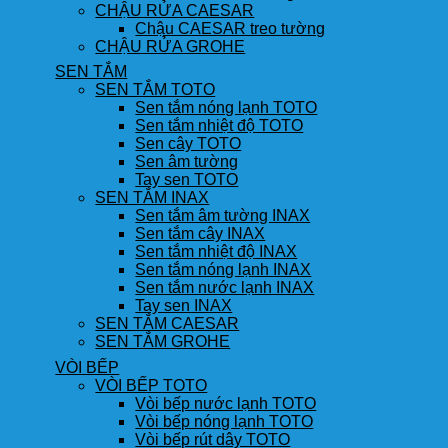
CHẬU RỬA CAESAR
Chậu CAESAR treo tường
CHẬU RỬA GROHE
SEN TẮM
SEN TẮM TOTO
Sen tắm nóng lạnh TOTO
Sen tắm nhiệt độ TOTO
Sen cây TOTO
Sen âm tường
Tay sen TOTO
SEN TẮM INAX
Sen tắm âm tường INAX
Sen tắm cây INAX
Sen tắm nhiệt độ INAX
Sen tắm nóng lạnh INAX
Sen tắm nước lạnh INAX
Tay sen INAX
SEN TẮM CAESAR
SEN TẮM GROHE
VÒI BẾP
VÒI BẾP TOTO
Vòi bếp nước lạnh TOTO
Vòi bếp nóng lạnh TOTO
Vòi bếp rút dây TOTO