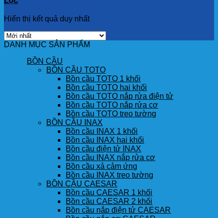
Lọc
Hiển thị kết quả duy nhất
DANH MỤC SẢN PHẨM
BỒN CẦU
BỒN CẦU TOTO
Bồn cầu TOTO 1 khối
Bồn cầu TOTO hai khối
Bồn cầu TOTO nắp rửa điện tử
Bồn cầu TOTO nắp rửa cơ
Bồn cầu TOTO treo tường
BỒN CẦU INAX
Bồn cầu INAX 1 khối
Bồn cầu INAX hai khối
Bồn cầu điện tử INAX
Bồn cầu INAX nắp rửa cơ
Bồn cầu xả cảm ứng
Bồn cầu INAX treo tường
BỒN CẦU CAESAR
Bồn cầu CAESAR 1 khối
Bồn cầu CAESAR 2 khối
Bồn cầu nắp điện tử CAESAR