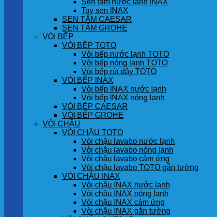
Sen tắm nước lạnh INAX
Tay sen INAX
SEN TẮM CAESAR
SEN TẮM GROHE
VÒI BẾP
VÒI BẾP TOTO
Vòi bếp nước lạnh TOTO
Vòi bếp nóng lạnh TOTO
Vòi bếp rút dây TOTO
VÒI BẾP INAX
Vòi bếp INAX nước lạnh
Vòi bếp INAX nóng lạnh
VÒI BẾP CAESAR
VÒI BẾP GROHE
VÒI CHẬU
VÒI CHẬU TOTO
Vòi chậu lavabo nước lạnh
Vòi chậu lavabo nóng lạnh
Vòi chậu lavabo cảm ứng
Vòi chậu lavabo TOTO gắn tường
VÒI CHẬU INAX
Vòi chậu INAX nước lạnh
Vòi chậu INAX nóng lạnh
Vòi chậu INAX cảm ứng
Vòi chậu INAX gắn tường