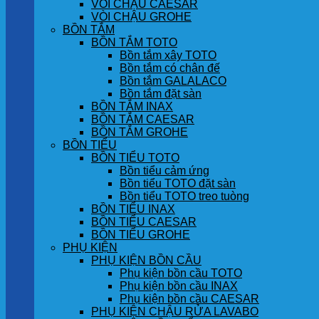
VÒI CHẬU CAESAR
VÒI CHẬU GROHE
BỒN TẮM
BỒN TẮM TOTO
Bồn tắm xây TOTO
Bồn tắm có chân đế
Bồn tắm GALALACO
Bồn tắm đặt sàn
BỒN TẮM INAX
BỒN TẮM CAESAR
BỒN TẮM GROHE
BỒN TIỂU
BỒN TIỂU TOTO
Bồn tiểu cảm ứng
Bồn tiểu TOTO đặt sàn
Bồn tiểu TOTO treo tuòng
BỒN TIỂU INAX
BỒN TIỂU CAESAR
BỒN TIỂU GROHE
PHỤ KIỆN
PHỤ KIỆN BỒN CẦU
Phụ kiện bồn cầu TOTO
Phụ kiện bồn cầu INAX
Phụ kiện bồn cầu CAESAR
PHỤ KIỆN CHẬU RỬA LAVABO