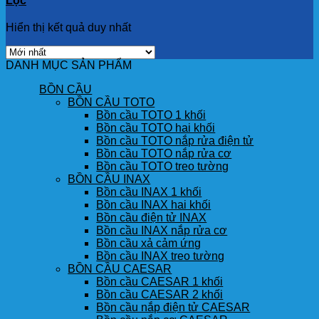
Lọc
Hiển thị kết quả duy nhất
DANH MỤC SẢN PHẨM
BỒN CẦU
BỒN CẦU TOTO
Bồn cầu TOTO 1 khối
Bồn cầu TOTO hai khối
Bồn cầu TOTO nắp rửa điện tử
Bồn cầu TOTO nắp rửa cơ
Bồn cầu TOTO treo tường
BỒN CẦU INAX
Bồn cầu INAX 1 khối
Bồn cầu INAX hai khối
Bồn cầu điện tử INAX
Bồn cầu INAX nắp rửa cơ
Bồn cầu xả cảm ứng
Bồn cầu INAX treo tường
BỒN CẦU CAESAR
Bồn cầu CAESAR 1 khối
Bồn cầu CAESAR 2 khối
Bồn cầu nắp điện tử CAESAR