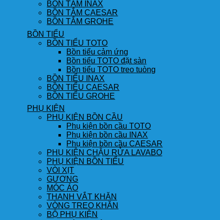
BỒN TẮM INAX
BỒN TẮM CAESAR
BỒN TẮM GROHE
BỒN TIỂU
BỒN TIỂU TOTO
Bồn tiểu cảm ứng
Bồn tiểu TOTO đặt sàn
Bồn tiểu TOTO treo tuòng
BỒN TIỂU INAX
BỒN TIỂU CAESAR
BỒN TIỂU GROHE
PHỤ KIỆN
PHỤ KIỆN BỒN CẦU
Phụ kiện bồn cầu TOTO
Phụ kiện bồn cầu INAX
Phụ kiện bồn cầu CAESAR
PHỤ KIỆN CHẬU RỬA LAVABO
PHỤ KIỆN BỒN TIỂU
VÒI XỊT
GƯƠNG
MÓC ÁO
THANH VẮT KHĂN
VÒNG TREO KHĂN
BỘ PHỤ KIỆN