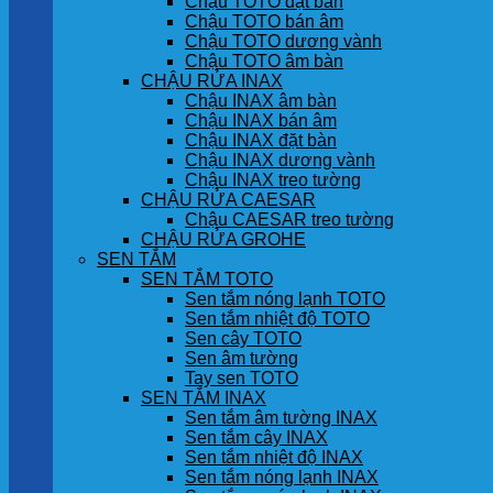
Chậu TOTO đặt bàn
Chậu TOTO bán âm
Chậu TOTO dương vành
Chậu TOTO âm bàn
CHẬU RỬA INAX
Chậu INAX âm bàn
Chậu INAX bán âm
Chậu INAX đặt bàn
Chậu INAX dương vành
Chậu INAX treo tường
CHẬU RỬA CAESAR
Chậu CAESAR treo tường
CHẬU RỬA GROHE
SEN TẮM
SEN TẮM TOTO
Sen tắm nóng lạnh TOTO
Sen tắm nhiệt độ TOTO
Sen cây TOTO
Sen âm tường
Tay sen TOTO
SEN TẮM INAX
Sen tắm âm tường INAX
Sen tắm cây INAX
Sen tắm nhiệt độ INAX
Sen tắm nóng lạnh INAX