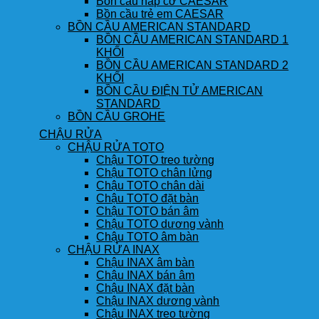
Bồn cầu nắp cơ CAESAR
Bồn cầu trẻ em CAESAR
BỒN CẦU AMERICAN STANDARD
BỒN CẦU AMERICAN STANDARD 1
KHỐI
BỒN CẦU AMERICAN STANDARD 2
KHỐI
BỒN CẦU ĐIỆN TỬ AMERICAN
STANDARD
BỒN CẦU GROHE
CHẬU RỬA
CHẬU RỬA TOTO
Chậu TOTO treo tường
Chậu TOTO chân lửng
Chậu TOTO chân dài
Chậu TOTO đặt bàn
Chậu TOTO bán âm
Chậu TOTO dương vành
Chậu TOTO âm bàn
CHẬU RỬA INAX
Chậu INAX âm bàn
Chậu INAX bán âm
Chậu INAX đặt bàn
Chậu INAX dương vành
Chậu INAX treo tường