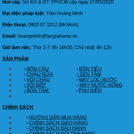
Nơi cấp
: Sở KH & ĐT TPHCM cấp ngày 27/05/2020
Đại diện pháp luật:
Trần Hoàng Minh
Điện thoại:
0903 07 1012 (Mr.Minh)
Email:
hoangminh@lacgiahome.vn
Giờ làm việc
: Thứ 2-7: 8h-16h30. Chủ nhật: 8h-12h
SẢN PHẨM
›
BỒN CẦU
›
BỒN TIỂU
›
CHẬU RỬA
› SEN TẮM
›
VÒI CHẬU
›
MÁY LỌC NƯỚC
› VÒI BẾP
›
MÁY NƯỚC NÓNG
› BỒN TẮM
›
PHỤ KIỆN
CHÍNH SÁCH
›
HƯỚNG DẪN MUA HÀNG
›
CHÍNH SÁCH GIAO HÀNG
›
CHÍNH SÁCH BẢO HÀNH
›
CHÍNH SÁCH ĐỔI TRẢ HÀNG