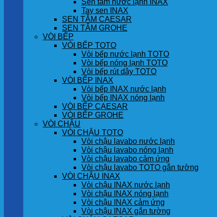
Sen tắm nước lạnh INAX
Tay sen INAX
SEN TẮM CAESAR
SEN TẮM GROHE
VÒI BẾP
VÒI BẾP TOTO
Vòi bếp nước lạnh TOTO
Vòi bếp nóng lạnh TOTO
Vòi bếp rút dây TOTO
VÒI BẾP INAX
Vòi bếp INAX nước lạnh
Vòi bếp INAX nóng lạnh
VÒI BẾP CAESAR
VÒI BẾP GROHE
VÒI CHẬU
VÒI CHẬU TOTO
Vòi chậu lavabo nước lạnh
Vòi chậu lavabo nóng lạnh
Vòi chậu lavabo cảm ứng
Vòi chậu lavabo TOTO gắn tường
VÒI CHẬU INAX
Vòi chậu INAX nước lạnh
Vòi chậu INAX nóng lạnh
Vòi chậu INAX cảm ứng
Vòi chậu INAX gắn tường