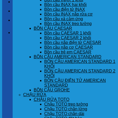
LIÊN HỆ
Bồn cầu INAX hai khối
Bồn cầu điện tử INAX
TIN TỨC
Bồn cầu INAX nắp rửa cơ
Bồn cầu xả cảm ứng
GÓC KHÁCH HÀNG
Bồn cầu INAX treo tường
BỒN CẦU CAESAR
Giỏ hàng
Bồn cầu CAESAR 1 khối
Bồn cầu CAESAR 2 khối
Bồn cầu nắp điện tử CAESAR
Chưa có sản phẩm trong giỏ hàng.
Bồn cầu nắp cơ CAESAR
Bồn cầu trẻ em CAESAR
BỒN CẦU AMERICAN STANDARD
BỒN CẦU AMERICAN STANDARD 1
KHỐI
BỒN CẦU AMERICAN STANDARD 2
KHỐI
BỒN CẦU ĐIỆN TỬ AMERICAN
STANDARD
BỒN CẦU GROHE
CHẬU RỬA
CHẬU RỬA TOTO
Chậu TOTO treo tường
Chậu TOTO chân lửng
Chậu TOTO chân dài