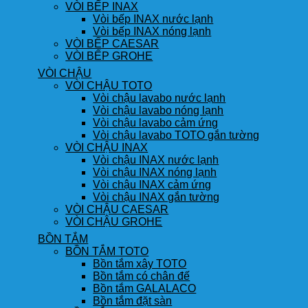
VÒI BẾP INAX
Vòi bếp INAX nước lạnh
Vòi bếp INAX nóng lạnh
VÒI BẾP CAESAR
VÒI BẾP GROHE
VÒI CHẬU
VÒI CHẬU TOTO
Vòi chậu lavabo nước lạnh
Vòi chậu lavabo nóng lạnh
Vòi chậu lavabo cảm ứng
Vòi chậu lavabo TOTO gắn tường
VÒI CHẬU INAX
Vòi chậu INAX nước lạnh
Vòi chậu INAX nóng lạnh
Vòi chậu INAX cảm ứng
Vòi chậu INAX gắn tường
VÒI CHẬU CAESAR
VÒI CHẬU GROHE
BỒN TẮM
BỒN TẮM TOTO
Bồn tắm xây TOTO
Bồn tắm có chân đế
Bồn tắm GALALACO
Bồn tắm đặt sàn