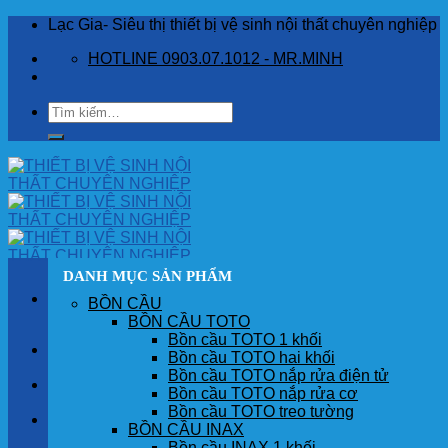
Skip
Lạc Gia- Siêu thị thiết bị vệ sinh nội thất chuyên nghiệp
to
HOTLINE 0903.07.1012 - MR.MINH
content
Tìm
kiếm:
DANH MỤC SẢN PHẨM
BỒN CẦU
BỒN CẦU TOTO
Bồn cầu TOTO 1 khối
TRANG CHỦ
Bồn cầu TOTO hai khối
Bồn cầu TOTO nắp rửa điện tử
GIỚI THIỆU
Bồn cầu TOTO nắp rửa cơ
Bồn cầu TOTO treo tường
SẢN PHẨM
BỒN CẦU INAX
Bồn cầu INAX 1 khối