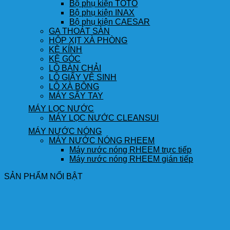
Bộ phụ kiện TOTO
Bộ phụ kiện INAX
Bộ phụ kiện CAESAR
GA THOÁT SÀN
HỘP XỊT XÀ PHÒNG
KỆ KÍNH
KỆ GÓC
LÔ BÀN CHẢI
LÔ GIẤY VỆ SINH
LÔ XÀ BÔNG
MÁY SẤY TAY
MÁY LỌC NƯỚC
MÁY LỌC NƯỚC CLEANSUI
MÁY NƯỚC NÓNG
MÁY NƯỚC NÓNG RHEEM
Máy nước nóng RHEEM trực tiếp
Máy nước nóng RHEEM gián tiếp
SẢN PHẨM NỔI BẬT