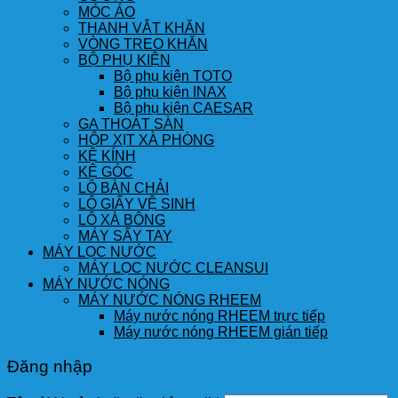
MÓC ÁO
THANH VẮT KHĂN
VÒNG TREO KHĂN
BỘ PHỤ KIỆN
Bộ phụ kiện TOTO
Bộ phụ kiện INAX
Bộ phụ kiện CAESAR
GA THOÁT SÀN
HỘP XỊT XÀ PHÒNG
KỆ KÍNH
KỆ GÓC
LÔ BÀN CHẢI
LÔ GIẤY VỆ SINH
LÔ XÀ BÔNG
MÁY SẤY TAY
MÁY LỌC NƯỚC
MÁY LỌC NƯỚC CLEANSUI
MÁY NƯỚC NÓNG
MÁY NƯỚC NÓNG RHEEM
Máy nước nóng RHEEM trực tiếp
Máy nước nóng RHEEM gián tiếp
Đăng nhập