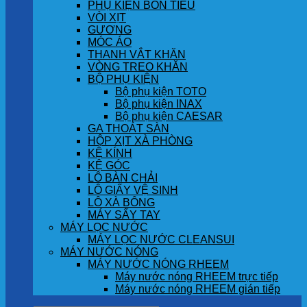
PHỤ KIỆN BỒN TIỂU
VÒI XỊT
GƯƠNG
MÓC ÁO
THANH VẮT KHĂN
VÒNG TREO KHĂN
BỘ PHỤ KIỆN
Bộ phụ kiện TOTO
Bộ phụ kiện INAX
Bộ phụ kiện CAESAR
GA THOÁT SÀN
HỘP XỊT XÀ PHÒNG
KỆ KÍNH
KỆ GÓC
LÔ BÀN CHẢI
LÔ GIẤY VỆ SINH
LÔ XÀ BÔNG
MÁY SẤY TAY
MÁY LỌC NƯỚC
MÁY LỌC NƯỚC CLEANSUI
MÁY NƯỚC NÓNG
MÁY NƯỚC NÓNG RHEEM
Máy nước nóng RHEEM trực tiếp
Máy nước nóng RHEEM gián tiếp