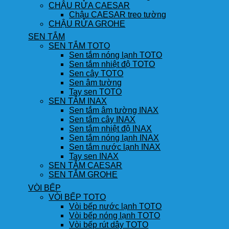
CHẬU RỬA CAESAR
Chậu CAESAR treo tường
CHẬU RỬA GROHE
SEN TẮM
SEN TẮM TOTO
Sen tắm nóng lạnh TOTO
Sen tắm nhiệt độ TOTO
Sen cây TOTO
Sen âm tường
Tay sen TOTO
SEN TẮM INAX
Sen tắm âm tường INAX
Sen tắm cây INAX
Sen tắm nhiệt độ INAX
Sen tắm nóng lạnh INAX
Sen tắm nước lạnh INAX
Tay sen INAX
SEN TẮM CAESAR
SEN TẮM GROHE
VÒI BẾP
VÒI BẾP TOTO
Vòi bếp nước lạnh TOTO
Vòi bếp nóng lạnh TOTO
Vòi bếp rút dây TOTO