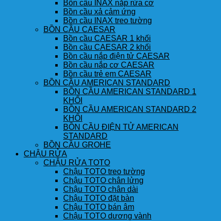
Bồn cầu INAX nắp rửa cơ
Bồn cầu xả cảm ứng
Bồn cầu INAX treo tường
BỒN CẦU CAESAR
Bồn cầu CAESAR 1 khối
Bồn cầu CAESAR 2 khối
Bồn cầu nắp điện tử CAESAR
Bồn cầu nắp cơ CAESAR
Bồn cầu trẻ em CAESAR
BỒN CẦU AMERICAN STANDARD
BỒN CẦU AMERICAN STANDARD 1
KHỐI
BỒN CẦU AMERICAN STANDARD 2
KHỐI
BỒN CẦU ĐIỆN TỬ AMERICAN
STANDARD
BỒN CẦU GROHE
CHẬU RỬA
CHẬU RỬA TOTO
Chậu TOTO treo tường
Chậu TOTO chân lửng
Chậu TOTO chân dài
Chậu TOTO đặt bàn
Chậu TOTO bán âm
Chậu TOTO dương vành