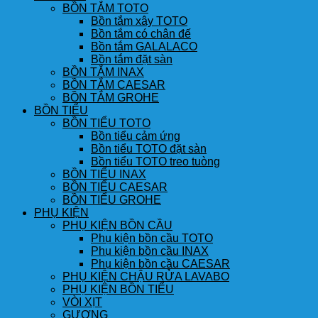
BỒN TẮM TOTO
Bồn tắm xây TOTO
Bồn tắm có chân đế
Bồn tắm GALALACO
Bồn tắm đặt sàn
BỒN TẮM INAX
BỒN TẮM CAESAR
BỒN TẮM GROHE
BỒN TIỂU
BỒN TIỂU TOTO
Bồn tiểu cảm ứng
Bồn tiểu TOTO đặt sàn
Bồn tiểu TOTO treo tuòng
BỒN TIỂU INAX
BỒN TIỂU CAESAR
BỒN TIỂU GROHE
PHỤ KIỆN
PHỤ KIỆN BỒN CẦU
Phụ kiện bồn cầu TOTO
Phụ kiện bồn cầu INAX
Phụ kiện bồn cầu CAESAR
PHỤ KIỆN CHẬU RỬA LAVABO
PHỤ KIỆN BỒN TIỂU
VÒI XỊT
GƯƠNG