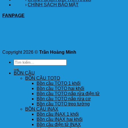
›
CHÍNH SÁCH BẢO MẬT
FANPAGE
Copyright 2026 ©
Trần Hoàng Minh
Tìm
kiếm:
BỒN CẦU
BỒN CẦU TOTO
Bồn cầu TOTO 1 khối
Bồn cầu TOTO hai khối
Bồn cầu TOTO nắp rửa điện tử
Bồn cầu TOTO nắp rửa cơ
Bồn cầu TOTO treo tường
BỒN CẦU INAX
Bồn cầu INAX 1 khối
Bồn cầu INAX hai khối
Bồn cầu điện tử INAX