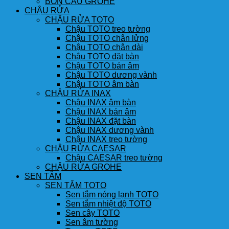
BỒN CẦU GROHE
CHẬU RỬA
CHẬU RỬA TOTO
Chậu TOTO treo tường
Chậu TOTO chân lửng
Chậu TOTO chân dài
Chậu TOTO đặt bàn
Chậu TOTO bán âm
Chậu TOTO dương vành
Chậu TOTO âm bàn
CHẬU RỬA INAX
Chậu INAX âm bàn
Chậu INAX bán âm
Chậu INAX đặt bàn
Chậu INAX dương vành
Chậu INAX treo tường
CHẬU RỬA CAESAR
Chậu CAESAR treo tường
CHẬU RỬA GROHE
SEN TẮM
SEN TẮM TOTO
Sen tắm nóng lạnh TOTO
Sen tắm nhiệt độ TOTO
Sen cây TOTO
Sen âm tường