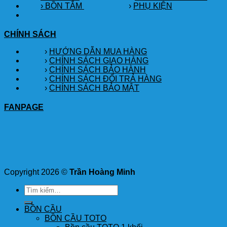
› BỒN TẮM
›
PHỤ KIỆN
CHÍNH SÁCH
›
HƯỚNG DẪN MUA HÀNG
›
CHÍNH SÁCH GIAO HÀNG
›
CHÍNH SÁCH BẢO HÀNH
›
CHÍNH SÁCH ĐỔI TRẢ HÀNG
›
CHÍNH SÁCH BẢO MẬT
FANPAGE
Copyright 2026 ©
Trần Hoàng Minh
Tìm
kiếm:
BỒN CẦU
BỒN CẦU TOTO