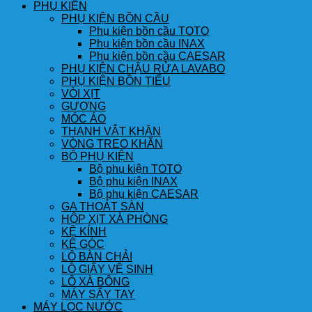
PHỤ KIỆN
PHỤ KIỆN BỒN CẦU
Phụ kiện bồn cầu TOTO
Phụ kiện bồn cầu INAX
Phụ kiện bồn cầu CAESAR
PHỤ KIỆN CHẬU RỬA LAVABO
PHỤ KIỆN BỒN TIỂU
VÒI XỊT
GƯƠNG
MÓC ÁO
THANH VẮT KHĂN
VÒNG TREO KHĂN
BỘ PHỤ KIỆN
Bộ phụ kiện TOTO
Bộ phụ kiện INAX
Bộ phụ kiện CAESAR
GA THOÁT SÀN
HỘP XỊT XÀ PHÒNG
KỆ KÍNH
KỆ GÓC
LÔ BÀN CHẢI
LÔ GIẤY VỆ SINH
LÔ XÀ BÔNG
MÁY SẤY TAY
MÁY LỌC NƯỚC