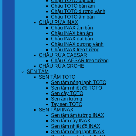
Chậu TOTO đặt bàn
Chậu TOTO bán âm
Chậu TOTO dương vành
Chậu TOTO âm bàn
CHẬU RỬA INAX
Chậu INAX âm bàn
Chậu INAX bán âm
Chậu INAX đặt bàn
Chậu INAX dương vành
Chậu INAX treo tường
CHẬU RỬA CAESAR
Chậu CAESAR treo tường
CHẬU RỬA GROHE
SEN TẮM
SEN TẮM TOTO
Sen tắm nóng lạnh TOTO
Sen tắm nhiệt độ TOTO
Sen cây TOTO
Sen âm tường
Tay sen TOTO
SEN TẮM INAX
Sen tắm âm tường INAX
Sen tắm cây INAX
Sen tắm nhiệt độ INAX
Sen tắm nóng lạnh INAX