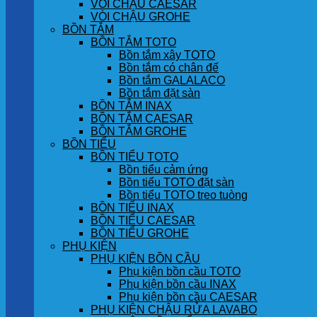
VÒI CHẬU CAESAR
VÒI CHẬU GROHE
BỒN TẮM
BỒN TẮM TOTO
Bồn tắm xây TOTO
Bồn tắm có chân đế
Bồn tắm GALALACO
Bồn tắm đặt sàn
BỒN TẮM INAX
BỒN TẮM CAESAR
BỒN TẮM GROHE
BỒN TIỂU
BỒN TIỂU TOTO
Bồn tiểu cảm ứng
Bồn tiểu TOTO đặt sàn
Bồn tiểu TOTO treo tuòng
BỒN TIỂU INAX
BỒN TIỂU CAESAR
BỒN TIỂU GROHE
PHỤ KIỆN
PHỤ KIỆN BỒN CẦU
Phụ kiện bồn cầu TOTO
Phụ kiện bồn cầu INAX
Phụ kiện bồn cầu CAESAR
PHỤ KIỆN CHẬU RỬA LAVABO