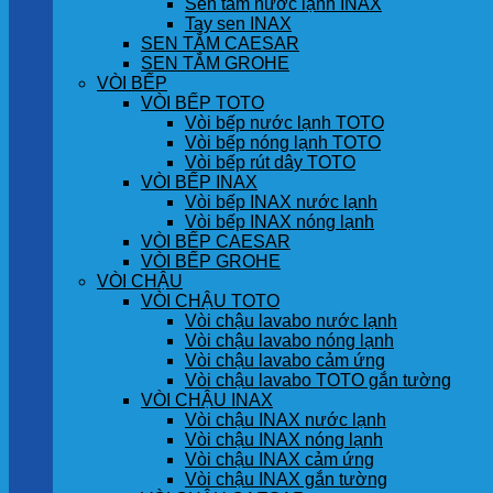
Sen tắm nước lạnh INAX
Tay sen INAX
SEN TẮM CAESAR
SEN TẮM GROHE
VÒI BẾP
VÒI BẾP TOTO
Vòi bếp nước lạnh TOTO
Vòi bếp nóng lạnh TOTO
Vòi bếp rút dây TOTO
VÒI BẾP INAX
Vòi bếp INAX nước lạnh
Vòi bếp INAX nóng lạnh
VÒI BẾP CAESAR
VÒI BẾP GROHE
VÒI CHẬU
VÒI CHẬU TOTO
Vòi chậu lavabo nước lạnh
Vòi chậu lavabo nóng lạnh
Vòi chậu lavabo cảm ứng
Vòi chậu lavabo TOTO gắn tường
VÒI CHẬU INAX
Vòi chậu INAX nước lạnh
Vòi chậu INAX nóng lạnh
Vòi chậu INAX cảm ứng
Vòi chậu INAX gắn tường