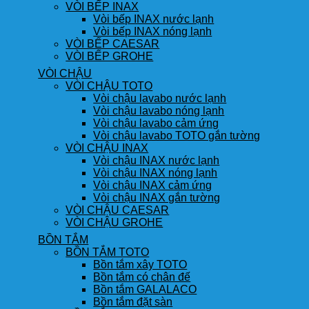
VÒI BẾP INAX
Vòi bếp INAX nước lạnh
Vòi bếp INAX nóng lạnh
VÒI BẾP CAESAR
VÒI BẾP GROHE
VÒI CHẬU
VÒI CHẬU TOTO
Vòi chậu lavabo nước lạnh
Vòi chậu lavabo nóng lạnh
Vòi chậu lavabo cảm ứng
Vòi chậu lavabo TOTO gắn tường
VÒI CHẬU INAX
Vòi chậu INAX nước lạnh
Vòi chậu INAX nóng lạnh
Vòi chậu INAX cảm ứng
Vòi chậu INAX gắn tường
VÒI CHẬU CAESAR
VÒI CHẬU GROHE
BỒN TẮM
BỒN TẮM TOTO
Bồn tắm xây TOTO
Bồn tắm có chân đế
Bồn tắm GALALACO
Bồn tắm đặt sàn