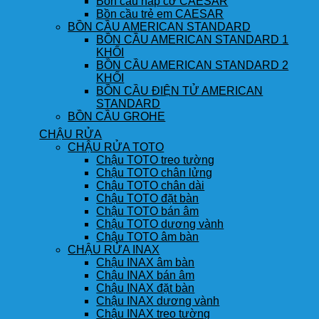
Bồn cầu nắp cơ CAESAR
Bồn cầu trẻ em CAESAR
BỒN CẦU AMERICAN STANDARD
BỒN CẦU AMERICAN STANDARD 1
KHỐI
BỒN CẦU AMERICAN STANDARD 2
KHỐI
BỒN CẦU ĐIỆN TỬ AMERICAN
STANDARD
BỒN CẦU GROHE
CHẬU RỬA
CHẬU RỬA TOTO
Chậu TOTO treo tường
Chậu TOTO chân lửng
Chậu TOTO chân dài
Chậu TOTO đặt bàn
Chậu TOTO bán âm
Chậu TOTO dương vành
Chậu TOTO âm bàn
CHẬU RỬA INAX
Chậu INAX âm bàn
Chậu INAX bán âm
Chậu INAX đặt bàn
Chậu INAX dương vành
Chậu INAX treo tường