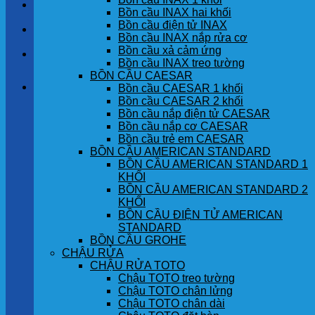
LIÊN HỆ
Bồn cầu INAX hai khối
Bồn cầu điện tử INAX
TIN TỨC
Bồn cầu INAX nắp rửa cơ
Bồn cầu xả cảm ứng
GÓC KHÁCH HÀNG
Bồn cầu INAX treo tường
BỒN CẦU CAESAR
Giỏ hàng
Bồn cầu CAESAR 1 khối
Bồn cầu CAESAR 2 khối
Bồn cầu nắp điện tử CAESAR
Chưa có sản phẩm trong giỏ hàng.
Bồn cầu nắp cơ CAESAR
Bồn cầu trẻ em CAESAR
BỒN CẦU AMERICAN STANDARD
BỒN CẦU AMERICAN STANDARD 1
KHỐI
BỒN CẦU AMERICAN STANDARD 2
KHỐI
BỒN CẦU ĐIỆN TỬ AMERICAN
STANDARD
BỒN CẦU GROHE
CHẬU RỬA
CHẬU RỬA TOTO
Chậu TOTO treo tường
Chậu TOTO chân lửng
Chậu TOTO chân dài