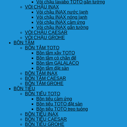
Vòi chậu lavabo TOTO gắn tường
VÒI CHẬU INAX
Vòi chậu INAX nước lạnh
Vòi chậu INAX nóng lạnh
Vòi chậu INAX cảm ứng
Vòi chậu INAX gắn tường
VÒI CHẬU CAESAR
VÒI CHẬU GROHE
BỒN TẮM
BỒN TẮM TOTO
Bồn tắm xây TOTO
Bồn tắm có chân đế
Bồn tắm GALALACO
Bồn tắm đặt sàn
BỒN TẮM INAX
BỒN TẮM CAESAR
BỒN TẮM GROHE
BỒN TIỂU
BỒN TIỂU TOTO
Bồn tiểu cảm ứng
Bồn tiểu TOTO đặt sàn
Bồn tiểu TOTO treo tuòng
BỒN TIỂU INAX
BỒN TIỂU CAESAR
BỒN TIỂU GROHE