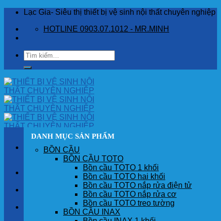
Skip
Lạc Gia- Siêu thị thiết bị vệ sinh nội thất chuyên nghiệp
to
HOTLINE 0903.07.1012 - MR.MINH
content
Tìm
kiếm:
DANH MỤC SẢN PHẨM
BỒN CẦU
BỒN CẦU TOTO
Bồn cầu TOTO 1 khối
TRANG CHỦ
Bồn cầu TOTO hai khối
Bồn cầu TOTO nắp rửa điện tử
GIỚI THIỆU
Bồn cầu TOTO nắp rửa cơ
Bồn cầu TOTO treo tường
SẢN PHẨM
BỒN CẦU INAX
Bồn cầu INAX 1 khối