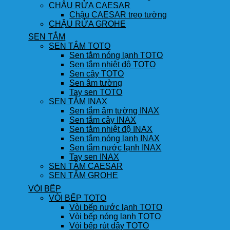
CHẬU RỬA CAESAR
Chậu CAESAR treo tường
CHẬU RỬA GROHE
SEN TẮM
SEN TẮM TOTO
Sen tắm nóng lạnh TOTO
Sen tắm nhiệt độ TOTO
Sen cây TOTO
Sen âm tường
Tay sen TOTO
SEN TẮM INAX
Sen tắm âm tường INAX
Sen tắm cây INAX
Sen tắm nhiệt độ INAX
Sen tắm nóng lạnh INAX
Sen tắm nước lạnh INAX
Tay sen INAX
SEN TẮM CAESAR
SEN TẮM GROHE
VÒI BẾP
VÒI BẾP TOTO
Vòi bếp nước lạnh TOTO
Vòi bếp nóng lạnh TOTO
Vòi bếp rút dây TOTO