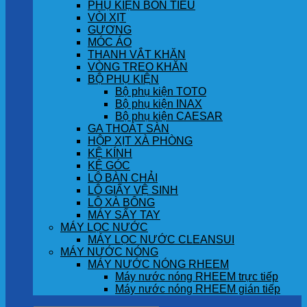
PHỤ KIỆN BỒN TIỂU
VÒI XỊT
GƯƠNG
MÓC ÁO
THANH VẮT KHĂN
VÒNG TREO KHĂN
BỘ PHỤ KIỆN
Bộ phụ kiện TOTO
Bộ phụ kiện INAX
Bộ phụ kiện CAESAR
GA THOÁT SÀN
HỘP XỊT XÀ PHÒNG
KỆ KÍNH
KỆ GÓC
LÔ BÀN CHẢI
LÔ GIẤY VỆ SINH
LÔ XÀ BÔNG
MÁY SẤY TAY
MÁY LỌC NƯỚC
MÁY LỌC NƯỚC CLEANSUI
MÁY NƯỚC NÓNG
MÁY NƯỚC NÓNG RHEEM
Máy nước nóng RHEEM trực tiếp
Máy nước nóng RHEEM gián tiếp