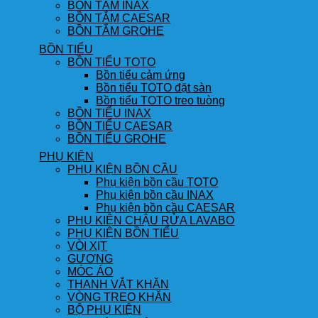
BỒN TẮM INAX
BỒN TẮM CAESAR
BỒN TẮM GROHE
BỒN TIỂU
BỒN TIỂU TOTO
Bồn tiểu cảm ứng
Bồn tiểu TOTO đặt sàn
Bồn tiểu TOTO treo tuòng
BỒN TIỂU INAX
BỒN TIỂU CAESAR
BỒN TIỂU GROHE
PHỤ KIỆN
PHỤ KIỆN BỒN CẦU
Phụ kiện bồn cầu TOTO
Phụ kiện bồn cầu INAX
Phụ kiện bồn cầu CAESAR
PHỤ KIỆN CHẬU RỬA LAVABO
PHỤ KIỆN BỒN TIỂU
VÒI XỊT
GƯƠNG
MÓC ÁO
THANH VẮT KHĂN
VÒNG TREO KHĂN
BỘ PHỤ KIỆN