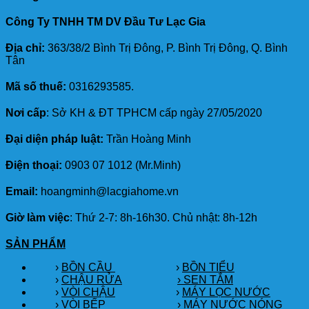
Công Ty TNHH TM DV Đầu Tư Lạc Gia
Địa chỉ:
363/38/2 Bình Trị Đông, P. Bình Trị Đông, Q. Bình
Tân
Mã số thuế:
0316293585.
Nơi cấp
: Sở KH & ĐT TPHCM cấp ngày 27/05/2020
Đại diện pháp luật:
Trần Hoàng Minh
Điện thoại:
0903 07 1012 (Mr.Minh)
Email:
hoangminh@lacgiahome.vn
Giờ làm việc
: Thứ 2-7: 8h-16h30. Chủ nhật: 8h-12h
SẢN PHẨM
›
BỒN CẦU
›
BỒN TIỂU
›
CHẬU RỬA
› SEN TẮM
›
VÒI CHẬU
›
MÁY LỌC NƯỚC
› VÒI BẾP
›
MÁY NƯỚC NÓNG