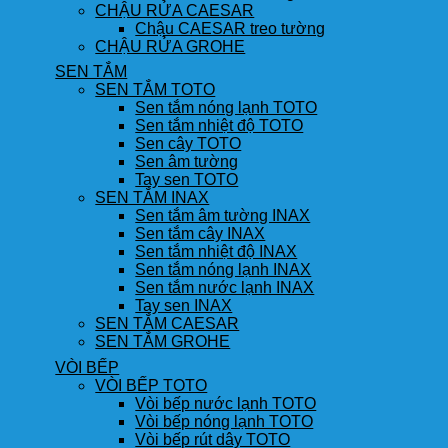
CHẬU RỬA CAESAR
Chậu CAESAR treo tường
CHẬU RỬA GROHE
SEN TẮM
SEN TẮM TOTO
Sen tắm nóng lạnh TOTO
Sen tắm nhiệt độ TOTO
Sen cây TOTO
Sen âm tường
Tay sen TOTO
SEN TẮM INAX
Sen tắm âm tường INAX
Sen tắm cây INAX
Sen tắm nhiệt độ INAX
Sen tắm nóng lạnh INAX
Sen tắm nước lạnh INAX
Tay sen INAX
SEN TẮM CAESAR
SEN TẮM GROHE
VÒI BẾP
VÒI BẾP TOTO
Vòi bếp nước lạnh TOTO
Vòi bếp nóng lạnh TOTO
Vòi bếp rút dây TOTO