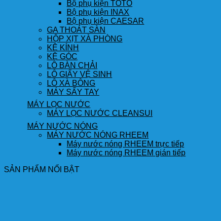
Bộ phụ kiện TOTO
Bộ phụ kiện INAX
Bộ phụ kiện CAESAR
GA THOÁT SÀN
HỘP XỊT XÀ PHÒNG
KỆ KÍNH
KỆ GÓC
LÔ BÀN CHẢI
LÔ GIẤY VỆ SINH
LÔ XÀ BÔNG
MÁY SẤY TAY
MÁY LỌC NƯỚC
MÁY LỌC NƯỚC CLEANSUI
MÁY NƯỚC NÓNG
MÁY NƯỚC NÓNG RHEEM
Máy nước nóng RHEEM trực tiếp
Máy nước nóng RHEEM gián tiếp
SẢN PHẨM NỔI BẬT