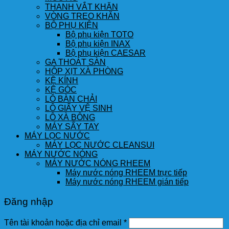
THANH VẮT KHĂN
VÒNG TREO KHĂN
BỘ PHỤ KIỆN
Bộ phụ kiện TOTO
Bộ phụ kiện INAX
Bộ phụ kiện CAESAR
GA THOÁT SÀN
HỘP XỊT XÀ PHÒNG
KỆ KÍNH
KỆ GÓC
LÔ BÀN CHẢI
LÔ GIẤY VỆ SINH
LÔ XÀ BÔNG
MÁY SẤY TAY
MÁY LỌC NƯỚC
MÁY LỌC NƯỚC CLEANSUI
MÁY NƯỚC NÓNG
MÁY NƯỚC NÓNG RHEEM
Máy nước nóng RHEEM trực tiếp
Máy nước nóng RHEEM gián tiếp
Đăng nhập
Tên tài khoản hoặc địa chỉ email
*