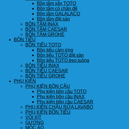
Bồn tắm xây TOTO
Bồn tắm có chân đế
Bồn tắm GALALACO
Bồn tắm đặt sàn
BỒN TẮM INAX
BỒN TẮM CAESAR
BỒN TẮM GROHE
BỒN TIỂU
BỒN TIỂU TOTO
Bồn tiểu cảm ứng
Bồn tiểu TOTO đặt sàn
Bồn tiểu TOTO treo tuòng
BỒN TIỂU INAX
BỒN TIỂU CAESAR
BỒN TIỂU GROHE
PHỤ KIỆN
PHỤ KIỆN BỒN CẦU
Phụ kiện bồn cầu TOTO
Phụ kiện bồn cầu INAX
Phụ kiện bồn cầu CAESAR
PHỤ KIỆN CHẬU RỬA LAVABO
PHỤ KIỆN BỒN TIỂU
VÒI XỊT
GƯƠNG
MÓC ÁO