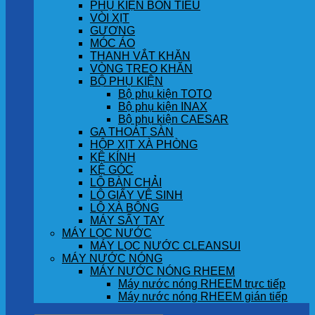
PHỤ KIỆN BỒN TIỂU
VÒI XỊT
GƯƠNG
MÓC ÁO
THANH VẮT KHĂN
VÒNG TREO KHĂN
BỘ PHỤ KIỆN
Bộ phụ kiện TOTO
Bộ phụ kiện INAX
Bộ phụ kiện CAESAR
GA THOÁT SÀN
HỘP XỊT XÀ PHÒNG
KỆ KÍNH
KỆ GÓC
LÔ BÀN CHẢI
LÔ GIẤY VỆ SINH
LÔ XÀ BÔNG
MÁY SẤY TAY
MÁY LỌC NƯỚC
MÁY LỌC NƯỚC CLEANSUI
MÁY NƯỚC NÓNG
MÁY NƯỚC NÓNG RHEEM
Máy nước nóng RHEEM trực tiếp
Máy nước nóng RHEEM gián tiếp