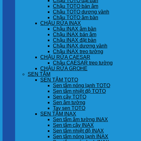
Chậu TOTO đặt bàn
Chậu TOTO bán âm
Chậu TOTO dương vành
Chậu TOTO âm bàn
CHẬU RỬA INAX
Chậu INAX âm bàn
Chậu INAX bán âm
Chậu INAX đặt bàn
Chậu INAX dương vành
Chậu INAX treo tường
CHẬU RỬA CAESAR
Chậu CAESAR treo tường
CHẬU RỬA GROHE
SEN TẮM
SEN TẮM TOTO
Sen tắm nóng lạnh TOTO
Sen tắm nhiệt độ TOTO
Sen cây TOTO
Sen âm tường
Tay sen TOTO
SEN TẮM INAX
Sen tắm âm tường INAX
Sen tắm cây INAX
Sen tắm nhiệt độ INAX
Sen tắm nóng lạnh INAX