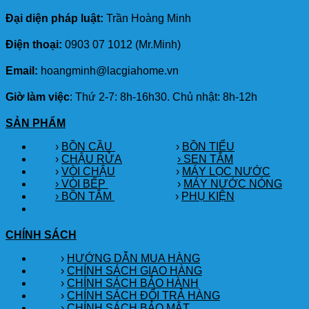
Đại diện pháp luật:
Trần Hoàng Minh
Điện thoại:
0903 07 1012 (Mr.Minh)
Email:
hoangminh@lacgiahome.vn
Giờ làm việc
: Thứ 2-7: 8h-16h30. Chủ nhật: 8h-12h
SẢN PHẨM
›
BỒN CẦU
›
BỒN TIỂU
›
CHẬU RỬA
› SEN TẮM
›
VÒI CHẬU
›
MÁY LỌC NƯỚC
› VÒI BẾP
›
MÁY NƯỚC NÓNG
› BỒN TẮM
›
PHỤ KIỆN
CHÍNH SÁCH
›
HƯỚNG DẪN MUA HÀNG
›
CHÍNH SÁCH GIAO HÀNG
›
CHÍNH SÁCH BẢO HÀNH
›
CHÍNH SÁCH ĐỔI TRẢ HÀNG
›
CHÍNH SÁCH BẢO MẬT