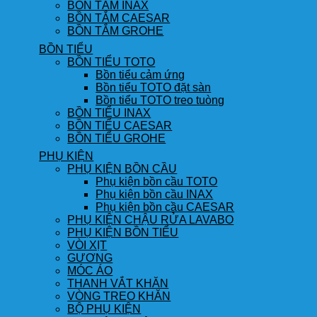
BỒN TẮM INAX
BỒN TẮM CAESAR
BỒN TẮM GROHE
BỒN TIỂU
BỒN TIỂU TOTO
Bồn tiểu cảm ứng
Bồn tiểu TOTO đặt sàn
Bồn tiểu TOTO treo tuòng
BỒN TIỂU INAX
BỒN TIỂU CAESAR
BỒN TIỂU GROHE
PHỤ KIỆN
PHỤ KIỆN BỒN CẦU
Phụ kiện bồn cầu TOTO
Phụ kiện bồn cầu INAX
Phụ kiện bồn cầu CAESAR
PHỤ KIỆN CHẬU RỬA LAVABO
PHỤ KIỆN BỒN TIỂU
VÒI XỊT
GƯƠNG
MÓC ÁO
THANH VẮT KHĂN
VÒNG TREO KHĂN
BỘ PHỤ KIỆN