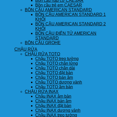
Bồn cầu nắp cơ CAESAR
Bồn cầu trẻ em CAESAR
BỒN CẦU AMERICAN STANDARD
BỒN CẦU AMERICAN STANDARD 1
KHỐI
BỒN CẦU AMERICAN STANDARD 2
KHỐI
BỒN CẦU ĐIỆN TỬ AMERICAN
STANDARD
BỒN CẦU GROHE
CHẬU RỬA
CHẬU RỬA TOTO
Chậu TOTO treo tường
Chậu TOTO chân lửng
Chậu TOTO chân dài
Chậu TOTO đặt bàn
Chậu TOTO bán âm
Chậu TOTO dương vành
Chậu TOTO âm bàn
CHẬU RỬA INAX
Chậu INAX âm bàn
Chậu INAX bán âm
Chậu INAX đặt bàn
Chậu INAX dương vành
Chậu INAX treo tường