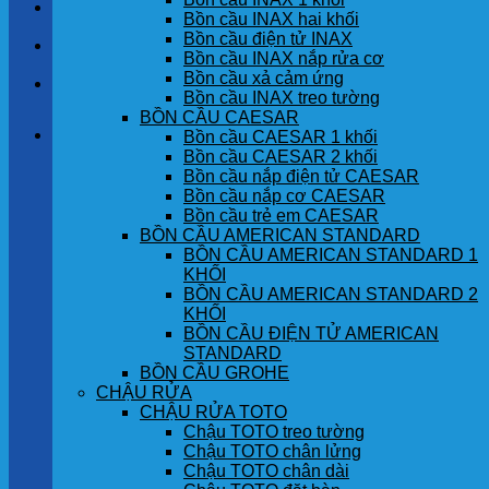
LIÊN HỆ
Bồn cầu INAX hai khối
Bồn cầu điện tử INAX
TIN TỨC
Bồn cầu INAX nắp rửa cơ
Bồn cầu xả cảm ứng
GÓC KHÁCH HÀNG
Bồn cầu INAX treo tường
BỒN CẦU CAESAR
Giỏ hàng
Bồn cầu CAESAR 1 khối
Bồn cầu CAESAR 2 khối
Bồn cầu nắp điện tử CAESAR
Chưa có sản phẩm trong giỏ hàng.
Bồn cầu nắp cơ CAESAR
Bồn cầu trẻ em CAESAR
BỒN CẦU AMERICAN STANDARD
BỒN CẦU AMERICAN STANDARD 1
KHỐI
BỒN CẦU AMERICAN STANDARD 2
KHỐI
BỒN CẦU ĐIỆN TỬ AMERICAN
STANDARD
BỒN CẦU GROHE
CHẬU RỬA
CHẬU RỬA TOTO
Chậu TOTO treo tường
Chậu TOTO chân lửng
Chậu TOTO chân dài