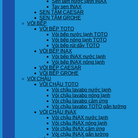
Sen tắm nước lạnh INAX
Tay sen INAX
SEN TẮM CAESAR
SEN TẮM GROHE
VÒI BẾP
VÒI BẾP TOTO
Vòi bếp nước lạnh TOTO
Vòi bếp nóng lạnh TOTO
Vòi bếp rút dây TOTO
VÒI BẾP INAX
Vòi bếp INAX nước lạnh
Vòi bếp INAX nóng lạnh
VÒI BẾP CAESAR
VÒI BẾP GROHE
VÒI CHẬU
VÒI CHẬU TOTO
Vòi chậu lavabo nước lạnh
Vòi chậu lavabo nóng lạnh
Vòi chậu lavabo cảm ứng
Vòi chậu lavabo TOTO gắn tường
VÒI CHẬU INAX
Vòi chậu INAX nước lạnh
Vòi chậu INAX nóng lạnh
Vòi chậu INAX cảm ứng
Vòi chậu INAX gắn tường