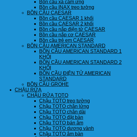
Bồn cầu xả cảm ứng
Bồn cầu INAX treo tường
BỒN CẦU CAESAR
Bồn cầu CAESAR 1 khối
Bồn cầu CAESAR 2 khối
Bồn cầu nắp điện tử CAESAR
Bồn cầu nắp cơ CAESAR
Bồn cầu trẻ em CAESAR
BỒN CẦU AMERICAN STANDARD
BỒN CẦU AMERICAN STANDARD 1
KHỐI
BỒN CẦU AMERICAN STANDARD 2
KHỐI
BỒN CẦU ĐIỆN TỬ AMERICAN
STANDARD
BỒN CẦU GROHE
CHẬU RỬA
CHẬU RỬA TOTO
Chậu TOTO treo tường
Chậu TOTO chân lửng
Chậu TOTO chân dài
Chậu TOTO đặt bàn
Chậu TOTO bán âm
Chậu TOTO dương vành
Chậu TOTO âm bàn