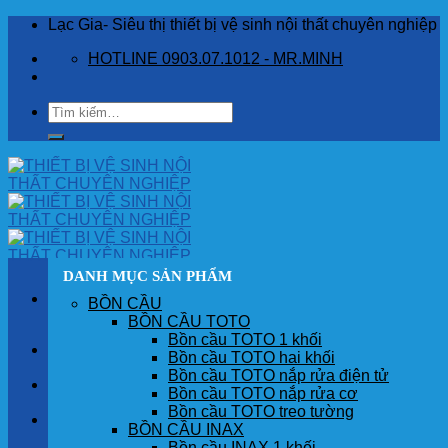
Skip
Lạc Gia- Siêu thị thiết bị vệ sinh nội thất chuyên nghiệp
to
HOTLINE 0903.07.1012 - MR.MINH
content
Tìm
kiếm:
DANH MỤC SẢN PHẨM
BỒN CẦU
BỒN CẦU TOTO
Bồn cầu TOTO 1 khối
TRANG CHỦ
Bồn cầu TOTO hai khối
Bồn cầu TOTO nắp rửa điện tử
GIỚI THIỆU
Bồn cầu TOTO nắp rửa cơ
Bồn cầu TOTO treo tường
SẢN PHẨM
BỒN CẦU INAX
Bồn cầu INAX 1 khối