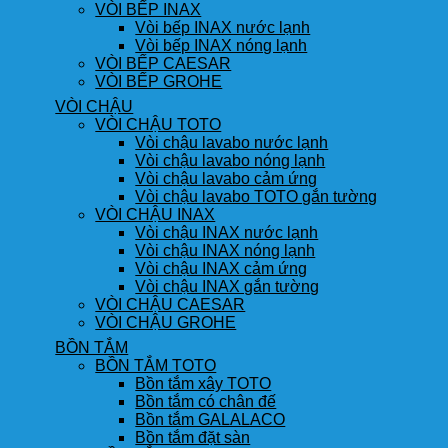
VÒI BẾP INAX
Vòi bếp INAX nước lạnh
Vòi bếp INAX nóng lạnh
VÒI BẾP CAESAR
VÒI BẾP GROHE
VÒI CHẬU
VÒI CHẬU TOTO
Vòi chậu lavabo nước lạnh
Vòi chậu lavabo nóng lạnh
Vòi chậu lavabo cảm ứng
Vòi chậu lavabo TOTO gắn tường
VÒI CHẬU INAX
Vòi chậu INAX nước lạnh
Vòi chậu INAX nóng lạnh
Vòi chậu INAX cảm ứng
Vòi chậu INAX gắn tường
VÒI CHẬU CAESAR
VÒI CHẬU GROHE
BỒN TẮM
BỒN TẮM TOTO
Bồn tắm xây TOTO
Bồn tắm có chân đế
Bồn tắm GALALACO
Bồn tắm đặt sàn