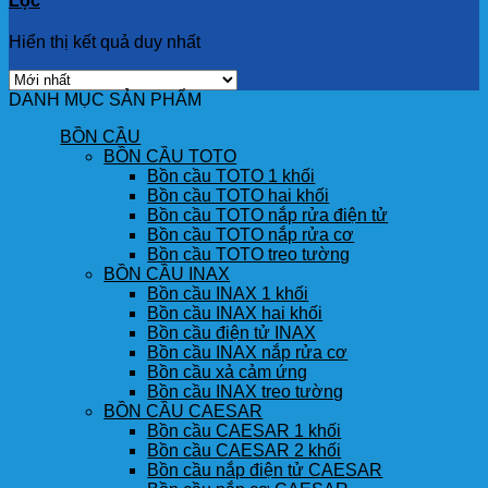
Lọc
Hiển thị kết quả duy nhất
DANH MỤC SẢN PHẨM
BỒN CẦU
BỒN CẦU TOTO
Bồn cầu TOTO 1 khối
Bồn cầu TOTO hai khối
Bồn cầu TOTO nắp rửa điện tử
Bồn cầu TOTO nắp rửa cơ
Bồn cầu TOTO treo tường
BỒN CẦU INAX
Bồn cầu INAX 1 khối
Bồn cầu INAX hai khối
Bồn cầu điện tử INAX
Bồn cầu INAX nắp rửa cơ
Bồn cầu xả cảm ứng
Bồn cầu INAX treo tường
BỒN CẦU CAESAR
Bồn cầu CAESAR 1 khối
Bồn cầu CAESAR 2 khối
Bồn cầu nắp điện tử CAESAR