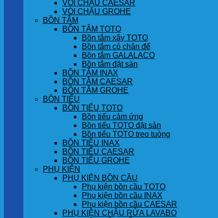
VÒI CHẬU CAESAR
VÒI CHẬU GROHE
BỒN TẮM
BỒN TẮM TOTO
Bồn tắm xây TOTO
Bồn tắm có chân đế
Bồn tắm GALALACO
Bồn tắm đặt sàn
BỒN TẮM INAX
BỒN TẮM CAESAR
BỒN TẮM GROHE
BỒN TIỂU
BỒN TIỂU TOTO
Bồn tiểu cảm ứng
Bồn tiểu TOTO đặt sàn
Bồn tiểu TOTO treo tuòng
BỒN TIỂU INAX
BỒN TIỂU CAESAR
BỒN TIỂU GROHE
PHỤ KIỆN
PHỤ KIỆN BỒN CẦU
Phụ kiện bồn cầu TOTO
Phụ kiện bồn cầu INAX
Phụ kiện bồn cầu CAESAR
PHỤ KIỆN CHẬU RỬA LAVABO