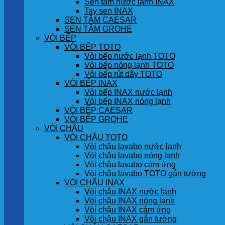
Sen tắm nước lạnh INAX
Tay sen INAX
SEN TẮM CAESAR
SEN TẮM GROHE
VÒI BẾP
VÒI BẾP TOTO
Vòi bếp nước lạnh TOTO
Vòi bếp nóng lạnh TOTO
Vòi bếp rút dây TOTO
VÒI BẾP INAX
Vòi bếp INAX nước lạnh
Vòi bếp INAX nóng lạnh
VÒI BẾP CAESAR
VÒI BẾP GROHE
VÒI CHẬU
VÒI CHẬU TOTO
Vòi chậu lavabo nước lạnh
Vòi chậu lavabo nóng lạnh
Vòi chậu lavabo cảm ứng
Vòi chậu lavabo TOTO gắn tường
VÒI CHẬU INAX
Vòi chậu INAX nước lạnh
Vòi chậu INAX nóng lạnh
Vòi chậu INAX cảm ứng
Vòi chậu INAX gắn tường