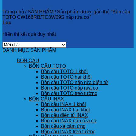
Trang chủ
/
SẢN PHẨM
/
Sản phẩm được gắn thẻ “Bồn cầu
TOTO CW166RB/TC3W09S nắp rửa cơ”
Lọc
Hiển thị kết quả duy nhất
DANH MỤC SẢN PHẨM
BỒN CẦU
BỒN CẦU TOTO
Bồn cầu TOTO 1 khối
Bồn cầu TOTO hai khối
Bồn cầu TOTO nắp rửa điện tử
Bồn cầu TOTO nắp rửa cơ
Bồn cầu TOTO treo tường
BỒN CẦU INAX
Bồn cầu INAX 1 khối
Bồn cầu INAX hai khối
Bồn cầu điện tử INAX
Bồn cầu INAX nắp rửa cơ
Bồn cầu xả cảm ứng
Bồn cầu INAX treo tường