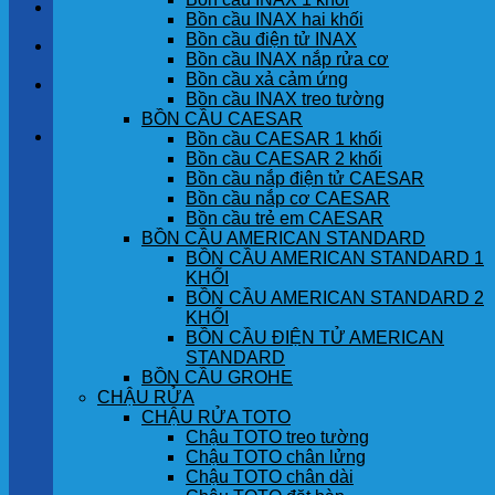
LIÊN HỆ
Bồn cầu INAX hai khối
Bồn cầu điện tử INAX
TIN TỨC
Bồn cầu INAX nắp rửa cơ
Bồn cầu xả cảm ứng
GÓC KHÁCH HÀNG
Bồn cầu INAX treo tường
BỒN CẦU CAESAR
Giỏ hàng
Bồn cầu CAESAR 1 khối
Bồn cầu CAESAR 2 khối
Bồn cầu nắp điện tử CAESAR
Chưa có sản phẩm trong giỏ hàng.
Bồn cầu nắp cơ CAESAR
Bồn cầu trẻ em CAESAR
BỒN CẦU AMERICAN STANDARD
BỒN CẦU AMERICAN STANDARD 1
KHỐI
BỒN CẦU AMERICAN STANDARD 2
KHỐI
BỒN CẦU ĐIỆN TỬ AMERICAN
STANDARD
BỒN CẦU GROHE
CHẬU RỬA
CHẬU RỬA TOTO
Chậu TOTO treo tường
Chậu TOTO chân lửng
Chậu TOTO chân dài