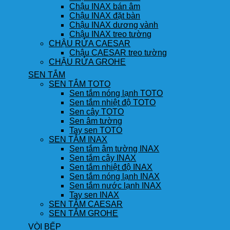
Chậu INAX bán âm
Chậu INAX đặt bàn
Chậu INAX dương vành
Chậu INAX treo tường
CHẬU RỬA CAESAR
Chậu CAESAR treo tường
CHẬU RỬA GROHE
SEN TẮM
SEN TẮM TOTO
Sen tắm nóng lạnh TOTO
Sen tắm nhiệt độ TOTO
Sen cây TOTO
Sen âm tường
Tay sen TOTO
SEN TẮM INAX
Sen tắm âm tường INAX
Sen tắm cây INAX
Sen tắm nhiệt độ INAX
Sen tắm nóng lạnh INAX
Sen tắm nước lạnh INAX
Tay sen INAX
SEN TẮM CAESAR
SEN TẮM GROHE
VÒI BẾP