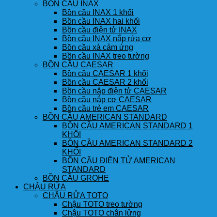
BỒN CẦU INAX
Bồn cầu INAX 1 khối
Bồn cầu INAX hai khối
Bồn cầu điện tử INAX
Bồn cầu INAX nắp rửa cơ
Bồn cầu xả cảm ứng
Bồn cầu INAX treo tường
BỒN CẦU CAESAR
Bồn cầu CAESAR 1 khối
Bồn cầu CAESAR 2 khối
Bồn cầu nắp điện tử CAESAR
Bồn cầu nắp cơ CAESAR
Bồn cầu trẻ em CAESAR
BỒN CẦU AMERICAN STANDARD
BỒN CẦU AMERICAN STANDARD 1
KHỐI
BỒN CẦU AMERICAN STANDARD 2
KHỐI
BỒN CẦU ĐIỆN TỬ AMERICAN
STANDARD
BỒN CẦU GROHE
CHẬU RỬA
CHẬU RỬA TOTO
Chậu TOTO treo tường
Chậu TOTO chân lửng