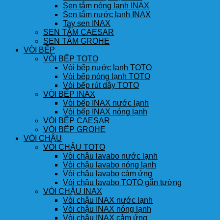
Sen tắm nóng lạnh INAX
Sen tắm nước lạnh INAX
Tay sen INAX
SEN TẮM CAESAR
SEN TẮM GROHE
VÒI BẾP
VÒI BẾP TOTO
Vòi bếp nước lạnh TOTO
Vòi bếp nóng lạnh TOTO
Vòi bếp rút dây TOTO
VÒI BẾP INAX
Vòi bếp INAX nước lạnh
Vòi bếp INAX nóng lạnh
VÒI BẾP CAESAR
VÒI BẾP GROHE
VÒI CHẬU
VÒI CHẬU TOTO
Vòi chậu lavabo nước lạnh
Vòi chậu lavabo nóng lạnh
Vòi chậu lavabo cảm ứng
Vòi chậu lavabo TOTO gắn tường
VÒI CHẬU INAX
Vòi chậu INAX nước lạnh
Vòi chậu INAX nóng lạnh
Vòi chậu INAX cảm ứng