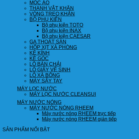
MÓC ÁO
THANH VẮT KHĂN
VÒNG TREO KHĂN
BỘ PHỤ KIỆN
Bộ phụ kiện TOTO
Bộ phụ kiện INAX
Bộ phụ kiện CAESAR
GA THOÁT SÀN
HỘP XỊT XÀ PHÒNG
KỆ KÍNH
KỆ GÓC
LÔ BÀN CHẢI
LÔ GIẤY VỆ SINH
LÔ XÀ BÔNG
MÁY SẤY TAY
MÁY LỌC NƯỚC
MÁY LỌC NƯỚC CLEANSUI
MÁY NƯỚC NÓNG
MÁY NƯỚC NÓNG RHEEM
Máy nước nóng RHEEM trực tiếp
Máy nước nóng RHEEM gián tiếp
SẢN PHẨM NỔI BẬT