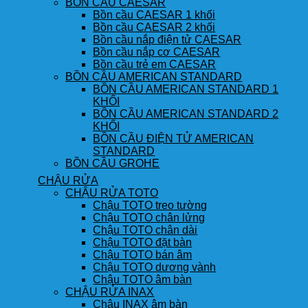
BỒN CẦU CAESAR
Bồn cầu CAESAR 1 khối
Bồn cầu CAESAR 2 khối
Bồn cầu nắp điện tử CAESAR
Bồn cầu nắp cơ CAESAR
Bồn cầu trẻ em CAESAR
BỒN CẦU AMERICAN STANDARD
BỒN CẦU AMERICAN STANDARD 1
KHỐI
BỒN CẦU AMERICAN STANDARD 2
KHỐI
BỒN CẦU ĐIỆN TỬ AMERICAN
STANDARD
BỒN CẦU GROHE
CHẬU RỬA
CHẬU RỬA TOTO
Chậu TOTO treo tường
Chậu TOTO chân lửng
Chậu TOTO chân dài
Chậu TOTO đặt bàn
Chậu TOTO bán âm
Chậu TOTO dương vành
Chậu TOTO âm bàn
CHẬU RỬA INAX
Chậu INAX âm bàn