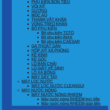
PHỤ KIỆN BỒN TIỂU
VÒI XỊT
GƯƠNG
MÓC ÁO
THANH VẮT KHĂN
VÒNG TREO KHĂN
BỘ PHỤ KIỆN
Bộ phụ kiện TOTO
Bộ phụ kiện INAX
Bộ phụ kiện CAESAR
GA THOÁT SÀN
HỘP XỊT XÀ PHÒNG
KỆ KÍNH
KỆ GÓC
LÔ BÀN CHẢI
LÔ GIẤY VỆ SINH
LÔ XÀ BÔNG
MÁY SẤY TAY
MÁY LỌC NƯỚC
MÁY LỌC NƯỚC CLEANSUI
MÁY NƯỚC NÓNG
MÁY NƯỚC NÓNG RHEEM
Máy nước nóng RHEEM trực tiếp
Máy nước nóng RHEEM gián tiếp