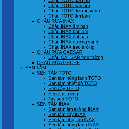
Chậu TOTO đặt bàn
Chậu TOTO bán âm
Chậu TOTO dương vành
Chậu TOTO âm bàn
CHẬU RỬA INAX
Chậu INAX âm bàn
Chậu INAX bán âm
Chậu INAX đặt bàn
Chậu INAX dương vành
Chậu INAX treo tường
CHẬU RỬA CAESAR
Chậu CAESAR treo tường
CHẬU RỬA GROHE
SEN TẮM
SEN TẮM TOTO
Sen tắm nóng lạnh TOTO
Sen tắm nhiệt độ TOTO
Sen cây TOTO
Sen âm tường
Tay sen TOTO
SEN TẮM INAX
Sen tắm âm tường INAX
Sen tắm cây INAX
Sen tắm nhiệt độ INAX
Sen tắm nóng lạnh INAX