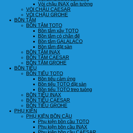
Vòi chậu INAX gắn tường
VÒI CHẬU CAESAR
VÒI CHẬU GROHE
BỒN TẮM
BỒN TẮM TOTO
Bồn tắm xây TOTO
Bồn tắm có chân đế
Bồn tắm GALALACO
Bồn tắm đặt sàn
BỒN TẮM INAX
BỒN TẮM CAESAR
BỒN TẮM GROHE
BỒN TIỂU
BỒN TIỂU TOTO
Bồn tiểu cảm ứng
Bồn tiểu TOTO đặt sàn
Bồn tiểu TOTO treo tuòng
BỒN TIỂU INAX
BỒN TIỂU CAESAR
BỒN TIỂU GROHE
PHỤ KIỆN
PHỤ KIỆN BỒN CẦU
Phụ kiện bồn cầu TOTO
Phụ kiện bồn cầu INAX
Phụ kiện bồn cầu CAESAR