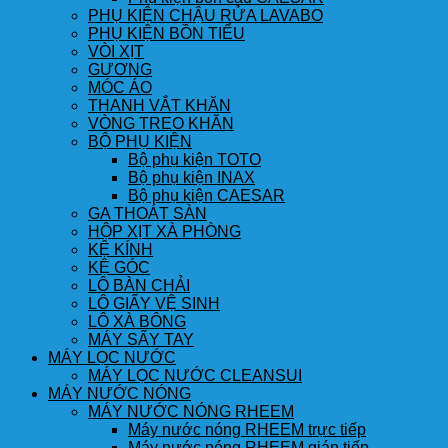
PHỤ KIỆN CHẬU RỬA LAVABO
PHỤ KIỆN BỒN TIỂU
VÒI XỊT
GƯƠNG
MÓC ÁO
THANH VẮT KHĂN
VÒNG TREO KHĂN
BỘ PHỤ KIỆN
Bộ phụ kiện TOTO
Bộ phụ kiện INAX
Bộ phụ kiện CAESAR
GA THOÁT SÀN
HỘP XỊT XÀ PHÒNG
KỆ KÍNH
KỆ GÓC
LÔ BÀN CHẢI
LÔ GIẤY VỆ SINH
LÔ XÀ BÔNG
MÁY SẤY TAY
MÁY LỌC NƯỚC
MÁY LỌC NƯỚC CLEANSUI
MÁY NƯỚC NÓNG
MÁY NƯỚC NÓNG RHEEM
Máy nước nóng RHEEM trực tiếp
Máy nước nóng RHEEM gián tiếp