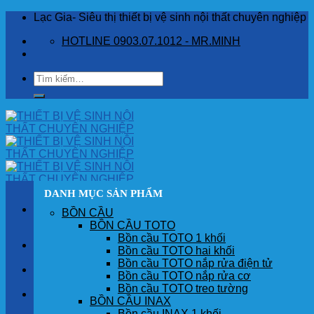
Skip
Lạc Gia- Siêu thị thiết bị vệ sinh nội thất chuyên nghiệp
to
HOTLINE 0903.07.1012 - MR.MINH
content
Tìm
kiếm:
DANH MỤC SẢN PHẨM
BỒN CẦU
BỒN CẦU TOTO
Bồn cầu TOTO 1 khối
TRANG CHỦ
Bồn cầu TOTO hai khối
Bồn cầu TOTO nắp rửa điện tử
GIỚI THIỆU
Bồn cầu TOTO nắp rửa cơ
Bồn cầu TOTO treo tường
SẢN PHẨM
BỒN CẦU INAX
Bồn cầu INAX 1 khối