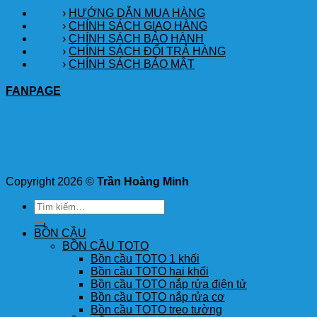
›
HƯỚNG DẪN MUA HÀNG
›
CHÍNH SÁCH GIAO HÀNG
›
CHÍNH SÁCH BẢO HÀNH
›
CHÍNH SÁCH ĐỔI TRẢ HÀNG
›
CHÍNH SÁCH BẢO MẬT
FANPAGE
Copyright 2026 ©
Trần Hoàng Minh
Tìm
kiếm:
BỒN CẦU
BỒN CẦU TOTO
Bồn cầu TOTO 1 khối
Bồn cầu TOTO hai khối
Bồn cầu TOTO nắp rửa điện tử
Bồn cầu TOTO nắp rửa cơ
Bồn cầu TOTO treo tường