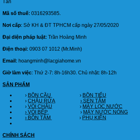
Tân
Mã số thuế:
0316293585.
Nơi cấp
: Sở KH & ĐT TPHCM cấp ngày 27/05/2020
Đại diện pháp luật:
Trần Hoàng Minh
Điện thoại:
0903 07 1012 (Mr.Minh)
Email:
hoangminh@lacgiahome.vn
Giờ làm việc
: Thứ 2-7: 8h-16h30. Chủ nhật: 8h-12h
SẢN PHẨM
›
BỒN CẦU
›
BỒN TIỂU
›
CHẬU RỬA
› SEN TẮM
›
VÒI CHẬU
›
MÁY LỌC NƯỚC
› VÒI BẾP
›
MÁY NƯỚC NÓNG
› BỒN TẮM
›
PHỤ KIỆN
CHÍNH SÁCH