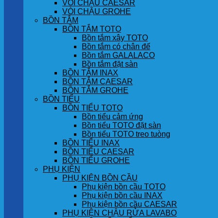
VÒI CHẬU CAESAR
VÒI CHẬU GROHE
BỒN TẮM
BỒN TẮM TOTO
Bồn tắm xây TOTO
Bồn tắm có chân đế
Bồn tắm GALALACO
Bồn tắm đặt sàn
BỒN TẮM INAX
BỒN TẮM CAESAR
BỒN TẮM GROHE
BỒN TIỂU
BỒN TIỂU TOTO
Bồn tiểu cảm ứng
Bồn tiểu TOTO đặt sàn
Bồn tiểu TOTO treo tuòng
BỒN TIỂU INAX
BỒN TIỂU CAESAR
BỒN TIỂU GROHE
PHỤ KIỆN
PHỤ KIỆN BỒN CẦU
Phụ kiện bồn cầu TOTO
Phụ kiện bồn cầu INAX
Phụ kiện bồn cầu CAESAR
PHỤ KIỆN CHẬU RỬA LAVABO