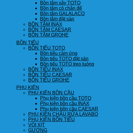
Bồn tắm xây TOTO
Bồn tắm có chân đế
Bồn tắm GALALACO
Bồn tắm đặt sàn
BỒN TẮM INAX
BỒN TẮM CAESAR
BỒN TẮM GROHE
BỒN TIỂU
BỒN TIỂU TOTO
Bồn tiểu cảm ứng
Bồn tiểu TOTO đặt sàn
Bồn tiểu TOTO treo tuòng
BỒN TIỂU INAX
BỒN TIỂU CAESAR
BỒN TIỂU GROHE
PHỤ KIỆN
PHỤ KIỆN BỒN CẦU
Phụ kiện bồn cầu TOTO
Phụ kiện bồn cầu INAX
Phụ kiện bồn cầu CAESAR
PHỤ KIỆN CHẬU RỬA LAVABO
PHỤ KIỆN BỒN TIỂU
VÒI XỊT
GƯƠNG