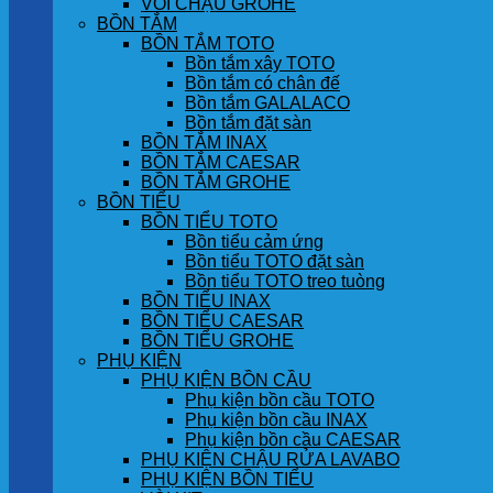
VÒI CHẬU GROHE
BỒN TẮM
BỒN TẮM TOTO
Bồn tắm xây TOTO
Bồn tắm có chân đế
Bồn tắm GALALACO
Bồn tắm đặt sàn
BỒN TẮM INAX
BỒN TẮM CAESAR
BỒN TẮM GROHE
BỒN TIỂU
BỒN TIỂU TOTO
Bồn tiểu cảm ứng
Bồn tiểu TOTO đặt sàn
Bồn tiểu TOTO treo tuòng
BỒN TIỂU INAX
BỒN TIỂU CAESAR
BỒN TIỂU GROHE
PHỤ KIỆN
PHỤ KIỆN BỒN CẦU
Phụ kiện bồn cầu TOTO
Phụ kiện bồn cầu INAX
Phụ kiện bồn cầu CAESAR
PHỤ KIỆN CHẬU RỬA LAVABO
PHỤ KIỆN BỒN TIỂU