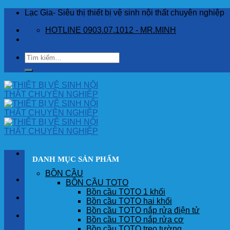
Skip
Lạc Gia- Siêu thị thiết bị vệ sinh nội thất chuyên nghiệp
to
HOTLINE 0903.07.1012 - MR.MINH
content
Tìm
kiếm:
DANH MỤC SẢN PHẨM
BỒN CẦU
TRANG CHỦ
BỒN CẦU TOTO
Bồn cầu TOTO 1 khối
GIỚI THIỆU
Bồn cầu TOTO hai khối
Bồn cầu TOTO nắp rửa điện tử
SẢN PHẨM
Bồn cầu TOTO nắp rửa cơ
Bồn cầu TOTO treo tường