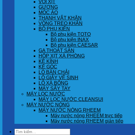
VÒI XỊT
GƯƠNG
MÓC ÁO
THANH VẮT KHĂN
VÒNG TREO KHĂN
BỘ PHỤ KIỆN
Bộ phụ kiện TOTO
Bộ phụ kiện INAX
Bộ phụ kiện CAESAR
GA THOÁT SÀN
HỘP XỊT XÀ PHÒNG
KỆ KÍNH
KỆ GÓC
LÔ BÀN CHẢI
LÔ GIẤY VỆ SINH
LÔ XÀ BÔNG
MÁY SẤY TAY
MÁY LỌC NƯỚC
MÁY LỌC NƯỚC CLEANSUI
MÁY NƯỚC NÓNG
MÁY NƯỚC NÓNG RHEEM
Máy nước nóng RHEEM trực tiếp
Máy nước nóng RHEEM gián tiếp
Tìm