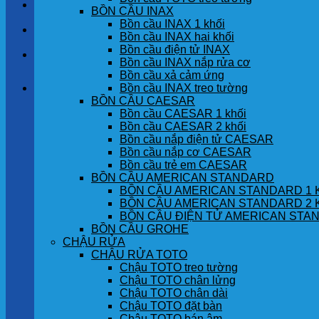
LIÊN HỆ
BỒN CẦU INAX
Bồn cầu INAX 1 khối
TIN TỨC
Bồn cầu INAX hai khối
Bồn cầu điện tử INAX
GÓC KHÁCH HÀNG
Bồn cầu INAX nắp rửa cơ
Bồn cầu xả cảm ứng
Bồn cầu INAX treo tường
Giỏ hàng
BỒN CẦU CAESAR
Bồn cầu CAESAR 1 khối
Chưa có sản phẩm trong giỏ hàng.
Bồn cầu CAESAR 2 khối
Bồn cầu nắp điện tử CAESAR
Bồn cầu nắp cơ CAESAR
Bồn cầu trẻ em CAESAR
BỒN CẦU AMERICAN STANDARD
BỒN CẦU AMERICAN STANDARD 1 
BỒN CẦU AMERICAN STANDARD 2 
BỒN CẦU ĐIỆN TỬ AMERICAN STA
BỒN CẦU GROHE
CHẬU RỬA
CHẬU RỬA TOTO
Chậu TOTO treo tường
Chậu TOTO chân lửng
Chậu TOTO chân dài
Chậu TOTO đặt bàn
Chậu TOTO bán âm