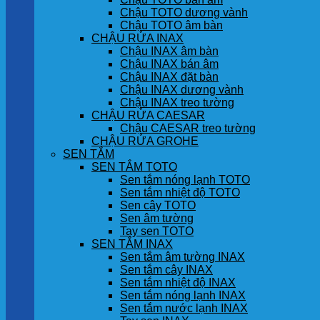
Chậu TOTO dương vành
Chậu TOTO âm bàn
CHẬU RỬA INAX
Chậu INAX âm bàn
Chậu INAX bán âm
Chậu INAX đặt bàn
Chậu INAX dương vành
Chậu INAX treo tường
CHẬU RỬA CAESAR
Chậu CAESAR treo tường
CHẬU RỬA GROHE
SEN TẮM
SEN TẮM TOTO
Sen tắm nóng lạnh TOTO
Sen tắm nhiệt độ TOTO
Sen cây TOTO
Sen âm tường
Tay sen TOTO
SEN TẮM INAX
Sen tắm âm tường INAX
Sen tắm cây INAX
Sen tắm nhiệt độ INAX
Sen tắm nóng lạnh INAX
Sen tắm nước lạnh INAX