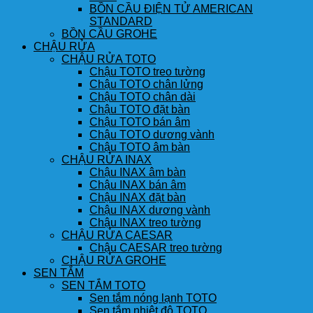
BỒN CẦU ĐIỆN TỬ AMERICAN
STANDARD
BỒN CẦU GROHE
CHẬU RỬA
CHẬU RỬA TOTO
Chậu TOTO treo tường
Chậu TOTO chân lửng
Chậu TOTO chân dài
Chậu TOTO đặt bàn
Chậu TOTO bán âm
Chậu TOTO dương vành
Chậu TOTO âm bàn
CHẬU RỬA INAX
Chậu INAX âm bàn
Chậu INAX bán âm
Chậu INAX đặt bàn
Chậu INAX dương vành
Chậu INAX treo tường
CHẬU RỬA CAESAR
Chậu CAESAR treo tường
CHẬU RỬA GROHE
SEN TẮM
SEN TẮM TOTO
Sen tắm nóng lạnh TOTO
Sen tắm nhiệt độ TOTO