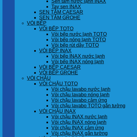
Sen tắm nước lạnh INAX
Tay sen INAX
SEN TẮM CAESAR
SEN TẮM GROHE
VÒI BẾP
VÒI BẾP TOTO
Vòi bếp nước lạnh TOTO
Vòi bếp nóng lạnh TOTO
Vòi bếp rút dây TOTO
VÒI BẾP INAX
Vòi bếp INAX nước lạnh
Vòi bếp INAX nóng lạnh
VÒI BẾP CAESAR
VÒI BẾP GROHE
VÒI CHẬU
VÒI CHẬU TOTO
Vòi chậu lavabo nước lạnh
Vòi chậu lavabo nóng lạnh
Vòi chậu lavabo cảm ứng
Vòi chậu lavabo TOTO gắn tường
VÒI CHẬU INAX
Vòi chậu INAX nước lạnh
Vòi chậu INAX nóng lạnh
Vòi chậu INAX cảm ứng
Vòi chậu INAX gắn tường