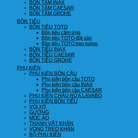
BỒN TẮM INAX
BỒN TẮM CAESAR
BỒN TẮM GROHE
BỒN TIỂU
BỒN TIỂU TOTO
Bồn tiểu cảm ứng
Bồn tiểu TOTO đặt sàn
Bồn tiểu TOTO treo tuòng
BỒN TIỂU INAX
BỒN TIỂU CAESAR
BỒN TIỂU GROHE
PHỤ KIỆN
PHỤ KIỆN BỒN CẦU
Phụ kiện bồn cầu TOTO
Phụ kiện bồn cầu INAX
Phụ kiện bồn cầu CAESAR
PHỤ KIỆN CHẬU RỬA LAVABO
PHỤ KIỆN BỒN TIỂU
VÒI XỊT
GƯƠNG
MÓC ÁO
THANH VẮT KHĂN
VÒNG TREO KHĂN
BỘ PHỤ KIỆN