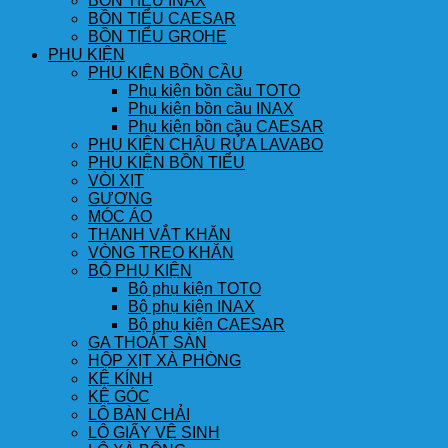
BỒN TIỂU INAX
BỒN TIỂU CAESAR
BỒN TIỂU GROHE
PHỤ KIỆN
PHỤ KIỆN BỒN CẦU
Phụ kiện bồn cầu TOTO
Phụ kiện bồn cầu INAX
Phụ kiện bồn cầu CAESAR
PHỤ KIỆN CHẬU RỬA LAVABO
PHỤ KIỆN BỒN TIỂU
VÒI XỊT
GƯƠNG
MÓC ÁO
THANH VẮT KHĂN
VÒNG TREO KHĂN
BỘ PHỤ KIỆN
Bộ phụ kiện TOTO
Bộ phụ kiện INAX
Bộ phụ kiện CAESAR
GA THOÁT SÀN
HỘP XỊT XÀ PHÒNG
KỆ KÍNH
KỆ GÓC
LÔ BÀN CHẢI
LÔ GIẤY VỆ SINH