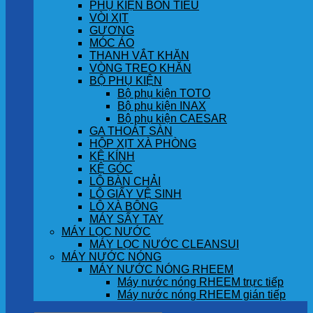
PHỤ KIỆN BỒN TIỂU
VÒI XỊT
GƯƠNG
MÓC ÁO
THANH VẮT KHĂN
VÒNG TREO KHĂN
BỘ PHỤ KIỆN
Bộ phụ kiện TOTO
Bộ phụ kiện INAX
Bộ phụ kiện CAESAR
GA THOÁT SÀN
HỘP XỊT XÀ PHÒNG
KỆ KÍNH
KỆ GÓC
LÔ BÀN CHẢI
LÔ GIẤY VỆ SINH
LÔ XÀ BÔNG
MÁY SẤY TAY
MÁY LỌC NƯỚC
MÁY LỌC NƯỚC CLEANSUI
MÁY NƯỚC NÓNG
MÁY NƯỚC NÓNG RHEEM
Máy nước nóng RHEEM trực tiếp
Máy nước nóng RHEEM gián tiếp