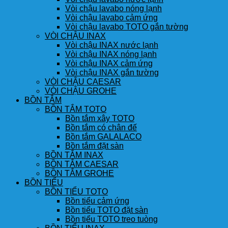
Vòi chậu lavabo nóng lạnh
Vòi chậu lavabo cảm ứng
Vòi chậu lavabo TOTO gắn tường
VÒI CHẬU INAX
Vòi chậu INAX nước lạnh
Vòi chậu INAX nóng lạnh
Vòi chậu INAX cảm ứng
Vòi chậu INAX gắn tường
VÒI CHẬU CAESAR
VÒI CHẬU GROHE
BỒN TẮM
BỒN TẮM TOTO
Bồn tắm xây TOTO
Bồn tắm có chân đế
Bồn tắm GALALACO
Bồn tắm đặt sàn
BỒN TẮM INAX
BỒN TẮM CAESAR
BỒN TẮM GROHE
BỒN TIỂU
BỒN TIỂU TOTO
Bồn tiểu cảm ứng
Bồn tiểu TOTO đặt sàn
Bồn tiểu TOTO treo tuòng