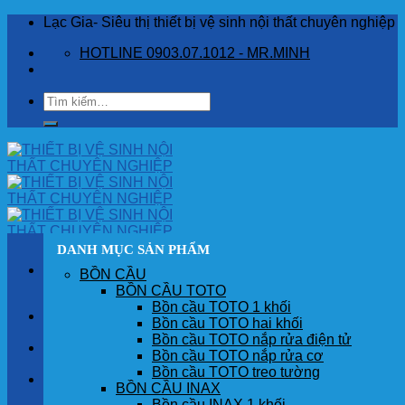
Skip
Lạc Gia- Siêu thị thiết bị vệ sinh nội thất chuyên nghiệp
to
HOTLINE 0903.07.1012 - MR.MINH
content
Tìm
kiếm:
DANH MỤC SẢN PHẨM
BỒN CẦU
BỒN CẦU TOTO
Bồn cầu TOTO 1 khối
TRANG CHỦ
Bồn cầu TOTO hai khối
Bồn cầu TOTO nắp rửa điện tử
GIỚI THIỆU
Bồn cầu TOTO nắp rửa cơ
Bồn cầu TOTO treo tường
SẢN PHẨM
BỒN CẦU INAX
Bồn cầu INAX 1 khối