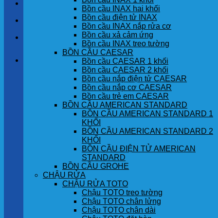
LIÊN HỆ
Bồn cầu INAX hai khối
Bồn cầu điện tử INAX
TIN TỨC
Bồn cầu INAX nắp rửa cơ
Bồn cầu xả cảm ứng
GÓC KHÁCH HÀNG
Bồn cầu INAX treo tường
BỒN CẦU CAESAR
Giỏ hàng
Bồn cầu CAESAR 1 khối
Bồn cầu CAESAR 2 khối
Bồn cầu nắp điện tử CAESAR
Chưa có sản phẩm trong giỏ hàng.
Bồn cầu nắp cơ CAESAR
Bồn cầu trẻ em CAESAR
BỒN CẦU AMERICAN STANDARD
BỒN CẦU AMERICAN STANDARD 1
KHỐI
BỒN CẦU AMERICAN STANDARD 2
KHỐI
BỒN CẦU ĐIỆN TỬ AMERICAN
STANDARD
BỒN CẦU GROHE
CHẬU RỬA
CHẬU RỬA TOTO
Chậu TOTO treo tường
Chậu TOTO chân lửng
Chậu TOTO chân dài