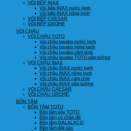
VÒI BẾP INAX
Vòi bếp INAX nước lạnh
Vòi bếp INAX nóng lạnh
VÒI BẾP CAESAR
VÒI BẾP GROHE
VÒI CHẬU
VÒI CHẬU TOTO
Vòi chậu lavabo nước lạnh
Vòi chậu lavabo nóng lạnh
Vòi chậu lavabo cảm ứng
Vòi chậu lavabo TOTO gắn tường
VÒI CHẬU INAX
Vòi chậu INAX nước lạnh
Vòi chậu INAX nóng lạnh
Vòi chậu INAX cảm ứng
Vòi chậu INAX gắn tường
VÒI CHẬU CAESAR
VÒI CHẬU GROHE
BỒN TẮM
BỒN TẮM TOTO
Bồn tắm xây TOTO
Bồn tắm có chân đế
Bồn tắm GALALACO
Bồn tắm đặt sàn