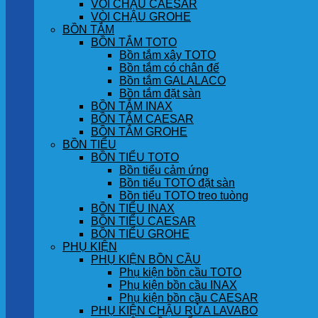
VÒI CHẬU CAESAR
VÒI CHẬU GROHE
BỒN TẮM
BỒN TẮM TOTO
Bồn tắm xây TOTO
Bồn tắm có chân đế
Bồn tắm GALALACO
Bồn tắm đặt sàn
BỒN TẮM INAX
BỒN TẮM CAESAR
BỒN TẮM GROHE
BỒN TIỂU
BỒN TIỂU TOTO
Bồn tiểu cảm ứng
Bồn tiểu TOTO đặt sàn
Bồn tiểu TOTO treo tuòng
BỒN TIỂU INAX
BỒN TIỂU CAESAR
BỒN TIỂU GROHE
PHỤ KIỆN
PHỤ KIỆN BỒN CẦU
Phụ kiện bồn cầu TOTO
Phụ kiện bồn cầu INAX
Phụ kiện bồn cầu CAESAR
PHỤ KIỆN CHẬU RỬA LAVABO