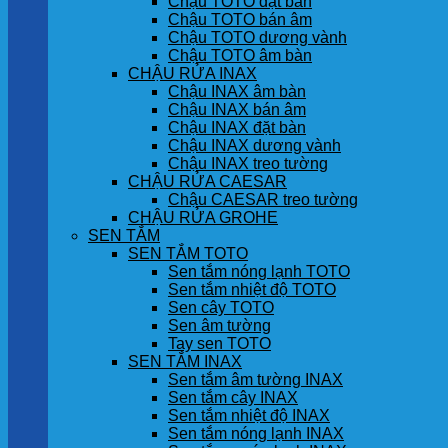
Chậu TOTO đặt bàn
Chậu TOTO bán âm
Chậu TOTO dương vành
Chậu TOTO âm bàn
CHẬU RỬA INAX
Chậu INAX âm bàn
Chậu INAX bán âm
Chậu INAX đặt bàn
Chậu INAX dương vành
Chậu INAX treo tường
CHẬU RỬA CAESAR
Chậu CAESAR treo tường
CHẬU RỬA GROHE
SEN TẮM
SEN TẮM TOTO
Sen tắm nóng lạnh TOTO
Sen tắm nhiệt độ TOTO
Sen cây TOTO
Sen âm tường
Tay sen TOTO
SEN TẮM INAX
Sen tắm âm tường INAX
Sen tắm cây INAX
Sen tắm nhiệt độ INAX
Sen tắm nóng lạnh INAX