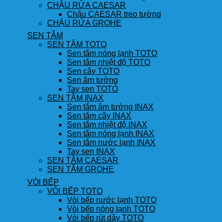
CHẬU RỬA CAESAR
Chậu CAESAR treo tường
CHẬU RỬA GROHE
SEN TẮM
SEN TẮM TOTO
Sen tắm nóng lạnh TOTO
Sen tắm nhiệt độ TOTO
Sen cây TOTO
Sen âm tường
Tay sen TOTO
SEN TẮM INAX
Sen tắm âm tường INAX
Sen tắm cây INAX
Sen tắm nhiệt độ INAX
Sen tắm nóng lạnh INAX
Sen tắm nước lạnh INAX
Tay sen INAX
SEN TẮM CAESAR
SEN TẮM GROHE
VÒI BẾP
VÒI BẾP TOTO
Vòi bếp nước lạnh TOTO
Vòi bếp nóng lạnh TOTO
Vòi bếp rút dây TOTO