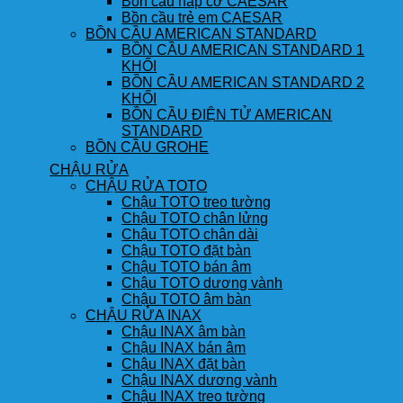
Bồn cầu nắp cơ CAESAR
Bồn cầu trẻ em CAESAR
BỒN CẦU AMERICAN STANDARD
BỒN CẦU AMERICAN STANDARD 1
KHỐI
BỒN CẦU AMERICAN STANDARD 2
KHỐI
BỒN CẦU ĐIỆN TỬ AMERICAN
STANDARD
BỒN CẦU GROHE
CHẬU RỬA
CHẬU RỬA TOTO
Chậu TOTO treo tường
Chậu TOTO chân lửng
Chậu TOTO chân dài
Chậu TOTO đặt bàn
Chậu TOTO bán âm
Chậu TOTO dương vành
Chậu TOTO âm bàn
CHẬU RỬA INAX
Chậu INAX âm bàn
Chậu INAX bán âm
Chậu INAX đặt bàn
Chậu INAX dương vành
Chậu INAX treo tường