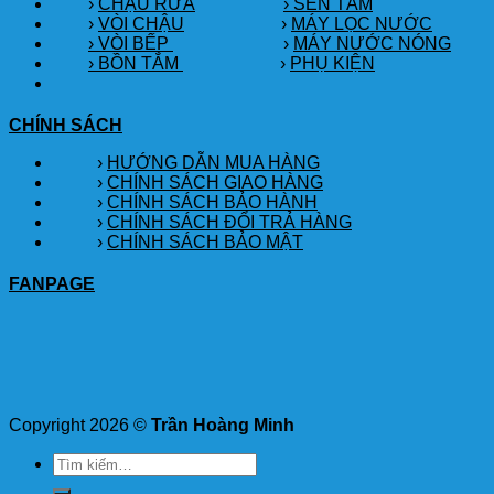
›
CHẬU RỬA
› SEN TẮM
›
VÒI CHẬU
›
MÁY LỌC NƯỚC
› VÒI BẾP
›
MÁY NƯỚC NÓNG
› BỒN TẮM
›
PHỤ KIỆN
CHÍNH SÁCH
›
HƯỚNG DẪN MUA HÀNG
›
CHÍNH SÁCH GIAO HÀNG
›
CHÍNH SÁCH BẢO HÀNH
›
CHÍNH SÁCH ĐỔI TRẢ HÀNG
›
CHÍNH SÁCH BẢO MẬT
FANPAGE
Copyright 2026 ©
Trần Hoàng Minh
Tìm
kiếm: