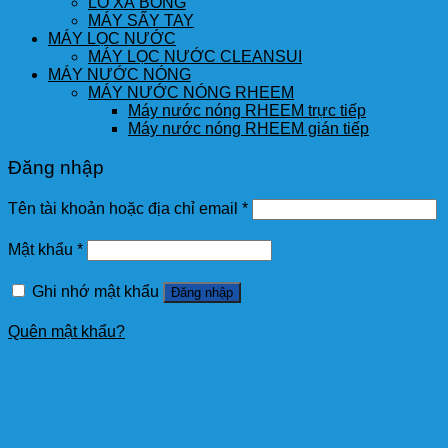
LÔ XÀ BÔNG
MÁY SẤY TAY
MÁY LỌC NƯỚC
MÁY LỌC NƯỚC CLEANSUI
MÁY NƯỚC NÓNG
MÁY NƯỚC NÓNG RHEEM
Máy nước nóng RHEEM trực tiếp
Máy nước nóng RHEEM gián tiếp
Đăng nhập
Tên tài khoản hoặc địa chỉ email
*
Mật khẩu
*
Ghi nhớ mật khẩu
Đăng nhập
Quên mật khẩu?