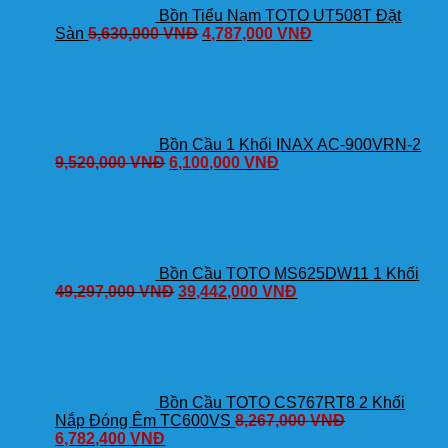
Bồn Tiểu Nam TOTO UT508T Đặt
Sàn
5,630,000
VNĐ
4,787,000
VNĐ
Bồn Cầu 1 Khối INAX AC-900VRN-2
9,520,000
VNĐ
6,100,000
VNĐ
Bồn Cầu TOTO MS625DW11 1 Khối
49,297,000
VNĐ
39,442,000
VNĐ
Bồn Cầu TOTO CS767RT8 2 Khối
Nắp Đóng Êm TC600VS
8,267,000
VNĐ
6,782,400
VNĐ