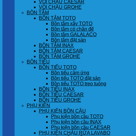
VÒI CHẬU CAESAR
VÒI CHẬU GROHE
BỒN TẮM
BỒN TẮM TOTO
Bồn tắm xây TOTO
Bồn tắm có chân đế
Bồn tắm GALALACO
Bồn tắm đặt sàn
BỒN TẮM INAX
BỒN TẮM CAESAR
BỒN TẮM GROHE
BỒN TIỂU
BỒN TIỂU TOTO
Bồn tiểu cảm ứng
Bồn tiểu TOTO đặt sàn
Bồn tiểu TOTO treo tuòng
BỒN TIỂU INAX
BỒN TIỂU CAESAR
BỒN TIỂU GROHE
PHỤ KIỆN
PHỤ KIỆN BỒN CẦU
Phụ kiện bồn cầu TOTO
Phụ kiện bồn cầu INAX
Phụ kiện bồn cầu CAESAR
PHỤ KIỆN CHẬU RỬA LAVABO