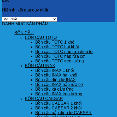
Lọc
Hiển thị kết quả duy nhất
DANH MỤC SẢN PHẨM
BỒN CẦU
BỒN CẦU TOTO
Bồn cầu TOTO 1 khối
Bồn cầu TOTO hai khối
Bồn cầu TOTO nắp rửa điện tử
Bồn cầu TOTO nắp rửa cơ
Bồn cầu TOTO treo tường
BỒN CẦU INAX
Bồn cầu INAX 1 khối
Bồn cầu INAX hai khối
Bồn cầu điện tử INAX
Bồn cầu INAX nắp rửa cơ
Bồn cầu xả cảm ứng
Bồn cầu INAX treo tường
BỒN CẦU CAESAR
Bồn cầu CAESAR 1 khối
Bồn cầu CAESAR 2 khối
Bồn cầu nắp điện tử CAESAR