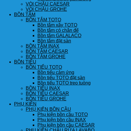
VÒI CHẬU CAESAR
VÒI CHẬU GROHE
BỒN TẮM
BỒN TẮM TOTO
Bồn tắm xây TOTO
Bồn tắm có chân đế
Bồn tắm GALALACO
Bồn tắm đặt sàn
BỒN TẮM INAX
BỒN TẮM CAESAR
BỒN TẮM GROHE
BỒN TIỂU
BỒN TIỂU TOTO
Bồn tiểu cảm ứng
Bồn tiểu TOTO đặt sàn
Bồn tiểu TOTO treo tuòng
BỒN TIỂU INAX
BỒN TIỂU CAESAR
BỒN TIỂU GROHE
PHỤ KIỆN
PHỤ KIỆN BỒN CẦU
Phụ kiện bồn cầu TOTO
Phụ kiện bồn cầu INAX
Phụ kiện bồn cầu CAESAR
PHỤ KIỆN CHẬU RỬA LAVABO