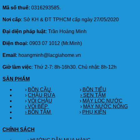
Mã số thuế:
0316293585.
Nơi cấp
: Sở KH & ĐT TPHCM cấp ngày 27/05/2020
Đại diện pháp luật:
Trần Hoàng Minh
Điện thoại:
0903 07 1012 (Mr.Minh)
Email:
hoangminh@lacgiahome.vn
Giờ làm việc
: Thứ 2-7: 8h-16h30. Chủ nhật: 8h-12h
SẢN PHẨM
›
BỒN CẦU
›
BỒN TIỂU
›
CHẬU RỬA
› SEN TẮM
›
VÒI CHẬU
›
MÁY LỌC NƯỚC
› VÒI BẾP
›
MÁY NƯỚC NÓNG
› BỒN TẮM
›
PHỤ KIỆN
CHÍNH SÁCH