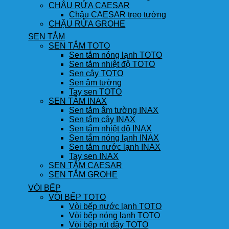
CHẬU RỬA CAESAR
Chậu CAESAR treo tường
CHẬU RỬA GROHE
SEN TẮM
SEN TẮM TOTO
Sen tắm nóng lạnh TOTO
Sen tắm nhiệt độ TOTO
Sen cây TOTO
Sen âm tường
Tay sen TOTO
SEN TẮM INAX
Sen tắm âm tường INAX
Sen tắm cây INAX
Sen tắm nhiệt độ INAX
Sen tắm nóng lạnh INAX
Sen tắm nước lạnh INAX
Tay sen INAX
SEN TẮM CAESAR
SEN TẮM GROHE
VÒI BẾP
VÒI BẾP TOTO
Vòi bếp nước lạnh TOTO
Vòi bếp nóng lạnh TOTO
Vòi bếp rút dây TOTO