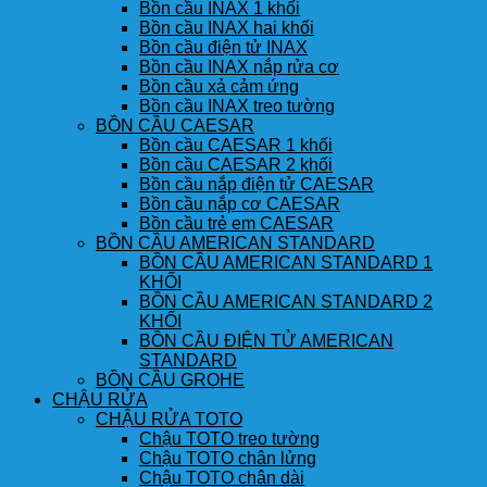
Bồn cầu INAX 1 khối
Bồn cầu INAX hai khối
Bồn cầu điện tử INAX
Bồn cầu INAX nắp rửa cơ
Bồn cầu xả cảm ứng
Bồn cầu INAX treo tường
BỒN CẦU CAESAR
Bồn cầu CAESAR 1 khối
Bồn cầu CAESAR 2 khối
Bồn cầu nắp điện tử CAESAR
Bồn cầu nắp cơ CAESAR
Bồn cầu trẻ em CAESAR
BỒN CẦU AMERICAN STANDARD
BỒN CẦU AMERICAN STANDARD 1
KHỐI
BỒN CẦU AMERICAN STANDARD 2
KHỐI
BỒN CẦU ĐIỆN TỬ AMERICAN
STANDARD
BỒN CẦU GROHE
CHẬU RỬA
CHẬU RỬA TOTO
Chậu TOTO treo tường
Chậu TOTO chân lửng
Chậu TOTO chân dài