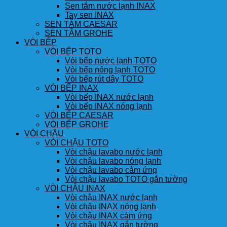
Sen tắm nước lạnh INAX
Tay sen INAX
SEN TẮM CAESAR
SEN TẮM GROHE
VÒI BẾP
VÒI BẾP TOTO
Vòi bếp nước lạnh TOTO
Vòi bếp nóng lạnh TOTO
Vòi bếp rút dây TOTO
VÒI BẾP INAX
Vòi bếp INAX nước lạnh
Vòi bếp INAX nóng lạnh
VÒI BẾP CAESAR
VÒI BẾP GROHE
VÒI CHẬU
VÒI CHẬU TOTO
Vòi chậu lavabo nước lạnh
Vòi chậu lavabo nóng lạnh
Vòi chậu lavabo cảm ứng
Vòi chậu lavabo TOTO gắn tường
VÒI CHẬU INAX
Vòi chậu INAX nước lạnh
Vòi chậu INAX nóng lạnh
Vòi chậu INAX cảm ứng
Vòi chậu INAX gắn tường