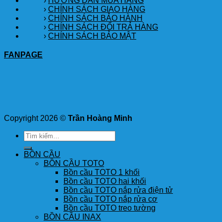
›
HƯỚNG DẪN MUA HÀNG
›
CHÍNH SÁCH GIAO HÀNG
›
CHÍNH SÁCH BẢO HÀNH
›
CHÍNH SÁCH ĐỔI TRẢ HÀNG
›
CHÍNH SÁCH BẢO MẬT
FANPAGE
Copyright 2026 ©
Trần Hoàng Minh
Tìm
kiếm:
BỒN CẦU
BỒN CẦU TOTO
Bồn cầu TOTO 1 khối
Bồn cầu TOTO hai khối
Bồn cầu TOTO nắp rửa điện tử
Bồn cầu TOTO nắp rửa cơ
Bồn cầu TOTO treo tường
BỒN CẦU INAX