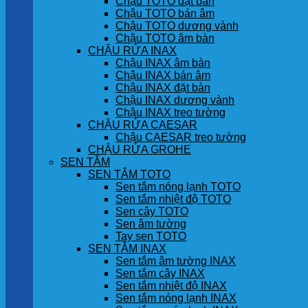
Chậu TOTO đặt bàn
Chậu TOTO bán âm
Chậu TOTO dương vành
Chậu TOTO âm bàn
CHẬU RỬA INAX
Chậu INAX âm bàn
Chậu INAX bán âm
Chậu INAX đặt bàn
Chậu INAX dương vành
Chậu INAX treo tường
CHẬU RỬA CAESAR
Chậu CAESAR treo tường
CHẬU RỬA GROHE
SEN TẮM
SEN TẮM TOTO
Sen tắm nóng lạnh TOTO
Sen tắm nhiệt độ TOTO
Sen cây TOTO
Sen âm tường
Tay sen TOTO
SEN TẮM INAX
Sen tắm âm tường INAX
Sen tắm cây INAX
Sen tắm nhiệt độ INAX
Sen tắm nóng lạnh INAX