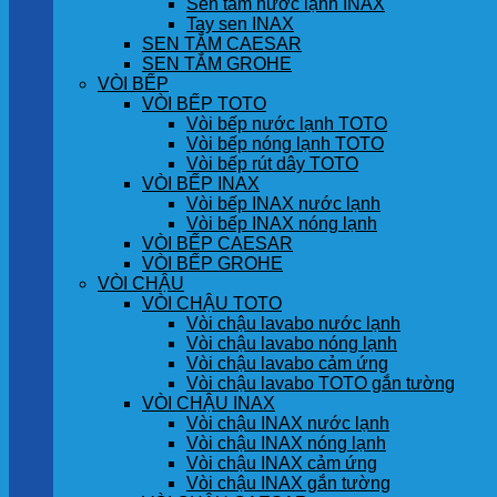
Sen tắm nước lạnh INAX
Tay sen INAX
SEN TẮM CAESAR
SEN TẮM GROHE
VÒI BẾP
VÒI BẾP TOTO
Vòi bếp nước lạnh TOTO
Vòi bếp nóng lạnh TOTO
Vòi bếp rút dây TOTO
VÒI BẾP INAX
Vòi bếp INAX nước lạnh
Vòi bếp INAX nóng lạnh
VÒI BẾP CAESAR
VÒI BẾP GROHE
VÒI CHẬU
VÒI CHẬU TOTO
Vòi chậu lavabo nước lạnh
Vòi chậu lavabo nóng lạnh
Vòi chậu lavabo cảm ứng
Vòi chậu lavabo TOTO gắn tường
VÒI CHẬU INAX
Vòi chậu INAX nước lạnh
Vòi chậu INAX nóng lạnh
Vòi chậu INAX cảm ứng
Vòi chậu INAX gắn tường