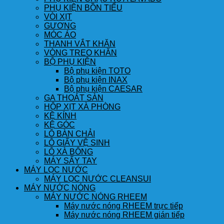
PHỤ KIỆN BỒN TIỂU
VÒI XỊT
GƯƠNG
MÓC ÁO
THANH VẮT KHĂN
VÒNG TREO KHĂN
BỘ PHỤ KIỆN
Bộ phụ kiện TOTO
Bộ phụ kiện INAX
Bộ phụ kiện CAESAR
GA THOÁT SÀN
HỘP XỊT XÀ PHÒNG
KỆ KÍNH
KỆ GÓC
LÔ BÀN CHẢI
LÔ GIẤY VỆ SINH
LÔ XÀ BÔNG
MÁY SẤY TAY
MÁY LỌC NƯỚC
MÁY LỌC NƯỚC CLEANSUI
MÁY NƯỚC NÓNG
MÁY NƯỚC NÓNG RHEEM
Máy nước nóng RHEEM trực tiếp
Máy nước nóng RHEEM gián tiếp