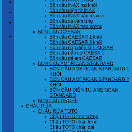
LIÊN HỆ
Bồn cầu INAX hai khối
Bồn cầu điện tử INAX
TIN TỨC
Bồn cầu INAX nắp rửa cơ
Bồn cầu xả cảm ứng
GÓC KHÁCH HÀNG
Bồn cầu INAX treo tường
BỒN CẦU CAESAR
Giỏ hàng
Bồn cầu CAESAR 1 khối
Bồn cầu CAESAR 2 khối
Bồn cầu nắp điện tử CAESAR
Chưa có sản phẩm trong giỏ hàng.
Bồn cầu nắp cơ CAESAR
Bồn cầu trẻ em CAESAR
BỒN CẦU AMERICAN STANDARD
BỒN CẦU AMERICAN STANDARD 1
KHỐI
BỒN CẦU AMERICAN STANDARD 2
KHỐI
BỒN CẦU ĐIỆN TỬ AMERICAN
STANDARD
BỒN CẦU GROHE
CHẬU RỬA
CHẬU RỬA TOTO
Chậu TOTO treo tường
Chậu TOTO chân lửng
Chậu TOTO chân dài