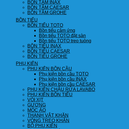
BỒN TẮM INAX
BỒN TẮM CAESAR
BỒN TẮM GROHE
BỒN TIỂU
BỒN TIỂU TOTO
Bồn tiểu cảm ứng
Bồn tiểu TOTO đặt sàn
Bồn tiểu TOTO treo tuòng
BỒN TIỂU INAX
BỒN TIỂU CAESAR
BỒN TIỂU GROHE
PHỤ KIỆN
PHỤ KIỆN BỒN CẦU
Phụ kiện bồn cầu TOTO
Phụ kiện bồn cầu INAX
Phụ kiện bồn cầu CAESAR
PHỤ KIỆN CHẬU RỬA LAVABO
PHỤ KIỆN BỒN TIỂU
VÒI XỊT
GƯƠNG
MÓC ÁO
THANH VẮT KHĂN
VÒNG TREO KHĂN
BỘ PHỤ KIỆN