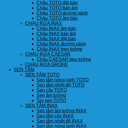
Chậu TOTO đặt bàn
Chậu TOTO bán âm
Chậu TOTO dương vành
Chậu TOTO âm bàn
CHẬU RỬA INAX
Chậu INAX âm bàn
Chậu INAX bán âm
Chậu INAX đặt bàn
Chậu INAX dương vành
Chậu INAX treo tường
CHẬU RỬA CAESAR
Chậu CAESAR treo tường
CHẬU RỬA GROHE
SEN TẮM
SEN TẮM TOTO
Sen tắm nóng lạnh TOTO
Sen tắm nhiệt độ TOTO
Sen cây TOTO
Sen âm tường
Tay sen TOTO
SEN TẮM INAX
Sen tắm âm tường INAX
Sen tắm cây INAX
Sen tắm nhiệt độ INAX
Sen tắm nóng lạnh INAX