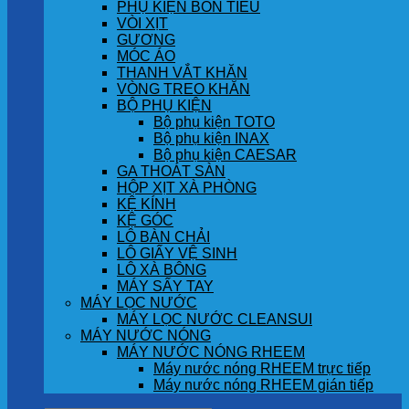
PHỤ KIỆN BỒN TIỂU
VÒI XỊT
GƯƠNG
MÓC ÁO
THANH VẮT KHĂN
VÒNG TREO KHĂN
BỘ PHỤ KIỆN
Bộ phụ kiện TOTO
Bộ phụ kiện INAX
Bộ phụ kiện CAESAR
GA THOÁT SÀN
HỘP XỊT XÀ PHÒNG
KỆ KÍNH
KỆ GÓC
LÔ BÀN CHẢI
LÔ GIẤY VỆ SINH
LÔ XÀ BÔNG
MÁY SẤY TAY
MÁY LỌC NƯỚC
MÁY LỌC NƯỚC CLEANSUI
MÁY NƯỚC NÓNG
MÁY NƯỚC NÓNG RHEEM
Máy nước nóng RHEEM trực tiếp
Máy nước nóng RHEEM gián tiếp