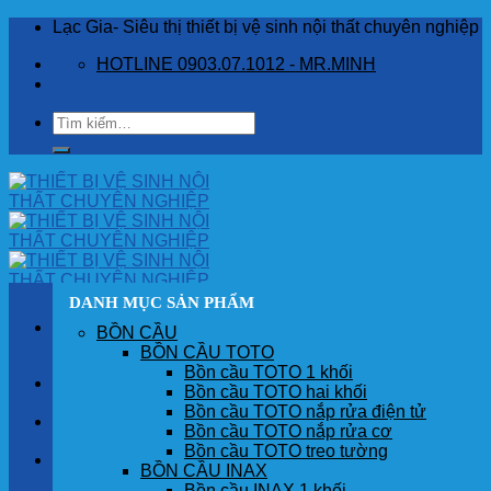
Skip
Lạc Gia- Siêu thị thiết bị vệ sinh nội thất chuyên nghiệp
to
HOTLINE 0903.07.1012 - MR.MINH
content
Tìm
kiếm:
DANH MỤC SẢN PHẨM
BỒN CẦU
BỒN CẦU TOTO
Bồn cầu TOTO 1 khối
TRANG CHỦ
Bồn cầu TOTO hai khối
Bồn cầu TOTO nắp rửa điện tử
GIỚI THIỆU
Bồn cầu TOTO nắp rửa cơ
Bồn cầu TOTO treo tường
SẢN PHẨM
BỒN CẦU INAX
Bồn cầu INAX 1 khối