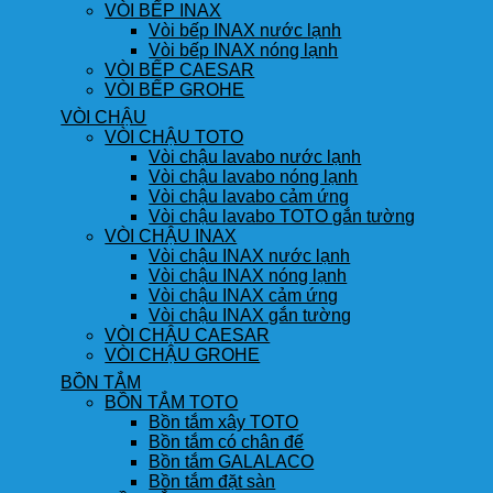
VÒI BẾP INAX
Vòi bếp INAX nước lạnh
Vòi bếp INAX nóng lạnh
VÒI BẾP CAESAR
VÒI BẾP GROHE
VÒI CHẬU
VÒI CHẬU TOTO
Vòi chậu lavabo nước lạnh
Vòi chậu lavabo nóng lạnh
Vòi chậu lavabo cảm ứng
Vòi chậu lavabo TOTO gắn tường
VÒI CHẬU INAX
Vòi chậu INAX nước lạnh
Vòi chậu INAX nóng lạnh
Vòi chậu INAX cảm ứng
Vòi chậu INAX gắn tường
VÒI CHẬU CAESAR
VÒI CHẬU GROHE
BỒN TẮM
BỒN TẮM TOTO
Bồn tắm xây TOTO
Bồn tắm có chân đế
Bồn tắm GALALACO
Bồn tắm đặt sàn