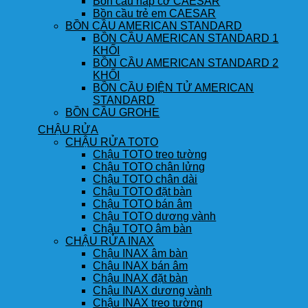
Bồn cầu nắp cơ CAESAR
Bồn cầu trẻ em CAESAR
BỒN CẦU AMERICAN STANDARD
BỒN CẦU AMERICAN STANDARD 1
KHỐI
BỒN CẦU AMERICAN STANDARD 2
KHỐI
BỒN CẦU ĐIỆN TỬ AMERICAN
STANDARD
BỒN CẦU GROHE
CHẬU RỬA
CHẬU RỬA TOTO
Chậu TOTO treo tường
Chậu TOTO chân lửng
Chậu TOTO chân dài
Chậu TOTO đặt bàn
Chậu TOTO bán âm
Chậu TOTO dương vành
Chậu TOTO âm bàn
CHẬU RỬA INAX
Chậu INAX âm bàn
Chậu INAX bán âm
Chậu INAX đặt bàn
Chậu INAX dương vành
Chậu INAX treo tường