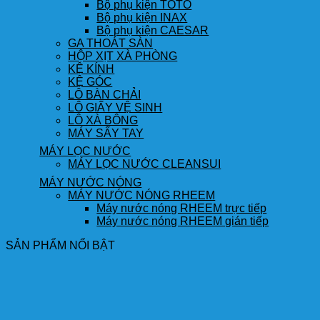
Bộ phụ kiện TOTO
Bộ phụ kiện INAX
Bộ phụ kiện CAESAR
GA THOÁT SÀN
HỘP XỊT XÀ PHÒNG
KỆ KÍNH
KỆ GÓC
LÔ BÀN CHẢI
LÔ GIẤY VỆ SINH
LÔ XÀ BÔNG
MÁY SẤY TAY
MÁY LỌC NƯỚC
MÁY LỌC NƯỚC CLEANSUI
MÁY NƯỚC NÓNG
MÁY NƯỚC NÓNG RHEEM
Máy nước nóng RHEEM trực tiếp
Máy nước nóng RHEEM gián tiếp
SẢN PHẨM NỔI BẬT