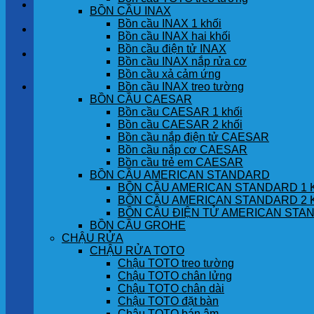
LIÊN HỆ
BỒN CẦU INAX
Bồn cầu INAX 1 khối
TIN TỨC
Bồn cầu INAX hai khối
Bồn cầu điện tử INAX
GÓC KHÁCH HÀNG
Bồn cầu INAX nắp rửa cơ
Bồn cầu xả cảm ứng
Bồn cầu INAX treo tường
Giỏ hàng
BỒN CẦU CAESAR
Bồn cầu CAESAR 1 khối
Chưa có sản phẩm trong giỏ hàng.
Bồn cầu CAESAR 2 khối
Bồn cầu nắp điện tử CAESAR
Bồn cầu nắp cơ CAESAR
Bồn cầu trẻ em CAESAR
BỒN CẦU AMERICAN STANDARD
BỒN CẦU AMERICAN STANDARD 1 
BỒN CẦU AMERICAN STANDARD 2 
BỒN CẦU ĐIỆN TỬ AMERICAN STA
BỒN CẦU GROHE
CHẬU RỬA
CHẬU RỬA TOTO
Chậu TOTO treo tường
Chậu TOTO chân lửng
Chậu TOTO chân dài
Chậu TOTO đặt bàn
Chậu TOTO bán âm