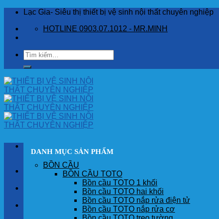
Skip
Lạc Gia- Siêu thị thiết bị vệ sinh nội thất chuyên nghiệp
to
HOTLINE 0903.07.1012 - MR.MINH
content
Tìm
kiếm:
DANH MỤC SẢN PHẨM
BỒN CẦU
TRANG CHỦ
BỒN CẦU TOTO
Bồn cầu TOTO 1 khối
GIỚI THIỆU
Bồn cầu TOTO hai khối
Bồn cầu TOTO nắp rửa điện tử
SẢN PHẨM
Bồn cầu TOTO nắp rửa cơ
Bồn cầu TOTO treo tường