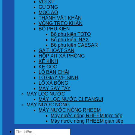
VÒI XỊT
GƯƠNG
MÓC ÁO
THANH VẮT KHĂN
VÒNG TREO KHĂN
BỘ PHỤ KIỆN
Bộ phụ kiện TOTO
Bộ phụ kiện INAX
Bộ phụ kiện CAESAR
GA THOÁT SÀN
HỘP XỊT XÀ PHÒNG
KỆ KÍNH
KỆ GÓC
LÔ BÀN CHẢI
LÔ GIẤY VỆ SINH
LÔ XÀ BÔNG
MÁY SẤY TAY
MÁY LỌC NƯỚC
MÁY LỌC NƯỚC CLEANSUI
MÁY NƯỚC NÓNG
MÁY NƯỚC NÓNG RHEEM
Máy nước nóng RHEEM trực tiếp
Máy nước nóng RHEEM gián tiếp
Tìm