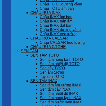
Chậu TOTO dương vành
Chậu TOTO âm bàn
CHẬU RỬA INAX
Chậu INAX âm bàn
Chậu INAX bán âm
Chậu INAX đặt bàn
Chậu INAX dương vành
Chậu INAX treo tường
CHẬU RỬA CAESAR
Chậu CAESAR treo tường
CHẬU RỬA GROHE
SEN TẮM
SEN TẮM TOTO
Sen tắm nóng lạnh TOTO
Sen tắm nhiệt độ TOTO
Sen cây TOTO
Sen âm tường
Tay sen TOTO
SEN TẮM INAX
Sen tắm âm tường INAX
Sen tắm cây INAX
Sen tắm nhiệt độ INAX
Sen tắm nóng lạnh INAX
Sen tắm nước lạnh INAX