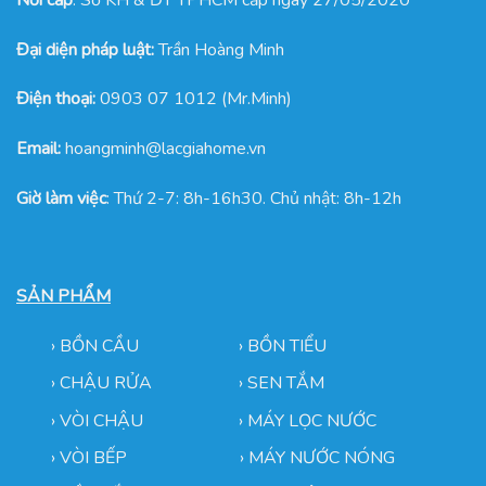
Đại diện pháp luật:
Trần Hoàng Minh
Điện thoại:
0903 07 1012 (Mr.Minh)
Email:
hoangminh@lacgiahome.vn
Giờ làm việc
: Thứ 2-7: 8h-16h30. Chủ nhật: 8h-12h
SẢN PHẨM
›
BỒN CẦU
›
BỒN TIỂU
›
CHẬU RỬA
› SEN TẮM
›
VÒI CHẬU
›
MÁY LỌC NƯỚC
› VÒI BẾP
›
MÁY NƯỚC NÓNG