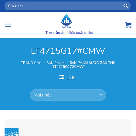
Skip
Tìm
kiếm:
to
content
LT4715G17#CMW
TRANG CHỦ
/
SẢN PHẨM
/
SẢN PHẨM ĐƯỢC GẮN THẺ
“LT4715G17#CMW”
LỌC
-18%