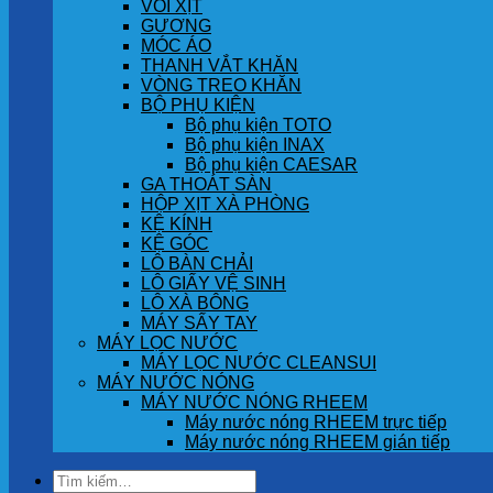
VÒI XỊT
GƯƠNG
MÓC ÁO
THANH VẮT KHĂN
VÒNG TREO KHĂN
BỘ PHỤ KIỆN
Bộ phụ kiện TOTO
Bộ phụ kiện INAX
Bộ phụ kiện CAESAR
GA THOÁT SÀN
HỘP XỊT XÀ PHÒNG
KỆ KÍNH
KỆ GÓC
LÔ BÀN CHẢI
LÔ GIẤY VỆ SINH
LÔ XÀ BÔNG
MÁY SẤY TAY
MÁY LỌC NƯỚC
MÁY LỌC NƯỚC CLEANSUI
MÁY NƯỚC NÓNG
MÁY NƯỚC NÓNG RHEEM
Máy nước nóng RHEEM trực tiếp
Máy nước nóng RHEEM gián tiếp
Tìm