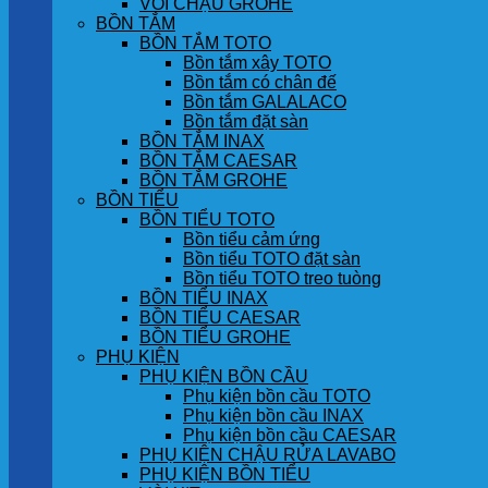
VÒI CHẬU GROHE
BỒN TẮM
BỒN TẮM TOTO
Bồn tắm xây TOTO
Bồn tắm có chân đế
Bồn tắm GALALACO
Bồn tắm đặt sàn
BỒN TẮM INAX
BỒN TẮM CAESAR
BỒN TẮM GROHE
BỒN TIỂU
BỒN TIỂU TOTO
Bồn tiểu cảm ứng
Bồn tiểu TOTO đặt sàn
Bồn tiểu TOTO treo tuòng
BỒN TIỂU INAX
BỒN TIỂU CAESAR
BỒN TIỂU GROHE
PHỤ KIỆN
PHỤ KIỆN BỒN CẦU
Phụ kiện bồn cầu TOTO
Phụ kiện bồn cầu INAX
Phụ kiện bồn cầu CAESAR
PHỤ KIỆN CHẬU RỬA LAVABO
PHỤ KIỆN BỒN TIỂU