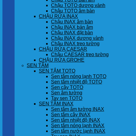
Chậu TOTO dương vành
Chậu TOTO âm bàn
CHẬU RỬA INAX
Chậu INAX âm bàn
Chậu INAX bán âm
Chậu INAX đặt bàn
Chậu INAX dương vành
Chậu INAX treo tường
CHẬU RỬA CAESAR
Chậu CAESAR treo tường
CHẬU RỬA GROHE
SEN TẮM
SEN TẮM TOTO
Sen tắm nóng lạnh TOTO
Sen tắm nhiệt độ TOTO
Sen cây TOTO
Sen âm tường
Tay sen TOTO
SEN TẮM INAX
Sen tắm âm tường INAX
Sen tắm cây INAX
Sen tắm nhiệt độ INAX
Sen tắm nóng lạnh INAX
Sen tắm nước lạnh INAX