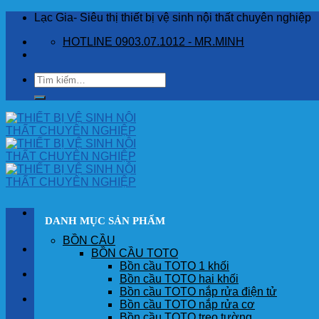
Skip
Lạc Gia- Siêu thị thiết bị vệ sinh nội thất chuyên nghiệp
to
HOTLINE 0903.07.1012 - MR.MINH
content
Tìm
kiếm:
DANH MỤC SẢN PHẨM
BỒN CẦU
TRANG CHỦ
BỒN CẦU TOTO
Bồn cầu TOTO 1 khối
GIỚI THIỆU
Bồn cầu TOTO hai khối
Bồn cầu TOTO nắp rửa điện tử
SẢN PHẨM
Bồn cầu TOTO nắp rửa cơ
Bồn cầu TOTO treo tường