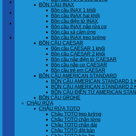
LIÊN HỆ
BỒN CẦU INAX
Bồn cầu INAX 1 khối
TIN TỨC
Bồn cầu INAX hai khối
Bồn cầu điện tử INAX
GÓC KHÁCH HÀNG
Bồn cầu INAX nắp rửa cơ
Bồn cầu xả cảm ứng
Bồn cầu INAX treo tường
Giỏ hàng
BỒN CẦU CAESAR
Bồn cầu CAESAR 1 khối
Chưa có sản phẩm trong giỏ hàng.
Bồn cầu CAESAR 2 khối
Bồn cầu nắp điện tử CAESAR
Bồn cầu nắp cơ CAESAR
Bồn cầu trẻ em CAESAR
BỒN CẦU AMERICAN STANDARD
BỒN CẦU AMERICAN STANDARD 1 
BỒN CẦU AMERICAN STANDARD 2 
BỒN CẦU ĐIỆN TỬ AMERICAN STA
BỒN CẦU GROHE
CHẬU RỬA
CHẬU RỬA TOTO
Chậu TOTO treo tường
Chậu TOTO chân lửng
Chậu TOTO chân dài
Chậu TOTO đặt bàn
Chậu TOTO bán âm