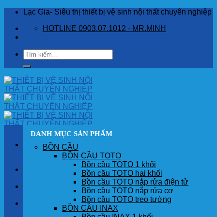
Skip
Lạc Gia- Siêu thị thiết bị vệ sinh nội thất chuyên nghiệp
to
HOTLINE 0903.07.1012 - MR.MINH
content
Tìm
kiếm:
DANH MỤC SẢN PHẨM
BỒN CẦU
BỒN CẦU TOTO
Bồn cầu TOTO 1 khối
TRANG CHỦ
Bồn cầu TOTO hai khối
Bồn cầu TOTO nắp rửa điện tử
GIỚI THIỆU
Bồn cầu TOTO nắp rửa cơ
Bồn cầu TOTO treo tường
SẢN PHẨM
BỒN CẦU INAX
Bồn cầu INAX 1 khối