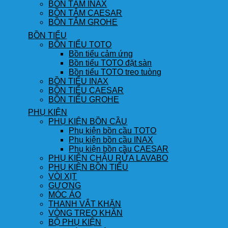
BỒN TẮM INAX
BỒN TẮM CAESAR
BỒN TẮM GROHE
BỒN TIỂU
BỒN TIỂU TOTO
Bồn tiểu cảm ứng
Bồn tiểu TOTO đặt sàn
Bồn tiểu TOTO treo tuòng
BỒN TIỂU INAX
BỒN TIỂU CAESAR
BỒN TIỂU GROHE
PHỤ KIỆN
PHỤ KIỆN BỒN CẦU
Phụ kiện bồn cầu TOTO
Phụ kiện bồn cầu INAX
Phụ kiện bồn cầu CAESAR
PHỤ KIỆN CHẬU RỬA LAVABO
PHỤ KIỆN BỒN TIỂU
VÒI XỊT
GƯƠNG
MÓC ÁO
THANH VẮT KHĂN
VÒNG TREO KHĂN
BỘ PHỤ KIỆN