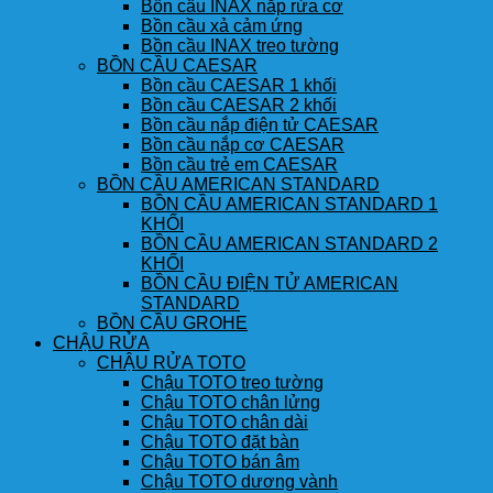
Bồn cầu INAX nắp rửa cơ
Bồn cầu xả cảm ứng
Bồn cầu INAX treo tường
BỒN CẦU CAESAR
Bồn cầu CAESAR 1 khối
Bồn cầu CAESAR 2 khối
Bồn cầu nắp điện tử CAESAR
Bồn cầu nắp cơ CAESAR
Bồn cầu trẻ em CAESAR
BỒN CẦU AMERICAN STANDARD
BỒN CẦU AMERICAN STANDARD 1
KHỐI
BỒN CẦU AMERICAN STANDARD 2
KHỐI
BỒN CẦU ĐIỆN TỬ AMERICAN
STANDARD
BỒN CẦU GROHE
CHẬU RỬA
CHẬU RỬA TOTO
Chậu TOTO treo tường
Chậu TOTO chân lửng
Chậu TOTO chân dài
Chậu TOTO đặt bàn
Chậu TOTO bán âm
Chậu TOTO dương vành