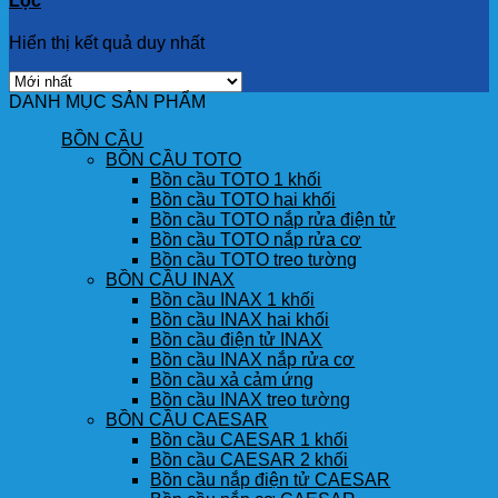
Lọc
Hiển thị kết quả duy nhất
DANH MỤC SẢN PHẨM
BỒN CẦU
BỒN CẦU TOTO
Bồn cầu TOTO 1 khối
Bồn cầu TOTO hai khối
Bồn cầu TOTO nắp rửa điện tử
Bồn cầu TOTO nắp rửa cơ
Bồn cầu TOTO treo tường
BỒN CẦU INAX
Bồn cầu INAX 1 khối
Bồn cầu INAX hai khối
Bồn cầu điện tử INAX
Bồn cầu INAX nắp rửa cơ
Bồn cầu xả cảm ứng
Bồn cầu INAX treo tường
BỒN CẦU CAESAR
Bồn cầu CAESAR 1 khối
Bồn cầu CAESAR 2 khối
Bồn cầu nắp điện tử CAESAR