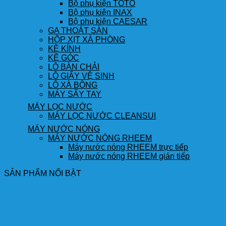
Bộ phụ kiện TOTO
Bộ phụ kiện INAX
Bộ phụ kiện CAESAR
GA THOÁT SÀN
HỘP XỊT XÀ PHÒNG
KỆ KÍNH
KỆ GÓC
LÔ BÀN CHẢI
LÔ GIẤY VỆ SINH
LÔ XÀ BÔNG
MÁY SẤY TAY
MÁY LỌC NƯỚC
MÁY LỌC NƯỚC CLEANSUI
MÁY NƯỚC NÓNG
MÁY NƯỚC NÓNG RHEEM
Máy nước nóng RHEEM trực tiếp
Máy nước nóng RHEEM gián tiếp
SẢN PHẨM NỔI BẬT