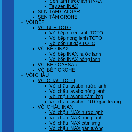
Sen tắm nước lạnh INAX
Tay sen INAX
SEN TẮM CAESAR
SEN TẮM GROHE
VÒI BẾP
VÒI BẾP TOTO
Vòi bếp nước lạnh TOTO
Vòi bếp nóng lạnh TOTO
Vòi bếp rút dây TOTO
VÒI BẾP INAX
Vòi bếp INAX nước lạnh
Vòi bếp INAX nóng lạnh
VÒI BẾP CAESAR
VÒI BẾP GROHE
VÒI CHẬU
VÒI CHẬU TOTO
Vòi chậu lavabo nước lạnh
Vòi chậu lavabo nóng lạnh
Vòi chậu lavabo cảm ứng
Vòi chậu lavabo TOTO gắn tường
VÒI CHẬU INAX
Vòi chậu INAX nước lạnh
Vòi chậu INAX nóng lạnh
Vòi chậu INAX cảm ứng
Vòi chậu INAX gắn tường