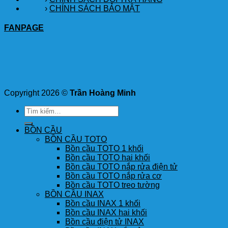
›
CHÍNH SÁCH BẢO MẬT
FANPAGE
Copyright 2026 ©
Trần Hoàng Minh
Tìm
kiếm:
BỒN CẦU
BỒN CẦU TOTO
Bồn cầu TOTO 1 khối
Bồn cầu TOTO hai khối
Bồn cầu TOTO nắp rửa điện tử
Bồn cầu TOTO nắp rửa cơ
Bồn cầu TOTO treo tường
BỒN CẦU INAX
Bồn cầu INAX 1 khối
Bồn cầu INAX hai khối
Bồn cầu điện tử INAX