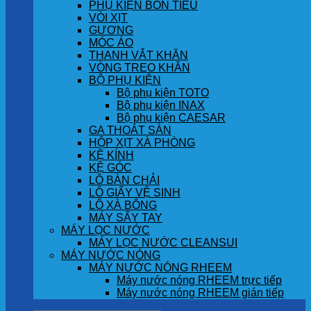
PHỤ KIỆN BỒN TIỂU
VÒI XỊT
GƯƠNG
MÓC ÁO
THANH VẮT KHĂN
VÒNG TREO KHĂN
BỘ PHỤ KIỆN
Bộ phụ kiện TOTO
Bộ phụ kiện INAX
Bộ phụ kiện CAESAR
GA THOÁT SÀN
HỘP XỊT XÀ PHÒNG
KỆ KÍNH
KỆ GÓC
LÔ BÀN CHẢI
LÔ GIẤY VỆ SINH
LÔ XÀ BÔNG
MÁY SẤY TAY
MÁY LỌC NƯỚC
MÁY LỌC NƯỚC CLEANSUI
MÁY NƯỚC NÓNG
MÁY NƯỚC NÓNG RHEEM
Máy nước nóng RHEEM trực tiếp
Máy nước nóng RHEEM gián tiếp