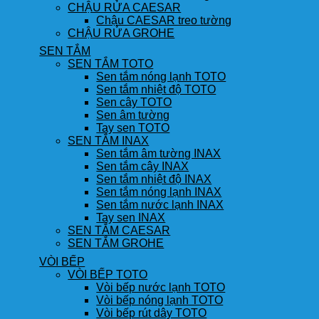
CHẬU RỬA CAESAR
Chậu CAESAR treo tường
CHẬU RỬA GROHE
SEN TẮM
SEN TẮM TOTO
Sen tắm nóng lạnh TOTO
Sen tắm nhiệt độ TOTO
Sen cây TOTO
Sen âm tường
Tay sen TOTO
SEN TẮM INAX
Sen tắm âm tường INAX
Sen tắm cây INAX
Sen tắm nhiệt độ INAX
Sen tắm nóng lạnh INAX
Sen tắm nước lạnh INAX
Tay sen INAX
SEN TẮM CAESAR
SEN TẮM GROHE
VÒI BẾP
VÒI BẾP TOTO
Vòi bếp nước lạnh TOTO
Vòi bếp nóng lạnh TOTO
Vòi bếp rút dây TOTO