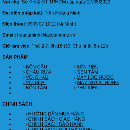
Nơi cấp
: Sở KH & ĐT TPHCM cấp ngày 27/05/2020
Đại diện pháp luật:
Trần Hoàng Minh
Điện thoại:
0903 07 1012 (Mr.Minh)
Email:
hoangminh@lacgiahome.vn
Giờ làm việc
: Thứ 2-7: 8h-16h30. Chủ nhật: 8h-12h
SẢN PHẨM
›
BỒN CẦU
›
BỒN TIỂU
›
CHẬU RỬA
› SEN TẮM
›
VÒI CHẬU
›
MÁY LỌC NƯỚC
› VÒI BẾP
›
MÁY NƯỚC NÓNG
› BỒN TẮM
›
PHỤ KIỆN
CHÍNH SÁCH
›
HƯỚNG DẪN MUA HÀNG
›
CHÍNH SÁCH GIAO HÀNG
›
CHÍNH SÁCH BẢO HÀNH
›
CHÍNH SÁCH ĐỔI TRẢ HÀNG