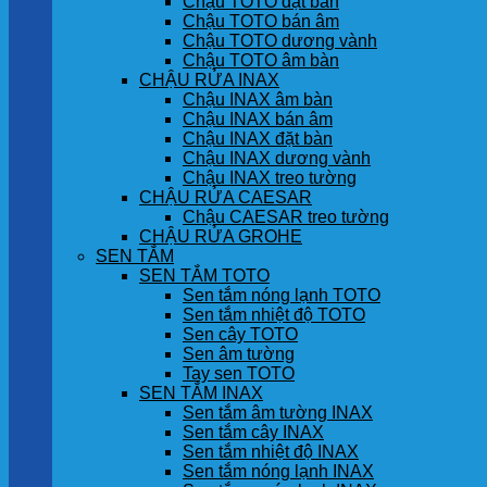
Chậu TOTO đặt bàn
Chậu TOTO bán âm
Chậu TOTO dương vành
Chậu TOTO âm bàn
CHẬU RỬA INAX
Chậu INAX âm bàn
Chậu INAX bán âm
Chậu INAX đặt bàn
Chậu INAX dương vành
Chậu INAX treo tường
CHẬU RỬA CAESAR
Chậu CAESAR treo tường
CHẬU RỬA GROHE
SEN TẮM
SEN TẮM TOTO
Sen tắm nóng lạnh TOTO
Sen tắm nhiệt độ TOTO
Sen cây TOTO
Sen âm tường
Tay sen TOTO
SEN TẮM INAX
Sen tắm âm tường INAX
Sen tắm cây INAX
Sen tắm nhiệt độ INAX
Sen tắm nóng lạnh INAX