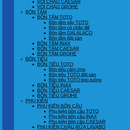
VÒI CHẬU CAESAR
VÒI CHẬU GROHE
BỒN TẮM
BỒN TẮM TOTO
Bồn tắm xây TOTO
Bồn tắm có chân đế
Bồn tắm GALALACO
Bồn tắm đặt sàn
BỒN TẮM INAX
BỒN TẮM CAESAR
BỒN TẮM GROHE
BỒN TIỂU
BỒN TIỂU TOTO
Bồn tiểu cảm ứng
Bồn tiểu TOTO đặt sàn
Bồn tiểu TOTO treo tuòng
BỒN TIỂU INAX
BỒN TIỂU CAESAR
BỒN TIỂU GROHE
PHỤ KIỆN
PHỤ KIỆN BỒN CẦU
Phụ kiện bồn cầu TOTO
Phụ kiện bồn cầu INAX
Phụ kiện bồn cầu CAESAR
PHỤ KIỆN CHẬU RỬA LAVABO