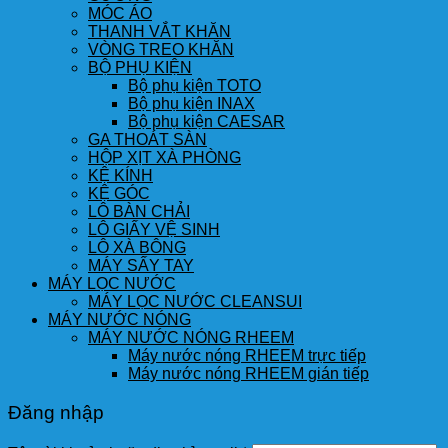
MÓC ÁO
THANH VẮT KHĂN
VÒNG TREO KHĂN
BỘ PHỤ KIỆN
Bộ phụ kiện TOTO
Bộ phụ kiện INAX
Bộ phụ kiện CAESAR
GA THOÁT SÀN
HỘP XỊT XÀ PHÒNG
KỆ KÍNH
KỆ GÓC
LÔ BÀN CHẢI
LÔ GIẤY VỆ SINH
LÔ XÀ BÔNG
MÁY SẤY TAY
MÁY LỌC NƯỚC
MÁY LỌC NƯỚC CLEANSUI
MÁY NƯỚC NÓNG
MÁY NƯỚC NÓNG RHEEM
Máy nước nóng RHEEM trực tiếp
Máy nước nóng RHEEM gián tiếp
Đăng nhập