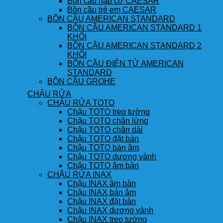
Bồn cầu nắp cơ CAESAR
Bồn cầu trẻ em CAESAR
BỒN CẦU AMERICAN STANDARD
BỒN CẦU AMERICAN STANDARD 1
KHỐI
BỒN CẦU AMERICAN STANDARD 2
KHỐI
BỒN CẦU ĐIỆN TỬ AMERICAN
STANDARD
BỒN CẦU GROHE
CHẬU RỬA
CHẬU RỬA TOTO
Chậu TOTO treo tường
Chậu TOTO chân lửng
Chậu TOTO chân dài
Chậu TOTO đặt bàn
Chậu TOTO bán âm
Chậu TOTO dương vành
Chậu TOTO âm bàn
CHẬU RỬA INAX
Chậu INAX âm bàn
Chậu INAX bán âm
Chậu INAX đặt bàn
Chậu INAX dương vành
Chậu INAX treo tường