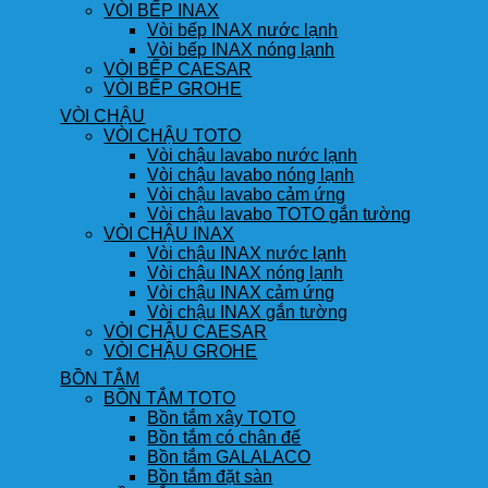
VÒI BẾP INAX
Vòi bếp INAX nước lạnh
Vòi bếp INAX nóng lạnh
VÒI BẾP CAESAR
VÒI BẾP GROHE
VÒI CHẬU
VÒI CHẬU TOTO
Vòi chậu lavabo nước lạnh
Vòi chậu lavabo nóng lạnh
Vòi chậu lavabo cảm ứng
Vòi chậu lavabo TOTO gắn tường
VÒI CHẬU INAX
Vòi chậu INAX nước lạnh
Vòi chậu INAX nóng lạnh
Vòi chậu INAX cảm ứng
Vòi chậu INAX gắn tường
VÒI CHẬU CAESAR
VÒI CHẬU GROHE
BỒN TẮM
BỒN TẮM TOTO
Bồn tắm xây TOTO
Bồn tắm có chân đế
Bồn tắm GALALACO
Bồn tắm đặt sàn