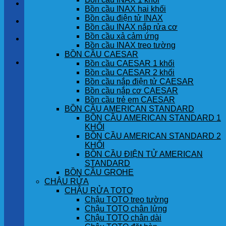
LIÊN HỆ
Bồn cầu INAX hai khối
Bồn cầu điện tử INAX
TIN TỨC
Bồn cầu INAX nắp rửa cơ
Bồn cầu xả cảm ứng
GÓC KHÁCH HÀNG
Bồn cầu INAX treo tường
BỒN CẦU CAESAR
Giỏ hàng
Bồn cầu CAESAR 1 khối
Bồn cầu CAESAR 2 khối
Bồn cầu nắp điện tử CAESAR
Chưa có sản phẩm trong giỏ hàng.
Bồn cầu nắp cơ CAESAR
Bồn cầu trẻ em CAESAR
BỒN CẦU AMERICAN STANDARD
BỒN CẦU AMERICAN STANDARD 1
KHỐI
BỒN CẦU AMERICAN STANDARD 2
KHỐI
BỒN CẦU ĐIỆN TỬ AMERICAN
STANDARD
BỒN CẦU GROHE
CHẬU RỬA
CHẬU RỬA TOTO
Chậu TOTO treo tường
Chậu TOTO chân lửng
Chậu TOTO chân dài