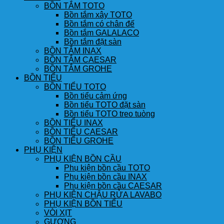
BỒN TẮM TOTO
Bồn tắm xây TOTO
Bồn tắm có chân đế
Bồn tắm GALALACO
Bồn tắm đặt sàn
BỒN TẮM INAX
BỒN TẮM CAESAR
BỒN TẮM GROHE
BỒN TIỂU
BỒN TIỂU TOTO
Bồn tiểu cảm ứng
Bồn tiểu TOTO đặt sàn
Bồn tiểu TOTO treo tuòng
BỒN TIỂU INAX
BỒN TIỂU CAESAR
BỒN TIỂU GROHE
PHỤ KIỆN
PHỤ KIỆN BỒN CẦU
Phụ kiện bồn cầu TOTO
Phụ kiện bồn cầu INAX
Phụ kiện bồn cầu CAESAR
PHỤ KIỆN CHẬU RỬA LAVABO
PHỤ KIỆN BỒN TIỂU
VÒI XỊT
GƯƠNG