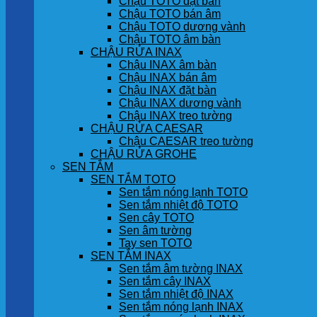
Chậu TOTO đặt bàn
Chậu TOTO bán âm
Chậu TOTO dương vành
Chậu TOTO âm bàn
CHẬU RỬA INAX
Chậu INAX âm bàn
Chậu INAX bán âm
Chậu INAX đặt bàn
Chậu INAX dương vành
Chậu INAX treo tường
CHẬU RỬA CAESAR
Chậu CAESAR treo tường
CHẬU RỬA GROHE
SEN TẮM
SEN TẮM TOTO
Sen tắm nóng lạnh TOTO
Sen tắm nhiệt độ TOTO
Sen cây TOTO
Sen âm tường
Tay sen TOTO
SEN TẮM INAX
Sen tắm âm tường INAX
Sen tắm cây INAX
Sen tắm nhiệt độ INAX
Sen tắm nóng lạnh INAX