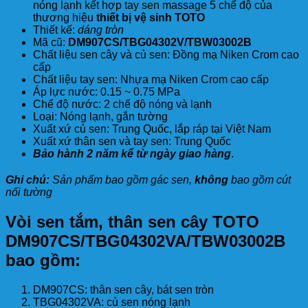
nóng lạnh kết hợp tay sen massage 5 chế độ của
thương hiệu
thiết bị vệ sinh TOTO
Thiết kế:
dáng tròn
Mã cũ:
DM907CS/TBG04302V/TBW03002B
Chất liệu sen cây và củ sen: Đồng mạ Niken Crom cao
cấp
Chất liệu tay sen: Nhựa mạ Niken Crom cao cấp
Áp lực nước: 0.15 ~ 0.75 MPa
Chế độ nước: 2 chế độ nóng và lạnh
Loại: Nóng lạnh, gắn tường
Xuất xứ củ sen: Trung Quốc, lắp ráp tại Việt Nam
Xuất xứ thân sen và tay sen: Trung Quốc
Bảo hành 2 năm kể từ ngày giao hàng
.
Ghi chú:
Sản phẩm bao gồm gác sen,
không
bao gồm cút
nối tường
Vòi sen tắm, thân sen cây TOTO
DM907CS/TBG04302VA/TBW03002B
bao gồm:
DM907CS: thân sen cây, bát sen tròn
TBG04302VA: củ sen nóng lạnh