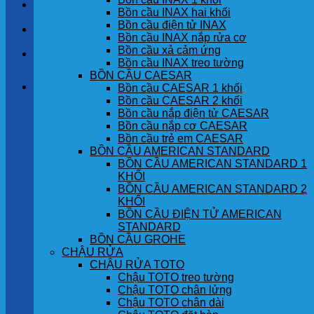
LIÊN HỆ
Bồn cầu INAX hai khối
Bồn cầu điện tử INAX
TIN TỨC
Bồn cầu INAX nắp rửa cơ
Bồn cầu xả cảm ứng
GÓC KHÁCH HÀNG
Bồn cầu INAX treo tường
BỒN CẦU CAESAR
Giỏ hàng
Bồn cầu CAESAR 1 khối
Bồn cầu CAESAR 2 khối
Bồn cầu nắp điện tử CAESAR
Chưa có sản phẩm trong giỏ hàng.
Bồn cầu nắp cơ CAESAR
Bồn cầu trẻ em CAESAR
BỒN CẦU AMERICAN STANDARD
BỒN CẦU AMERICAN STANDARD 1
KHỐI
BỒN CẦU AMERICAN STANDARD 2
KHỐI
BỒN CẦU ĐIỆN TỬ AMERICAN
STANDARD
BỒN CẦU GROHE
CHẬU RỬA
CHẬU RỬA TOTO
Chậu TOTO treo tường
Chậu TOTO chân lửng
Chậu TOTO chân dài