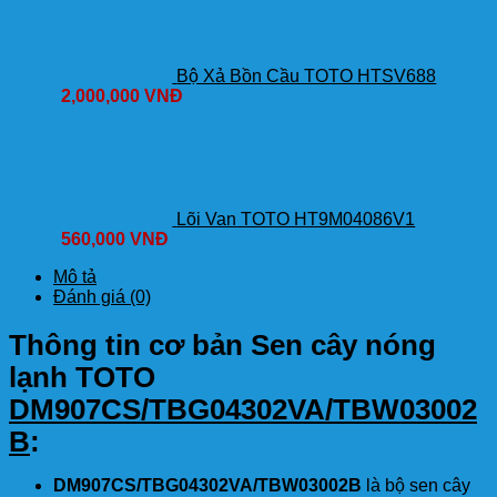
Bộ Xả Bồn Cầu TOTO HTSV688
2,000,000
VNĐ
Lõi Van TOTO HT9M04086V1
560,000
VNĐ
Mô tả
Đánh giá (0)
Thông tin cơ bản Sen cây nóng
lạnh TOTO
DM907CS/TBG04302VA/TBW03002
B
:
DM907CS/TBG04302VA/TBW03002B
là bộ sen cây