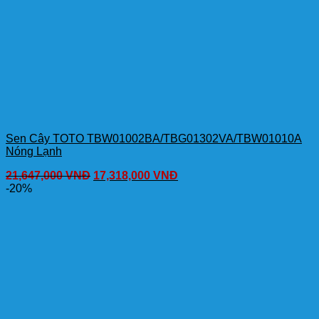
Sen Cây TOTO TBW01002BA/TBG01302VA/TBW01010A
Nóng Lạnh
21,647,000
VNĐ
17,318,000
VNĐ
-20%