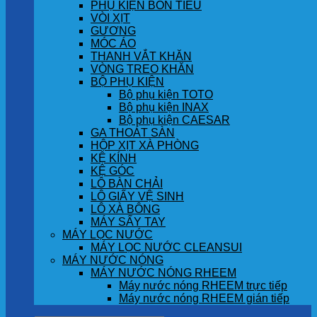
PHỤ KIỆN BỒN TIỂU
VÒI XỊT
GƯƠNG
MÓC ÁO
THANH VẮT KHĂN
VÒNG TREO KHĂN
BỘ PHỤ KIỆN
Bộ phụ kiện TOTO
Bộ phụ kiện INAX
Bộ phụ kiện CAESAR
GA THOÁT SÀN
HỘP XỊT XÀ PHÒNG
KỆ KÍNH
KỆ GÓC
LÔ BÀN CHẢI
LÔ GIẤY VỆ SINH
LÔ XÀ BÔNG
MÁY SẤY TAY
MÁY LỌC NƯỚC
MÁY LỌC NƯỚC CLEANSUI
MÁY NƯỚC NÓNG
MÁY NƯỚC NÓNG RHEEM
Máy nước nóng RHEEM trực tiếp
Máy nước nóng RHEEM gián tiếp