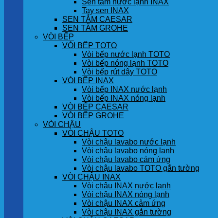
Sen tắm nước lạnh INAX
Tay sen INAX
SEN TẮM CAESAR
SEN TẮM GROHE
VÒI BẾP
VÒI BẾP TOTO
Vòi bếp nước lạnh TOTO
Vòi bếp nóng lạnh TOTO
Vòi bếp rút dây TOTO
VÒI BẾP INAX
Vòi bếp INAX nước lạnh
Vòi bếp INAX nóng lạnh
VÒI BẾP CAESAR
VÒI BẾP GROHE
VÒI CHẬU
VÒI CHẬU TOTO
Vòi chậu lavabo nước lạnh
Vòi chậu lavabo nóng lạnh
Vòi chậu lavabo cảm ứng
Vòi chậu lavabo TOTO gắn tường
VÒI CHẬU INAX
Vòi chậu INAX nước lạnh
Vòi chậu INAX nóng lạnh
Vòi chậu INAX cảm ứng
Vòi chậu INAX gắn tường