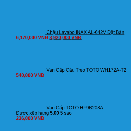
DM907CS/TBG04302VA/TBW03002B
Nóng
Lạnh
số
lượng
Chậu Lavabo INAX AL-642V Đặt Bàn
6,170,000
VNĐ
3,920,000
VNĐ
Van Cấp Cầu Treo TOTO WH172A-T2
540,000
VNĐ
Van Cấp TOTO HF9B208A
Được xếp hạng
5.00
5 sao
236,000
VNĐ