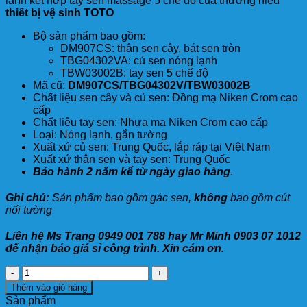
lạnh kết hợp tay sen massage 5 chế độ của thương hiệu
thiết bị vệ sinh TOTO
Bộ sản phẩm bao gồm:
DM907CS: thân sen cây, bát sen tròn
TBG04302VA: củ sen nóng lạnh
TBW03002B: tay sen 5 chế độ
Mã cũ:
DM907CS/TBG04302V/TBW03002B
Chất liệu sen cây và củ sen: Đồng mạ Niken Crom cao
cấp
Chất liệu tay sen: Nhựa mạ Niken Crom cao cấp
Loại: Nóng lạnh, gắn tường
Xuất xứ củ sen: Trung Quốc, lắp ráp tại Việt Nam
Xuất xứ thân sen và tay sen: Trung Quốc
Bảo hành 2 năm kể từ ngày giao hàng
.
Ghi chú:
Sản phẩm bao gồm gác sen,
không
bao gồm cút
nối tường
Liên hệ Ms Trang 0949 001 788 hay Mr Minh 0903 07 1012
để nhận báo giá sỉ công trình. Xin cám ơn.
Sen
Cây
Thêm vào giỏ hàng
TOTO
Sản phẩm