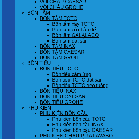
VÒI CHẬU CAESAR
VÒI CHẬU GROHE
BỒN TẮM
BỒN TẮM TOTO
Bồn tắm xây TOTO
Bồn tắm có chân đế
Bồn tắm GALALACO
Bồn tắm đặt sàn
BỒN TẮM INAX
BỒN TẮM CAESAR
BỒN TẮM GROHE
BỒN TIỂU
BỒN TIỂU TOTO
Bồn tiểu cảm ứng
Bồn tiểu TOTO đặt sàn
Bồn tiểu TOTO treo tuòng
BỒN TIỂU INAX
BỒN TIỂU CAESAR
BỒN TIỂU GROHE
PHỤ KIỆN
PHỤ KIỆN BỒN CẦU
Phụ kiện bồn cầu TOTO
Phụ kiện bồn cầu INAX
Phụ kiện bồn cầu CAESAR
PHỤ KIỆN CHẬU RỬA LAVABO