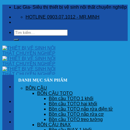
Skip
Lạc Gia- Siêu thị thiết bị vệ sinh nội thất chuyên nghiệp
to
HOTLINE 0903.07.1012 - MR.MINH
content
Tìm
kiếm:
DANH MỤC SẢN PHẨM
BỒN CẦU
BỒN CẦU TOTO
Bồn cầu TOTO 1 khối
TRANG CHỦ
Bồn cầu TOTO hai khối
Bồn cầu TOTO nắp rửa điện tử
GIỚI THIỆU
Bồn cầu TOTO nắp rửa cơ
Bồn cầu TOTO treo tường
SẢN PHẨM
BỒN CẦU INAX
Bồn cầu INAX 1 khối