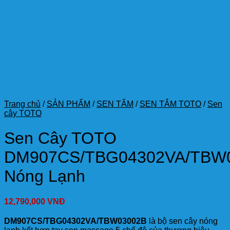
Trang chủ
/
SẢN PHẨM
/
SEN TẮM
/
SEN TẮM TOTO
/
Sen
cây TOTO
Sen Cây TOTO
DM907CS/TBG04302VA/TBW
Nóng Lạnh
12,790,000
VNĐ
DM907CS/TBG04302VA/TBW03002B
là bộ sen cây nóng