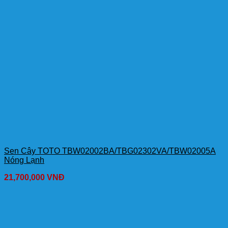
Sen Cây TOTO TBW02002BA/TBG02302VA/TBW02005A
Nóng Lạnh
21,700,000
VNĐ