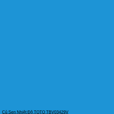
Củ Sen Nhiệt Độ TOTO TBV03429V