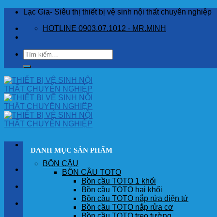
Skip
Lạc Gia- Siêu thị thiết bị vệ sinh nội thất chuyên nghiệp
to
HOTLINE 0903.07.1012 - MR.MINH
content
Tìm
kiếm:
DANH MỤC SẢN PHẨM
BỒN CẦU
TRANG CHỦ
BỒN CẦU TOTO
Bồn cầu TOTO 1 khối
GIỚI THIỆU
Bồn cầu TOTO hai khối
Bồn cầu TOTO nắp rửa điện tử
SẢN PHẨM
Bồn cầu TOTO nắp rửa cơ
Bồn cầu TOTO treo tường