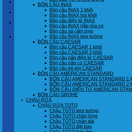
LIÊN HỆ
BỒN CẦU INAX
Bồn cầu INAX 1 khối
TIN TỨC
Bồn cầu INAX hai khối
Bồn cầu điện tử INAX
GÓC KHÁCH HÀNG
Bồn cầu INAX nắp rửa cơ
Bồn cầu xả cảm ứng
Bồn cầu INAX treo tường
Giỏ hàng
BỒN CẦU CAESAR
Bồn cầu CAESAR 1 khối
Chưa có sản phẩm trong giỏ hàng.
Bồn cầu CAESAR 2 khối
Bồn cầu nắp điện tử CAESAR
Bồn cầu nắp cơ CAESAR
Bồn cầu trẻ em CAESAR
BỒN CẦU AMERICAN STANDARD
BỒN CẦU AMERICAN STANDARD 1 
BỒN CẦU AMERICAN STANDARD 2 
BỒN CẦU ĐIỆN TỬ AMERICAN STA
BỒN CẦU GROHE
CHẬU RỬA
CHẬU RỬA TOTO
Chậu TOTO treo tường
Chậu TOTO chân lửng
Chậu TOTO chân dài
Chậu TOTO đặt bàn
Chậu TOTO bán âm