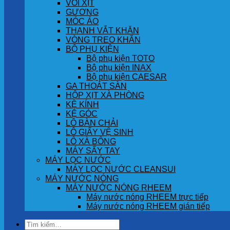
VÒI XỊT
GƯƠNG
MÓC ÁO
THANH VẮT KHĂN
VÒNG TREO KHĂN
BỘ PHỤ KIỆN
Bộ phụ kiện TOTO
Bộ phụ kiện INAX
Bộ phụ kiện CAESAR
GA THOÁT SÀN
HỘP XỊT XÀ PHÒNG
KỆ KÍNH
KỆ GÓC
LÔ BÀN CHẢI
LÔ GIẤY VỆ SINH
LÔ XÀ BÔNG
MÁY SẤY TAY
MÁY LỌC NƯỚC
MÁY LỌC NƯỚC CLEANSUI
MÁY NƯỚC NÓNG
MÁY NƯỚC NÓNG RHEEM
Máy nước nóng RHEEM trực tiếp
Máy nước nóng RHEEM gián tiếp
Tìm