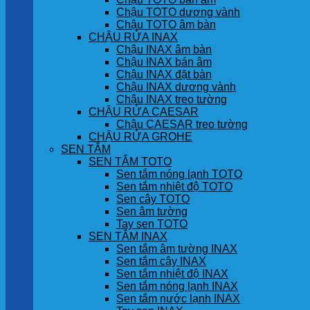
Chậu TOTO dương vành
Chậu TOTO âm bàn
CHẬU RỬA INAX
Chậu INAX âm bàn
Chậu INAX bán âm
Chậu INAX đặt bàn
Chậu INAX dương vành
Chậu INAX treo tường
CHẬU RỬA CAESAR
Chậu CAESAR treo tường
CHẬU RỬA GROHE
SEN TẮM
SEN TẮM TOTO
Sen tắm nóng lạnh TOTO
Sen tắm nhiệt độ TOTO
Sen cây TOTO
Sen âm tường
Tay sen TOTO
SEN TẮM INAX
Sen tắm âm tường INAX
Sen tắm cây INAX
Sen tắm nhiệt độ INAX
Sen tắm nóng lạnh INAX
Sen tắm nước lạnh INAX