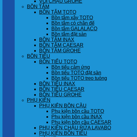
VÒI CHẬU GROHE
BỒN TẮM
BỒN TẮM TOTO
Bồn tắm xây TOTO
Bồn tắm có chân đế
Bồn tắm GALALACO
Bồn tắm đặt sàn
BỒN TẮM INAX
BỒN TẮM CAESAR
BỒN TẮM GROHE
BỒN TIỂU
BỒN TIỂU TOTO
Bồn tiểu cảm ứng
Bồn tiểu TOTO đặt sàn
Bồn tiểu TOTO treo tuòng
BỒN TIỂU INAX
BỒN TIỂU CAESAR
BỒN TIỂU GROHE
PHỤ KIỆN
PHỤ KIỆN BỒN CẦU
Phụ kiện bồn cầu TOTO
Phụ kiện bồn cầu INAX
Phụ kiện bồn cầu CAESAR
PHỤ KIỆN CHẬU RỬA LAVABO
PHỤ KIỆN BỒN TIỂU