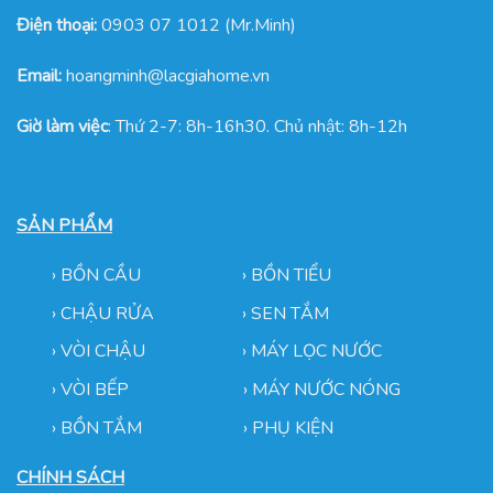
Điện thoại:
0903 07 1012 (Mr.Minh)
Email:
hoangminh@lacgiahome.vn
Giờ làm việc
: Thứ 2-7: 8h-16h30. Chủ nhật: 8h-12h
SẢN PHẨM
›
BỒN CẦU
›
BỒN TIỂU
›
CHẬU RỬA
› SEN TẮM
›
VÒI CHẬU
›
MÁY LỌC NƯỚC
› VÒI BẾP
›
MÁY NƯỚC NÓNG
› BỒN TẮM
›
PHỤ KIỆN
CHÍNH SÁCH