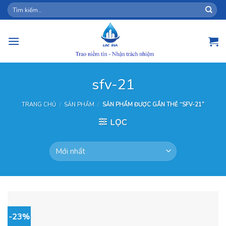
Skip
Tìm
kiếm:
to
content
sfv-21
TRANG CHỦ
/
SẢN PHẨM
/
SẢN PHẨM ĐƯỢC GẮN THẺ “SFV-21”
LỌC
-23%