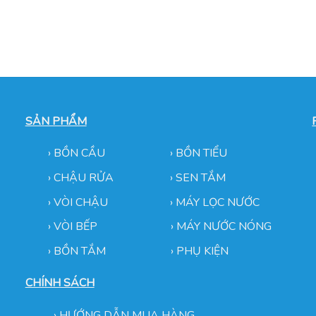
SẢN PHẨM
›
BỒN CẦU
›
BỒN TIỂU
›
CHẬU RỬA
› SEN TẮM
›
VÒI CHẬU
›
MÁY LỌC NƯỚC
› VÒI BẾP
›
MÁY NƯỚC NÓNG
› BỒN TẮM
›
PHỤ KIỆN
CHÍNH SÁCH
›
HƯỚNG DẪN MUA HÀNG