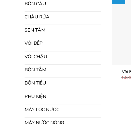
BỒN CẦU
CHẬU RỬA
SEN TẮM
VÒI BẾP
VÒI CHẬU
BỒN TẮM
Vòi 
1,63
BỒN TIỂU
PHỤ KIỆN
MÁY LỌC NƯỚC
MÁY NƯỚC NÓNG