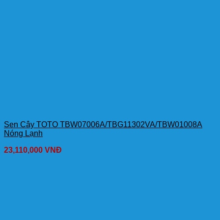
Sen Cây TOTO TBW07006A/TBG11302VA/TBW01008A
Nóng Lạnh
23,110,000
VNĐ