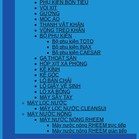
PHỤ KIỆN BỒN TIỂU
VÒI XỊT
GƯƠNG
MÓC ÁO
THANH VẮT KHĂN
VÒNG TREO KHĂN
BỘ PHỤ KIỆN
Bộ phụ kiện TOTO
Bộ phụ kiện INAX
Bộ phụ kiện CAESAR
GA THOÁT SÀN
HỘP XỊT XÀ PHÒNG
KỆ KÍNH
KỆ GÓC
LÔ BÀN CHẢI
LÔ GIẤY VỆ SINH
LÔ XÀ BÔNG
MÁY SẤY TAY
MÁY LỌC NƯỚC
MÁY LỌC NƯỚC CLEANSUI
MÁY NƯỚC NÓNG
MÁY NƯỚC NÓNG RHEEM
Máy nước nóng RHEEM trực tiếp
Máy nước nóng RHEEM gián tiếp