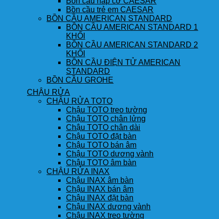
Bồn cầu nắp cơ CAESAR
Bồn cầu trẻ em CAESAR
BỒN CẦU AMERICAN STANDARD
BỒN CẦU AMERICAN STANDARD 1
KHỐI
BỒN CẦU AMERICAN STANDARD 2
KHỐI
BỒN CẦU ĐIỆN TỬ AMERICAN
STANDARD
BỒN CẦU GROHE
CHẬU RỬA
CHẬU RỬA TOTO
Chậu TOTO treo tường
Chậu TOTO chân lửng
Chậu TOTO chân dài
Chậu TOTO đặt bàn
Chậu TOTO bán âm
Chậu TOTO dương vành
Chậu TOTO âm bàn
CHẬU RỬA INAX
Chậu INAX âm bàn
Chậu INAX bán âm
Chậu INAX đặt bàn
Chậu INAX dương vành
Chậu INAX treo tường