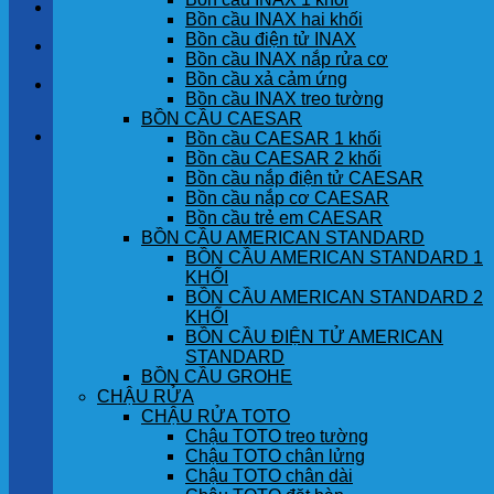
LIÊN HỆ
Bồn cầu INAX hai khối
Bồn cầu điện tử INAX
TIN TỨC
Bồn cầu INAX nắp rửa cơ
Bồn cầu xả cảm ứng
GÓC KHÁCH HÀNG
Bồn cầu INAX treo tường
BỒN CẦU CAESAR
Giỏ hàng
Bồn cầu CAESAR 1 khối
Bồn cầu CAESAR 2 khối
Bồn cầu nắp điện tử CAESAR
Chưa có sản phẩm trong giỏ hàng.
Bồn cầu nắp cơ CAESAR
Bồn cầu trẻ em CAESAR
BỒN CẦU AMERICAN STANDARD
BỒN CẦU AMERICAN STANDARD 1
KHỐI
BỒN CẦU AMERICAN STANDARD 2
KHỐI
BỒN CẦU ĐIỆN TỬ AMERICAN
STANDARD
BỒN CẦU GROHE
CHẬU RỬA
CHẬU RỬA TOTO
Chậu TOTO treo tường
Chậu TOTO chân lửng
Chậu TOTO chân dài