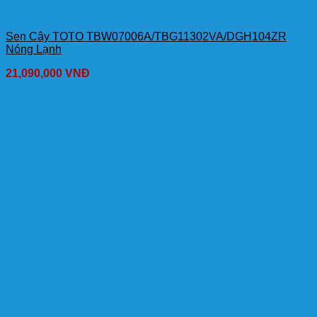
Sen Cây TOTO TBW07006A/TBG11302VA/DGH104ZR
Nóng Lạnh
21,090,000
VNĐ