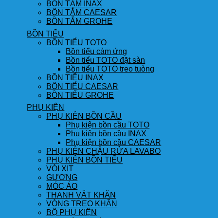
BỒN TẮM INAX
BỒN TẮM CAESAR
BỒN TẮM GROHE
BỒN TIỂU
BỒN TIỂU TOTO
Bồn tiểu cảm ứng
Bồn tiểu TOTO đặt sàn
Bồn tiểu TOTO treo tuòng
BỒN TIỂU INAX
BỒN TIỂU CAESAR
BỒN TIỂU GROHE
PHỤ KIỆN
PHỤ KIỆN BỒN CẦU
Phụ kiện bồn cầu TOTO
Phụ kiện bồn cầu INAX
Phụ kiện bồn cầu CAESAR
PHỤ KIỆN CHẬU RỬA LAVABO
PHỤ KIỆN BỒN TIỂU
VÒI XỊT
GƯƠNG
MÓC ÁO
THANH VẮT KHĂN
VÒNG TREO KHĂN
BỘ PHỤ KIỆN