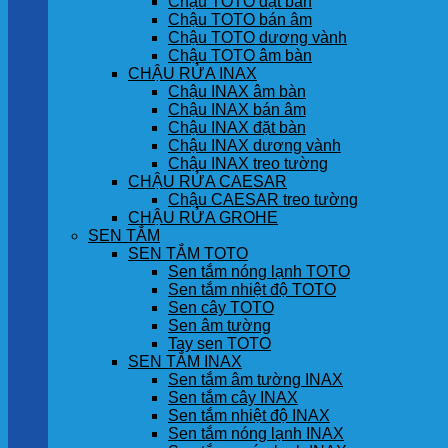
Chậu TOTO đặt bàn
Chậu TOTO bán âm
Chậu TOTO dương vành
Chậu TOTO âm bàn
CHẬU RỬA INAX
Chậu INAX âm bàn
Chậu INAX bán âm
Chậu INAX đặt bàn
Chậu INAX dương vành
Chậu INAX treo tường
CHẬU RỬA CAESAR
Chậu CAESAR treo tường
CHẬU RỬA GROHE
SEN TẮM
SEN TẮM TOTO
Sen tắm nóng lạnh TOTO
Sen tắm nhiệt độ TOTO
Sen cây TOTO
Sen âm tường
Tay sen TOTO
SEN TẮM INAX
Sen tắm âm tường INAX
Sen tắm cây INAX
Sen tắm nhiệt độ INAX
Sen tắm nóng lạnh INAX