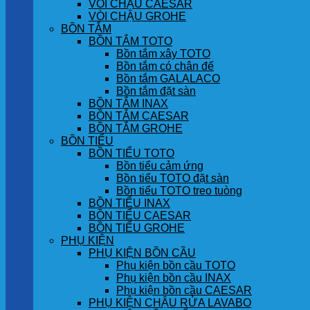
VÒI CHẬU CAESAR
VÒI CHẬU GROHE
BỒN TẮM
BỒN TẮM TOTO
Bồn tắm xây TOTO
Bồn tắm có chân đế
Bồn tắm GALALACO
Bồn tắm đặt sàn
BỒN TẮM INAX
BỒN TẮM CAESAR
BỒN TẮM GROHE
BỒN TIỂU
BỒN TIỂU TOTO
Bồn tiểu cảm ứng
Bồn tiểu TOTO đặt sàn
Bồn tiểu TOTO treo tuòng
BỒN TIỂU INAX
BỒN TIỂU CAESAR
BỒN TIỂU GROHE
PHỤ KIỆN
PHỤ KIỆN BỒN CẦU
Phụ kiện bồn cầu TOTO
Phụ kiện bồn cầu INAX
Phụ kiện bồn cầu CAESAR
PHỤ KIỆN CHẬU RỬA LAVABO