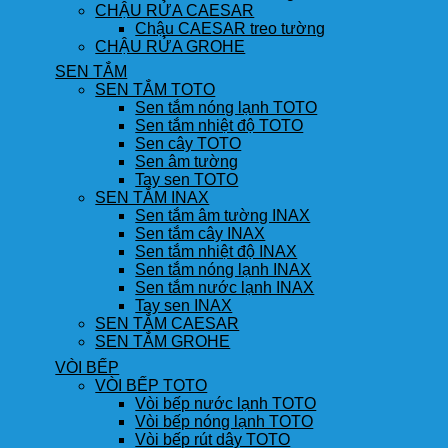
CHẬU RỬA CAESAR
Chậu CAESAR treo tường
CHẬU RỬA GROHE
SEN TẮM
SEN TẮM TOTO
Sen tắm nóng lạnh TOTO
Sen tắm nhiệt độ TOTO
Sen cây TOTO
Sen âm tường
Tay sen TOTO
SEN TẮM INAX
Sen tắm âm tường INAX
Sen tắm cây INAX
Sen tắm nhiệt độ INAX
Sen tắm nóng lạnh INAX
Sen tắm nước lạnh INAX
Tay sen INAX
SEN TẮM CAESAR
SEN TẮM GROHE
VÒI BẾP
VÒI BẾP TOTO
Vòi bếp nước lạnh TOTO
Vòi bếp nóng lạnh TOTO
Vòi bếp rút dây TOTO