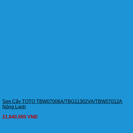
Sen Cây TOTO TBW07006A/TBG11302VA/TBW07012A
Nóng Lạnh
21,640,000
VNĐ