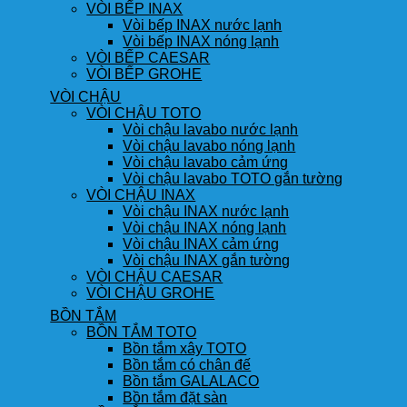
VÒI BẾP INAX
Vòi bếp INAX nước lạnh
Vòi bếp INAX nóng lạnh
VÒI BẾP CAESAR
VÒI BẾP GROHE
VÒI CHẬU
VÒI CHẬU TOTO
Vòi chậu lavabo nước lạnh
Vòi chậu lavabo nóng lạnh
Vòi chậu lavabo cảm ứng
Vòi chậu lavabo TOTO gắn tường
VÒI CHẬU INAX
Vòi chậu INAX nước lạnh
Vòi chậu INAX nóng lạnh
Vòi chậu INAX cảm ứng
Vòi chậu INAX gắn tường
VÒI CHẬU CAESAR
VÒI CHẬU GROHE
BỒN TẮM
BỒN TẮM TOTO
Bồn tắm xây TOTO
Bồn tắm có chân đế
Bồn tắm GALALACO
Bồn tắm đặt sàn