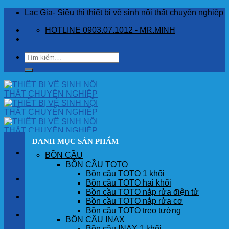
Skip
Lạc Gia- Siêu thị thiết bị vệ sinh nội thất chuyên nghiệp
to
HOTLINE 0903.07.1012 - MR.MINH
content
Tìm
kiếm:
DANH MỤC SẢN PHẨM
BỒN CẦU
BỒN CẦU TOTO
Bồn cầu TOTO 1 khối
TRANG CHỦ
Bồn cầu TOTO hai khối
Bồn cầu TOTO nắp rửa điện tử
GIỚI THIỆU
Bồn cầu TOTO nắp rửa cơ
Bồn cầu TOTO treo tường
SẢN PHẨM
BỒN CẦU INAX
Bồn cầu INAX 1 khối