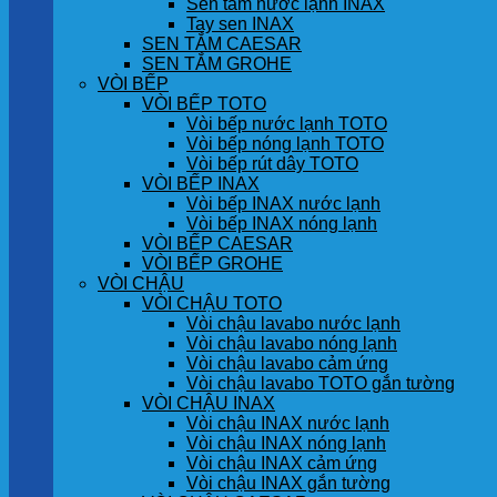
Sen tắm nước lạnh INAX
Tay sen INAX
SEN TẮM CAESAR
SEN TẮM GROHE
VÒI BẾP
VÒI BẾP TOTO
Vòi bếp nước lạnh TOTO
Vòi bếp nóng lạnh TOTO
Vòi bếp rút dây TOTO
VÒI BẾP INAX
Vòi bếp INAX nước lạnh
Vòi bếp INAX nóng lạnh
VÒI BẾP CAESAR
VÒI BẾP GROHE
VÒI CHẬU
VÒI CHẬU TOTO
Vòi chậu lavabo nước lạnh
Vòi chậu lavabo nóng lạnh
Vòi chậu lavabo cảm ứng
Vòi chậu lavabo TOTO gắn tường
VÒI CHẬU INAX
Vòi chậu INAX nước lạnh
Vòi chậu INAX nóng lạnh
Vòi chậu INAX cảm ứng
Vòi chậu INAX gắn tường