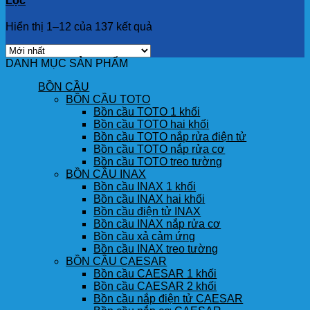
Lọc
Hiển thị 1–12 của 137 kết quả
DANH MỤC SẢN PHẨM
BỒN CẦU
BỒN CẦU TOTO
Bồn cầu TOTO 1 khối
Bồn cầu TOTO hai khối
Bồn cầu TOTO nắp rửa điện tử
Bồn cầu TOTO nắp rửa cơ
Bồn cầu TOTO treo tường
BỒN CẦU INAX
Bồn cầu INAX 1 khối
Bồn cầu INAX hai khối
Bồn cầu điện tử INAX
Bồn cầu INAX nắp rửa cơ
Bồn cầu xả cảm ứng
Bồn cầu INAX treo tường
BỒN CẦU CAESAR
Bồn cầu CAESAR 1 khối
Bồn cầu CAESAR 2 khối
Bồn cầu nắp điện tử CAESAR