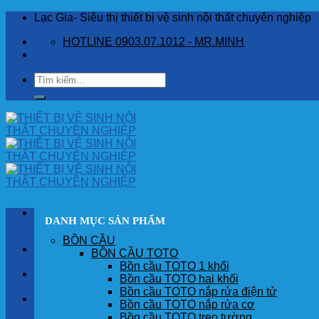
Skip
Lạc Gia- Siêu thị thiết bị vệ sinh nội thất chuyên nghiệp
to
HOTLINE 0903.07.1012 - MR.MINH
content
Tìm
kiếm:
DANH MỤC SẢN PHẨM
BỒN CẦU
TRANG CHỦ
BỒN CẦU TOTO
Bồn cầu TOTO 1 khối
GIỚI THIỆU
Bồn cầu TOTO hai khối
Bồn cầu TOTO nắp rửa điện tử
SẢN PHẨM
Bồn cầu TOTO nắp rửa cơ
Bồn cầu TOTO treo tường