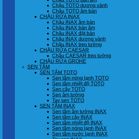
Chậu TOTO dương vành
Chậu TOTO âm bàn
CHẬU RỬA INAX
Chậu INAX âm bàn
Chậu INAX bán âm
Chậu INAX đặt bàn
Chậu INAX dương vành
Chậu INAX treo tường
CHẬU RỬA CAESAR
Chậu CAESAR treo tường
CHẬU RỬA GROHE
SEN TẮM
SEN TẮM TOTO
Sen tắm nóng lạnh TOTO
Sen tắm nhiệt độ TOTO
Sen cây TOTO
Sen âm tường
Tay sen TOTO
SEN TẮM INAX
Sen tắm âm tường INAX
Sen tắm cây INAX
Sen tắm nhiệt độ INAX
Sen tắm nóng lạnh INAX
Sen tắm nước lạnh INAX