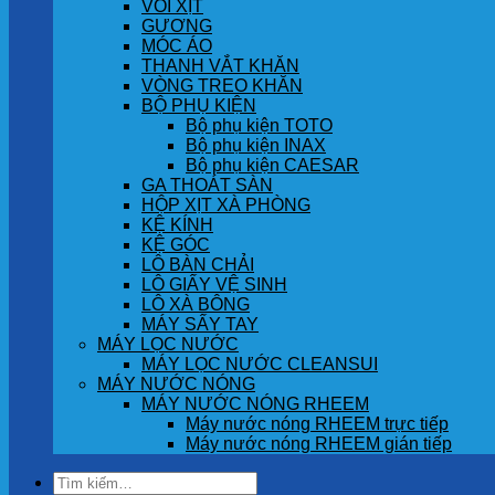
VÒI XỊT
GƯƠNG
MÓC ÁO
THANH VẮT KHĂN
VÒNG TREO KHĂN
BỘ PHỤ KIỆN
Bộ phụ kiện TOTO
Bộ phụ kiện INAX
Bộ phụ kiện CAESAR
GA THOÁT SÀN
HỘP XỊT XÀ PHÒNG
KỆ KÍNH
KỆ GÓC
LÔ BÀN CHẢI
LÔ GIẤY VỆ SINH
LÔ XÀ BÔNG
MÁY SẤY TAY
MÁY LỌC NƯỚC
MÁY LỌC NƯỚC CLEANSUI
MÁY NƯỚC NÓNG
MÁY NƯỚC NÓNG RHEEM
Máy nước nóng RHEEM trực tiếp
Máy nước nóng RHEEM gián tiếp
Tìm