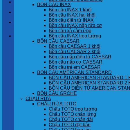
LIÊN HỆ
BỒN CẦU INAX
Bồn cầu INAX 1 khối
TIN TỨC
Bồn cầu INAX hai khối
Bồn cầu điện tử INAX
GÓC KHÁCH HÀNG
Bồn cầu INAX nắp rửa cơ
Bồn cầu xả cảm ứng
Bồn cầu INAX treo tường
Giỏ hàng
BỒN CẦU CAESAR
Bồn cầu CAESAR 1 khối
Chưa có sản phẩm trong giỏ hàng.
Bồn cầu CAESAR 2 khối
Bồn cầu nắp điện tử CAESAR
Bồn cầu nắp cơ CAESAR
Bồn cầu trẻ em CAESAR
BỒN CẦU AMERICAN STANDARD
BỒN CẦU AMERICAN STANDARD 1 
BỒN CẦU AMERICAN STANDARD 2 
BỒN CẦU ĐIỆN TỬ AMERICAN STA
BỒN CẦU GROHE
CHẬU RỬA
CHẬU RỬA TOTO
Chậu TOTO treo tường
Chậu TOTO chân lửng
Chậu TOTO chân dài
Chậu TOTO đặt bàn
Chậu TOTO bán âm