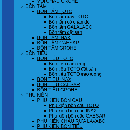
VÒI CHẬU GROHE
BỒN TẮM
BỒN TẮM TOTO
Bồn tắm xây TOTO
Bồn tắm có chân đế
Bồn tắm GALALACO
Bồn tắm đặt sàn
BỒN TẮM INAX
BỒN TẮM CAESAR
BỒN TẮM GROHE
BỒN TIỂU
BỒN TIỂU TOTO
Bồn tiểu cảm ứng
Bồn tiểu TOTO đặt sàn
Bồn tiểu TOTO treo tuòng
BỒN TIỂU INAX
BỒN TIỂU CAESAR
BỒN TIỂU GROHE
PHỤ KIỆN
PHỤ KIỆN BỒN CẦU
Phụ kiện bồn cầu TOTO
Phụ kiện bồn cầu INAX
Phụ kiện bồn cầu CAESAR
PHỤ KIỆN CHẬU RỬA LAVABO
PHỤ KIỆN BỒN TIỂU