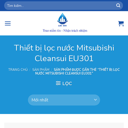
Skip
Tìm
kiếm:
to
content
Thiết bị lọc nước Mitsubishi
Cleansui EU301
TRANG CHỦ
/
SẢN PHẨM
/
SẢN PHẨM ĐƯỢC GẮN THẺ “THIẾT BỊ LỌC
NƯỚC MITSUBISHI CLEANSUI EU301”
LỌC