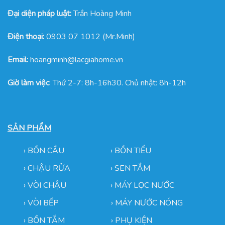
Đại diện pháp luật:
Trần Hoàng Minh
Điện thoại:
0903 07 1012 (Mr.Minh)
Email:
hoangminh@lacgiahome.vn
Giờ làm việc
: Thứ 2-7: 8h-16h30. Chủ nhật: 8h-12h
SẢN PHẨM
›
BỒN CẦU
›
BỒN TIỂU
›
CHẬU RỬA
› SEN TẮM
›
VÒI CHẬU
›
MÁY LỌC NƯỚC
› VÒI BẾP
›
MÁY NƯỚC NÓNG
› BỒN TẮM
›
PHỤ KIỆN