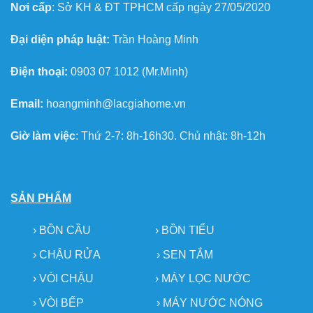
Nơi cấp
: Sở KH & ĐT TPHCM cấp ngày 27/05/2020
Đại diện pháp luật:
Trần Hoàng Minh
Điện thoại:
0903 07 1012 (Mr.Minh)
Email:
hoangminh@lacgiahome.vn
Giờ làm việc
: Thứ 2-7: 8h-16h30. Chủ nhật: 8h-12h
SẢN PHẨM
›
BỒN CẦU
›
BỒN TIỂU
›
CHẬU RỬA
› SEN TẮM
›
VÒI CHẬU
›
MÁY LỌC NƯỚC
› VÒI BẾP
›
MÁY NƯỚC NÓNG