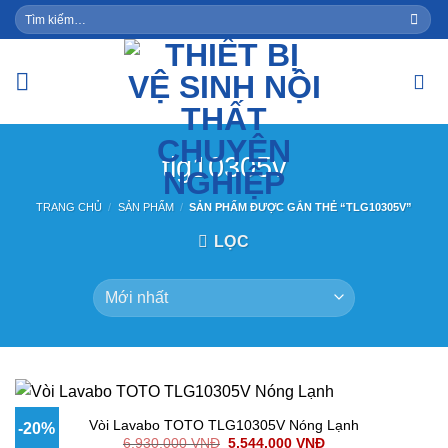
Skip
Tìm
kiếm:
to
content
tlg10305v
TRANG CHỦ
/
SẢN PHẨM
/
SẢN PHẨM ĐƯỢC GẮN THẺ “TLG10305V”
LỌC
Vòi Lavabo TOTO TLG10305V Nóng Lạnh
-20%
6,930,000
VNĐ
5,544,000
VNĐ