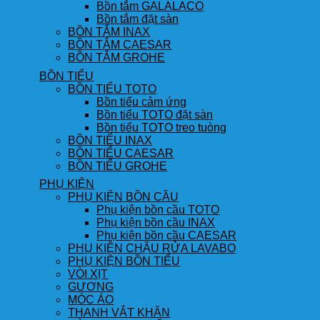
Bồn tắm GALALACO
Bồn tắm đặt sàn
BỒN TẮM INAX
BỒN TẮM CAESAR
BỒN TẮM GROHE
BỒN TIỂU
BỒN TIỂU TOTO
Bồn tiểu cảm ứng
Bồn tiểu TOTO đặt sàn
Bồn tiểu TOTO treo tuòng
BỒN TIỂU INAX
BỒN TIỂU CAESAR
BỒN TIỂU GROHE
PHỤ KIỆN
PHỤ KIỆN BỒN CẦU
Phụ kiện bồn cầu TOTO
Phụ kiện bồn cầu INAX
Phụ kiện bồn cầu CAESAR
PHỤ KIỆN CHẬU RỬA LAVABO
PHỤ KIỆN BỒN TIỂU
VÒI XỊT
GƯƠNG
MÓC ÁO
THANH VẮT KHĂN