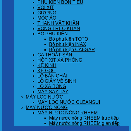
PHỤ KIỆN BỒN TIỂU
VÒI XỊT
GƯƠNG
MÓC ÁO
THANH VẮT KHĂN
VÒNG TREO KHĂN
BỘ PHỤ KIỆN
Bộ phụ kiện TOTO
Bộ phụ kiện INAX
Bộ phụ kiện CAESAR
GA THOÁT SÀN
HỘP XỊT XÀ PHÒNG
KỆ KÍNH
KỆ GÓC
LÔ BÀN CHẢI
LÔ GIẤY VỆ SINH
LÔ XÀ BÔNG
MÁY SẤY TAY
MÁY LỌC NƯỚC
MÁY LỌC NƯỚC CLEANSUI
MÁY NƯỚC NÓNG
MÁY NƯỚC NÓNG RHEEM
Máy nước nóng RHEEM trực tiếp
Máy nước nóng RHEEM gián tiếp