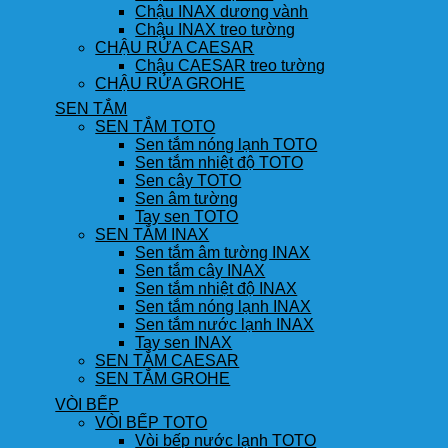
Chậu INAX dương vành
Chậu INAX treo tường
CHẬU RỬA CAESAR
Chậu CAESAR treo tường
CHẬU RỬA GROHE
SEN TẮM
SEN TẮM TOTO
Sen tắm nóng lạnh TOTO
Sen tắm nhiệt độ TOTO
Sen cây TOTO
Sen âm tường
Tay sen TOTO
SEN TẮM INAX
Sen tắm âm tường INAX
Sen tắm cây INAX
Sen tắm nhiệt độ INAX
Sen tắm nóng lạnh INAX
Sen tắm nước lạnh INAX
Tay sen INAX
SEN TẮM CAESAR
SEN TẮM GROHE
VÒI BẾP
VÒI BẾP TOTO
Vòi bếp nước lạnh TOTO