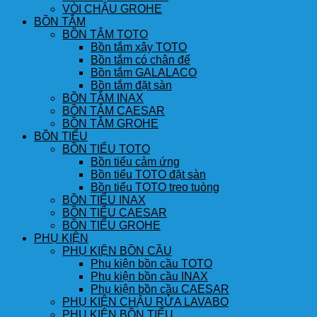
VÒI CHẬU GROHE
BỒN TẮM
BỒN TẮM TOTO
Bồn tắm xây TOTO
Bồn tắm có chân đế
Bồn tắm GALALACO
Bồn tắm đặt sàn
BỒN TẮM INAX
BỒN TẮM CAESAR
BỒN TẮM GROHE
BỒN TIỂU
BỒN TIỂU TOTO
Bồn tiểu cảm ứng
Bồn tiểu TOTO đặt sàn
Bồn tiểu TOTO treo tuòng
BỒN TIỂU INAX
BỒN TIỂU CAESAR
BỒN TIỂU GROHE
PHỤ KIỆN
PHỤ KIỆN BỒN CẦU
Phụ kiện bồn cầu TOTO
Phụ kiện bồn cầu INAX
Phụ kiện bồn cầu CAESAR
PHỤ KIỆN CHẬU RỬA LAVABO
PHỤ KIỆN BỒN TIỂU