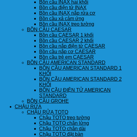
Bồn cầu INAX hai khối
Bồn cầu điện tử INAX
Bồn cầu INAX nắp rửa cơ
Bồn cầu xả cảm ứng
Bồn cầu INAX treo tường
BỒN CẦU CAESAR
Bồn cầu CAESAR 1 khối
Bồn cầu CAESAR 2 khối
Bồn cầu nắp điện tử CAESAR
Bồn cầu nắp cơ CAESAR
Bồn cầu trẻ em CAESAR
BỒN CẦU AMERICAN STANDARD
BỒN CẦU AMERICAN STANDARD 1
KHỐI
BỒN CẦU AMERICAN STANDARD 2
KHỐI
BỒN CẦU ĐIỆN TỬ AMERICAN
STANDARD
BỒN CẦU GROHE
CHẬU RỬA
CHẬU RỬA TOTO
Chậu TOTO treo tường
Chậu TOTO chân lửng
Chậu TOTO chân dài
Chậu TOTO đặt bàn