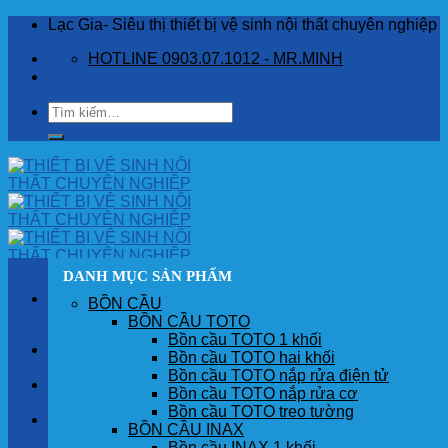
Skip
Lạc Gia- Siêu thị thiết bị vệ sinh nội thất chuyên nghiệp
to
HOTLINE 0903.07.1012 - MR.MINH
content
Tìm
kiếm:
DANH MỤC SẢN PHẨM
BỒN CẦU
BỒN CẦU TOTO
Bồn cầu TOTO 1 khối
TRANG CHỦ
Bồn cầu TOTO hai khối
Bồn cầu TOTO nắp rửa điện tử
GIỚI THIỆU
Bồn cầu TOTO nắp rửa cơ
Bồn cầu TOTO treo tường
SẢN PHẨM
BỒN CẦU INAX
Bồn cầu INAX 1 khối