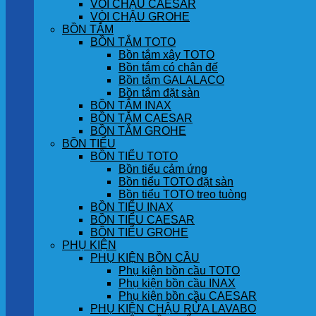
VÒI CHẬU CAESAR
VÒI CHẬU GROHE
BỒN TẮM
BỒN TẮM TOTO
Bồn tắm xây TOTO
Bồn tắm có chân đế
Bồn tắm GALALACO
Bồn tắm đặt sàn
BỒN TẮM INAX
BỒN TẮM CAESAR
BỒN TẮM GROHE
BỒN TIỂU
BỒN TIỂU TOTO
Bồn tiểu cảm ứng
Bồn tiểu TOTO đặt sàn
Bồn tiểu TOTO treo tuòng
BỒN TIỂU INAX
BỒN TIỂU CAESAR
BỒN TIỂU GROHE
PHỤ KIỆN
PHỤ KIỆN BỒN CẦU
Phụ kiện bồn cầu TOTO
Phụ kiện bồn cầu INAX
Phụ kiện bồn cầu CAESAR
PHỤ KIỆN CHẬU RỬA LAVABO