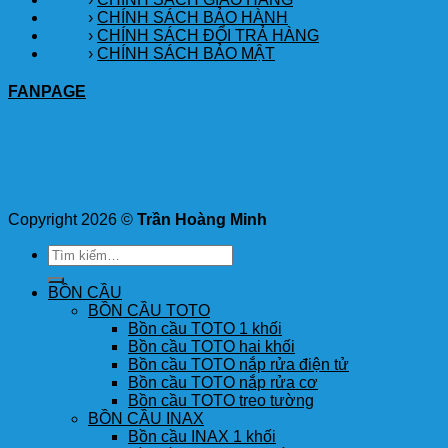
›
CHÍNH SÁCH BẢO HÀNH
›
CHÍNH SÁCH ĐỔI TRẢ HÀNG
›
CHÍNH SÁCH BẢO MẬT
FANPAGE
Copyright 2026 ©
Trần Hoàng Minh
Tìm
kiếm:
BỒN CẦU
BỒN CẦU TOTO
Bồn cầu TOTO 1 khối
Bồn cầu TOTO hai khối
Bồn cầu TOTO nắp rửa điện tử
Bồn cầu TOTO nắp rửa cơ
Bồn cầu TOTO treo tường
BỒN CẦU INAX
Bồn cầu INAX 1 khối