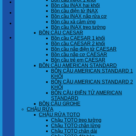
LIÊN HỆ
Bồn cầu INAX hai khối
Bồn cầu điện tử INAX
TIN TỨC
Bồn cầu INAX nắp rửa cơ
Bồn cầu xả cảm ứng
GÓC KHÁCH HÀNG
Bồn cầu INAX treo tường
BỒN CẦU CAESAR
Giỏ hàng
Bồn cầu CAESAR 1 khối
Bồn cầu CAESAR 2 khối
Bồn cầu nắp điện tử CAESAR
Chưa có sản phẩm trong giỏ hàng.
Bồn cầu nắp cơ CAESAR
Bồn cầu trẻ em CAESAR
BỒN CẦU AMERICAN STANDARD
BỒN CẦU AMERICAN STANDARD 1
KHỐI
BỒN CẦU AMERICAN STANDARD 2
KHỐI
BỒN CẦU ĐIỆN TỬ AMERICAN
STANDARD
BỒN CẦU GROHE
CHẬU RỬA
CHẬU RỬA TOTO
Chậu TOTO treo tường
Chậu TOTO chân lửng
Chậu TOTO chân dài