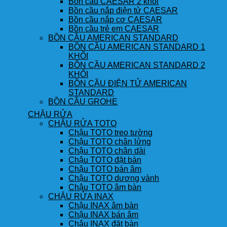
Bồn cầu CAESAR 2 khối
Bồn cầu nắp điện tử CAESAR
Bồn cầu nắp cơ CAESAR
Bồn cầu trẻ em CAESAR
BỒN CẦU AMERICAN STANDARD
BỒN CẦU AMERICAN STANDARD 1
KHỐI
BỒN CẦU AMERICAN STANDARD 2
KHỐI
BỒN CẦU ĐIỆN TỬ AMERICAN
STANDARD
BỒN CẦU GROHE
CHẬU RỬA
CHẬU RỬA TOTO
Chậu TOTO treo tường
Chậu TOTO chân lửng
Chậu TOTO chân dài
Chậu TOTO đặt bàn
Chậu TOTO bán âm
Chậu TOTO dương vành
Chậu TOTO âm bàn
CHẬU RỬA INAX
Chậu INAX âm bàn
Chậu INAX bán âm
Chậu INAX đặt bàn