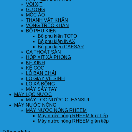
VÒI XỊT
GƯƠNG
MÓC ÁO
THANH VẮT KHĂN
VÒNG TREO KHĂN
BỘ PHỤ KIỆN
Bộ phụ kiện TOTO
Bộ phụ kiện INAX
Bộ phụ kiện CAESAR
GA THOÁT SÀN
HỘP XỊT XÀ PHÒNG
KỆ KÍNH
KỆ GÓC
LÔ BÀN CHẢI
LÔ GIẤY VỆ SINH
LÔ XÀ BÔNG
MÁY SẤY TAY
MÁY LỌC NƯỚC
MÁY LỌC NƯỚC CLEANSUI
MÁY NƯỚC NÓNG
MÁY NƯỚC NÓNG RHEEM
Máy nước nóng RHEEM trực tiếp
Máy nước nóng RHEEM gián tiếp