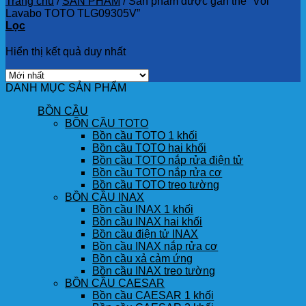
Trang chủ
/
SẢN PHẨM
/
Sản phẩm được gắn thẻ “Vòi
Lavabo TOTO TLG09305V”
Lọc
Hiển thị kết quả duy nhất
DANH MỤC SẢN PHẨM
BỒN CẦU
BỒN CẦU TOTO
Bồn cầu TOTO 1 khối
Bồn cầu TOTO hai khối
Bồn cầu TOTO nắp rửa điện tử
Bồn cầu TOTO nắp rửa cơ
Bồn cầu TOTO treo tường
BỒN CẦU INAX
Bồn cầu INAX 1 khối
Bồn cầu INAX hai khối
Bồn cầu điện tử INAX
Bồn cầu INAX nắp rửa cơ
Bồn cầu xả cảm ứng
Bồn cầu INAX treo tường
BỒN CẦU CAESAR
Bồn cầu CAESAR 1 khối