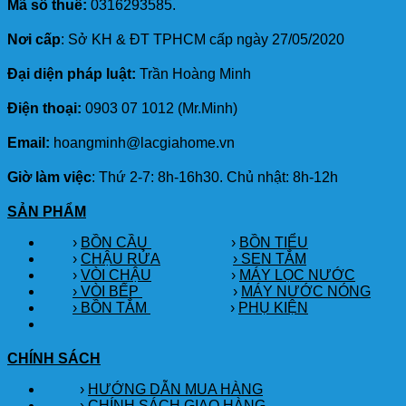
Mã số thuế:
0316293585.
Nơi cấp
: Sở KH & ĐT TPHCM cấp ngày 27/05/2020
Đại diện pháp luật:
Trần Hoàng Minh
Điện thoại:
0903 07 1012 (Mr.Minh)
Email:
hoangminh@lacgiahome.vn
Giờ làm việc
: Thứ 2-7: 8h-16h30. Chủ nhật: 8h-12h
SẢN PHẨM
›
BỒN CẦU
›
BỒN TIỂU
›
CHẬU RỬA
› SEN TẮM
›
VÒI CHẬU
›
MÁY LỌC NƯỚC
› VÒI BẾP
›
MÁY NƯỚC NÓNG
› BỒN TẮM
›
PHỤ KIỆN
CHÍNH SÁCH
›
HƯỚNG DẪN MUA HÀNG
›
CHÍNH SÁCH GIAO HÀNG