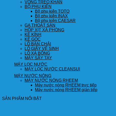
VÒNG TREO KHĂN
BỘ PHỤ KIỆN
Bộ phụ kiện TOTO
Bộ phụ kiện INAX
Bộ phụ kiện CAESAR
GA THOÁT SÀN
HỘP XỊT XÀ PHÒNG
KỆ KÍNH
KỆ GÓC
LÔ BÀN CHẢI
LÔ GIẤY VỆ SINH
LÔ XÀ BÔNG
MÁY SẤY TAY
MÁY LỌC NƯỚC
MÁY LỌC NƯỚC CLEANSUI
MÁY NƯỚC NÓNG
MÁY NƯỚC NÓNG RHEEM
Máy nước nóng RHEEM trực tiếp
Máy nước nóng RHEEM gián tiếp
SẢN PHẨM NỔI BẬT