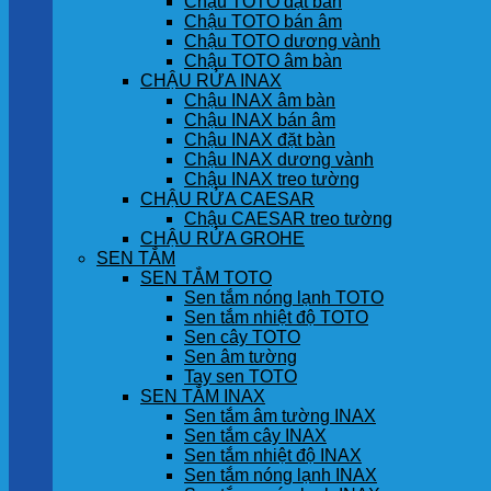
Chậu TOTO đặt bàn
Chậu TOTO bán âm
Chậu TOTO dương vành
Chậu TOTO âm bàn
CHẬU RỬA INAX
Chậu INAX âm bàn
Chậu INAX bán âm
Chậu INAX đặt bàn
Chậu INAX dương vành
Chậu INAX treo tường
CHẬU RỬA CAESAR
Chậu CAESAR treo tường
CHẬU RỬA GROHE
SEN TẮM
SEN TẮM TOTO
Sen tắm nóng lạnh TOTO
Sen tắm nhiệt độ TOTO
Sen cây TOTO
Sen âm tường
Tay sen TOTO
SEN TẮM INAX
Sen tắm âm tường INAX
Sen tắm cây INAX
Sen tắm nhiệt độ INAX
Sen tắm nóng lạnh INAX