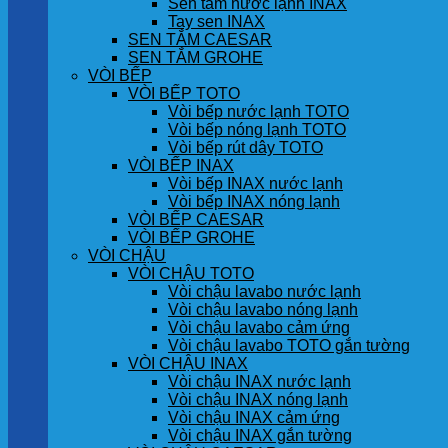
Sen tắm nước lạnh INAX
Tay sen INAX
SEN TẮM CAESAR
SEN TẮM GROHE
VÒI BẾP
VÒI BẾP TOTO
Vòi bếp nước lạnh TOTO
Vòi bếp nóng lạnh TOTO
Vòi bếp rút dây TOTO
VÒI BẾP INAX
Vòi bếp INAX nước lạnh
Vòi bếp INAX nóng lạnh
VÒI BẾP CAESAR
VÒI BẾP GROHE
VÒI CHẬU
VÒI CHẬU TOTO
Vòi chậu lavabo nước lạnh
Vòi chậu lavabo nóng lạnh
Vòi chậu lavabo cảm ứng
Vòi chậu lavabo TOTO gắn tường
VÒI CHẬU INAX
Vòi chậu INAX nước lạnh
Vòi chậu INAX nóng lạnh
Vòi chậu INAX cảm ứng
Vòi chậu INAX gắn tường