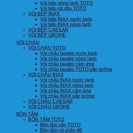
Vòi bếp nóng lạnh TOTO
Vòi bếp rút dây TOTO
VÒI BẾP INAX
Vòi bếp INAX nước lạnh
Vòi bếp INAX nóng lạnh
VÒI BẾP CAESAR
VÒI BẾP GROHE
VÒI CHẬU
VÒI CHẬU TOTO
Vòi chậu lavabo nước lạnh
Vòi chậu lavabo nóng lạnh
Vòi chậu lavabo cảm ứng
Vòi chậu lavabo TOTO gắn tường
VÒI CHẬU INAX
Vòi chậu INAX nước lạnh
Vòi chậu INAX nóng lạnh
Vòi chậu INAX cảm ứng
Vòi chậu INAX gắn tường
VÒI CHẬU CAESAR
VÒI CHẬU GROHE
BỒN TẮM
BỒN TẮM TOTO
Bồn tắm xây TOTO
Bồn tắm có chân đế