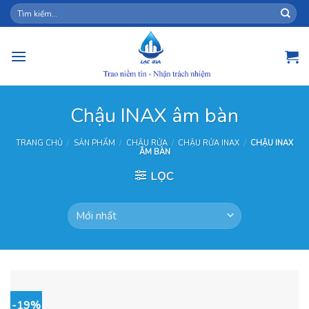
Skip
Tìm
kiếm:
to
content
Chậu INAX âm bàn
TRANG CHỦ
/
SẢN PHẨM
/
CHẬU RỬA
/
CHẬU RỬA INAX
/
CHẬU INAX
ÂM BÀN
LỌC
-19%