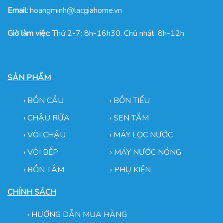
Email:
hoangminh@lacgiahome.vn
Giờ làm việc
: Thứ 2-7: 8h-16h30. Chủ nhật: 8h-12h
SẢN PHẨM
›
BỒN CẦU
›
BỒN TIỂU
›
CHẬU RỬA
› SEN TẮM
›
VÒI CHẬU
›
MÁY LỌC NƯỚC
› VÒI BẾP
›
MÁY NƯỚC NÓNG
› BỒN TẮM
›
PHỤ KIỆN
CHÍNH SÁCH
›
HƯỚNG DẪN MUA HÀNG