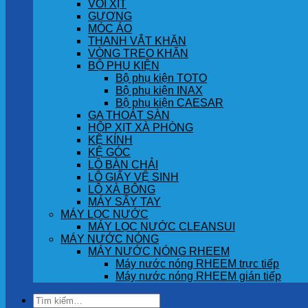
VÒI XỊT
GƯƠNG
MÓC ÁO
THANH VẮT KHĂN
VÒNG TREO KHĂN
BỘ PHỤ KIỆN
Bộ phụ kiện TOTO
Bộ phụ kiện INAX
Bộ phụ kiện CAESAR
GA THOÁT SÀN
HỘP XỊT XÀ PHÒNG
KỆ KÍNH
KỆ GÓC
LÔ BÀN CHẢI
LÔ GIẤY VỆ SINH
LÔ XÀ BÔNG
MÁY SẤY TAY
MÁY LỌC NƯỚC
MÁY LỌC NƯỚC CLEANSUI
MÁY NƯỚC NÓNG
MÁY NƯỚC NÓNG RHEEM
Máy nước nóng RHEEM trực tiếp
Máy nước nóng RHEEM gián tiếp
Tìm