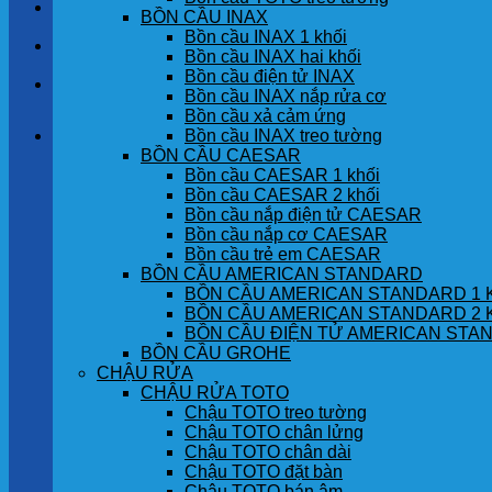
LIÊN HỆ
BỒN CẦU INAX
Bồn cầu INAX 1 khối
TIN TỨC
Bồn cầu INAX hai khối
Bồn cầu điện tử INAX
GÓC KHÁCH HÀNG
Bồn cầu INAX nắp rửa cơ
Bồn cầu xả cảm ứng
Bồn cầu INAX treo tường
Giỏ hàng
BỒN CẦU CAESAR
Bồn cầu CAESAR 1 khối
Chưa có sản phẩm trong giỏ hàng.
Bồn cầu CAESAR 2 khối
Bồn cầu nắp điện tử CAESAR
Bồn cầu nắp cơ CAESAR
Bồn cầu trẻ em CAESAR
BỒN CẦU AMERICAN STANDARD
BỒN CẦU AMERICAN STANDARD 1 
BỒN CẦU AMERICAN STANDARD 2 
BỒN CẦU ĐIỆN TỬ AMERICAN STA
BỒN CẦU GROHE
CHẬU RỬA
CHẬU RỬA TOTO
Chậu TOTO treo tường
Chậu TOTO chân lửng
Chậu TOTO chân dài
Chậu TOTO đặt bàn
Chậu TOTO bán âm