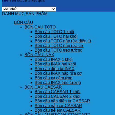
Hiển thị tất cả 3 kết quả
DANH MỤC SẢN PHẨM
BỒN CẦU
BỒN CẦU TOTO
Bồn cầu TOTO 1 khối
Bồn cầu TOTO hai khối
Bồn cầu TOTO nắp rửa điện tử
Bồn cầu TOTO nắp rửa cơ
Bồn cầu TOTO treo tường
BỒN CẦU INAX
Bồn cầu INAX 1 khối
Bồn cầu INAX hai khối
Bồn cầu điện tử INAX
Bồn cầu INAX nắp rửa cơ
Bồn cầu xả cảm ứng
Bồn cầu INAX treo tường
BỒN CẦU CAESAR
Bồn cầu CAESAR 1 khối
Bồn cầu CAESAR 2 khối
Bồn cầu nắp điện tử CAESAR
Bồn cầu nắp cơ CAESAR
Bồn cầu trẻ em CAESAR
BỒN CẦU AMERICAN STANDARD