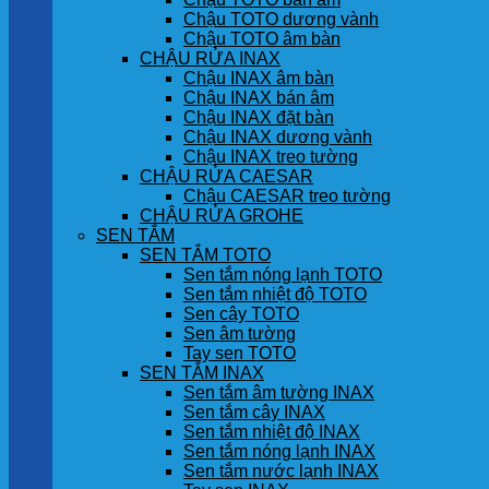
Chậu TOTO dương vành
Chậu TOTO âm bàn
CHẬU RỬA INAX
Chậu INAX âm bàn
Chậu INAX bán âm
Chậu INAX đặt bàn
Chậu INAX dương vành
Chậu INAX treo tường
CHẬU RỬA CAESAR
Chậu CAESAR treo tường
CHẬU RỬA GROHE
SEN TẮM
SEN TẮM TOTO
Sen tắm nóng lạnh TOTO
Sen tắm nhiệt độ TOTO
Sen cây TOTO
Sen âm tường
Tay sen TOTO
SEN TẮM INAX
Sen tắm âm tường INAX
Sen tắm cây INAX
Sen tắm nhiệt độ INAX
Sen tắm nóng lạnh INAX
Sen tắm nước lạnh INAX