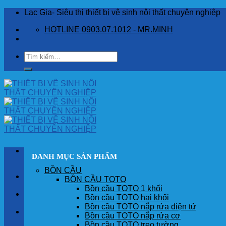
Skip
Lạc Gia- Siêu thị thiết bị vệ sinh nội thất chuyên nghiệp
to
HOTLINE 0903.07.1012 - MR.MINH
content
Tìm
kiếm:
DANH MỤC SẢN PHẨM
BỒN CẦU
TRANG CHỦ
BỒN CẦU TOTO
Bồn cầu TOTO 1 khối
GIỚI THIỆU
Bồn cầu TOTO hai khối
Bồn cầu TOTO nắp rửa điện tử
SẢN PHẨM
Bồn cầu TOTO nắp rửa cơ
Bồn cầu TOTO treo tường