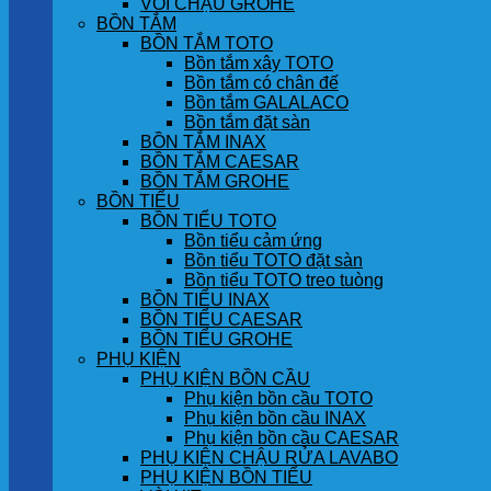
VÒI CHẬU GROHE
BỒN TẮM
BỒN TẮM TOTO
Bồn tắm xây TOTO
Bồn tắm có chân đế
Bồn tắm GALALACO
Bồn tắm đặt sàn
BỒN TẮM INAX
BỒN TẮM CAESAR
BỒN TẮM GROHE
BỒN TIỂU
BỒN TIỂU TOTO
Bồn tiểu cảm ứng
Bồn tiểu TOTO đặt sàn
Bồn tiểu TOTO treo tuòng
BỒN TIỂU INAX
BỒN TIỂU CAESAR
BỒN TIỂU GROHE
PHỤ KIỆN
PHỤ KIỆN BỒN CẦU
Phụ kiện bồn cầu TOTO
Phụ kiện bồn cầu INAX
Phụ kiện bồn cầu CAESAR
PHỤ KIỆN CHẬU RỬA LAVABO
PHỤ KIỆN BỒN TIỂU