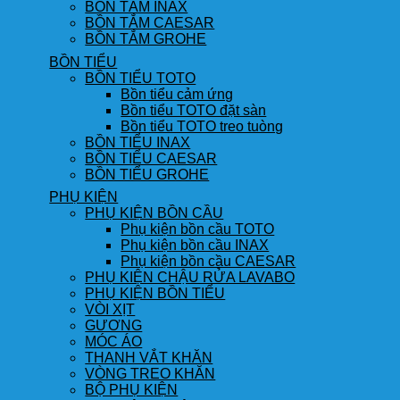
BỒN TẮM INAX
BỒN TẮM CAESAR
BỒN TẮM GROHE
BỒN TIỂU
BỒN TIỂU TOTO
Bồn tiểu cảm ứng
Bồn tiểu TOTO đặt sàn
Bồn tiểu TOTO treo tuòng
BỒN TIỂU INAX
BỒN TIỂU CAESAR
BỒN TIỂU GROHE
PHỤ KIỆN
PHỤ KIỆN BỒN CẦU
Phụ kiện bồn cầu TOTO
Phụ kiện bồn cầu INAX
Phụ kiện bồn cầu CAESAR
PHỤ KIỆN CHẬU RỬA LAVABO
PHỤ KIỆN BỒN TIỂU
VÒI XỊT
GƯƠNG
MÓC ÁO
THANH VẮT KHĂN
VÒNG TREO KHĂN
BỘ PHỤ KIỆN