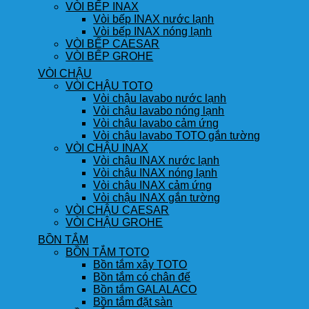
VÒI BẾP INAX
Vòi bếp INAX nước lạnh
Vòi bếp INAX nóng lạnh
VÒI BẾP CAESAR
VÒI BẾP GROHE
VÒI CHẬU
VÒI CHẬU TOTO
Vòi chậu lavabo nước lạnh
Vòi chậu lavabo nóng lạnh
Vòi chậu lavabo cảm ứng
Vòi chậu lavabo TOTO gắn tường
VÒI CHẬU INAX
Vòi chậu INAX nước lạnh
Vòi chậu INAX nóng lạnh
Vòi chậu INAX cảm ứng
Vòi chậu INAX gắn tường
VÒI CHẬU CAESAR
VÒI CHẬU GROHE
BỒN TẮM
BỒN TẮM TOTO
Bồn tắm xây TOTO
Bồn tắm có chân đế
Bồn tắm GALALACO
Bồn tắm đặt sàn