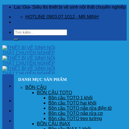
Skip
Lạc Gia- Siêu thị thiết bị vệ sinh nội thất chuyên nghiệp
to
HOTLINE 0903.07.1012 - MR.MINH
content
Tìm
kiếm:
DANH MỤC SẢN PHẨM
BỒN CẦU
BỒN CẦU TOTO
Bồn cầu TOTO 1 khối
TRANG CHỦ
Bồn cầu TOTO hai khối
Bồn cầu TOTO nắp rửa điện tử
GIỚI THIỆU
Bồn cầu TOTO nắp rửa cơ
Bồn cầu TOTO treo tường
SẢN PHẨM
BỒN CẦU INAX
Bồn cầu INAX 1 khối