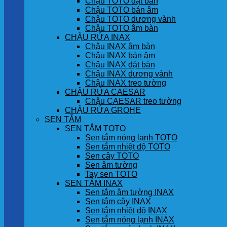
Chậu TOTO đặt bàn
Chậu TOTO bán âm
Chậu TOTO dương vành
Chậu TOTO âm bàn
CHẬU RỬA INAX
Chậu INAX âm bàn
Chậu INAX bán âm
Chậu INAX đặt bàn
Chậu INAX dương vành
Chậu INAX treo tường
CHẬU RỬA CAESAR
Chậu CAESAR treo tường
CHẬU RỬA GROHE
SEN TẮM
SEN TẮM TOTO
Sen tắm nóng lạnh TOTO
Sen tắm nhiệt độ TOTO
Sen cây TOTO
Sen âm tường
Tay sen TOTO
SEN TẮM INAX
Sen tắm âm tường INAX
Sen tắm cây INAX
Sen tắm nhiệt độ INAX
Sen tắm nóng lạnh INAX