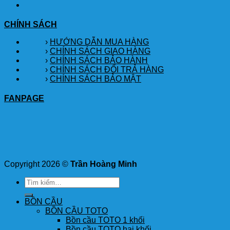
CHÍNH SÁCH
›
HƯỚNG DẪN MUA HÀNG
›
CHÍNH SÁCH GIAO HÀNG
›
CHÍNH SÁCH BẢO HÀNH
›
CHÍNH SÁCH ĐỔI TRẢ HÀNG
›
CHÍNH SÁCH BẢO MẬT
FANPAGE
Copyright 2026 ©
Trần Hoàng Minh
Tìm
kiếm:
BỒN CẦU
BỒN CẦU TOTO
Bồn cầu TOTO 1 khối
Bồn cầu TOTO hai khối