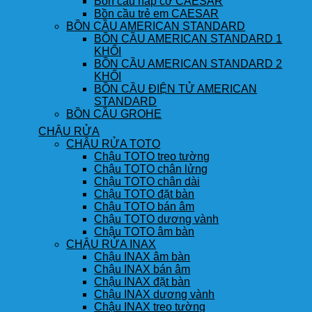
Bồn cầu nắp cơ CAESAR
Bồn cầu trẻ em CAESAR
BỒN CẦU AMERICAN STANDARD
BỒN CẦU AMERICAN STANDARD 1
KHỐI
BỒN CẦU AMERICAN STANDARD 2
KHỐI
BỒN CẦU ĐIỆN TỬ AMERICAN
STANDARD
BỒN CẦU GROHE
CHẬU RỬA
CHẬU RỬA TOTO
Chậu TOTO treo tường
Chậu TOTO chân lửng
Chậu TOTO chân dài
Chậu TOTO đặt bàn
Chậu TOTO bán âm
Chậu TOTO dương vành
Chậu TOTO âm bàn
CHẬU RỬA INAX
Chậu INAX âm bàn
Chậu INAX bán âm
Chậu INAX đặt bàn
Chậu INAX dương vành
Chậu INAX treo tường