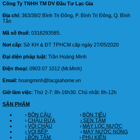
Công Ty TNHH TM DV Đầu Tư Lạc Gia
Địa chỉ:
363/38/2 Bình Trị Đông, P. Bình Trị Đông, Q. Bình
Tân
Mã số thuế:
0316293585.
Nơi cấp
: Sở KH & ĐT TPHCM cấp ngày 27/05/2020
Đại diện pháp luật:
Trần Hoàng Minh
Điện thoại:
0903 07 1012 (Mr.Minh)
Email:
hoangminh@lacgiahome.vn
Giờ làm việc
: Thứ 2-7: 8h-16h30. Chủ nhật: 8h-12h
SẢN PHẨM
›
BỒN CẦU
›
BỒN TIỂU
›
CHẬU RỬA
› SEN TẮM
›
VÒI CHẬU
›
MÁY LỌC NƯỚC
› VÒI BẾP
›
MÁY NƯỚC NÓNG
› BỒN TẮM
›
PHỤ KIỆN