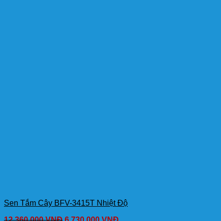
Sen Tắm Cây BFV-3415T Nhiệt Độ
12,360,000
VNĐ
6,730,000
VNĐ