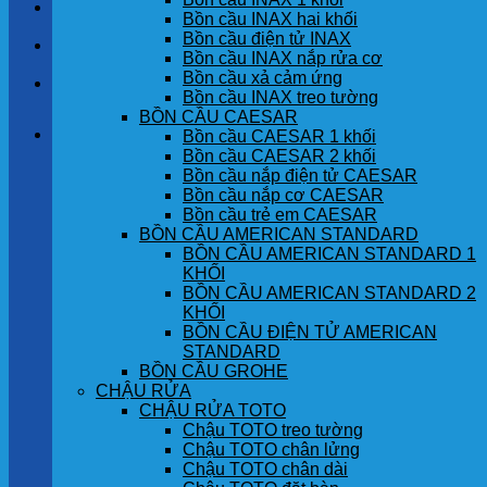
LIÊN HỆ
Bồn cầu INAX hai khối
Bồn cầu điện tử INAX
TIN TỨC
Bồn cầu INAX nắp rửa cơ
Bồn cầu xả cảm ứng
GÓC KHÁCH HÀNG
Bồn cầu INAX treo tường
BỒN CẦU CAESAR
Giỏ hàng
Bồn cầu CAESAR 1 khối
Bồn cầu CAESAR 2 khối
Bồn cầu nắp điện tử CAESAR
Chưa có sản phẩm trong giỏ hàng.
Bồn cầu nắp cơ CAESAR
Bồn cầu trẻ em CAESAR
BỒN CẦU AMERICAN STANDARD
BỒN CẦU AMERICAN STANDARD 1
KHỐI
BỒN CẦU AMERICAN STANDARD 2
KHỐI
BỒN CẦU ĐIỆN TỬ AMERICAN
STANDARD
BỒN CẦU GROHE
CHẬU RỬA
CHẬU RỬA TOTO
Chậu TOTO treo tường
Chậu TOTO chân lửng
Chậu TOTO chân dài