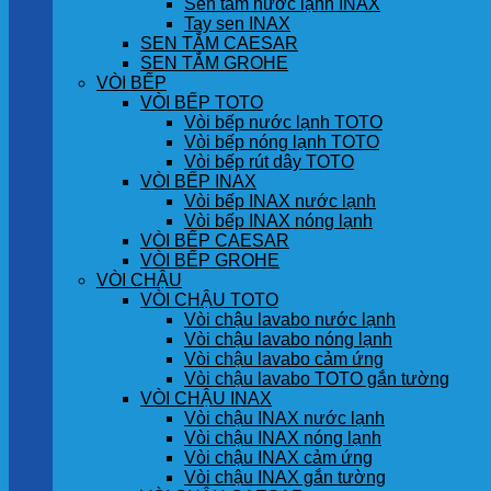
Sen tắm nước lạnh INAX
Tay sen INAX
SEN TẮM CAESAR
SEN TẮM GROHE
VÒI BẾP
VÒI BẾP TOTO
Vòi bếp nước lạnh TOTO
Vòi bếp nóng lạnh TOTO
Vòi bếp rút dây TOTO
VÒI BẾP INAX
Vòi bếp INAX nước lạnh
Vòi bếp INAX nóng lạnh
VÒI BẾP CAESAR
VÒI BẾP GROHE
VÒI CHẬU
VÒI CHẬU TOTO
Vòi chậu lavabo nước lạnh
Vòi chậu lavabo nóng lạnh
Vòi chậu lavabo cảm ứng
Vòi chậu lavabo TOTO gắn tường
VÒI CHẬU INAX
Vòi chậu INAX nước lạnh
Vòi chậu INAX nóng lạnh
Vòi chậu INAX cảm ứng
Vòi chậu INAX gắn tường