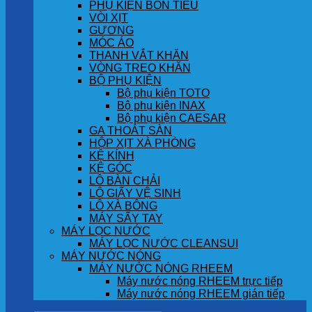
PHỤ KIỆN BỒN TIỂU
VÒI XỊT
GƯƠNG
MÓC ÁO
THANH VẮT KHĂN
VÒNG TREO KHĂN
BỘ PHỤ KIỆN
Bộ phụ kiện TOTO
Bộ phụ kiện INAX
Bộ phụ kiện CAESAR
GA THOÁT SÀN
HỘP XỊT XÀ PHÒNG
KỆ KÍNH
KỆ GÓC
LÔ BÀN CHẢI
LÔ GIẤY VỆ SINH
LÔ XÀ BÔNG
MÁY SẤY TAY
MÁY LỌC NƯỚC
MÁY LỌC NƯỚC CLEANSUI
MÁY NƯỚC NÓNG
MÁY NƯỚC NÓNG RHEEM
Máy nước nóng RHEEM trực tiếp
Máy nước nóng RHEEM gián tiếp