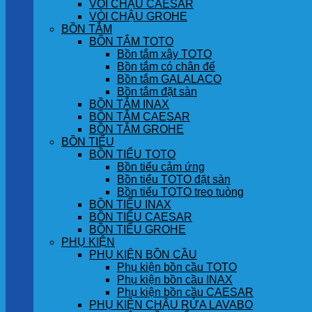
VÒI CHẬU CAESAR
VÒI CHẬU GROHE
BỒN TẮM
BỒN TẮM TOTO
Bồn tắm xây TOTO
Bồn tắm có chân đế
Bồn tắm GALALACO
Bồn tắm đặt sàn
BỒN TẮM INAX
BỒN TẮM CAESAR
BỒN TẮM GROHE
BỒN TIỂU
BỒN TIỂU TOTO
Bồn tiểu cảm ứng
Bồn tiểu TOTO đặt sàn
Bồn tiểu TOTO treo tuòng
BỒN TIỂU INAX
BỒN TIỂU CAESAR
BỒN TIỂU GROHE
PHỤ KIỆN
PHỤ KIỆN BỒN CẦU
Phụ kiện bồn cầu TOTO
Phụ kiện bồn cầu INAX
Phụ kiện bồn cầu CAESAR
PHỤ KIỆN CHẬU RỬA LAVABO