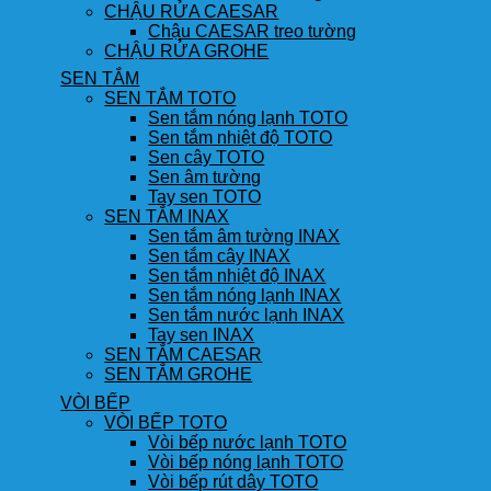
CHẬU RỬA CAESAR
Chậu CAESAR treo tường
CHẬU RỬA GROHE
SEN TẮM
SEN TẮM TOTO
Sen tắm nóng lạnh TOTO
Sen tắm nhiệt độ TOTO
Sen cây TOTO
Sen âm tường
Tay sen TOTO
SEN TẮM INAX
Sen tắm âm tường INAX
Sen tắm cây INAX
Sen tắm nhiệt độ INAX
Sen tắm nóng lạnh INAX
Sen tắm nước lạnh INAX
Tay sen INAX
SEN TẮM CAESAR
SEN TẮM GROHE
VÒI BẾP
VÒI BẾP TOTO
Vòi bếp nước lạnh TOTO
Vòi bếp nóng lạnh TOTO
Vòi bếp rút dây TOTO