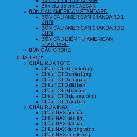
Bồn cầu nắp cơ CAESAR
Bồn cầu trẻ em CAESAR
BỒN CẦU AMERICAN STANDARD
BỒN CẦU AMERICAN STANDARD 1
KHỐI
BỒN CẦU AMERICAN STANDARD 2
KHỐI
BỒN CẦU ĐIỆN TỬ AMERICAN
STANDARD
BỒN CẦU GROHE
CHẬU RỬA
CHẬU RỬA TOTO
Chậu TOTO treo tường
Chậu TOTO chân lửng
Chậu TOTO chân dài
Chậu TOTO đặt bàn
Chậu TOTO bán âm
Chậu TOTO dương vành
Chậu TOTO âm bàn
CHẬU RỬA INAX
Chậu INAX âm bàn
Chậu INAX bán âm
Chậu INAX đặt bàn
Chậu INAX dương vành
Chậu INAX treo tường