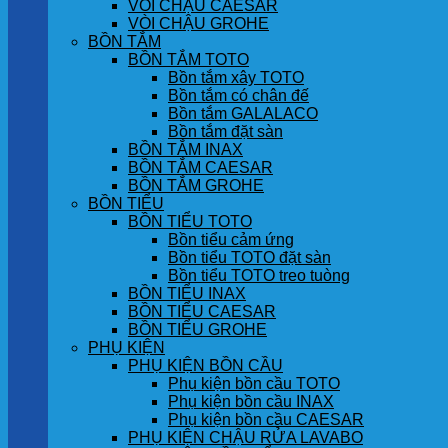
VÒI CHẬU CAESAR
VÒI CHẬU GROHE
BỒN TẮM
BỒN TẮM TOTO
Bồn tắm xây TOTO
Bồn tắm có chân đế
Bồn tắm GALALACO
Bồn tắm đặt sàn
BỒN TẮM INAX
BỒN TẮM CAESAR
BỒN TẮM GROHE
BỒN TIỂU
BỒN TIỂU TOTO
Bồn tiểu cảm ứng
Bồn tiểu TOTO đặt sàn
Bồn tiểu TOTO treo tuòng
BỒN TIỂU INAX
BỒN TIỂU CAESAR
BỒN TIỂU GROHE
PHỤ KIỆN
PHỤ KIỆN BỒN CẦU
Phụ kiện bồn cầu TOTO
Phụ kiện bồn cầu INAX
Phụ kiện bồn cầu CAESAR
PHỤ KIỆN CHẬU RỬA LAVABO