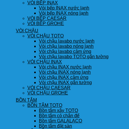
VÒI BẾP INAX
Vòi bếp INAX nước lạnh
Vòi bếp INAX nóng lạnh
VÒI BẾP CAESAR
VÒI BẾP GROHE
VÒI CHẬU
VÒI CHẬU TOTO
Vòi chậu lavabo nước lạnh
Vòi chậu lavabo nóng lạnh
Vòi chậu lavabo cảm ứng
Vòi chậu lavabo TOTO gắn tường
VÒI CHẬU INAX
Vòi chậu INAX nước lạnh
Vòi chậu INAX nóng lạnh
Vòi chậu INAX cảm ứng
Vòi chậu INAX gắn tường
VÒI CHẬU CAESAR
VÒI CHẬU GROHE
BỒN TẮM
BỒN TẮM TOTO
Bồn tắm xây TOTO
Bồn tắm có chân đế
Bồn tắm GALALACO
Bồn tắm đặt sàn