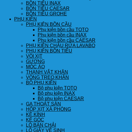
BỒN TIỂU INAX
BỒN TIỂU CAESAR
BỒN TIỂU GROHE
PHỤ KIỆN
PHỤ KIỆN BỒN CẦU
Phụ kiện bồn cầu TOTO
Phụ kiện bồn cầu INAX
Phụ kiện bồn cầu CAESAR
PHỤ KIỆN CHẬU RỬA LAVABO
PHỤ KIỆN BỒN TIỂU
VÒI XỊT
GƯƠNG
MÓC ÁO
THANH VẮT KHĂN
VÒNG TREO KHĂN
BỘ PHỤ KIỆN
Bộ phụ kiện TOTO
Bộ phụ kiện INAX
Bộ phụ kiện CAESAR
GA THOÁT SÀN
HỘP XỊT XÀ PHÒNG
KỆ KÍNH
KỆ GÓC
LÔ BÀN CHẢI
LÔ GIẤY VỆ SINH