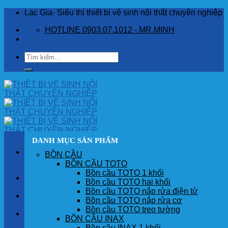
Skip
Lạc Gia- Siêu thị thiết bị vệ sinh nội thất chuyên nghiệp
to
HOTLINE 0903.07.1012 - MR.MINH
content
Tìm
kiếm:
DANH MỤC SẢN PHẨM
BỒN CẦU
BỒN CẦU TOTO
Bồn cầu TOTO 1 khối
TRANG CHỦ
Bồn cầu TOTO hai khối
Bồn cầu TOTO nắp rửa điện tử
GIỚI THIỆU
Bồn cầu TOTO nắp rửa cơ
Bồn cầu TOTO treo tường
SẢN PHẨM
BỒN CẦU INAX
Bồn cầu INAX 1 khối