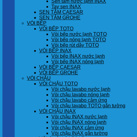
Sen tắm nước lạnh INAX
Tay sen INAX
SEN TẮM CAESAR
SEN TẮM GROHE
VÒI BẾP
VÒI BẾP TOTO
Vòi bếp nước lạnh TOTO
Vòi bếp nóng lạnh TOTO
Vòi bếp rút dây TOTO
VÒI BẾP INAX
Vòi bếp INAX nước lạnh
Vòi bếp INAX nóng lạnh
VÒI BẾP CAESAR
VÒI BẾP GROHE
VÒI CHẬU
VÒI CHẬU TOTO
Vòi chậu lavabo nước lạnh
Vòi chậu lavabo nóng lạnh
Vòi chậu lavabo cảm ứng
Vòi chậu lavabo TOTO gắn tường
VÒI CHẬU INAX
Vòi chậu INAX nước lạnh
Vòi chậu INAX nóng lạnh
Vòi chậu INAX cảm ứng
Vòi chậu INAX gắn tường