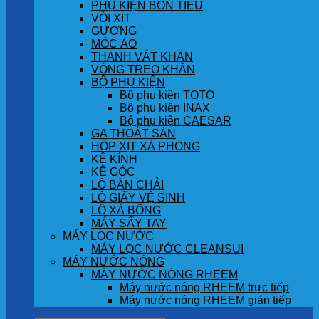
PHỤ KIỆN BỒN TIỂU
VÒI XỊT
GƯƠNG
MÓC ÁO
THANH VẮT KHĂN
VÒNG TREO KHĂN
BỘ PHỤ KIỆN
Bộ phụ kiện TOTO
Bộ phụ kiện INAX
Bộ phụ kiện CAESAR
GA THOÁT SÀN
HỘP XỊT XÀ PHÒNG
KỆ KÍNH
KỆ GÓC
LÔ BÀN CHẢI
LÔ GIẤY VỆ SINH
LÔ XÀ BÔNG
MÁY SẤY TAY
MÁY LỌC NƯỚC
MÁY LỌC NƯỚC CLEANSUI
MÁY NƯỚC NÓNG
MÁY NƯỚC NÓNG RHEEM
Máy nước nóng RHEEM trực tiếp
Máy nước nóng RHEEM gián tiếp