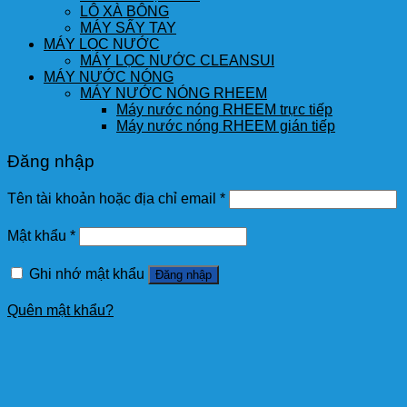
LÔ XÀ BÔNG
MÁY SẤY TAY
MÁY LỌC NƯỚC
MÁY LỌC NƯỚC CLEANSUI
MÁY NƯỚC NÓNG
MÁY NƯỚC NÓNG RHEEM
Máy nước nóng RHEEM trực tiếp
Máy nước nóng RHEEM gián tiếp
Đăng nhập
Tên tài khoản hoặc địa chỉ email
*
Mật khẩu
*
Ghi nhớ mật khẩu
Đăng nhập
Quên mật khẩu?