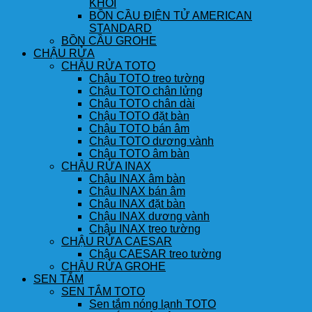
KHỐI
BỒN CẦU ĐIỆN TỬ AMERICAN
STANDARD
BỒN CẦU GROHE
CHẬU RỬA
CHẬU RỬA TOTO
Chậu TOTO treo tường
Chậu TOTO chân lửng
Chậu TOTO chân dài
Chậu TOTO đặt bàn
Chậu TOTO bán âm
Chậu TOTO dương vành
Chậu TOTO âm bàn
CHẬU RỬA INAX
Chậu INAX âm bàn
Chậu INAX bán âm
Chậu INAX đặt bàn
Chậu INAX dương vành
Chậu INAX treo tường
CHẬU RỬA CAESAR
Chậu CAESAR treo tường
CHẬU RỬA GROHE
SEN TẮM
SEN TẮM TOTO
Sen tắm nóng lạnh TOTO