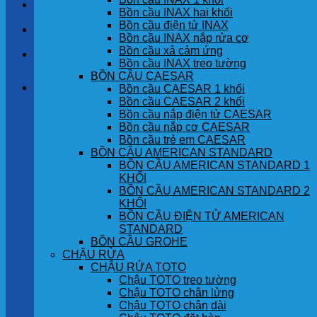
LIÊN HỆ
Bồn cầu INAX hai khối
Bồn cầu điện tử INAX
TIN TỨC
Bồn cầu INAX nắp rửa cơ
Bồn cầu xả cảm ứng
GÓC KHÁCH HÀNG
Bồn cầu INAX treo tường
BỒN CẦU CAESAR
Giỏ hàng
Bồn cầu CAESAR 1 khối
Bồn cầu CAESAR 2 khối
Bồn cầu nắp điện tử CAESAR
Chưa có sản phẩm trong giỏ hàng.
Bồn cầu nắp cơ CAESAR
Bồn cầu trẻ em CAESAR
BỒN CẦU AMERICAN STANDARD
BỒN CẦU AMERICAN STANDARD 1
KHỐI
BỒN CẦU AMERICAN STANDARD 2
KHỐI
BỒN CẦU ĐIỆN TỬ AMERICAN
STANDARD
BỒN CẦU GROHE
CHẬU RỬA
CHẬU RỬA TOTO
Chậu TOTO treo tường
Chậu TOTO chân lửng
Chậu TOTO chân dài