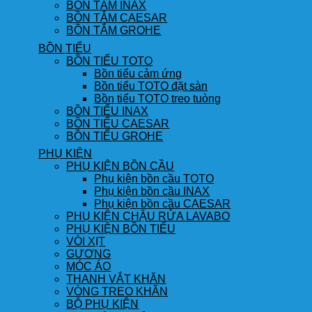
BỒN TẮM INAX
BỒN TẮM CAESAR
BỒN TẮM GROHE
BỒN TIỂU
BỒN TIỂU TOTO
Bồn tiểu cảm ứng
Bồn tiểu TOTO đặt sàn
Bồn tiểu TOTO treo tuòng
BỒN TIỂU INAX
BỒN TIỂU CAESAR
BỒN TIỂU GROHE
PHỤ KIỆN
PHỤ KIỆN BỒN CẦU
Phụ kiện bồn cầu TOTO
Phụ kiện bồn cầu INAX
Phụ kiện bồn cầu CAESAR
PHỤ KIỆN CHẬU RỬA LAVABO
PHỤ KIỆN BỒN TIỂU
VÒI XỊT
GƯƠNG
MÓC ÁO
THANH VẮT KHĂN
VÒNG TREO KHĂN
BỘ PHỤ KIỆN