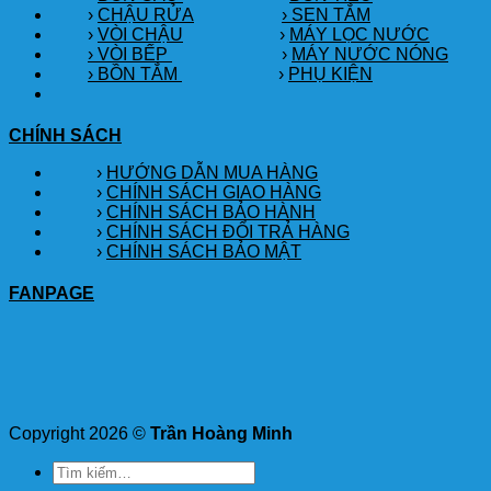
›
CHẬU RỬA
› SEN TẮM
›
VÒI CHẬU
›
MÁY LỌC NƯỚC
› VÒI BẾP
›
MÁY NƯỚC NÓNG
› BỒN TẮM
›
PHỤ KIỆN
CHÍNH SÁCH
›
HƯỚNG DẪN MUA HÀNG
›
CHÍNH SÁCH GIAO HÀNG
›
CHÍNH SÁCH BẢO HÀNH
›
CHÍNH SÁCH ĐỔI TRẢ HÀNG
›
CHÍNH SÁCH BẢO MẬT
FANPAGE
Copyright 2026 ©
Trần Hoàng Minh
Tìm
kiếm: