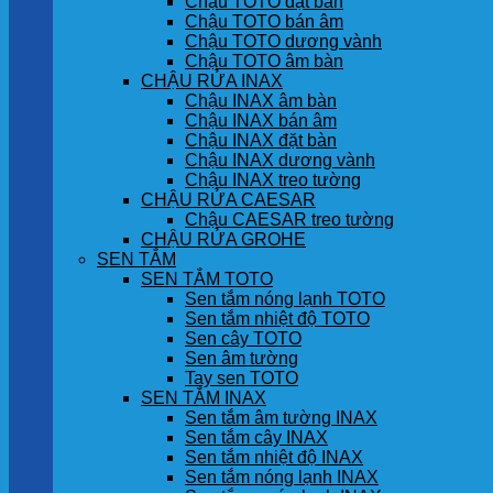
Chậu TOTO đặt bàn
Chậu TOTO bán âm
Chậu TOTO dương vành
Chậu TOTO âm bàn
CHẬU RỬA INAX
Chậu INAX âm bàn
Chậu INAX bán âm
Chậu INAX đặt bàn
Chậu INAX dương vành
Chậu INAX treo tường
CHẬU RỬA CAESAR
Chậu CAESAR treo tường
CHẬU RỬA GROHE
SEN TẮM
SEN TẮM TOTO
Sen tắm nóng lạnh TOTO
Sen tắm nhiệt độ TOTO
Sen cây TOTO
Sen âm tường
Tay sen TOTO
SEN TẮM INAX
Sen tắm âm tường INAX
Sen tắm cây INAX
Sen tắm nhiệt độ INAX
Sen tắm nóng lạnh INAX