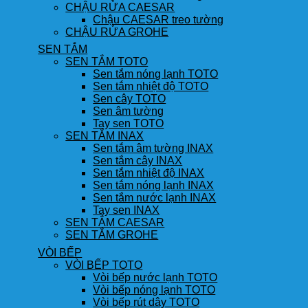
CHẬU RỬA CAESAR
Chậu CAESAR treo tường
CHẬU RỬA GROHE
SEN TẮM
SEN TẮM TOTO
Sen tắm nóng lạnh TOTO
Sen tắm nhiệt độ TOTO
Sen cây TOTO
Sen âm tường
Tay sen TOTO
SEN TẮM INAX
Sen tắm âm tường INAX
Sen tắm cây INAX
Sen tắm nhiệt độ INAX
Sen tắm nóng lạnh INAX
Sen tắm nước lạnh INAX
Tay sen INAX
SEN TẮM CAESAR
SEN TẮM GROHE
VÒI BẾP
VÒI BẾP TOTO
Vòi bếp nước lạnh TOTO
Vòi bếp nóng lạnh TOTO
Vòi bếp rút dây TOTO