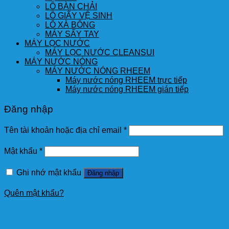
LÔ BÀN CHẢI
LÔ GIẤY VỆ SINH
LÔ XÀ BÔNG
MÁY SẤY TAY
MÁY LỌC NƯỚC
MÁY LỌC NƯỚC CLEANSUI
MÁY NƯỚC NÓNG
MÁY NƯỚC NÓNG RHEEM
Máy nước nóng RHEEM trực tiếp
Máy nước nóng RHEEM gián tiếp
Đăng nhập
Tên tài khoản hoặc địa chỉ email
*
Mật khẩu
*
Ghi nhớ mật khẩu
Đăng nhập
Quên mật khẩu?