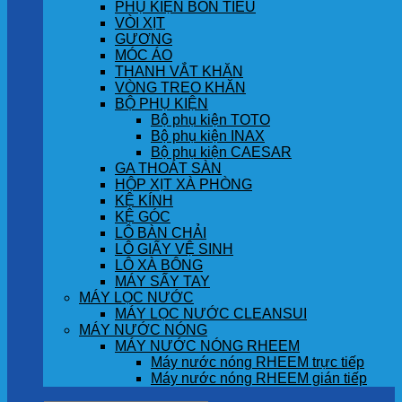
PHỤ KIỆN BỒN TIỂU
VÒI XỊT
GƯƠNG
MÓC ÁO
THANH VẮT KHĂN
VÒNG TREO KHĂN
BỘ PHỤ KIỆN
Bộ phụ kiện TOTO
Bộ phụ kiện INAX
Bộ phụ kiện CAESAR
GA THOÁT SÀN
HỘP XỊT XÀ PHÒNG
KỆ KÍNH
KỆ GÓC
LÔ BÀN CHẢI
LÔ GIẤY VỆ SINH
LÔ XÀ BÔNG
MÁY SẤY TAY
MÁY LỌC NƯỚC
MÁY LỌC NƯỚC CLEANSUI
MÁY NƯỚC NÓNG
MÁY NƯỚC NÓNG RHEEM
Máy nước nóng RHEEM trực tiếp
Máy nước nóng RHEEM gián tiếp