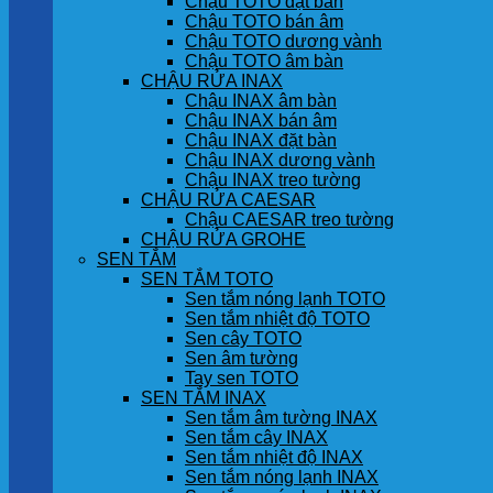
Chậu TOTO đặt bàn
Chậu TOTO bán âm
Chậu TOTO dương vành
Chậu TOTO âm bàn
CHẬU RỬA INAX
Chậu INAX âm bàn
Chậu INAX bán âm
Chậu INAX đặt bàn
Chậu INAX dương vành
Chậu INAX treo tường
CHẬU RỬA CAESAR
Chậu CAESAR treo tường
CHẬU RỬA GROHE
SEN TẮM
SEN TẮM TOTO
Sen tắm nóng lạnh TOTO
Sen tắm nhiệt độ TOTO
Sen cây TOTO
Sen âm tường
Tay sen TOTO
SEN TẮM INAX
Sen tắm âm tường INAX
Sen tắm cây INAX
Sen tắm nhiệt độ INAX
Sen tắm nóng lạnh INAX