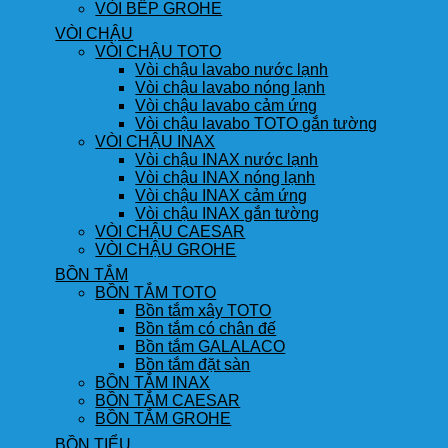
VÒI BẾP GROHE
VÒI CHẬU
VÒI CHẬU TOTO
Vòi chậu lavabo nước lạnh
Vòi chậu lavabo nóng lạnh
Vòi chậu lavabo cảm ứng
Vòi chậu lavabo TOTO gắn tường
VÒI CHẬU INAX
Vòi chậu INAX nước lạnh
Vòi chậu INAX nóng lạnh
Vòi chậu INAX cảm ứng
Vòi chậu INAX gắn tường
VÒI CHẬU CAESAR
VÒI CHẬU GROHE
BỒN TẮM
BỒN TẮM TOTO
Bồn tắm xây TOTO
Bồn tắm có chân đế
Bồn tắm GALALACO
Bồn tắm đặt sàn
BỒN TẮM INAX
BỒN TẮM CAESAR
BỒN TẮM GROHE
BỒN TIỂU