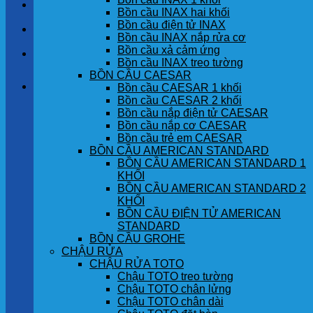
LIÊN HỆ
Bồn cầu INAX hai khối
Bồn cầu điện tử INAX
TIN TỨC
Bồn cầu INAX nắp rửa cơ
Bồn cầu xả cảm ứng
GÓC KHÁCH HÀNG
Bồn cầu INAX treo tường
BỒN CẦU CAESAR
Giỏ hàng
Bồn cầu CAESAR 1 khối
Bồn cầu CAESAR 2 khối
Bồn cầu nắp điện tử CAESAR
Chưa có sản phẩm trong giỏ hàng.
Bồn cầu nắp cơ CAESAR
Bồn cầu trẻ em CAESAR
BỒN CẦU AMERICAN STANDARD
BỒN CẦU AMERICAN STANDARD 1
KHỐI
BỒN CẦU AMERICAN STANDARD 2
KHỐI
BỒN CẦU ĐIỆN TỬ AMERICAN
STANDARD
BỒN CẦU GROHE
CHẬU RỬA
CHẬU RỬA TOTO
Chậu TOTO treo tường
Chậu TOTO chân lửng
Chậu TOTO chân dài