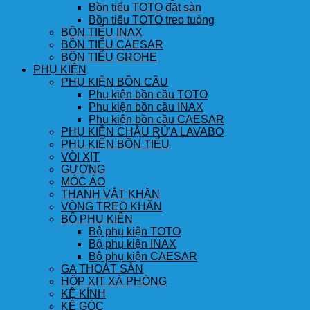
Bồn tiểu TOTO đặt sàn
Bồn tiểu TOTO treo tuòng
BỒN TIỂU INAX
BỒN TIỂU CAESAR
BỒN TIỂU GROHE
PHỤ KIỆN
PHỤ KIỆN BỒN CẦU
Phụ kiện bồn cầu TOTO
Phụ kiện bồn cầu INAX
Phụ kiện bồn cầu CAESAR
PHỤ KIỆN CHẬU RỬA LAVABO
PHỤ KIỆN BỒN TIỂU
VÒI XỊT
GƯƠNG
MÓC ÁO
THANH VẮT KHĂN
VÒNG TREO KHĂN
BỘ PHỤ KIỆN
Bộ phụ kiện TOTO
Bộ phụ kiện INAX
Bộ phụ kiện CAESAR
GA THOÁT SÀN
HỘP XỊT XÀ PHÒNG
KỆ KÍNH
KỆ GÓC