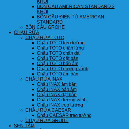
KHỐI
BỒN CẦU AMERICAN STANDARD 2
KHỐI
BỒN CẦU ĐIỆN TỬ AMERICAN
STANDARD
BỒN CẦU GROHE
CHẬU RỬA
CHẬU RỬA TOTO
Chậu TOTO treo tường
Chậu TOTO chân lửng
Chậu TOTO chân dài
Chậu TOTO đặt bàn
Chậu TOTO bán âm
Chậu TOTO dương vành
Chậu TOTO âm bàn
CHẬU RỬA INAX
Chậu INAX âm bàn
Chậu INAX bán âm
Chậu INAX đặt bàn
Chậu INAX dương vành
Chậu INAX treo tường
CHẬU RỬA CAESAR
Chậu CAESAR treo tường
CHẬU RỬA GROHE
SEN TẮM