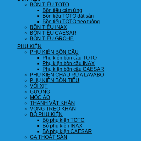
BỒN TIỂU TOTO
Bồn tiểu cảm ứng
Bồn tiểu TOTO đặt sàn
Bồn tiểu TOTO treo tuòng
BỒN TIỂU INAX
BỒN TIỂU CAESAR
BỒN TIỂU GROHE
PHỤ KIỆN
PHỤ KIỆN BỒN CẦU
Phụ kiện bồn cầu TOTO
Phụ kiện bồn cầu INAX
Phụ kiện bồn cầu CAESAR
PHỤ KIỆN CHẬU RỬA LAVABO
PHỤ KIỆN BỒN TIỂU
VÒI XỊT
GƯƠNG
MÓC ÁO
THANH VẮT KHĂN
VÒNG TREO KHĂN
BỘ PHỤ KIỆN
Bộ phụ kiện TOTO
Bộ phụ kiện INAX
Bộ phụ kiện CAESAR
GA THOÁT SÀN