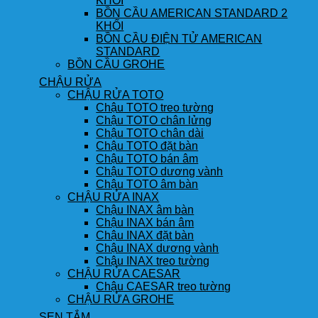
KHỐI
BỒN CẦU AMERICAN STANDARD 2
KHỐI
BỒN CẦU ĐIỆN TỬ AMERICAN
STANDARD
BỒN CẦU GROHE
CHẬU RỬA
CHẬU RỬA TOTO
Chậu TOTO treo tường
Chậu TOTO chân lửng
Chậu TOTO chân dài
Chậu TOTO đặt bàn
Chậu TOTO bán âm
Chậu TOTO dương vành
Chậu TOTO âm bàn
CHẬU RỬA INAX
Chậu INAX âm bàn
Chậu INAX bán âm
Chậu INAX đặt bàn
Chậu INAX dương vành
Chậu INAX treo tường
CHẬU RỬA CAESAR
Chậu CAESAR treo tường
CHẬU RỬA GROHE
SEN TẮM