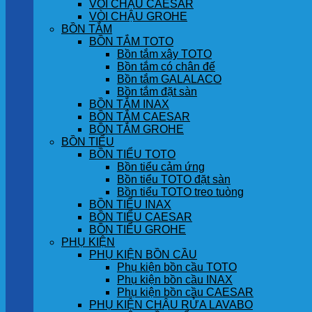
VÒI CHẬU CAESAR
VÒI CHẬU GROHE
BỒN TẮM
BỒN TẮM TOTO
Bồn tắm xây TOTO
Bồn tắm có chân đế
Bồn tắm GALALACO
Bồn tắm đặt sàn
BỒN TẮM INAX
BỒN TẮM CAESAR
BỒN TẮM GROHE
BỒN TIỂU
BỒN TIỂU TOTO
Bồn tiểu cảm ứng
Bồn tiểu TOTO đặt sàn
Bồn tiểu TOTO treo tuòng
BỒN TIỂU INAX
BỒN TIỂU CAESAR
BỒN TIỂU GROHE
PHỤ KIỆN
PHỤ KIỆN BỒN CẦU
Phụ kiện bồn cầu TOTO
Phụ kiện bồn cầu INAX
Phụ kiện bồn cầu CAESAR
PHỤ KIỆN CHẬU RỬA LAVABO