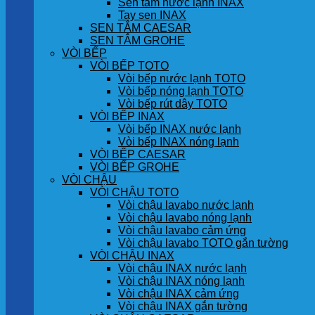
Sen tắm nước lạnh INAX
Tay sen INAX
SEN TẮM CAESAR
SEN TẮM GROHE
VÒI BẾP
VÒI BẾP TOTO
Vòi bếp nước lạnh TOTO
Vòi bếp nóng lạnh TOTO
Vòi bếp rút dây TOTO
VÒI BẾP INAX
Vòi bếp INAX nước lạnh
Vòi bếp INAX nóng lạnh
VÒI BẾP CAESAR
VÒI BẾP GROHE
VÒI CHẬU
VÒI CHẬU TOTO
Vòi chậu lavabo nước lạnh
Vòi chậu lavabo nóng lạnh
Vòi chậu lavabo cảm ứng
Vòi chậu lavabo TOTO gắn tường
VÒI CHẬU INAX
Vòi chậu INAX nước lạnh
Vòi chậu INAX nóng lạnh
Vòi chậu INAX cảm ứng
Vòi chậu INAX gắn tường