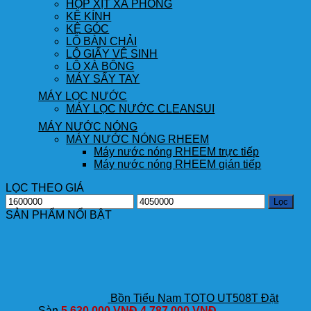
HỘP XỊT XÀ PHÒNG
KỆ KÍNH
KỆ GÓC
LÔ BÀN CHẢI
LÔ GIẤY VỆ SINH
LÔ XÀ BÔNG
MÁY SẤY TAY
MÁY LỌC NƯỚC
MÁY LỌC NƯỚC CLEANSUI
MÁY NƯỚC NÓNG
MÁY NƯỚC NÓNG RHEEM
Máy nước nóng RHEEM trực tiếp
Máy nước nóng RHEEM gián tiếp
LỌC THEO GIÁ
Giá
Giá
Lọc
thấp
cao
SẢN PHẨM NỔI BẬT
nhất
nhất
Bồn Tiểu Nam TOTO UT508T Đặt
Sàn
5,630,000
VNĐ
4,787,000
VNĐ