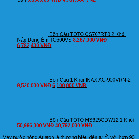
Bồn Cầu TOTO CS767RT8 2 Khối
Nắp Đóng Êm TC600VS
8,267,000
VNĐ
6,782,400
VNĐ
Bồn Cầu 1 Khối INAX AC-900VRN-2
9,520,000
VNĐ
6,100,000
VNĐ
Bồn Cầu TOTO MS625CDW12 1 Khối
50,996,000
VNĐ
40,792,000
VNĐ
Máy nước nóng Ariston là thương hiệu đến từ Ý, với hơn 90