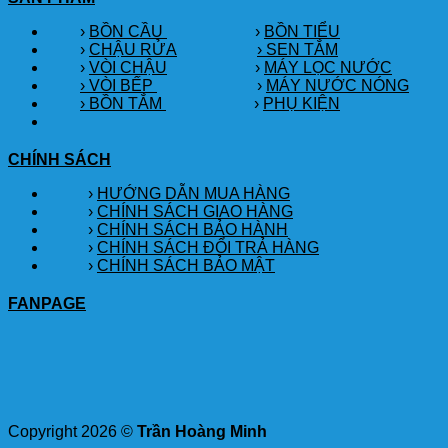
›
BỒN CẦU
›
BỒN TIỂU
›
CHẬU RỬA
› SEN TẮM
›
VÒI CHẬU
›
MÁY LỌC NƯỚC
› VÒI BẾP
›
MÁY NƯỚC NÓNG
› BỒN TẮM
›
PHỤ KIỆN
CHÍNH SÁCH
›
HƯỚNG DẪN MUA HÀNG
›
CHÍNH SÁCH GIAO HÀNG
›
CHÍNH SÁCH BẢO HÀNH
›
CHÍNH SÁCH ĐỔI TRẢ HÀNG
›
CHÍNH SÁCH BẢO MẬT
FANPAGE
Copyright 2026 ©
Trần Hoàng Minh