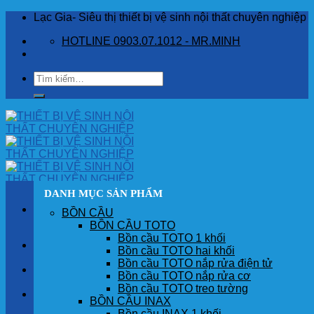
Skip
Lạc Gia- Siêu thị thiết bị vệ sinh nội thất chuyên nghiệp
to
HOTLINE 0903.07.1012 - MR.MINH
content
Tìm
kiếm:
DANH MỤC SẢN PHẨM
BỒN CẦU
BỒN CẦU TOTO
Bồn cầu TOTO 1 khối
TRANG CHỦ
Bồn cầu TOTO hai khối
Bồn cầu TOTO nắp rửa điện tử
GIỚI THIỆU
Bồn cầu TOTO nắp rửa cơ
Bồn cầu TOTO treo tường
SẢN PHẨM
BỒN CẦU INAX
Bồn cầu INAX 1 khối