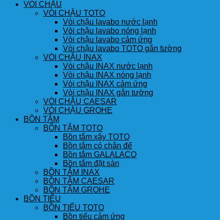
VÒI CHẬU
VÒI CHẬU TOTO
Vòi chậu lavabo nước lạnh
Vòi chậu lavabo nóng lạnh
Vòi chậu lavabo cảm ứng
Vòi chậu lavabo TOTO gắn tường
VÒI CHẬU INAX
Vòi chậu INAX nước lạnh
Vòi chậu INAX nóng lạnh
Vòi chậu INAX cảm ứng
Vòi chậu INAX gắn tường
VÒI CHẬU CAESAR
VÒI CHẬU GROHE
BỒN TẮM
BỒN TẮM TOTO
Bồn tắm xây TOTO
Bồn tắm có chân đế
Bồn tắm GALALACO
Bồn tắm đặt sàn
BỒN TẮM INAX
BỒN TẮM CAESAR
BỒN TẮM GROHE
BỒN TIỂU
BỒN TIỂU TOTO
Bồn tiểu cảm ứng