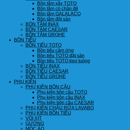
Bồn tắm xây TOTO
Bồn tắm có chân đế
Bồn tắm GALALACO
Bồn tắm đặt sàn
BỒN TẮM INAX
BỒN TẮM CAESAR
BỒN TẮM GROHE
BỒN TIỂU
BỒN TIỂU TOTO
Bồn tiểu cảm ứng
Bồn tiểu TOTO đặt sàn
Bồn tiểu TOTO treo tuòng
BỒN TIỂU INAX
BỒN TIỂU CAESAR
BỒN TIỂU GROHE
PHỤ KIỆN
PHỤ KIỆN BỒN CẦU
Phụ kiện bồn cầu TOTO
Phụ kiện bồn cầu INAX
Phụ kiện bồn cầu CAESAR
PHỤ KIỆN CHẬU RỬA LAVABO
PHỤ KIỆN BỒN TIỂU
VÒI XỊT
GƯƠNG
MÓC ÁO