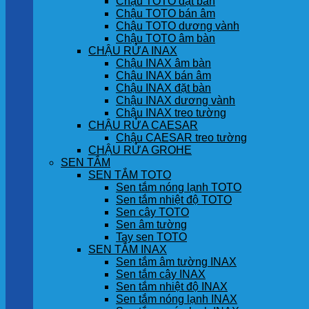
Chậu TOTO đặt bàn
Chậu TOTO bán âm
Chậu TOTO dương vành
Chậu TOTO âm bàn
CHẬU RỬA INAX
Chậu INAX âm bàn
Chậu INAX bán âm
Chậu INAX đặt bàn
Chậu INAX dương vành
Chậu INAX treo tường
CHẬU RỬA CAESAR
Chậu CAESAR treo tường
CHẬU RỬA GROHE
SEN TẮM
SEN TẮM TOTO
Sen tắm nóng lạnh TOTO
Sen tắm nhiệt độ TOTO
Sen cây TOTO
Sen âm tường
Tay sen TOTO
SEN TẮM INAX
Sen tắm âm tường INAX
Sen tắm cây INAX
Sen tắm nhiệt độ INAX
Sen tắm nóng lạnh INAX