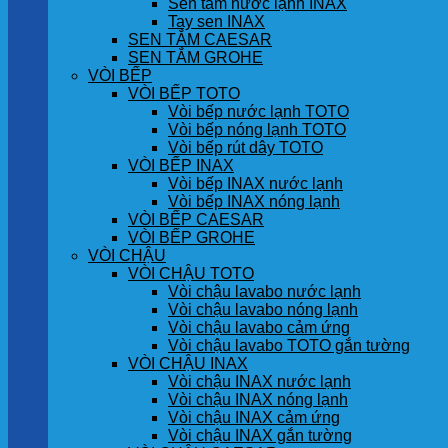
Sen tắm nước lạnh INAX
Tay sen INAX
SEN TẮM CAESAR
SEN TẮM GROHE
VÒI BẾP
VÒI BẾP TOTO
Vòi bếp nước lạnh TOTO
Vòi bếp nóng lạnh TOTO
Vòi bếp rút dây TOTO
VÒI BẾP INAX
Vòi bếp INAX nước lạnh
Vòi bếp INAX nóng lạnh
VÒI BẾP CAESAR
VÒI BẾP GROHE
VÒI CHẬU
VÒI CHẬU TOTO
Vòi chậu lavabo nước lạnh
Vòi chậu lavabo nóng lạnh
Vòi chậu lavabo cảm ứng
Vòi chậu lavabo TOTO gắn tường
VÒI CHẬU INAX
Vòi chậu INAX nước lạnh
Vòi chậu INAX nóng lạnh
Vòi chậu INAX cảm ứng
Vòi chậu INAX gắn tường