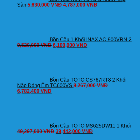
Sàn
5,630,000
VNĐ
4,787,000
VNĐ
Bồn Cầu 1 Khối INAX AC-900VRN-2
9,520,000
VNĐ
6,100,000
VNĐ
Bồn Cầu TOTO CS767RT8 2 Khối
Nắp Đóng Êm TC600VS
8,267,000
VNĐ
6,782,400
VNĐ
Bồn Cầu TOTO MS625DW11 1 Khối
49,297,000
VNĐ
39,442,000
VNĐ