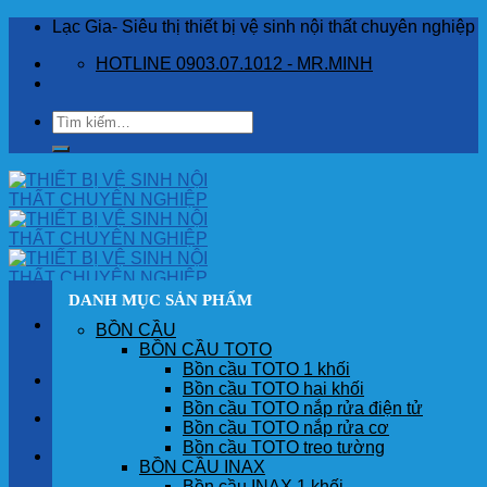
Skip
Lạc Gia- Siêu thị thiết bị vệ sinh nội thất chuyên nghiệp
to
HOTLINE 0903.07.1012 - MR.MINH
content
Tìm
kiếm:
DANH MỤC SẢN PHẨM
BỒN CẦU
BỒN CẦU TOTO
Bồn cầu TOTO 1 khối
TRANG CHỦ
Bồn cầu TOTO hai khối
Bồn cầu TOTO nắp rửa điện tử
GIỚI THIỆU
Bồn cầu TOTO nắp rửa cơ
Bồn cầu TOTO treo tường
SẢN PHẨM
BỒN CẦU INAX
Bồn cầu INAX 1 khối