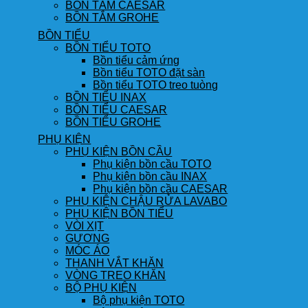
BỒN TẮM CAESAR
BỒN TẮM GROHE
BỒN TIỂU
BỒN TIỂU TOTO
Bồn tiểu cảm ứng
Bồn tiểu TOTO đặt sàn
Bồn tiểu TOTO treo tuòng
BỒN TIỂU INAX
BỒN TIỂU CAESAR
BỒN TIỂU GROHE
PHỤ KIỆN
PHỤ KIỆN BỒN CẦU
Phụ kiện bồn cầu TOTO
Phụ kiện bồn cầu INAX
Phụ kiện bồn cầu CAESAR
PHỤ KIỆN CHẬU RỬA LAVABO
PHỤ KIỆN BỒN TIỂU
VÒI XỊT
GƯƠNG
MÓC ÁO
THANH VẮT KHĂN
VÒNG TREO KHĂN
BỘ PHỤ KIỆN
Bộ phụ kiện TOTO