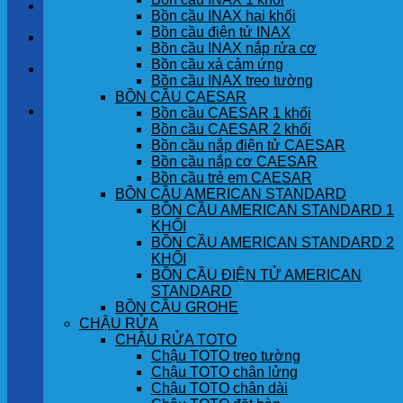
LIÊN HỆ
Bồn cầu INAX hai khối
Bồn cầu điện tử INAX
TIN TỨC
Bồn cầu INAX nắp rửa cơ
Bồn cầu xả cảm ứng
GÓC KHÁCH HÀNG
Bồn cầu INAX treo tường
BỒN CẦU CAESAR
Giỏ hàng
Bồn cầu CAESAR 1 khối
Bồn cầu CAESAR 2 khối
Bồn cầu nắp điện tử CAESAR
Chưa có sản phẩm trong giỏ hàng.
Bồn cầu nắp cơ CAESAR
Bồn cầu trẻ em CAESAR
BỒN CẦU AMERICAN STANDARD
BỒN CẦU AMERICAN STANDARD 1
KHỐI
BỒN CẦU AMERICAN STANDARD 2
KHỐI
BỒN CẦU ĐIỆN TỬ AMERICAN
STANDARD
BỒN CẦU GROHE
CHẬU RỬA
CHẬU RỬA TOTO
Chậu TOTO treo tường
Chậu TOTO chân lửng
Chậu TOTO chân dài