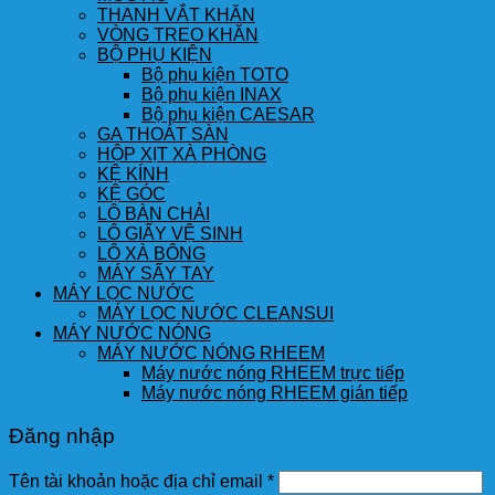
THANH VẮT KHĂN
VÒNG TREO KHĂN
BỘ PHỤ KIỆN
Bộ phụ kiện TOTO
Bộ phụ kiện INAX
Bộ phụ kiện CAESAR
GA THOÁT SÀN
HỘP XỊT XÀ PHÒNG
KỆ KÍNH
KỆ GÓC
LÔ BÀN CHẢI
LÔ GIẤY VỆ SINH
LÔ XÀ BÔNG
MÁY SẤY TAY
MÁY LỌC NƯỚC
MÁY LỌC NƯỚC CLEANSUI
MÁY NƯỚC NÓNG
MÁY NƯỚC NÓNG RHEEM
Máy nước nóng RHEEM trực tiếp
Máy nước nóng RHEEM gián tiếp
Đăng nhập
Tên tài khoản hoặc địa chỉ email
*