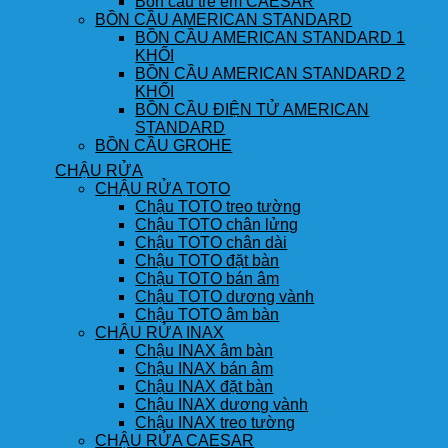
Bồn cầu trẻ em CAESAR
BỒN CẦU AMERICAN STANDARD
BỒN CẦU AMERICAN STANDARD 1
KHỐI
BỒN CẦU AMERICAN STANDARD 2
KHỐI
BỒN CẦU ĐIỆN TỬ AMERICAN
STANDARD
BỒN CẦU GROHE
CHẬU RỬA
CHẬU RỬA TOTO
Chậu TOTO treo tường
Chậu TOTO chân lửng
Chậu TOTO chân dài
Chậu TOTO đặt bàn
Chậu TOTO bán âm
Chậu TOTO dương vành
Chậu TOTO âm bàn
CHẬU RỬA INAX
Chậu INAX âm bàn
Chậu INAX bán âm
Chậu INAX đặt bàn
Chậu INAX dương vành
Chậu INAX treo tường
CHẬU RỬA CAESAR