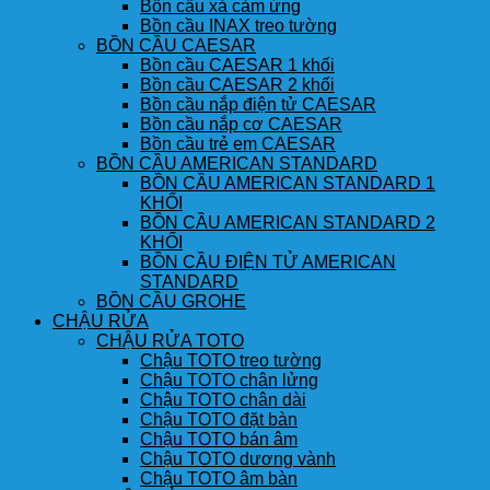
Bồn cầu xả cảm ứng
Bồn cầu INAX treo tường
BỒN CẦU CAESAR
Bồn cầu CAESAR 1 khối
Bồn cầu CAESAR 2 khối
Bồn cầu nắp điện tử CAESAR
Bồn cầu nắp cơ CAESAR
Bồn cầu trẻ em CAESAR
BỒN CẦU AMERICAN STANDARD
BỒN CẦU AMERICAN STANDARD 1
KHỐI
BỒN CẦU AMERICAN STANDARD 2
KHỐI
BỒN CẦU ĐIỆN TỬ AMERICAN
STANDARD
BỒN CẦU GROHE
CHẬU RỬA
CHẬU RỬA TOTO
Chậu TOTO treo tường
Chậu TOTO chân lửng
Chậu TOTO chân dài
Chậu TOTO đặt bàn
Chậu TOTO bán âm
Chậu TOTO dương vành
Chậu TOTO âm bàn