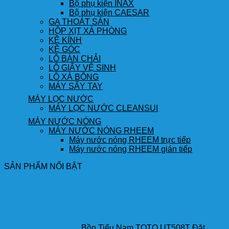
Bộ phụ kiện INAX
Bộ phụ kiện CAESAR
GA THOÁT SÀN
HỘP XỊT XÀ PHÒNG
KỆ KÍNH
KỆ GÓC
LÔ BÀN CHẢI
LÔ GIẤY VỆ SINH
LÔ XÀ BÔNG
MÁY SẤY TAY
MÁY LỌC NƯỚC
MÁY LỌC NƯỚC CLEANSUI
MÁY NƯỚC NÓNG
MÁY NƯỚC NÓNG RHEEM
Máy nước nóng RHEEM trực tiếp
Máy nước nóng RHEEM gián tiếp
SẢN PHẨM NỔI BẬT
Bồn Tiểu Nam TOTO UT508T Đặt