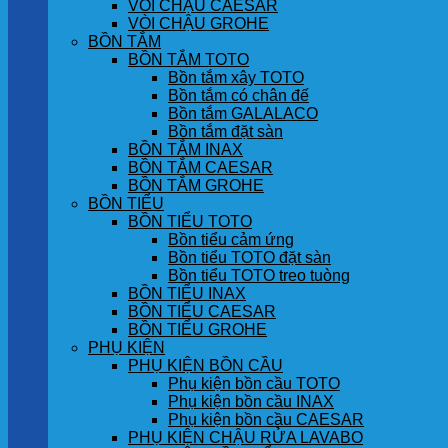
VÒI CHẬU CAESAR
VÒI CHẬU GROHE
BỒN TẮM
BỒN TẮM TOTO
Bồn tắm xây TOTO
Bồn tắm có chân đế
Bồn tắm GALALACO
Bồn tắm đặt sàn
BỒN TẮM INAX
BỒN TẮM CAESAR
BỒN TẮM GROHE
BỒN TIỂU
BỒN TIỂU TOTO
Bồn tiểu cảm ứng
Bồn tiểu TOTO đặt sàn
Bồn tiểu TOTO treo tuòng
BỒN TIỂU INAX
BỒN TIỂU CAESAR
BỒN TIỂU GROHE
PHỤ KIỆN
PHỤ KIỆN BỒN CẦU
Phụ kiện bồn cầu TOTO
Phụ kiện bồn cầu INAX
Phụ kiện bồn cầu CAESAR
PHỤ KIỆN CHẬU RỬA LAVABO