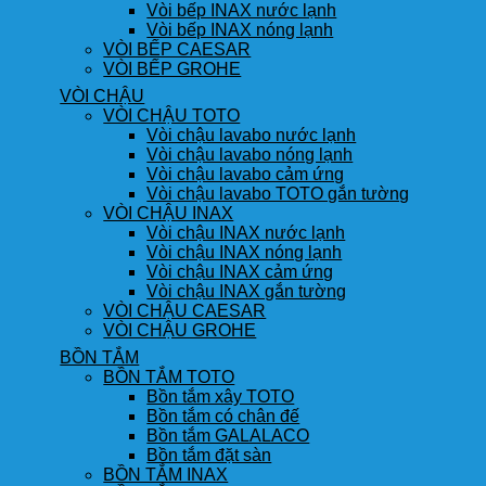
Vòi bếp INAX nước lạnh
Vòi bếp INAX nóng lạnh
VÒI BẾP CAESAR
VÒI BẾP GROHE
VÒI CHẬU
VÒI CHẬU TOTO
Vòi chậu lavabo nước lạnh
Vòi chậu lavabo nóng lạnh
Vòi chậu lavabo cảm ứng
Vòi chậu lavabo TOTO gắn tường
VÒI CHẬU INAX
Vòi chậu INAX nước lạnh
Vòi chậu INAX nóng lạnh
Vòi chậu INAX cảm ứng
Vòi chậu INAX gắn tường
VÒI CHẬU CAESAR
VÒI CHẬU GROHE
BỒN TẮM
BỒN TẮM TOTO
Bồn tắm xây TOTO
Bồn tắm có chân đế
Bồn tắm GALALACO
Bồn tắm đặt sàn
BỒN TẮM INAX