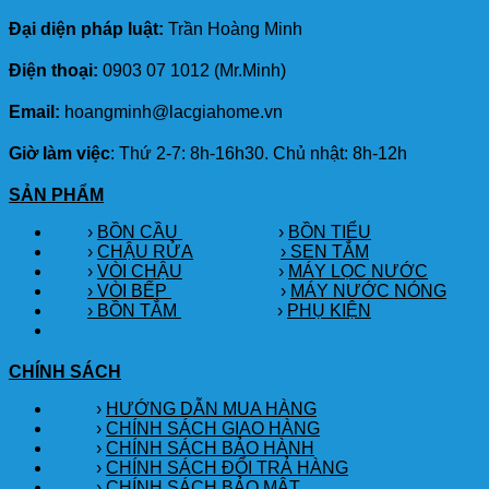
Đại diện pháp luật:
Trần Hoàng Minh
Điện thoại:
0903 07 1012 (Mr.Minh)
Email:
hoangminh@lacgiahome.vn
Giờ làm việc
: Thứ 2-7: 8h-16h30. Chủ nhật: 8h-12h
SẢN PHẨM
›
BỒN CẦU
›
BỒN TIỂU
›
CHẬU RỬA
› SEN TẮM
›
VÒI CHẬU
›
MÁY LỌC NƯỚC
› VÒI BẾP
›
MÁY NƯỚC NÓNG
› BỒN TẮM
›
PHỤ KIỆN
CHÍNH SÁCH
›
HƯỚNG DẪN MUA HÀNG
›
CHÍNH SÁCH GIAO HÀNG
›
CHÍNH SÁCH BẢO HÀNH
›
CHÍNH SÁCH ĐỔI TRẢ HÀNG
›
CHÍNH SÁCH BẢO MẬT