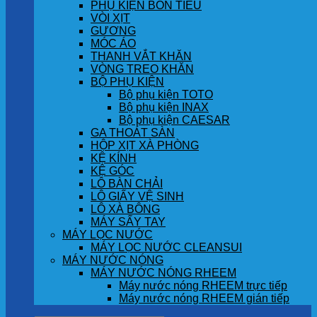
PHỤ KIỆN BỒN TIỂU
VÒI XỊT
GƯƠNG
MÓC ÁO
THANH VẮT KHĂN
VÒNG TREO KHĂN
BỘ PHỤ KIỆN
Bộ phụ kiện TOTO
Bộ phụ kiện INAX
Bộ phụ kiện CAESAR
GA THOÁT SÀN
HỘP XỊT XÀ PHÒNG
KỆ KÍNH
KỆ GÓC
LÔ BÀN CHẢI
LÔ GIẤY VỆ SINH
LÔ XÀ BÔNG
MÁY SẤY TAY
MÁY LỌC NƯỚC
MÁY LỌC NƯỚC CLEANSUI
MÁY NƯỚC NÓNG
MÁY NƯỚC NÓNG RHEEM
Máy nước nóng RHEEM trực tiếp
Máy nước nóng RHEEM gián tiếp