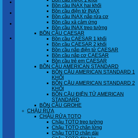
LIÊN HỆ
Bồn cầu INAX hai khối
Bồn cầu điện tử INAX
TIN TỨC
Bồn cầu INAX nắp rửa cơ
Bồn cầu xả cảm ứng
GÓC KHÁCH HÀNG
Bồn cầu INAX treo tường
BỒN CẦU CAESAR
Giỏ hàng
Bồn cầu CAESAR 1 khối
Bồn cầu CAESAR 2 khối
Bồn cầu nắp điện tử CAESAR
Chưa có sản phẩm trong giỏ hàng.
Bồn cầu nắp cơ CAESAR
Bồn cầu trẻ em CAESAR
BỒN CẦU AMERICAN STANDARD
BỒN CẦU AMERICAN STANDARD 1
KHỐI
BỒN CẦU AMERICAN STANDARD 2
KHỐI
BỒN CẦU ĐIỆN TỬ AMERICAN
STANDARD
BỒN CẦU GROHE
CHẬU RỬA
CHẬU RỬA TOTO
Chậu TOTO treo tường
Chậu TOTO chân lửng
Chậu TOTO chân dài