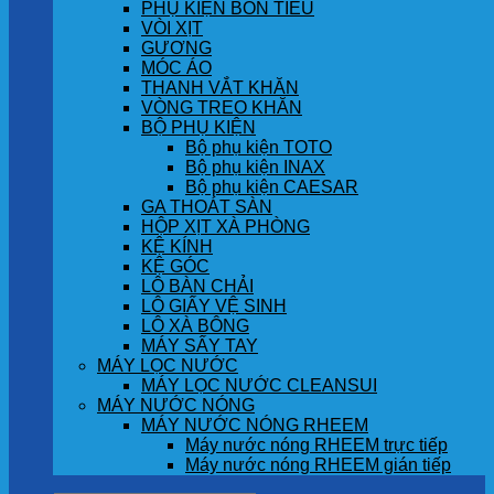
PHỤ KIỆN BỒN TIỂU
VÒI XỊT
GƯƠNG
MÓC ÁO
THANH VẮT KHĂN
VÒNG TREO KHĂN
BỘ PHỤ KIỆN
Bộ phụ kiện TOTO
Bộ phụ kiện INAX
Bộ phụ kiện CAESAR
GA THOÁT SÀN
HỘP XỊT XÀ PHÒNG
KỆ KÍNH
KỆ GÓC
LÔ BÀN CHẢI
LÔ GIẤY VỆ SINH
LÔ XÀ BÔNG
MÁY SẤY TAY
MÁY LỌC NƯỚC
MÁY LỌC NƯỚC CLEANSUI
MÁY NƯỚC NÓNG
MÁY NƯỚC NÓNG RHEEM
Máy nước nóng RHEEM trực tiếp
Máy nước nóng RHEEM gián tiếp