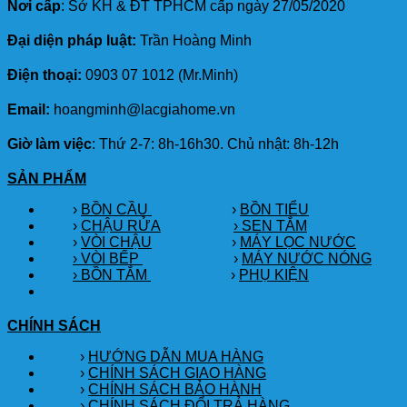
Nơi cấp
: Sở KH & ĐT TPHCM cấp ngày 27/05/2020
Đại diện pháp luật:
Trần Hoàng Minh
Điện thoại:
0903 07 1012 (Mr.Minh)
Email:
hoangminh@lacgiahome.vn
Giờ làm việc
: Thứ 2-7: 8h-16h30. Chủ nhật: 8h-12h
SẢN PHẨM
›
BỒN CẦU
›
BỒN TIỂU
›
CHẬU RỬA
› SEN TẮM
›
VÒI CHẬU
›
MÁY LỌC NƯỚC
› VÒI BẾP
›
MÁY NƯỚC NÓNG
› BỒN TẮM
›
PHỤ KIỆN
CHÍNH SÁCH
›
HƯỚNG DẪN MUA HÀNG
›
CHÍNH SÁCH GIAO HÀNG
›
CHÍNH SÁCH BẢO HÀNH
›
CHÍNH SÁCH ĐỔI TRẢ HÀNG