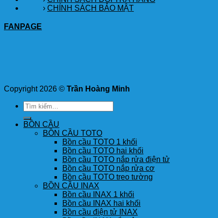
›
CHÍNH SÁCH BẢO MẬT
FANPAGE
Copyright 2026 ©
Trần Hoàng Minh
Tìm
kiếm:
BỒN CẦU
BỒN CẦU TOTO
Bồn cầu TOTO 1 khối
Bồn cầu TOTO hai khối
Bồn cầu TOTO nắp rửa điện tử
Bồn cầu TOTO nắp rửa cơ
Bồn cầu TOTO treo tường
BỒN CẦU INAX
Bồn cầu INAX 1 khối
Bồn cầu INAX hai khối
Bồn cầu điện tử INAX