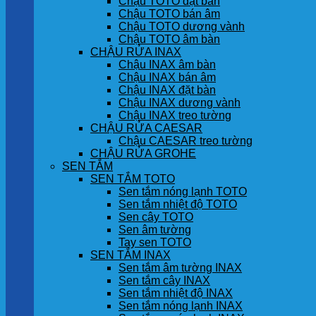
Chậu TOTO đặt bàn
Chậu TOTO bán âm
Chậu TOTO dương vành
Chậu TOTO âm bàn
CHẬU RỬA INAX
Chậu INAX âm bàn
Chậu INAX bán âm
Chậu INAX đặt bàn
Chậu INAX dương vành
Chậu INAX treo tường
CHẬU RỬA CAESAR
Chậu CAESAR treo tường
CHẬU RỬA GROHE
SEN TẮM
SEN TẮM TOTO
Sen tắm nóng lạnh TOTO
Sen tắm nhiệt độ TOTO
Sen cây TOTO
Sen âm tường
Tay sen TOTO
SEN TẮM INAX
Sen tắm âm tường INAX
Sen tắm cây INAX
Sen tắm nhiệt độ INAX
Sen tắm nóng lạnh INAX