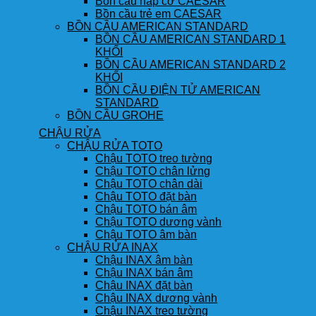
Bồn cầu nắp cơ CAESAR
Bồn cầu trẻ em CAESAR
BỒN CẦU AMERICAN STANDARD
BỒN CẦU AMERICAN STANDARD 1
KHỐI
BỒN CẦU AMERICAN STANDARD 2
KHỐI
BỒN CẦU ĐIỆN TỬ AMERICAN
STANDARD
BỒN CẦU GROHE
CHẬU RỬA
CHẬU RỬA TOTO
Chậu TOTO treo tường
Chậu TOTO chân lửng
Chậu TOTO chân dài
Chậu TOTO đặt bàn
Chậu TOTO bán âm
Chậu TOTO dương vành
Chậu TOTO âm bàn
CHẬU RỬA INAX
Chậu INAX âm bàn
Chậu INAX bán âm
Chậu INAX đặt bàn
Chậu INAX dương vành
Chậu INAX treo tường