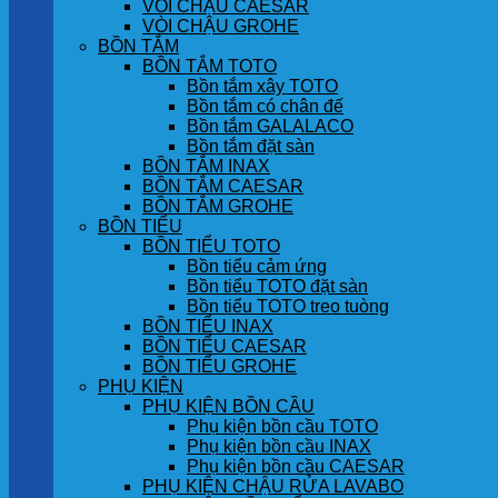
VÒI CHẬU CAESAR
VÒI CHẬU GROHE
BỒN TẮM
BỒN TẮM TOTO
Bồn tắm xây TOTO
Bồn tắm có chân đế
Bồn tắm GALALACO
Bồn tắm đặt sàn
BỒN TẮM INAX
BỒN TẮM CAESAR
BỒN TẮM GROHE
BỒN TIỂU
BỒN TIỂU TOTO
Bồn tiểu cảm ứng
Bồn tiểu TOTO đặt sàn
Bồn tiểu TOTO treo tuòng
BỒN TIỂU INAX
BỒN TIỂU CAESAR
BỒN TIỂU GROHE
PHỤ KIỆN
PHỤ KIỆN BỒN CẦU
Phụ kiện bồn cầu TOTO
Phụ kiện bồn cầu INAX
Phụ kiện bồn cầu CAESAR
PHỤ KIỆN CHẬU RỬA LAVABO