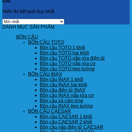
Lọc
Hiển thị kết quả duy nhất
DANH MỤC SẢN PHẨM
BỒN CẦU
BỒN CẦU TOTO
Bồn cầu TOTO 1 khối
Bồn cầu TOTO hai khối
Bồn cầu TOTO nắp rửa điện tử
Bồn cầu TOTO nắp rửa cơ
Bồn cầu TOTO treo tường
BỒN CẦU INAX
Bồn cầu INAX 1 khối
Bồn cầu INAX hai khối
Bồn cầu điện tử INAX
Bồn cầu INAX nắp rửa cơ
Bồn cầu xả cảm ứng
Bồn cầu INAX treo tường
BỒN CẦU CAESAR
Bồn cầu CAESAR 1 khối
Bồn cầu CAESAR 2 khối
Bồn cầu nắp điện tử CAESAR