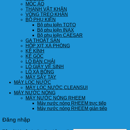
MÓC ÁO
THANH VẮT KHĂN
VÒNG TREO KHĂN
BỘ PHỤ KIỆN
Bộ phụ kiện TOTO
Bộ phụ kiện INAX
Bộ phụ kiện CAESAR
GA THOÁT SÀN
HỘP XỊT XÀ PHÒNG
KỆ KÍNH
KỆ GÓC
LÔ BÀN CHẢI
LÔ GIẤY VỆ SINH
LÔ XÀ BÔNG
MÁY SẤY TAY
MÁY LỌC NƯỚC
MÁY LỌC NƯỚC CLEANSUI
MÁY NƯỚC NÓNG
MÁY NƯỚC NÓNG RHEEM
Máy nước nóng RHEEM trực tiếp
Máy nước nóng RHEEM gián tiếp
Đăng nhập