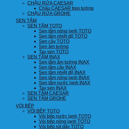
CHẬU RỬA CAESAR
Chậu CAESAR treo tường
CHẬU RỬA GROHE
SEN TẮM
SEN TẮM TOTO
Sen tắm nóng lạnh TOTO
Sen tắm nhiệt độ TOTO
Sen cây TOTO
Sen âm tường
Tay sen TOTO
SEN TẮM INAX
Sen tắm âm tường INAX
Sen tắm cây INAX
Sen tắm nhiệt độ INAX
Sen tắm nóng lạnh INAX
Sen tắm nước lạnh INAX
Tay sen INAX
SEN TẮM CAESAR
SEN TẮM GROHE
VÒI BẾP
VÒI BẾP TOTO
Vòi bếp nước lạnh TOTO
Vòi bếp nóng lạnh TOTO
Vòi bếp rút dây TOTO