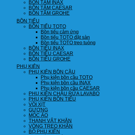
BỒN TẮM INAX
BỒN TẮM CAESAR
BỒN TẮM GROHE
BỒN TIỂU
BỒN TIỂU TOTO
Bồn tiểu cảm ứng
Bồn tiểu TOTO đặt sàn
Bồn tiểu TOTO treo tuòng
BỒN TIỂU INAX
BỒN TIỂU CAESAR
BỒN TIỂU GROHE
PHỤ KIỆN
PHỤ KIỆN BỒN CẦU
Phụ kiện bồn cầu TOTO
Phụ kiện bồn cầu INAX
Phụ kiện bồn cầu CAESAR
PHỤ KIỆN CHẬU RỬA LAVABO
PHỤ KIỆN BỒN TIỂU
VÒI XỊT
GƯƠNG
MÓC ÁO
THANH VẮT KHĂN
VÒNG TREO KHĂN
BỘ PHỤ KIỆN