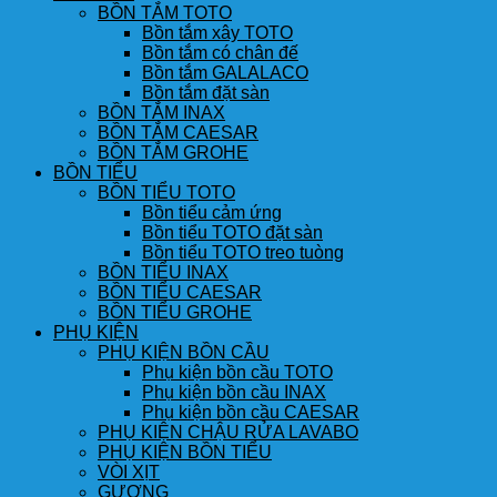
BỒN TẮM TOTO
Bồn tắm xây TOTO
Bồn tắm có chân đế
Bồn tắm GALALACO
Bồn tắm đặt sàn
BỒN TẮM INAX
BỒN TẮM CAESAR
BỒN TẮM GROHE
BỒN TIỂU
BỒN TIỂU TOTO
Bồn tiểu cảm ứng
Bồn tiểu TOTO đặt sàn
Bồn tiểu TOTO treo tuòng
BỒN TIỂU INAX
BỒN TIỂU CAESAR
BỒN TIỂU GROHE
PHỤ KIỆN
PHỤ KIỆN BỒN CẦU
Phụ kiện bồn cầu TOTO
Phụ kiện bồn cầu INAX
Phụ kiện bồn cầu CAESAR
PHỤ KIỆN CHẬU RỬA LAVABO
PHỤ KIỆN BỒN TIỂU
VÒI XỊT
GƯƠNG