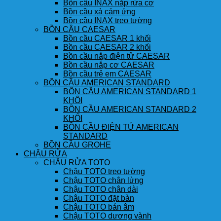
Bồn cầu INAX nắp rửa cơ
Bồn cầu xả cảm ứng
Bồn cầu INAX treo tường
BỒN CẦU CAESAR
Bồn cầu CAESAR 1 khối
Bồn cầu CAESAR 2 khối
Bồn cầu nắp điện tử CAESAR
Bồn cầu nắp cơ CAESAR
Bồn cầu trẻ em CAESAR
BỒN CẦU AMERICAN STANDARD
BỒN CẦU AMERICAN STANDARD 1
KHỐI
BỒN CẦU AMERICAN STANDARD 2
KHỐI
BỒN CẦU ĐIỆN TỬ AMERICAN
STANDARD
BỒN CẦU GROHE
CHẬU RỬA
CHẬU RỬA TOTO
Chậu TOTO treo tường
Chậu TOTO chân lửng
Chậu TOTO chân dài
Chậu TOTO đặt bàn
Chậu TOTO bán âm
Chậu TOTO dương vành