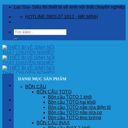
Skip
Lạc Gia- Siêu thị thiết bị vệ sinh nội thất chuyên nghiệp
to
HOTLINE 0903.07.1012 - MR.MINH
content
Tìm
kiếm:
DANH MỤC SẢN PHẨM
BỒN CẦU
BỒN CẦU TOTO
Bồn cầu TOTO 1 khối
TRANG CHỦ
Bồn cầu TOTO hai khối
Bồn cầu TOTO nắp rửa điện tử
GIỚI THIỆU
Bồn cầu TOTO nắp rửa cơ
Bồn cầu TOTO treo tường
SẢN PHẨM
BỒN CẦU INAX
Bồn cầu INAX 1 khối