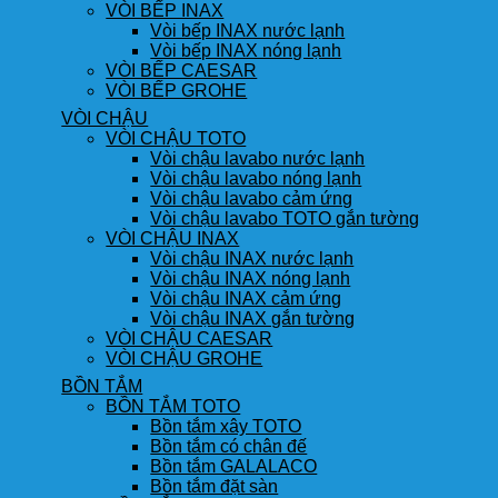
VÒI BẾP INAX
Vòi bếp INAX nước lạnh
Vòi bếp INAX nóng lạnh
VÒI BẾP CAESAR
VÒI BẾP GROHE
VÒI CHẬU
VÒI CHẬU TOTO
Vòi chậu lavabo nước lạnh
Vòi chậu lavabo nóng lạnh
Vòi chậu lavabo cảm ứng
Vòi chậu lavabo TOTO gắn tường
VÒI CHẬU INAX
Vòi chậu INAX nước lạnh
Vòi chậu INAX nóng lạnh
Vòi chậu INAX cảm ứng
Vòi chậu INAX gắn tường
VÒI CHẬU CAESAR
VÒI CHẬU GROHE
BỒN TẮM
BỒN TẮM TOTO
Bồn tắm xây TOTO
Bồn tắm có chân đế
Bồn tắm GALALACO
Bồn tắm đặt sàn