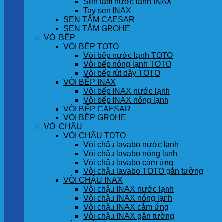
Sen tắm nước lạnh INAX
Tay sen INAX
SEN TẮM CAESAR
SEN TẮM GROHE
VÒI BẾP
VÒI BẾP TOTO
Vòi bếp nước lạnh TOTO
Vòi bếp nóng lạnh TOTO
Vòi bếp rút dây TOTO
VÒI BẾP INAX
Vòi bếp INAX nước lạnh
Vòi bếp INAX nóng lạnh
VÒI BẾP CAESAR
VÒI BẾP GROHE
VÒI CHẬU
VÒI CHẬU TOTO
Vòi chậu lavabo nước lạnh
Vòi chậu lavabo nóng lạnh
Vòi chậu lavabo cảm ứng
Vòi chậu lavabo TOTO gắn tường
VÒI CHẬU INAX
Vòi chậu INAX nước lạnh
Vòi chậu INAX nóng lạnh
Vòi chậu INAX cảm ứng
Vòi chậu INAX gắn tường