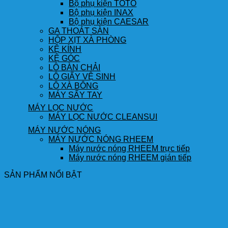
Bộ phụ kiện TOTO
Bộ phụ kiện INAX
Bộ phụ kiện CAESAR
GA THOÁT SÀN
HỘP XỊT XÀ PHÒNG
KỆ KÍNH
KỆ GÓC
LÔ BÀN CHẢI
LÔ GIẤY VỆ SINH
LÔ XÀ BÔNG
MÁY SẤY TAY
MÁY LỌC NƯỚC
MÁY LỌC NƯỚC CLEANSUI
MÁY NƯỚC NÓNG
MÁY NƯỚC NÓNG RHEEM
Máy nước nóng RHEEM trực tiếp
Máy nước nóng RHEEM gián tiếp
SẢN PHẨM NỔI BẬT