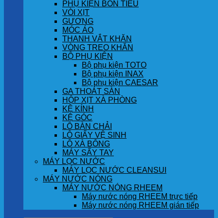
PHỤ KIỆN BỒN TIỂU
VÒI XỊT
GƯƠNG
MÓC ÁO
THANH VẮT KHĂN
VÒNG TREO KHĂN
BỘ PHỤ KIỆN
Bộ phụ kiện TOTO
Bộ phụ kiện INAX
Bộ phụ kiện CAESAR
GA THOÁT SÀN
HỘP XỊT XÀ PHÒNG
KỆ KÍNH
KỆ GÓC
LÔ BÀN CHẢI
LÔ GIẤY VỆ SINH
LÔ XÀ BÔNG
MÁY SẤY TAY
MÁY LỌC NƯỚC
MÁY LỌC NƯỚC CLEANSUI
MÁY NƯỚC NÓNG
MÁY NƯỚC NÓNG RHEEM
Máy nước nóng RHEEM trực tiếp
Máy nước nóng RHEEM gián tiếp