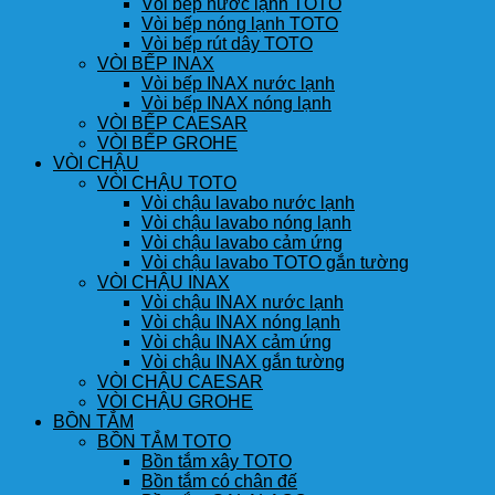
Vòi bếp nước lạnh TOTO
Vòi bếp nóng lạnh TOTO
Vòi bếp rút dây TOTO
VÒI BẾP INAX
Vòi bếp INAX nước lạnh
Vòi bếp INAX nóng lạnh
VÒI BẾP CAESAR
VÒI BẾP GROHE
VÒI CHẬU
VÒI CHẬU TOTO
Vòi chậu lavabo nước lạnh
Vòi chậu lavabo nóng lạnh
Vòi chậu lavabo cảm ứng
Vòi chậu lavabo TOTO gắn tường
VÒI CHẬU INAX
Vòi chậu INAX nước lạnh
Vòi chậu INAX nóng lạnh
Vòi chậu INAX cảm ứng
Vòi chậu INAX gắn tường
VÒI CHẬU CAESAR
VÒI CHẬU GROHE
BỒN TẮM
BỒN TẮM TOTO
Bồn tắm xây TOTO
Bồn tắm có chân đế