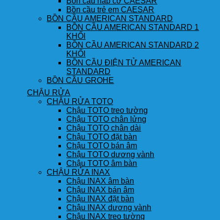
Bồn cầu nắp cơ CAESAR
Bồn cầu trẻ em CAESAR
BỒN CẦU AMERICAN STANDARD
BỒN CẦU AMERICAN STANDARD 1
KHỐI
BỒN CẦU AMERICAN STANDARD 2
KHỐI
BỒN CẦU ĐIỆN TỬ AMERICAN
STANDARD
BỒN CẦU GROHE
CHẬU RỬA
CHẬU RỬA TOTO
Chậu TOTO treo tường
Chậu TOTO chân lửng
Chậu TOTO chân dài
Chậu TOTO đặt bàn
Chậu TOTO bán âm
Chậu TOTO dương vành
Chậu TOTO âm bàn
CHẬU RỬA INAX
Chậu INAX âm bàn
Chậu INAX bán âm
Chậu INAX đặt bàn
Chậu INAX dương vành
Chậu INAX treo tường