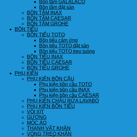
Bồn tắm GALALACO
Bồn tắm đặt sàn
BỒN TẮM INAX
BỒN TẮM CAESAR
BỒN TẮM GROHE
BỒN TIỂU
BỒN TIỂU TOTO
Bồn tiểu cảm ứng
Bồn tiểu TOTO đặt sàn
Bồn tiểu TOTO treo tuòng
BỒN TIỂU INAX
BỒN TIỂU CAESAR
BỒN TIỂU GROHE
PHỤ KIỆN
PHỤ KIỆN BỒN CẦU
Phụ kiện bồn cầu TOTO
Phụ kiện bồn cầu INAX
Phụ kiện bồn cầu CAESAR
PHỤ KIỆN CHẬU RỬA LAVABO
PHỤ KIỆN BỒN TIỂU
VÒI XỊT
GƯƠNG
MÓC ÁO
THANH VẮT KHĂN
VÒNG TREO KHĂN