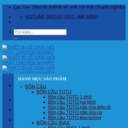
Skip
Lạc Gia- Siêu thị thiết bị vệ sinh nội thất chuyên nghiệp
to
HOTLINE 0903.07.1012 - MR.MINH
content
Tìm
kiếm:
DANH MỤC SẢN PHẨM
BỒN CẦU
BỒN CẦU TOTO
Bồn cầu TOTO 1 khối
TRANG CHỦ
Bồn cầu TOTO hai khối
Bồn cầu TOTO nắp rửa điện tử
GIỚI THIỆU
Bồn cầu TOTO nắp rửa cơ
Bồn cầu TOTO treo tường
SẢN PHẨM
BỒN CẦU INAX
Bồn cầu INAX 1 khối