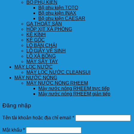
BỘ PHỤ KIỆN
Bộ phụ kiện TOTO
Bộ phụ kiện INAX
Bộ phụ kiện CAESAR
GA THOÁT SÀN
HỘP XỊT XÀ PHÒNG
KỆ KÍNH
KỆ GÓC
LÔ BÀN CHẢI
LÔ GIẤY VỆ SINH
LÔ XÀ BÔNG
MÁY SẤY TAY
MÁY LỌC NƯỚC
MÁY LỌC NƯỚC CLEANSUI
MÁY NƯỚC NÓNG
MÁY NƯỚC NÓNG RHEEM
Máy nước nóng RHEEM trực tiếp
Máy nước nóng RHEEM gián tiếp
Đăng nhập
Tên tài khoản hoặc địa chỉ email
*
Mật khẩu
*