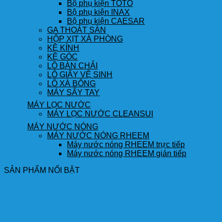
Bộ phụ kiện TOTO
Bộ phụ kiện INAX
Bộ phụ kiện CAESAR
GA THOÁT SÀN
HỘP XỊT XÀ PHÒNG
KỆ KÍNH
KỆ GÓC
LÔ BÀN CHẢI
LÔ GIẤY VỆ SINH
LÔ XÀ BÔNG
MÁY SẤY TAY
MÁY LỌC NƯỚC
MÁY LỌC NƯỚC CLEANSUI
MÁY NƯỚC NÓNG
MÁY NƯỚC NÓNG RHEEM
Máy nước nóng RHEEM trực tiếp
Máy nước nóng RHEEM gián tiếp
SẢN PHẨM NỔI BẬT