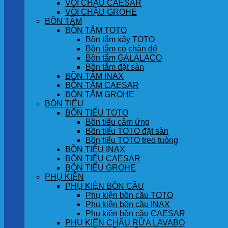
VÒI CHẬU CAESAR
VÒI CHẬU GROHE
BỒN TẮM
BỒN TẮM TOTO
Bồn tắm xây TOTO
Bồn tắm có chân đế
Bồn tắm GALALACO
Bồn tắm đặt sàn
BỒN TẮM INAX
BỒN TẮM CAESAR
BỒN TẮM GROHE
BỒN TIỂU
BỒN TIỂU TOTO
Bồn tiểu cảm ứng
Bồn tiểu TOTO đặt sàn
Bồn tiểu TOTO treo tuòng
BỒN TIỂU INAX
BỒN TIỂU CAESAR
BỒN TIỂU GROHE
PHỤ KIỆN
PHỤ KIỆN BỒN CẦU
Phụ kiện bồn cầu TOTO
Phụ kiện bồn cầu INAX
Phụ kiện bồn cầu CAESAR
PHỤ KIỆN CHẬU RỬA LAVABO