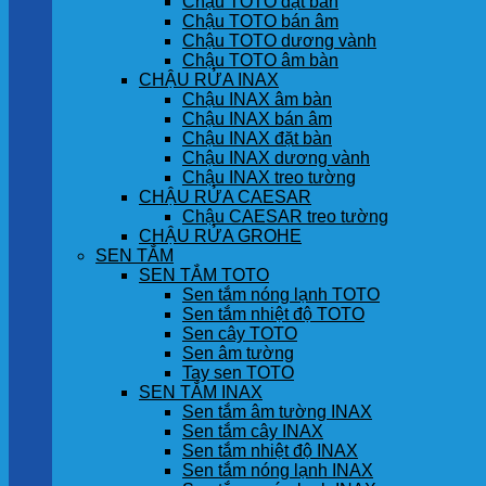
Chậu TOTO đặt bàn
Chậu TOTO bán âm
Chậu TOTO dương vành
Chậu TOTO âm bàn
CHẬU RỬA INAX
Chậu INAX âm bàn
Chậu INAX bán âm
Chậu INAX đặt bàn
Chậu INAX dương vành
Chậu INAX treo tường
CHẬU RỬA CAESAR
Chậu CAESAR treo tường
CHẬU RỬA GROHE
SEN TẮM
SEN TẮM TOTO
Sen tắm nóng lạnh TOTO
Sen tắm nhiệt độ TOTO
Sen cây TOTO
Sen âm tường
Tay sen TOTO
SEN TẮM INAX
Sen tắm âm tường INAX
Sen tắm cây INAX
Sen tắm nhiệt độ INAX
Sen tắm nóng lạnh INAX