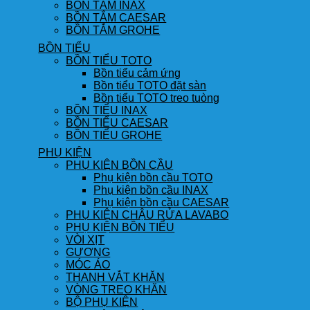
BỒN TẮM INAX
BỒN TẮM CAESAR
BỒN TẮM GROHE
BỒN TIỂU
BỒN TIỂU TOTO
Bồn tiểu cảm ứng
Bồn tiểu TOTO đặt sàn
Bồn tiểu TOTO treo tuòng
BỒN TIỂU INAX
BỒN TIỂU CAESAR
BỒN TIỂU GROHE
PHỤ KIỆN
PHỤ KIỆN BỒN CẦU
Phụ kiện bồn cầu TOTO
Phụ kiện bồn cầu INAX
Phụ kiện bồn cầu CAESAR
PHỤ KIỆN CHẬU RỬA LAVABO
PHỤ KIỆN BỒN TIỂU
VÒI XỊT
GƯƠNG
MÓC ÁO
THANH VẮT KHĂN
VÒNG TREO KHĂN
BỘ PHỤ KIỆN