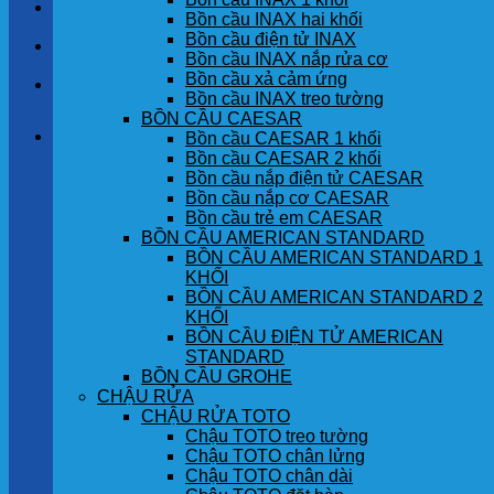
LIÊN HỆ
Bồn cầu INAX hai khối
Bồn cầu điện tử INAX
TIN TỨC
Bồn cầu INAX nắp rửa cơ
Bồn cầu xả cảm ứng
GÓC KHÁCH HÀNG
Bồn cầu INAX treo tường
BỒN CẦU CAESAR
Giỏ hàng
Bồn cầu CAESAR 1 khối
Bồn cầu CAESAR 2 khối
Bồn cầu nắp điện tử CAESAR
Chưa có sản phẩm trong giỏ hàng.
Bồn cầu nắp cơ CAESAR
Bồn cầu trẻ em CAESAR
BỒN CẦU AMERICAN STANDARD
BỒN CẦU AMERICAN STANDARD 1
KHỐI
BỒN CẦU AMERICAN STANDARD 2
KHỐI
BỒN CẦU ĐIỆN TỬ AMERICAN
STANDARD
BỒN CẦU GROHE
CHẬU RỬA
CHẬU RỬA TOTO
Chậu TOTO treo tường
Chậu TOTO chân lửng
Chậu TOTO chân dài