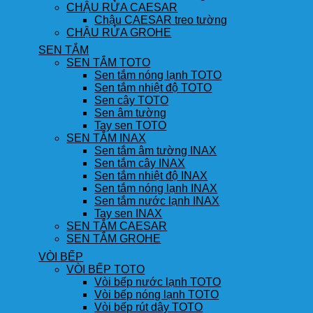
CHẬU RỬA CAESAR
Chậu CAESAR treo tường
CHẬU RỬA GROHE
SEN TẮM
SEN TẮM TOTO
Sen tắm nóng lạnh TOTO
Sen tắm nhiệt độ TOTO
Sen cây TOTO
Sen âm tường
Tay sen TOTO
SEN TẮM INAX
Sen tắm âm tường INAX
Sen tắm cây INAX
Sen tắm nhiệt độ INAX
Sen tắm nóng lạnh INAX
Sen tắm nước lạnh INAX
Tay sen INAX
SEN TẮM CAESAR
SEN TẮM GROHE
VÒI BẾP
VÒI BẾP TOTO
Vòi bếp nước lạnh TOTO
Vòi bếp nóng lạnh TOTO
Vòi bếp rút dây TOTO