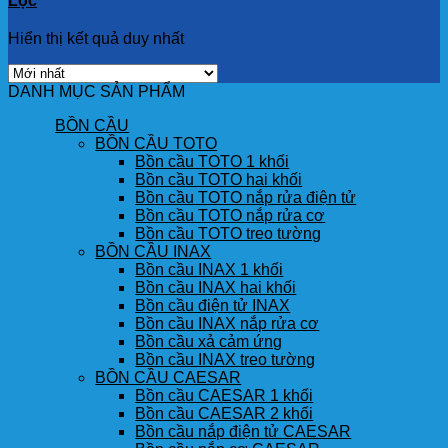
Lọc
Hiển thị kết quả duy nhất
DANH MỤC SẢN PHẨM
BỒN CẦU
BỒN CẦU TOTO
Bồn cầu TOTO 1 khối
Bồn cầu TOTO hai khối
Bồn cầu TOTO nắp rửa điện tử
Bồn cầu TOTO nắp rửa cơ
Bồn cầu TOTO treo tường
BỒN CẦU INAX
Bồn cầu INAX 1 khối
Bồn cầu INAX hai khối
Bồn cầu điện tử INAX
Bồn cầu INAX nắp rửa cơ
Bồn cầu xả cảm ứng
Bồn cầu INAX treo tường
BỒN CẦU CAESAR
Bồn cầu CAESAR 1 khối
Bồn cầu CAESAR 2 khối
Bồn cầu nắp điện tử CAESAR