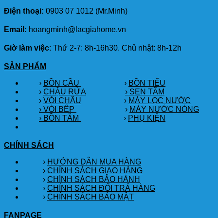
Điện thoại:
0903 07 1012 (Mr.Minh)
Email:
hoangminh@lacgiahome.vn
Giờ làm việc
: Thứ 2-7: 8h-16h30. Chủ nhật: 8h-12h
SẢN PHẨM
›
BỒN CẦU
›
BỒN TIỂU
›
CHẬU RỬA
› SEN TẮM
›
VÒI CHẬU
›
MÁY LỌC NƯỚC
› VÒI BẾP
›
MÁY NƯỚC NÓNG
› BỒN TẮM
›
PHỤ KIỆN
CHÍNH SÁCH
›
HƯỚNG DẪN MUA HÀNG
›
CHÍNH SÁCH GIAO HÀNG
›
CHÍNH SÁCH BẢO HÀNH
›
CHÍNH SÁCH ĐỔI TRẢ HÀNG
›
CHÍNH SÁCH BẢO MẬT
FANPAGE