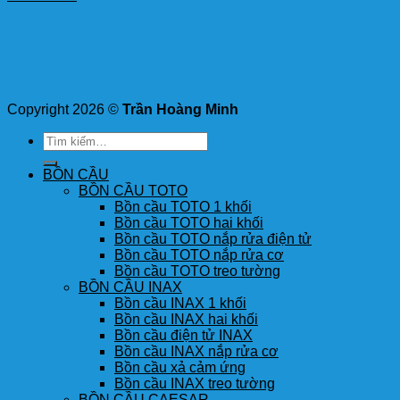
Copyright 2026 ©
Trần Hoàng Minh
Tìm
kiếm:
BỒN CẦU
BỒN CẦU TOTO
Bồn cầu TOTO 1 khối
Bồn cầu TOTO hai khối
Bồn cầu TOTO nắp rửa điện tử
Bồn cầu TOTO nắp rửa cơ
Bồn cầu TOTO treo tường
BỒN CẦU INAX
Bồn cầu INAX 1 khối
Bồn cầu INAX hai khối
Bồn cầu điện tử INAX
Bồn cầu INAX nắp rửa cơ
Bồn cầu xả cảm ứng
Bồn cầu INAX treo tường
BỒN CẦU CAESAR