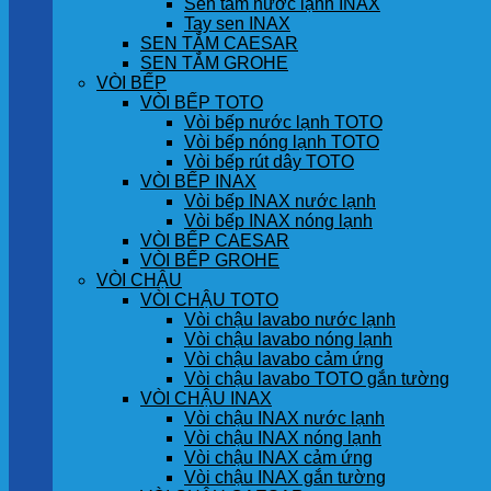
Sen tắm nước lạnh INAX
Tay sen INAX
SEN TẮM CAESAR
SEN TẮM GROHE
VÒI BẾP
VÒI BẾP TOTO
Vòi bếp nước lạnh TOTO
Vòi bếp nóng lạnh TOTO
Vòi bếp rút dây TOTO
VÒI BẾP INAX
Vòi bếp INAX nước lạnh
Vòi bếp INAX nóng lạnh
VÒI BẾP CAESAR
VÒI BẾP GROHE
VÒI CHẬU
VÒI CHẬU TOTO
Vòi chậu lavabo nước lạnh
Vòi chậu lavabo nóng lạnh
Vòi chậu lavabo cảm ứng
Vòi chậu lavabo TOTO gắn tường
VÒI CHẬU INAX
Vòi chậu INAX nước lạnh
Vòi chậu INAX nóng lạnh
Vòi chậu INAX cảm ứng
Vòi chậu INAX gắn tường