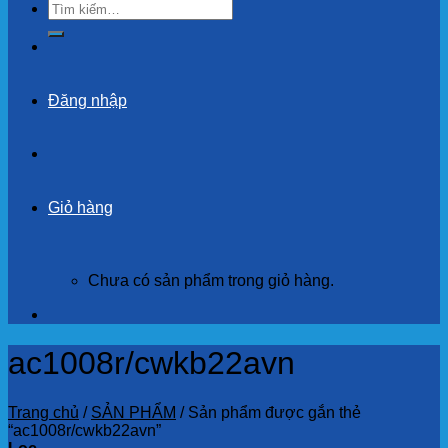
Tìm
kiếm:
Đăng nhập
Giỏ hàng
Chưa có sản phẩm trong giỏ hàng.
ac1008r/cwkb22avn
Trang chủ
/
SẢN PHẨM
/
Sản phẩm được gắn thẻ
“ac1008r/cwkb22avn”