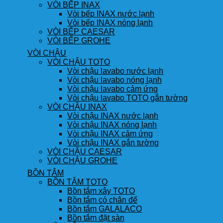
VÒI BẾP INAX
Vòi bếp INAX nước lạnh
Vòi bếp INAX nóng lạnh
VÒI BẾP CAESAR
VÒI BẾP GROHE
VÒI CHẬU
VÒI CHẬU TOTO
Vòi chậu lavabo nước lạnh
Vòi chậu lavabo nóng lạnh
Vòi chậu lavabo cảm ứng
Vòi chậu lavabo TOTO gắn tường
VÒI CHẬU INAX
Vòi chậu INAX nước lạnh
Vòi chậu INAX nóng lạnh
Vòi chậu INAX cảm ứng
Vòi chậu INAX gắn tường
VÒI CHẬU CAESAR
VÒI CHẬU GROHE
BỒN TẮM
BỒN TẮM TOTO
Bồn tắm xây TOTO
Bồn tắm có chân đế
Bồn tắm GALALACO
Bồn tắm đặt sàn