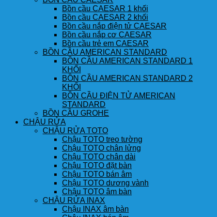
Bồn cầu CAESAR 1 khối
Bồn cầu CAESAR 2 khối
Bồn cầu nắp điện tử CAESAR
Bồn cầu nắp cơ CAESAR
Bồn cầu trẻ em CAESAR
BỒN CẦU AMERICAN STANDARD
BỒN CẦU AMERICAN STANDARD 1
KHỐI
BỒN CẦU AMERICAN STANDARD 2
KHỐI
BỒN CẦU ĐIỆN TỬ AMERICAN
STANDARD
BỒN CẦU GROHE
CHẬU RỬA
CHẬU RỬA TOTO
Chậu TOTO treo tường
Chậu TOTO chân lửng
Chậu TOTO chân dài
Chậu TOTO đặt bàn
Chậu TOTO bán âm
Chậu TOTO dương vành
Chậu TOTO âm bàn
CHẬU RỬA INAX
Chậu INAX âm bàn