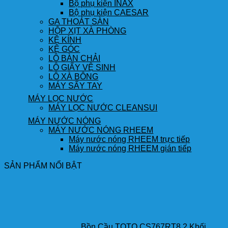
Bộ phụ kiện INAX
Bộ phụ kiện CAESAR
GA THOÁT SÀN
HỘP XỊT XÀ PHÒNG
KỆ KÍNH
KỆ GÓC
LÔ BÀN CHẢI
LÔ GIẤY VỆ SINH
LÔ XÀ BÔNG
MÁY SẤY TAY
MÁY LỌC NƯỚC
MÁY LỌC NƯỚC CLEANSUI
MÁY NƯỚC NÓNG
MÁY NƯỚC NÓNG RHEEM
Máy nước nóng RHEEM trực tiếp
Máy nước nóng RHEEM gián tiếp
SẢN PHẨM NỔI BẬT
Bồn Cầu TOTO CS767RT8 2 Khối