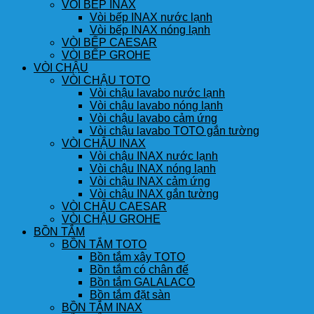
VÒI BẾP INAX
Vòi bếp INAX nước lạnh
Vòi bếp INAX nóng lạnh
VÒI BẾP CAESAR
VÒI BẾP GROHE
VÒI CHẬU
VÒI CHẬU TOTO
Vòi chậu lavabo nước lạnh
Vòi chậu lavabo nóng lạnh
Vòi chậu lavabo cảm ứng
Vòi chậu lavabo TOTO gắn tường
VÒI CHẬU INAX
Vòi chậu INAX nước lạnh
Vòi chậu INAX nóng lạnh
Vòi chậu INAX cảm ứng
Vòi chậu INAX gắn tường
VÒI CHẬU CAESAR
VÒI CHẬU GROHE
BỒN TẮM
BỒN TẮM TOTO
Bồn tắm xây TOTO
Bồn tắm có chân đế
Bồn tắm GALALACO
Bồn tắm đặt sàn
BỒN TẮM INAX