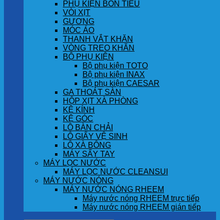
PHỤ KIỆN BỒN TIỂU
VÒI XỊT
GƯƠNG
MÓC ÁO
THANH VẮT KHĂN
VÒNG TREO KHĂN
BỘ PHỤ KIỆN
Bộ phụ kiện TOTO
Bộ phụ kiện INAX
Bộ phụ kiện CAESAR
GA THOÁT SÀN
HỘP XỊT XÀ PHÒNG
KỆ KÍNH
KỆ GÓC
LÔ BÀN CHẢI
LÔ GIẤY VỆ SINH
LÔ XÀ BÔNG
MÁY SẤY TAY
MÁY LỌC NƯỚC
MÁY LỌC NƯỚC CLEANSUI
MÁY NƯỚC NÓNG
MÁY NƯỚC NÓNG RHEEM
Máy nước nóng RHEEM trực tiếp
Máy nước nóng RHEEM gián tiếp