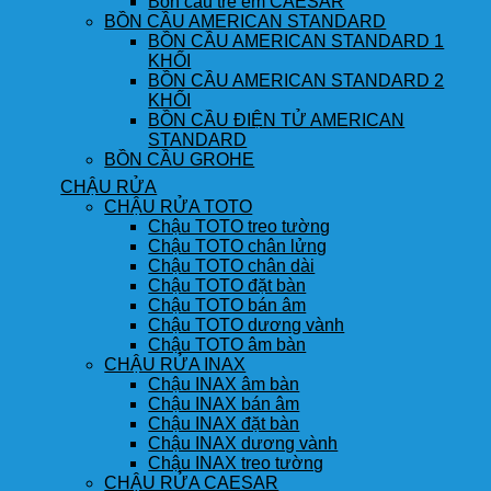
Bồn cầu trẻ em CAESAR
BỒN CẦU AMERICAN STANDARD
BỒN CẦU AMERICAN STANDARD 1
KHỐI
BỒN CẦU AMERICAN STANDARD 2
KHỐI
BỒN CẦU ĐIỆN TỬ AMERICAN
STANDARD
BỒN CẦU GROHE
CHẬU RỬA
CHẬU RỬA TOTO
Chậu TOTO treo tường
Chậu TOTO chân lửng
Chậu TOTO chân dài
Chậu TOTO đặt bàn
Chậu TOTO bán âm
Chậu TOTO dương vành
Chậu TOTO âm bàn
CHẬU RỬA INAX
Chậu INAX âm bàn
Chậu INAX bán âm
Chậu INAX đặt bàn
Chậu INAX dương vành
Chậu INAX treo tường
CHẬU RỬA CAESAR