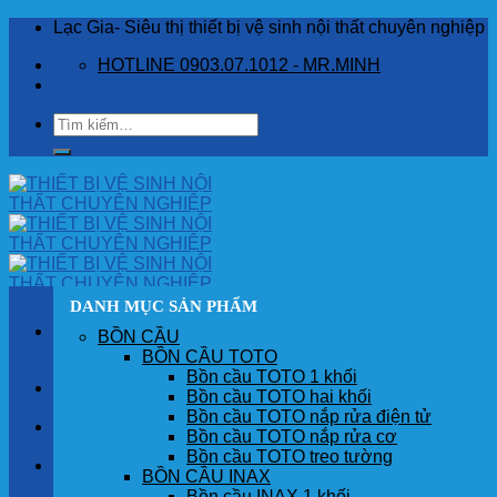
Skip
Lạc Gia- Siêu thị thiết bị vệ sinh nội thất chuyên nghiệp
to
HOTLINE 0903.07.1012 - MR.MINH
content
Tìm
kiếm:
DANH MỤC SẢN PHẨM
BỒN CẦU
BỒN CẦU TOTO
Bồn cầu TOTO 1 khối
TRANG CHỦ
Bồn cầu TOTO hai khối
Bồn cầu TOTO nắp rửa điện tử
GIỚI THIỆU
Bồn cầu TOTO nắp rửa cơ
Bồn cầu TOTO treo tường
SẢN PHẨM
BỒN CẦU INAX
Bồn cầu INAX 1 khối