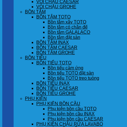
VÒI CHẬU CAESAR
VÒI CHẬU GROHE
BỒN TẮM
BỒN TẮM TOTO
Bồn tắm xây TOTO
Bồn tắm có chân đế
Bồn tắm GALALACO
Bồn tắm đặt sàn
BỒN TẮM INAX
BỒN TẮM CAESAR
BỒN TẮM GROHE
BỒN TIỂU
BỒN TIỂU TOTO
Bồn tiểu cảm ứng
Bồn tiểu TOTO đặt sàn
Bồn tiểu TOTO treo tuòng
BỒN TIỂU INAX
BỒN TIỂU CAESAR
BỒN TIỂU GROHE
PHỤ KIỆN
PHỤ KIỆN BỒN CẦU
Phụ kiện bồn cầu TOTO
Phụ kiện bồn cầu INAX
Phụ kiện bồn cầu CAESAR
PHỤ KIỆN CHẬU RỬA LAVABO