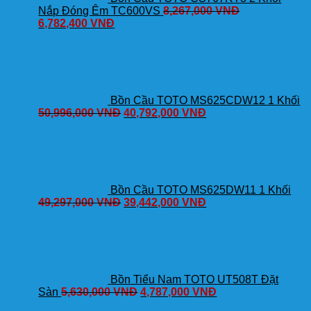
Nắp Đóng Êm TC600VS
8,267,000
VNĐ
6,782,400
VNĐ
Bồn Cầu TOTO MS625CDW12 1 Khối
50,996,000
VNĐ
40,792,000
VNĐ
Bồn Cầu TOTO MS625DW11 1 Khối
49,297,000
VNĐ
39,442,000
VNĐ
Bồn Tiểu Nam TOTO UT508T Đặt
Sàn
5,630,000
VNĐ
4,787,000
VNĐ