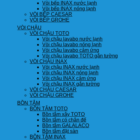
Vòi bếp INAX nước lạnh
Vòi bếp INAX nóng lạnh
VÒI BẾP CAESAR
VÒI BẾP GROHE
VÒI CHẬU
VÒI CHẬU TOTO
Vòi chậu lavabo nước lạnh
Vòi chậu lavabo nóng lạnh
Vòi chậu lavabo cảm ứng
Vòi chậu lavabo TOTO gắn tường
VÒI CHẬU INAX
Vòi chậu INAX nước lạnh
Vòi chậu INAX nóng lạnh
Vòi chậu INAX cảm ứng
Vòi chậu INAX gắn tường
VÒI CHẬU CAESAR
VÒI CHẬU GROHE
BỒN TẮM
BỒN TẮM TOTO
Bồn tắm xây TOTO
Bồn tắm có chân đế
Bồn tắm GALALACO
Bồn tắm đặt sàn
BỒN TẮM INAX