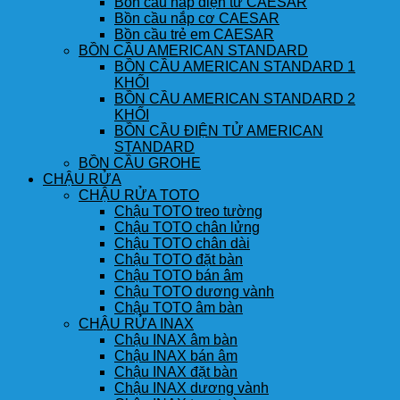
Bồn cầu nắp điện tử CAESAR
Bồn cầu nắp cơ CAESAR
Bồn cầu trẻ em CAESAR
BỒN CẦU AMERICAN STANDARD
BỒN CẦU AMERICAN STANDARD 1
KHỐI
BỒN CẦU AMERICAN STANDARD 2
KHỐI
BỒN CẦU ĐIỆN TỬ AMERICAN
STANDARD
BỒN CẦU GROHE
CHẬU RỬA
CHẬU RỬA TOTO
Chậu TOTO treo tường
Chậu TOTO chân lửng
Chậu TOTO chân dài
Chậu TOTO đặt bàn
Chậu TOTO bán âm
Chậu TOTO dương vành
Chậu TOTO âm bàn
CHẬU RỬA INAX
Chậu INAX âm bàn
Chậu INAX bán âm
Chậu INAX đặt bàn
Chậu INAX dương vành