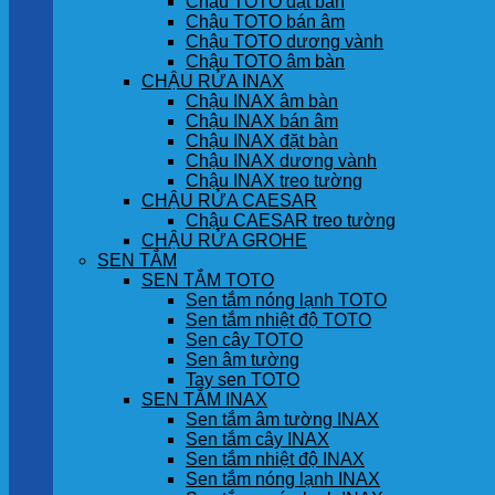
Chậu TOTO đặt bàn
Chậu TOTO bán âm
Chậu TOTO dương vành
Chậu TOTO âm bàn
CHẬU RỬA INAX
Chậu INAX âm bàn
Chậu INAX bán âm
Chậu INAX đặt bàn
Chậu INAX dương vành
Chậu INAX treo tường
CHẬU RỬA CAESAR
Chậu CAESAR treo tường
CHẬU RỬA GROHE
SEN TẮM
SEN TẮM TOTO
Sen tắm nóng lạnh TOTO
Sen tắm nhiệt độ TOTO
Sen cây TOTO
Sen âm tường
Tay sen TOTO
SEN TẮM INAX
Sen tắm âm tường INAX
Sen tắm cây INAX
Sen tắm nhiệt độ INAX
Sen tắm nóng lạnh INAX