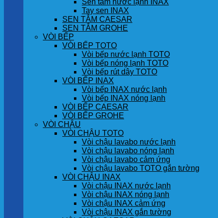
Sen tắm nước lạnh INAX
Tay sen INAX
SEN TẮM CAESAR
SEN TẮM GROHE
VÒI BẾP
VÒI BẾP TOTO
Vòi bếp nước lạnh TOTO
Vòi bếp nóng lạnh TOTO
Vòi bếp rút dây TOTO
VÒI BẾP INAX
Vòi bếp INAX nước lạnh
Vòi bếp INAX nóng lạnh
VÒI BẾP CAESAR
VÒI BẾP GROHE
VÒI CHẬU
VÒI CHẬU TOTO
Vòi chậu lavabo nước lạnh
Vòi chậu lavabo nóng lạnh
Vòi chậu lavabo cảm ứng
Vòi chậu lavabo TOTO gắn tường
VÒI CHẬU INAX
Vòi chậu INAX nước lạnh
Vòi chậu INAX nóng lạnh
Vòi chậu INAX cảm ứng
Vòi chậu INAX gắn tường