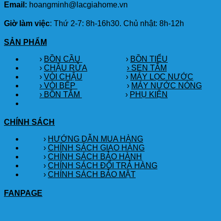
Email:
hoangminh@lacgiahome.vn
Giờ làm việc
: Thứ 2-7: 8h-16h30. Chủ nhật: 8h-12h
SẢN PHẨM
›
BỒN CẦU
›
BỒN TIỂU
›
CHẬU RỬA
› SEN TẮM
›
VÒI CHẬU
›
MÁY LỌC NƯỚC
› VÒI BẾP
›
MÁY NƯỚC NÓNG
› BỒN TẮM
›
PHỤ KIỆN
CHÍNH SÁCH
›
HƯỚNG DẪN MUA HÀNG
›
CHÍNH SÁCH GIAO HÀNG
›
CHÍNH SÁCH BẢO HÀNH
›
CHÍNH SÁCH ĐỔI TRẢ HÀNG
›
CHÍNH SÁCH BẢO MẬT
FANPAGE