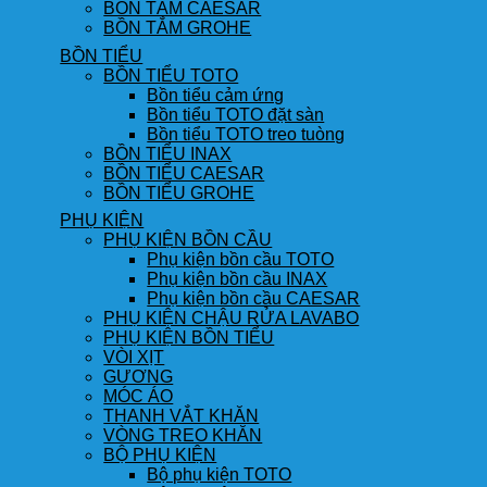
BỒN TẮM CAESAR
BỒN TẮM GROHE
BỒN TIỂU
BỒN TIỂU TOTO
Bồn tiểu cảm ứng
Bồn tiểu TOTO đặt sàn
Bồn tiểu TOTO treo tuòng
BỒN TIỂU INAX
BỒN TIỂU CAESAR
BỒN TIỂU GROHE
PHỤ KIỆN
PHỤ KIỆN BỒN CẦU
Phụ kiện bồn cầu TOTO
Phụ kiện bồn cầu INAX
Phụ kiện bồn cầu CAESAR
PHỤ KIỆN CHẬU RỬA LAVABO
PHỤ KIỆN BỒN TIỂU
VÒI XỊT
GƯƠNG
MÓC ÁO
THANH VẮT KHĂN
VÒNG TREO KHĂN
BỘ PHỤ KIỆN
Bộ phụ kiện TOTO