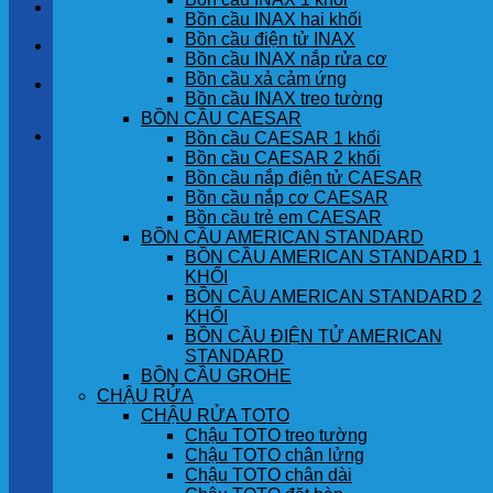
LIÊN HỆ
Bồn cầu INAX hai khối
Bồn cầu điện tử INAX
TIN TỨC
Bồn cầu INAX nắp rửa cơ
Bồn cầu xả cảm ứng
GÓC KHÁCH HÀNG
Bồn cầu INAX treo tường
BỒN CẦU CAESAR
Giỏ hàng
Bồn cầu CAESAR 1 khối
Bồn cầu CAESAR 2 khối
Bồn cầu nắp điện tử CAESAR
Chưa có sản phẩm trong giỏ hàng.
Bồn cầu nắp cơ CAESAR
Bồn cầu trẻ em CAESAR
BỒN CẦU AMERICAN STANDARD
BỒN CẦU AMERICAN STANDARD 1
KHỐI
BỒN CẦU AMERICAN STANDARD 2
KHỐI
BỒN CẦU ĐIỆN TỬ AMERICAN
STANDARD
BỒN CẦU GROHE
CHẬU RỬA
CHẬU RỬA TOTO
Chậu TOTO treo tường
Chậu TOTO chân lửng
Chậu TOTO chân dài