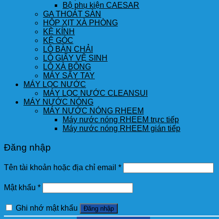
Bộ phụ kiện CAESAR
GA THOÁT SÀN
HỘP XỊT XÀ PHÒNG
KỆ KÍNH
KỆ GÓC
LÔ BÀN CHẢI
LÔ GIẤY VỆ SINH
LÔ XÀ BÔNG
MÁY SẤY TAY
MÁY LỌC NƯỚC
MÁY LỌC NƯỚC CLEANSUI
MÁY NƯỚC NÓNG
MÁY NƯỚC NÓNG RHEEM
Máy nước nóng RHEEM trực tiếp
Máy nước nóng RHEEM gián tiếp
Đăng nhập
Tên tài khoản hoặc địa chỉ email
*
Mật khẩu
*
Ghi nhớ mật khẩu
Đăng nhập