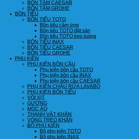
BỒN TẮM CAESAR
BỒN TẮM GROHE
BỒN TIỂU
BỒN TIỂU TOTO
Bồn tiểu cảm ứng
Bồn tiểu TOTO đặt sàn
Bồn tiểu TOTO treo tuòng
BỒN TIỂU INAX
BỒN TIỂU CAESAR
BỒN TIỂU GROHE
PHỤ KIỆN
PHỤ KIỆN BỒN CẦU
Phụ kiện bồn cầu TOTO
Phụ kiện bồn cầu INAX
Phụ kiện bồn cầu CAESAR
PHỤ KIỆN CHẬU RỬA LAVABO
PHỤ KIỆN BỒN TIỂU
VÒI XỊT
GƯƠNG
MÓC ÁO
THANH VẮT KHĂN
VÒNG TREO KHĂN
BỘ PHỤ KIỆN
Bộ phụ kiện TOTO
Bộ phụ kiện INAX