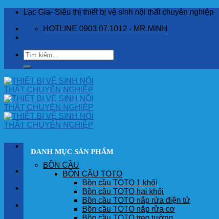
Skip
Lạc Gia- Siêu thị thiết bị vệ sinh nội thất chuyên nghiệp
to
HOTLINE 0903.07.1012 - MR.MINH
content
Tìm
kiếm:
DANH MỤC SẢN PHẨM
BỒN CẦU
TRANG CHỦ
BỒN CẦU TOTO
Bồn cầu TOTO 1 khối
GIỚI THIỆU
Bồn cầu TOTO hai khối
Bồn cầu TOTO nắp rửa điện tử
SẢN PHẨM
Bồn cầu TOTO nắp rửa cơ
Bồn cầu TOTO treo tường