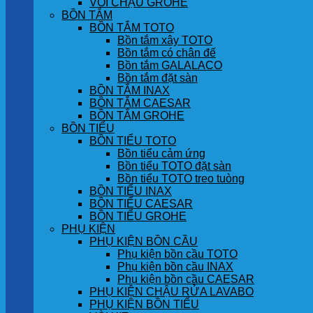
VÒI CHẬU GROHE
BỒN TẮM
BỒN TẮM TOTO
Bồn tắm xây TOTO
Bồn tắm có chân đế
Bồn tắm GALALACO
Bồn tắm đặt sàn
BỒN TẮM INAX
BỒN TẮM CAESAR
BỒN TẮM GROHE
BỒN TIỂU
BỒN TIỂU TOTO
Bồn tiểu cảm ứng
Bồn tiểu TOTO đặt sàn
Bồn tiểu TOTO treo tuòng
BỒN TIỂU INAX
BỒN TIỂU CAESAR
BỒN TIỂU GROHE
PHỤ KIỆN
PHỤ KIỆN BỒN CẦU
Phụ kiện bồn cầu TOTO
Phụ kiện bồn cầu INAX
Phụ kiện bồn cầu CAESAR
PHỤ KIỆN CHẬU RỬA LAVABO
PHỤ KIỆN BỒN TIỂU