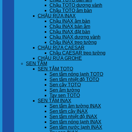
Chậu TOTO dương vành
Chậu TOTO âm bàn
CHẬU RỬA INAX
Chậu INAX âm bàn
Chậu INAX bán âm
Chậu INAX đặt bàn
Chậu INAX dương vành
Chậu INAX treo tường
CHẬU RỬA CAESAR
Chậu CAESAR treo tường
CHẬU RỬA GROHE
SEN TẮM
SEN TẮM TOTO
Sen tắm nóng lạnh TOTO
Sen tắm nhiệt độ TOTO
Sen cây TOTO
Sen âm tường
Tay sen TOTO
SEN TẮM INAX
Sen tắm âm tường INAX
Sen tắm cây INAX
Sen tắm nhiệt độ INAX
Sen tắm nóng lạnh INAX
Sen tắm nước lạnh INAX