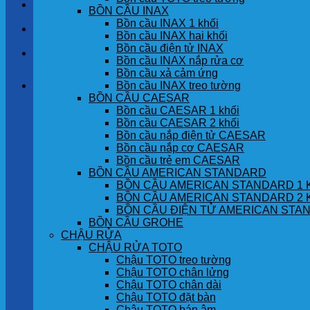
LIÊN HỆ
BỒN CẦU INAX
Bồn cầu INAX 1 khối
TIN TỨC
Bồn cầu INAX hai khối
Bồn cầu điện tử INAX
GÓC KHÁCH HÀNG
Bồn cầu INAX nắp rửa cơ
Bồn cầu xả cảm ứng
Bồn cầu INAX treo tường
Giỏ hàng
BỒN CẦU CAESAR
Bồn cầu CAESAR 1 khối
Chưa có sản phẩm trong giỏ hàng.
Bồn cầu CAESAR 2 khối
Bồn cầu nắp điện tử CAESAR
Bồn cầu nắp cơ CAESAR
Bồn cầu trẻ em CAESAR
BỒN CẦU AMERICAN STANDARD
BỒN CẦU AMERICAN STANDARD 1 
BỒN CẦU AMERICAN STANDARD 2 
BỒN CẦU ĐIỆN TỬ AMERICAN STA
BỒN CẦU GROHE
CHẬU RỬA
CHẬU RỬA TOTO
Chậu TOTO treo tường
Chậu TOTO chân lửng
Chậu TOTO chân dài
Chậu TOTO đặt bàn
Chậu TOTO bán âm