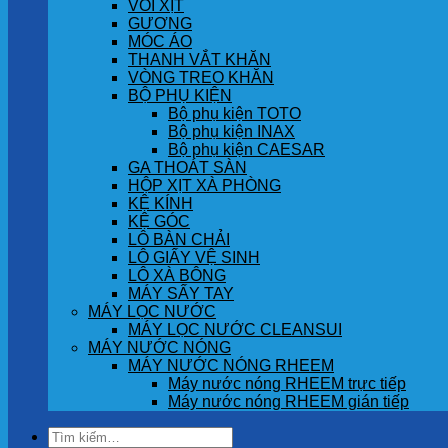
VÒI XỊT
GƯƠNG
MÓC ÁO
THANH VẮT KHĂN
VÒNG TREO KHĂN
BỘ PHỤ KIỆN
Bộ phụ kiện TOTO
Bộ phụ kiện INAX
Bộ phụ kiện CAESAR
GA THOÁT SÀN
HỘP XỊT XÀ PHÒNG
KỆ KÍNH
KỆ GÓC
LÔ BÀN CHẢI
LÔ GIẤY VỆ SINH
LÔ XÀ BÔNG
MÁY SẤY TAY
MÁY LỌC NƯỚC
MÁY LỌC NƯỚC CLEANSUI
MÁY NƯỚC NÓNG
MÁY NƯỚC NÓNG RHEEM
Máy nước nóng RHEEM trực tiếp
Máy nước nóng RHEEM gián tiếp
Tìm