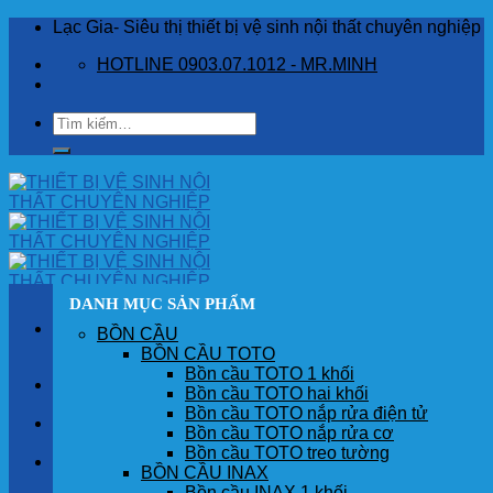
Skip
Lạc Gia- Siêu thị thiết bị vệ sinh nội thất chuyên nghiệp
to
HOTLINE 0903.07.1012 - MR.MINH
content
Tìm
kiếm:
DANH MỤC SẢN PHẨM
BỒN CẦU
BỒN CẦU TOTO
Bồn cầu TOTO 1 khối
TRANG CHỦ
Bồn cầu TOTO hai khối
Bồn cầu TOTO nắp rửa điện tử
GIỚI THIỆU
Bồn cầu TOTO nắp rửa cơ
Bồn cầu TOTO treo tường
SẢN PHẨM
BỒN CẦU INAX
Bồn cầu INAX 1 khối