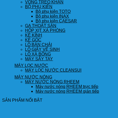
VÒNG TREO KHĂN
BỘ PHỤ KIỆN
Bộ phụ kiện TOTO
Bộ phụ kiện INAX
Bộ phụ kiện CAESAR
GA THOÁT SÀN
HỘP XỊT XÀ PHÒNG
KỆ KÍNH
KỆ GÓC
LÔ BÀN CHẢI
LÔ GIẤY VỆ SINH
LÔ XÀ BÔNG
MÁY SẤY TAY
MÁY LỌC NƯỚC
MÁY LỌC NƯỚC CLEANSUI
MÁY NƯỚC NÓNG
MÁY NƯỚC NÓNG RHEEM
Máy nước nóng RHEEM trực tiếp
Máy nước nóng RHEEM gián tiếp
SẢN PHẨM NỔI BẬT