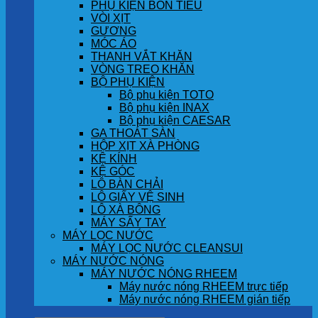
PHỤ KIỆN BỒN TIỂU
VÒI XỊT
GƯƠNG
MÓC ÁO
THANH VẮT KHĂN
VÒNG TREO KHĂN
BỘ PHỤ KIỆN
Bộ phụ kiện TOTO
Bộ phụ kiện INAX
Bộ phụ kiện CAESAR
GA THOÁT SÀN
HỘP XỊT XÀ PHÒNG
KỆ KÍNH
KỆ GÓC
LÔ BÀN CHẢI
LÔ GIẤY VỆ SINH
LÔ XÀ BÔNG
MÁY SẤY TAY
MÁY LỌC NƯỚC
MÁY LỌC NƯỚC CLEANSUI
MÁY NƯỚC NÓNG
MÁY NƯỚC NÓNG RHEEM
Máy nước nóng RHEEM trực tiếp
Máy nước nóng RHEEM gián tiếp