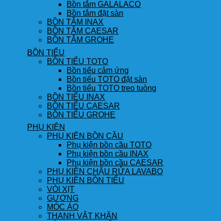
Bồn tắm GALALACO
Bồn tắm đặt sàn
BỒN TẮM INAX
BỒN TẮM CAESAR
BỒN TẮM GROHE
BỒN TIỂU
BỒN TIỂU TOTO
Bồn tiểu cảm ứng
Bồn tiểu TOTO đặt sàn
Bồn tiểu TOTO treo tuòng
BỒN TIỂU INAX
BỒN TIỂU CAESAR
BỒN TIỂU GROHE
PHỤ KIỆN
PHỤ KIỆN BỒN CẦU
Phụ kiện bồn cầu TOTO
Phụ kiện bồn cầu INAX
Phụ kiện bồn cầu CAESAR
PHỤ KIỆN CHẬU RỬA LAVABO
PHỤ KIỆN BỒN TIỂU
VÒI XỊT
GƯƠNG
MÓC ÁO
THANH VẮT KHĂN