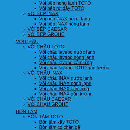
Vòi bếp nóng lạnh TOTO
Vòi bếp rút dây TOTO
VÒI BẾP INAX
Vòi bếp INAX nước lạnh
Vòi bếp INAX nóng lạnh
VÒI BẾP CAESAR
VÒI BẾP GROHE
VÒI CHẬU
VÒI CHẬU TOTO
Vòi chậu lavabo nước lạnh
Vòi chậu lavabo nóng lạnh
Vòi chậu lavabo cảm ứng
Vòi chậu lavabo TOTO gắn tường
VÒI CHẬU INAX
Vòi chậu INAX nước lạnh
Vòi chậu INAX nóng lạnh
Vòi chậu INAX cảm ứng
Vòi chậu INAX gắn tường
VÒI CHẬU CAESAR
VÒI CHẬU GROHE
BỒN TẮM
BỒN TẮM TOTO
Bồn tắm xây TOTO
Bồn tắm có chân đế