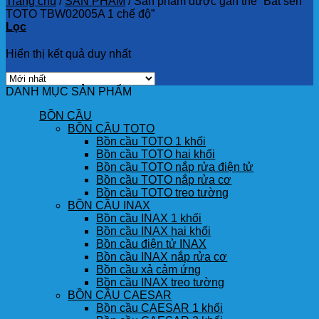
Trang chủ
/
SẢN PHẨM
/
Sản phẩm được gắn thẻ “Bát sen
TOTO TBW02005A 1 chế độ”
Lọc
Hiển thị kết quả duy nhất
DANH MỤC SẢN PHẨM
BỒN CẦU
BỒN CẦU TOTO
Bồn cầu TOTO 1 khối
Bồn cầu TOTO hai khối
Bồn cầu TOTO nắp rửa điện tử
Bồn cầu TOTO nắp rửa cơ
Bồn cầu TOTO treo tường
BỒN CẦU INAX
Bồn cầu INAX 1 khối
Bồn cầu INAX hai khối
Bồn cầu điện tử INAX
Bồn cầu INAX nắp rửa cơ
Bồn cầu xả cảm ứng
Bồn cầu INAX treo tường
BỒN CẦU CAESAR
Bồn cầu CAESAR 1 khối