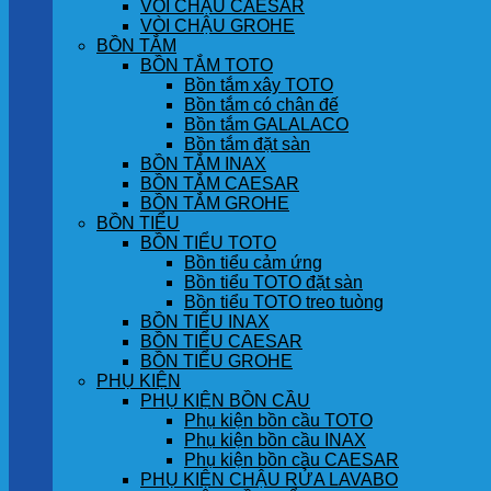
VÒI CHẬU CAESAR
VÒI CHẬU GROHE
BỒN TẮM
BỒN TẮM TOTO
Bồn tắm xây TOTO
Bồn tắm có chân đế
Bồn tắm GALALACO
Bồn tắm đặt sàn
BỒN TẮM INAX
BỒN TẮM CAESAR
BỒN TẮM GROHE
BỒN TIỂU
BỒN TIỂU TOTO
Bồn tiểu cảm ứng
Bồn tiểu TOTO đặt sàn
Bồn tiểu TOTO treo tuòng
BỒN TIỂU INAX
BỒN TIỂU CAESAR
BỒN TIỂU GROHE
PHỤ KIỆN
PHỤ KIỆN BỒN CẦU
Phụ kiện bồn cầu TOTO
Phụ kiện bồn cầu INAX
Phụ kiện bồn cầu CAESAR
PHỤ KIỆN CHẬU RỬA LAVABO