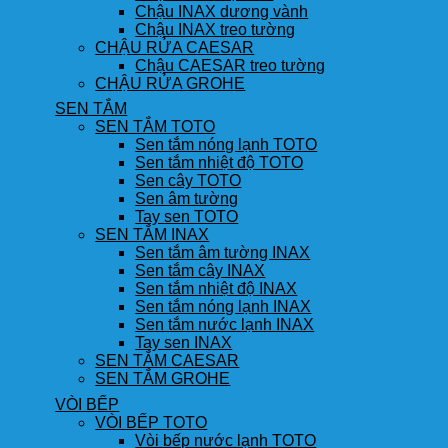
Chậu INAX dương vành
Chậu INAX treo tường
CHẬU RỬA CAESAR
Chậu CAESAR treo tường
CHẬU RỬA GROHE
SEN TẮM
SEN TẮM TOTO
Sen tắm nóng lạnh TOTO
Sen tắm nhiệt độ TOTO
Sen cây TOTO
Sen âm tường
Tay sen TOTO
SEN TẮM INAX
Sen tắm âm tường INAX
Sen tắm cây INAX
Sen tắm nhiệt độ INAX
Sen tắm nóng lạnh INAX
Sen tắm nước lạnh INAX
Tay sen INAX
SEN TẮM CAESAR
SEN TẮM GROHE
VÒI BẾP
VÒI BẾP TOTO
Vòi bếp nước lạnh TOTO