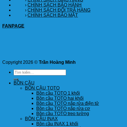
›
CHÍNH SÁCH BẢO HÀNH
›
CHÍNH SÁCH ĐỔI TRẢ HÀNG
›
CHÍNH SÁCH BẢO MẬT
FANPAGE
Copyright 2026 ©
Trần Hoàng Minh
Tìm
kiếm:
BỒN CẦU
BỒN CẦU TOTO
Bồn cầu TOTO 1 khối
Bồn cầu TOTO hai khối
Bồn cầu TOTO nắp rửa điện tử
Bồn cầu TOTO nắp rửa cơ
Bồn cầu TOTO treo tường
BỒN CẦU INAX
Bồn cầu INAX 1 khối