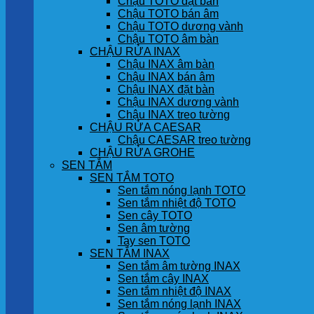
Chậu TOTO đặt bàn
Chậu TOTO bán âm
Chậu TOTO dương vành
Chậu TOTO âm bàn
CHẬU RỬA INAX
Chậu INAX âm bàn
Chậu INAX bán âm
Chậu INAX đặt bàn
Chậu INAX dương vành
Chậu INAX treo tường
CHẬU RỬA CAESAR
Chậu CAESAR treo tường
CHẬU RỬA GROHE
SEN TẮM
SEN TẮM TOTO
Sen tắm nóng lạnh TOTO
Sen tắm nhiệt độ TOTO
Sen cây TOTO
Sen âm tường
Tay sen TOTO
SEN TẮM INAX
Sen tắm âm tường INAX
Sen tắm cây INAX
Sen tắm nhiệt độ INAX
Sen tắm nóng lạnh INAX