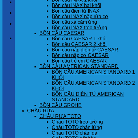
LIÊN HỆ
Bồn cầu INAX hai khối
Bồn cầu điện tử INAX
TIN TỨC
Bồn cầu INAX nắp rửa cơ
Bồn cầu xả cảm ứng
GÓC KHÁCH HÀNG
Bồn cầu INAX treo tường
BỒN CẦU CAESAR
Giỏ hàng
Bồn cầu CAESAR 1 khối
Bồn cầu CAESAR 2 khối
Bồn cầu nắp điện tử CAESAR
Chưa có sản phẩm trong giỏ hàng.
Bồn cầu nắp cơ CAESAR
Bồn cầu trẻ em CAESAR
BỒN CẦU AMERICAN STANDARD
BỒN CẦU AMERICAN STANDARD 1
KHỐI
BỒN CẦU AMERICAN STANDARD 2
KHỐI
BỒN CẦU ĐIỆN TỬ AMERICAN
STANDARD
BỒN CẦU GROHE
CHẬU RỬA
CHẬU RỬA TOTO
Chậu TOTO treo tường
Chậu TOTO chân lửng
Chậu TOTO chân dài