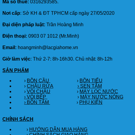
Mã số thuế:
0316293585.
Nơi cấp
: Sở KH & ĐT TPHCM cấp ngày 27/05/2020
Đại diện pháp luật:
Trần Hoàng Minh
Điện thoại:
0903 07 1012 (Mr.Minh)
Email:
hoangminh@lacgiahome.vn
Giờ làm việc
: Thứ 2-7: 8h-16h30. Chủ nhật: 8h-12h
SẢN PHẨM
›
BỒN CẦU
›
BỒN TIỂU
›
CHẬU RỬA
› SEN TẮM
›
VÒI CHẬU
›
MÁY LỌC NƯỚC
› VÒI BẾP
›
MÁY NƯỚC NÓNG
› BỒN TẮM
›
PHỤ KIỆN
CHÍNH SÁCH
›
HƯỚNG DẪN MUA HÀNG
›
CHÍNH SÁCH GIAO HÀNG