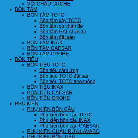
VÒI CHẬU GROHE
BỒN TẮM
BỒN TẮM TOTO
Bồn tắm xây TOTO
Bồn tắm có chân đế
Bồn tắm GALALACO
Bồn tắm đặt sàn
BỒN TẮM INAX
BỒN TẮM CAESAR
BỒN TẮM GROHE
BỒN TIỂU
BỒN TIỂU TOTO
Bồn tiểu cảm ứng
Bồn tiểu TOTO đặt sàn
Bồn tiểu TOTO treo tuòng
BỒN TIỂU INAX
BỒN TIỂU CAESAR
BỒN TIỂU GROHE
PHỤ KIỆN
PHỤ KIỆN BỒN CẦU
Phụ kiện bồn cầu TOTO
Phụ kiện bồn cầu INAX
Phụ kiện bồn cầu CAESAR
PHỤ KIỆN CHẬU RỬA LAVABO
PHỤ KIỆN BỒN TIỂU