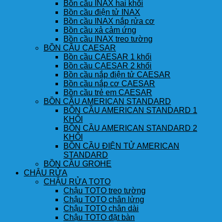
Bồn cầu INAX hai khối
Bồn cầu điện tử INAX
Bồn cầu INAX nắp rửa cơ
Bồn cầu xả cảm ứng
Bồn cầu INAX treo tường
BỒN CẦU CAESAR
Bồn cầu CAESAR 1 khối
Bồn cầu CAESAR 2 khối
Bồn cầu nắp điện tử CAESAR
Bồn cầu nắp cơ CAESAR
Bồn cầu trẻ em CAESAR
BỒN CẦU AMERICAN STANDARD
BỒN CẦU AMERICAN STANDARD 1
KHỐI
BỒN CẦU AMERICAN STANDARD 2
KHỐI
BỒN CẦU ĐIỆN TỬ AMERICAN
STANDARD
BỒN CẦU GROHE
CHẬU RỬA
CHẬU RỬA TOTO
Chậu TOTO treo tường
Chậu TOTO chân lửng
Chậu TOTO chân dài
Chậu TOTO đặt bàn