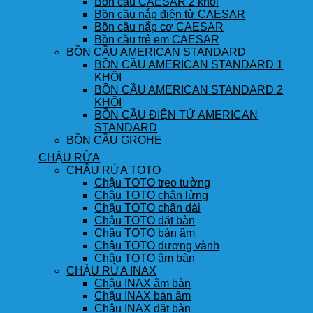
Bồn cầu CAESAR 2 khối
Bồn cầu nắp điện tử CAESAR
Bồn cầu nắp cơ CAESAR
Bồn cầu trẻ em CAESAR
BỒN CẦU AMERICAN STANDARD
BỒN CẦU AMERICAN STANDARD 1
KHỐI
BỒN CẦU AMERICAN STANDARD 2
KHỐI
BỒN CẦU ĐIỆN TỬ AMERICAN
STANDARD
BỒN CẦU GROHE
CHẬU RỬA
CHẬU RỬA TOTO
Chậu TOTO treo tường
Chậu TOTO chân lửng
Chậu TOTO chân dài
Chậu TOTO đặt bàn
Chậu TOTO bán âm
Chậu TOTO dương vành
Chậu TOTO âm bàn
CHẬU RỬA INAX
Chậu INAX âm bàn
Chậu INAX bán âm
Chậu INAX đặt bàn