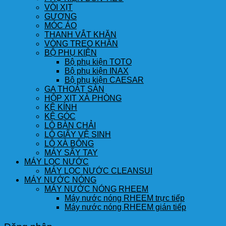
VÒI XỊT
GƯƠNG
MÓC ÁO
THANH VẮT KHĂN
VÒNG TREO KHĂN
BỘ PHỤ KIỆN
Bộ phụ kiện TOTO
Bộ phụ kiện INAX
Bộ phụ kiện CAESAR
GA THOÁT SÀN
HỘP XỊT XÀ PHÒNG
KỆ KÍNH
KỆ GÓC
LÔ BÀN CHẢI
LÔ GIẤY VỆ SINH
LÔ XÀ BÔNG
MÁY SẤY TAY
MÁY LỌC NƯỚC
MÁY LỌC NƯỚC CLEANSUI
MÁY NƯỚC NÓNG
MÁY NƯỚC NÓNG RHEEM
Máy nước nóng RHEEM trực tiếp
Máy nước nóng RHEEM gián tiếp