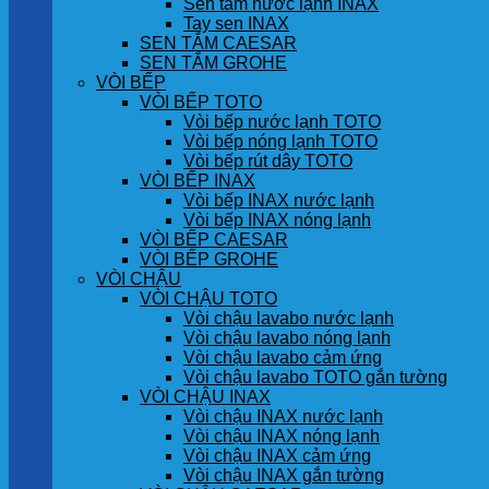
Sen tắm nước lạnh INAX
Tay sen INAX
SEN TẮM CAESAR
SEN TẮM GROHE
VÒI BẾP
VÒI BẾP TOTO
Vòi bếp nước lạnh TOTO
Vòi bếp nóng lạnh TOTO
Vòi bếp rút dây TOTO
VÒI BẾP INAX
Vòi bếp INAX nước lạnh
Vòi bếp INAX nóng lạnh
VÒI BẾP CAESAR
VÒI BẾP GROHE
VÒI CHẬU
VÒI CHẬU TOTO
Vòi chậu lavabo nước lạnh
Vòi chậu lavabo nóng lạnh
Vòi chậu lavabo cảm ứng
Vòi chậu lavabo TOTO gắn tường
VÒI CHẬU INAX
Vòi chậu INAX nước lạnh
Vòi chậu INAX nóng lạnh
Vòi chậu INAX cảm ứng
Vòi chậu INAX gắn tường