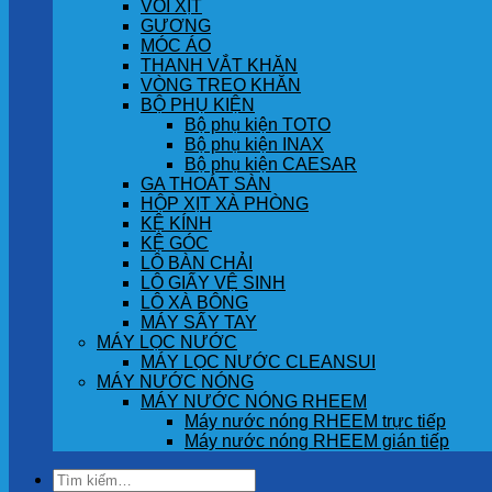
VÒI XỊT
GƯƠNG
MÓC ÁO
THANH VẮT KHĂN
VÒNG TREO KHĂN
BỘ PHỤ KIỆN
Bộ phụ kiện TOTO
Bộ phụ kiện INAX
Bộ phụ kiện CAESAR
GA THOÁT SÀN
HỘP XỊT XÀ PHÒNG
KỆ KÍNH
KỆ GÓC
LÔ BÀN CHẢI
LÔ GIẤY VỆ SINH
LÔ XÀ BÔNG
MÁY SẤY TAY
MÁY LỌC NƯỚC
MÁY LỌC NƯỚC CLEANSUI
MÁY NƯỚC NÓNG
MÁY NƯỚC NÓNG RHEEM
Máy nước nóng RHEEM trực tiếp
Máy nước nóng RHEEM gián tiếp
Tìm