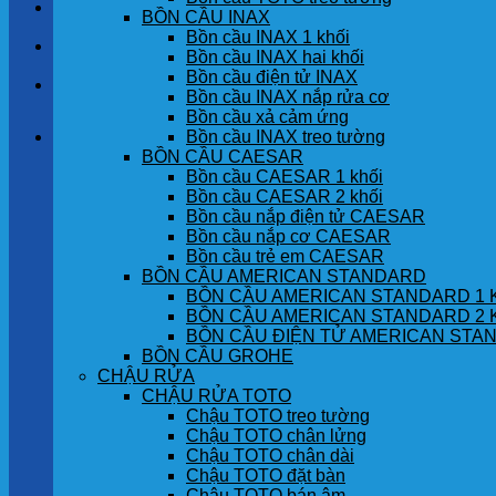
LIÊN HỆ
BỒN CẦU INAX
Bồn cầu INAX 1 khối
TIN TỨC
Bồn cầu INAX hai khối
Bồn cầu điện tử INAX
GÓC KHÁCH HÀNG
Bồn cầu INAX nắp rửa cơ
Bồn cầu xả cảm ứng
Bồn cầu INAX treo tường
Giỏ hàng
BỒN CẦU CAESAR
Bồn cầu CAESAR 1 khối
Chưa có sản phẩm trong giỏ hàng.
Bồn cầu CAESAR 2 khối
Bồn cầu nắp điện tử CAESAR
Bồn cầu nắp cơ CAESAR
Bồn cầu trẻ em CAESAR
BỒN CẦU AMERICAN STANDARD
BỒN CẦU AMERICAN STANDARD 1 
BỒN CẦU AMERICAN STANDARD 2 
BỒN CẦU ĐIỆN TỬ AMERICAN STA
BỒN CẦU GROHE
CHẬU RỬA
CHẬU RỬA TOTO
Chậu TOTO treo tường
Chậu TOTO chân lửng
Chậu TOTO chân dài
Chậu TOTO đặt bàn
Chậu TOTO bán âm