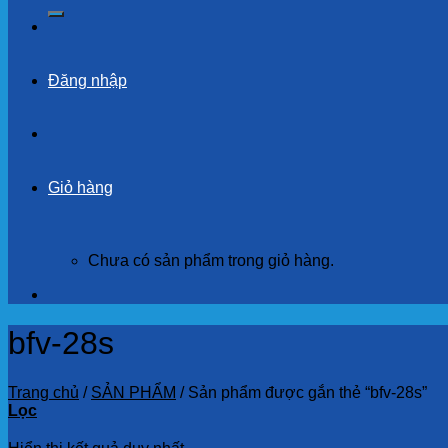
kiếm:
Đăng nhập
Giỏ hàng
Chưa có sản phẩm trong giỏ hàng.
bfv-28s
Trang chủ
/
SẢN PHẨM
/
Sản phẩm được gắn thẻ “bfv-28s”
Lọc