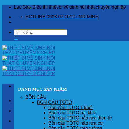
Skip
Lạc Gia- Siêu thị thiết bị vệ sinh nội thất chuyên nghiệp
to
HOTLINE 0903.07.1012 - MR.MINH
content
Tìm
kiếm:
DANH MỤC SẢN PHẨM
BỒN CẦU
TRANG CHỦ
BỒN CẦU TOTO
Bồn cầu TOTO 1 khối
GIỚI THIỆU
Bồn cầu TOTO hai khối
Bồn cầu TOTO nắp rửa điện tử
SẢN PHẨM
Bồn cầu TOTO nắp rửa cơ
Bồn cầu TOTO treo tường