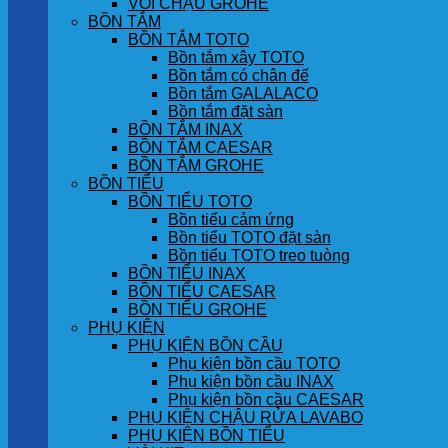
VÒI CHẬU GROHE
BỒN TẮM
BỒN TẮM TOTO
Bồn tắm xây TOTO
Bồn tắm có chân đế
Bồn tắm GALALACO
Bồn tắm đặt sàn
BỒN TẮM INAX
BỒN TẮM CAESAR
BỒN TẮM GROHE
BỒN TIỂU
BỒN TIỂU TOTO
Bồn tiểu cảm ứng
Bồn tiểu TOTO đặt sàn
Bồn tiểu TOTO treo tuòng
BỒN TIỂU INAX
BỒN TIỂU CAESAR
BỒN TIỂU GROHE
PHỤ KIỆN
PHỤ KIỆN BỒN CẦU
Phụ kiện bồn cầu TOTO
Phụ kiện bồn cầu INAX
Phụ kiện bồn cầu CAESAR
PHỤ KIỆN CHẬU RỬA LAVABO
PHỤ KIỆN BỒN TIỂU