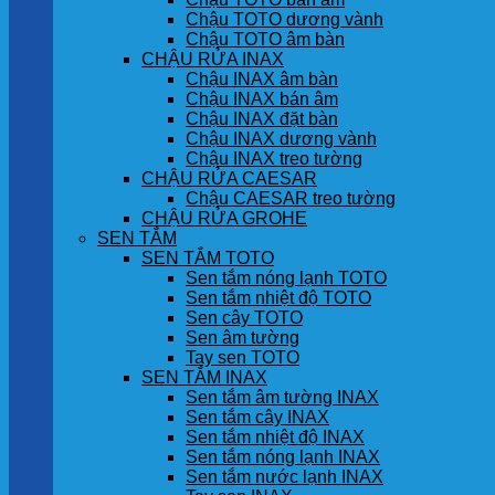
Chậu TOTO dương vành
Chậu TOTO âm bàn
CHẬU RỬA INAX
Chậu INAX âm bàn
Chậu INAX bán âm
Chậu INAX đặt bàn
Chậu INAX dương vành
Chậu INAX treo tường
CHẬU RỬA CAESAR
Chậu CAESAR treo tường
CHẬU RỬA GROHE
SEN TẮM
SEN TẮM TOTO
Sen tắm nóng lạnh TOTO
Sen tắm nhiệt độ TOTO
Sen cây TOTO
Sen âm tường
Tay sen TOTO
SEN TẮM INAX
Sen tắm âm tường INAX
Sen tắm cây INAX
Sen tắm nhiệt độ INAX
Sen tắm nóng lạnh INAX
Sen tắm nước lạnh INAX