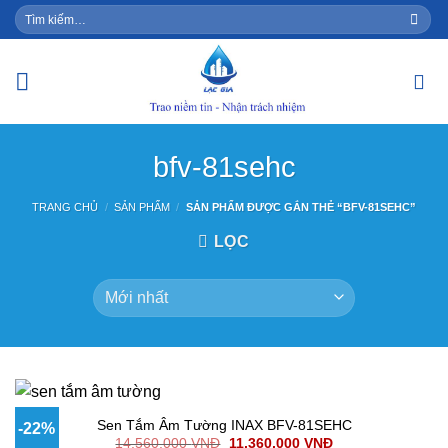
Skip
Tìm
kiếm:
to
content
bfv-81sehc
TRANG CHỦ
/
SẢN PHẨM
/
SẢN PHẨM ĐƯỢC GẮN THẺ “BFV-81SEHC”
LỌC
Sen Tắm Âm Tường INAX BFV-81SEHC
-22%
14,560,000
VNĐ
11,360,000
VNĐ