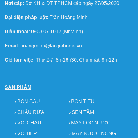
Nơi cấp
: Sở KH & ĐT TPHCM cấp ngày 27/05/2020
Đại diện pháp luật:
Trần Hoàng Minh
Điện thoại:
0903 07 1012 (Mr.Minh)
Email:
hoangminh@lacgiahome.vn
Giờ làm việc
: Thứ 2-7: 8h-16h30. Chủ nhật: 8h-12h
SẢN PHẨM
›
BỒN CẦU
›
BỒN TIỂU
›
CHẬU RỬA
› SEN TẮM
›
VÒI CHẬU
›
MÁY LỌC NƯỚC
› VÒI BẾP
›
MÁY NƯỚC NÓNG