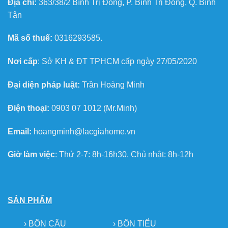
Địa chỉ:
363/38/2 Bình Trị Đông, P. Bình Trị Đông, Q. Bình
Tân
Mã số thuế:
0316293585.
Nơi cấp
: Sở KH & ĐT TPHCM cấp ngày 27/05/2020
Đại diện pháp luật:
Trần Hoàng Minh
Điện thoại:
0903 07 1012 (Mr.Minh)
Email:
hoangminh@lacgiahome.vn
Giờ làm việc
: Thứ 2-7: 8h-16h30. Chủ nhật: 8h-12h
SẢN PHẨM
›
BỒN CẦU
›
BỒN TIỂU