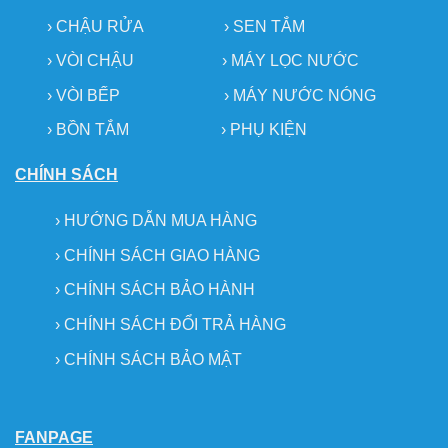
›
CHẬU RỬA
› SEN TẮM
›
VÒI CHẬU
›
MÁY LỌC NƯỚC
› VÒI BẾP
›
MÁY NƯỚC NÓNG
› BỒN TẮM
›
PHỤ KIỆN
CHÍNH SÁCH
›
HƯỚNG DẪN MUA HÀNG
›
CHÍNH SÁCH GIAO HÀNG
›
CHÍNH SÁCH BẢO HÀNH
›
CHÍNH SÁCH ĐỔI TRẢ HÀNG
›
CHÍNH SÁCH BẢO MẬT
FANPAGE