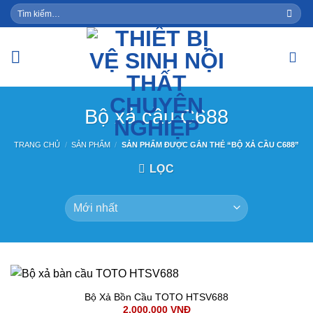
Skip
Tìm
kiếm:
to
content
Bộ xả cầu C688
TRANG CHỦ
/
SẢN PHẨM
/
SẢN PHẨM ĐƯỢC GẮN THẺ “BỘ XẢ CẦU C688”
LỌC
Bộ Xả Bồn Cầu TOTO HTSV688
2,000,000
VNĐ