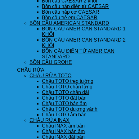
Bồn cầu CAESAR 2 khối
Bồn cầu nắp điện tử CAESAR
Bồn cầu nắp cơ CAESAR
Bồn cầu trẻ em CAESAR
BỒN CẦU AMERICAN STANDARD
BỒN CẦU AMERICAN STANDARD 1
KHỐI
BỒN CẦU AMERICAN STANDARD 2
KHỐI
BỒN CẦU ĐIỆN TỬ AMERICAN
STANDARD
BỒN CẦU GROHE
CHẬU RỬA
CHẬU RỬA TOTO
Chậu TOTO treo tường
Chậu TOTO chân lửng
Chậu TOTO chân dài
Chậu TOTO đặt bàn
Chậu TOTO bán âm
Chậu TOTO dương vành
Chậu TOTO âm bàn
CHẬU RỬA INAX
Chậu INAX âm bàn
Chậu INAX bán âm
Chậu INAX đặt bàn