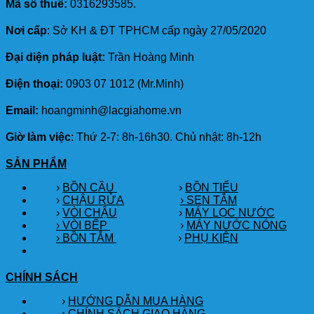
Mã số thuế:
0316293585.
Nơi cấp
: Sở KH & ĐT TPHCM cấp ngày 27/05/2020
Đại diện pháp luật:
Trần Hoàng Minh
Điện thoại:
0903 07 1012 (Mr.Minh)
Email:
hoangminh@lacgiahome.vn
Giờ làm việc
: Thứ 2-7: 8h-16h30. Chủ nhật: 8h-12h
SẢN PHẨM
›
BỒN CẦU
›
BỒN TIỂU
›
CHẬU RỬA
› SEN TẮM
›
VÒI CHẬU
›
MÁY LỌC NƯỚC
› VÒI BẾP
›
MÁY NƯỚC NÓNG
› BỒN TẮM
›
PHỤ KIỆN
CHÍNH SÁCH
›
HƯỚNG DẪN MUA HÀNG
›
CHÍNH SÁCH GIAO HÀNG