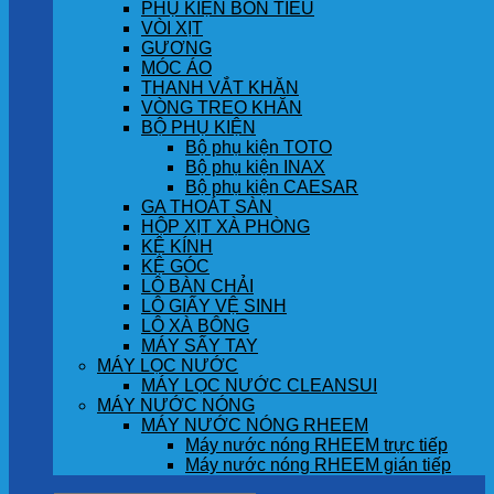
PHỤ KIỆN BỒN TIỂU
VÒI XỊT
GƯƠNG
MÓC ÁO
THANH VẮT KHĂN
VÒNG TREO KHĂN
BỘ PHỤ KIỆN
Bộ phụ kiện TOTO
Bộ phụ kiện INAX
Bộ phụ kiện CAESAR
GA THOÁT SÀN
HỘP XỊT XÀ PHÒNG
KỆ KÍNH
KỆ GÓC
LÔ BÀN CHẢI
LÔ GIẤY VỆ SINH
LÔ XÀ BÔNG
MÁY SẤY TAY
MÁY LỌC NƯỚC
MÁY LỌC NƯỚC CLEANSUI
MÁY NƯỚC NÓNG
MÁY NƯỚC NÓNG RHEEM
Máy nước nóng RHEEM trực tiếp
Máy nước nóng RHEEM gián tiếp