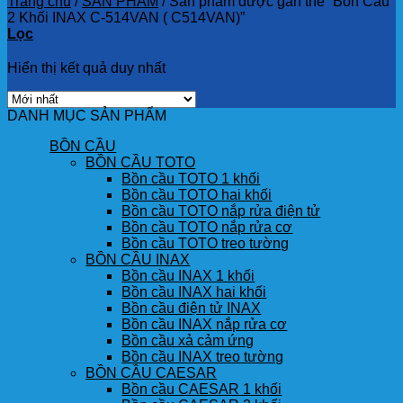
Trang chủ
/
SẢN PHẨM
/
Sản phẩm được gắn thẻ “Bồn Cầu
2 Khối INAX C-514VAN ( C514VAN)”
Lọc
Hiển thị kết quả duy nhất
DANH MỤC SẢN PHẨM
BỒN CẦU
BỒN CẦU TOTO
Bồn cầu TOTO 1 khối
Bồn cầu TOTO hai khối
Bồn cầu TOTO nắp rửa điện tử
Bồn cầu TOTO nắp rửa cơ
Bồn cầu TOTO treo tường
BỒN CẦU INAX
Bồn cầu INAX 1 khối
Bồn cầu INAX hai khối
Bồn cầu điện tử INAX
Bồn cầu INAX nắp rửa cơ
Bồn cầu xả cảm ứng
Bồn cầu INAX treo tường
BỒN CẦU CAESAR
Bồn cầu CAESAR 1 khối