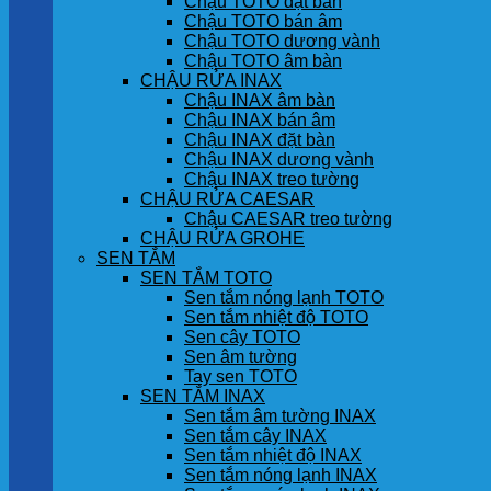
Chậu TOTO đặt bàn
Chậu TOTO bán âm
Chậu TOTO dương vành
Chậu TOTO âm bàn
CHẬU RỬA INAX
Chậu INAX âm bàn
Chậu INAX bán âm
Chậu INAX đặt bàn
Chậu INAX dương vành
Chậu INAX treo tường
CHẬU RỬA CAESAR
Chậu CAESAR treo tường
CHẬU RỬA GROHE
SEN TẮM
SEN TẮM TOTO
Sen tắm nóng lạnh TOTO
Sen tắm nhiệt độ TOTO
Sen cây TOTO
Sen âm tường
Tay sen TOTO
SEN TẮM INAX
Sen tắm âm tường INAX
Sen tắm cây INAX
Sen tắm nhiệt độ INAX
Sen tắm nóng lạnh INAX