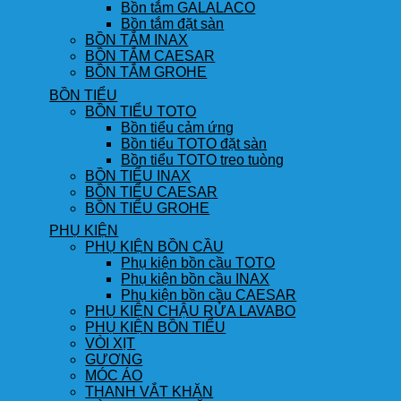
Bồn tắm GALALACO
Bồn tắm đặt sàn
BỒN TẮM INAX
BỒN TẮM CAESAR
BỒN TẮM GROHE
BỒN TIỂU
BỒN TIỂU TOTO
Bồn tiểu cảm ứng
Bồn tiểu TOTO đặt sàn
Bồn tiểu TOTO treo tuòng
BỒN TIỂU INAX
BỒN TIỂU CAESAR
BỒN TIỂU GROHE
PHỤ KIỆN
PHỤ KIỆN BỒN CẦU
Phụ kiện bồn cầu TOTO
Phụ kiện bồn cầu INAX
Phụ kiện bồn cầu CAESAR
PHỤ KIỆN CHẬU RỬA LAVABO
PHỤ KIỆN BỒN TIỂU
VÒI XỊT
GƯƠNG
MÓC ÁO
THANH VẮT KHĂN