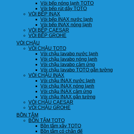
Vòi bếp nóng lạnh TOTO
Vòi bếp rút dây TOTO
VÒI BẾP INAX
Vòi bếp INAX nước lạnh
Vòi bếp INAX nóng lạnh
VÒI BẾP CAESAR
VÒI BẾP GROHE
VÒI CHẬU
VÒI CHẬU TOTO
Vòi chậu lavabo nước lạnh
Vòi chậu lavabo nóng lạnh
Vòi chậu lavabo cảm ứng
Vòi chậu lavabo TOTO gắn tường
VÒI CHẬU INAX
Vòi chậu INAX nước lạnh
Vòi chậu INAX nóng lạnh
Vòi chậu INAX cảm ứng
Vòi chậu INAX gắn tường
VÒI CHẬU CAESAR
VÒI CHẬU GROHE
BỒN TẮM
BỒN TẮM TOTO
Bồn tắm xây TOTO
Bồn tắm có chân đế