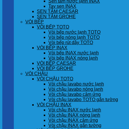
Sen tắm nước lạnh INAX
Tay sen INAX
SEN TẮM CAESAR
SEN TẮM GROHE
VÒI BẾP
VÒI BẾP TOTO
Vòi bếp nước lạnh TOTO
Vòi bếp nóng lạnh TOTO
Vòi bếp rút dây TOTO
VÒI BẾP INAX
Vòi bếp INAX nước lạnh
Vòi bếp INAX nóng lạnh
VÒI BẾP CAESAR
VÒI BẾP GROHE
VÒI CHẬU
VÒI CHẬU TOTO
Vòi chậu lavabo nước lạnh
Vòi chậu lavabo nóng lạnh
Vòi chậu lavabo cảm ứng
Vòi chậu lavabo TOTO gắn tường
VÒI CHẬU INAX
Vòi chậu INAX nước lạnh
Vòi chậu INAX nóng lạnh
Vòi chậu INAX cảm ứng
Vòi chậu INAX gắn tường