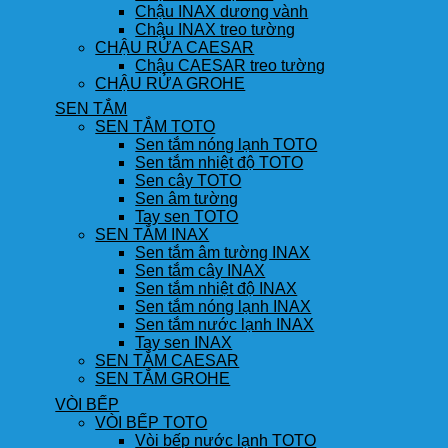
Chậu INAX dương vành
Chậu INAX treo tường
CHẬU RỬA CAESAR
Chậu CAESAR treo tường
CHẬU RỬA GROHE
SEN TẮM
SEN TẮM TOTO
Sen tắm nóng lạnh TOTO
Sen tắm nhiệt độ TOTO
Sen cây TOTO
Sen âm tường
Tay sen TOTO
SEN TẮM INAX
Sen tắm âm tường INAX
Sen tắm cây INAX
Sen tắm nhiệt độ INAX
Sen tắm nóng lạnh INAX
Sen tắm nước lạnh INAX
Tay sen INAX
SEN TẮM CAESAR
SEN TẮM GROHE
VÒI BẾP
VÒI BẾP TOTO
Vòi bếp nước lạnh TOTO