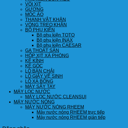
VÒI XỊT
GƯƠNG
MÓC ÁO
THANH VẮT KHĂN
VÒNG TREO KHĂN
BỘ PHỤ KIỆN
Bộ phụ kiện TOTO
Bộ phụ kiện INAX
Bộ phụ kiện CAESAR
GA THOÁT SÀN
HỘP XỊT XÀ PHÒNG
KỆ KÍNH
KỆ GÓC
LÔ BÀN CHẢI
LÔ GIẤY VỆ SINH
LÔ XÀ BÔNG
MÁY SẤY TAY
MÁY LỌC NƯỚC
MÁY LỌC NƯỚC CLEANSUI
MÁY NƯỚC NÓNG
MÁY NƯỚC NÓNG RHEEM
Máy nước nóng RHEEM trực tiếp
Máy nước nóng RHEEM gián tiếp