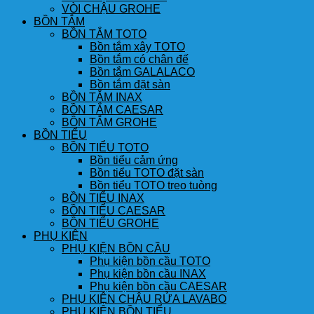
VÒI CHẬU GROHE
BỒN TẮM
BỒN TẮM TOTO
Bồn tắm xây TOTO
Bồn tắm có chân đế
Bồn tắm GALALACO
Bồn tắm đặt sàn
BỒN TẮM INAX
BỒN TẮM CAESAR
BỒN TẮM GROHE
BỒN TIỂU
BỒN TIỂU TOTO
Bồn tiểu cảm ứng
Bồn tiểu TOTO đặt sàn
Bồn tiểu TOTO treo tuòng
BỒN TIỂU INAX
BỒN TIỂU CAESAR
BỒN TIỂU GROHE
PHỤ KIỆN
PHỤ KIỆN BỒN CẦU
Phụ kiện bồn cầu TOTO
Phụ kiện bồn cầu INAX
Phụ kiện bồn cầu CAESAR
PHỤ KIỆN CHẬU RỬA LAVABO
PHỤ KIỆN BỒN TIỂU