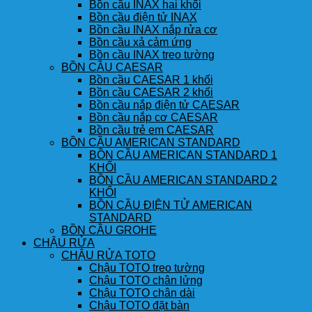
Bồn cầu INAX hai khối
Bồn cầu điện tử INAX
Bồn cầu INAX nắp rửa cơ
Bồn cầu xả cảm ứng
Bồn cầu INAX treo tường
BỒN CẦU CAESAR
Bồn cầu CAESAR 1 khối
Bồn cầu CAESAR 2 khối
Bồn cầu nắp điện tử CAESAR
Bồn cầu nắp cơ CAESAR
Bồn cầu trẻ em CAESAR
BỒN CẦU AMERICAN STANDARD
BỒN CẦU AMERICAN STANDARD 1
KHỐI
BỒN CẦU AMERICAN STANDARD 2
KHỐI
BỒN CẦU ĐIỆN TỬ AMERICAN
STANDARD
BỒN CẦU GROHE
CHẬU RỬA
CHẬU RỬA TOTO
Chậu TOTO treo tường
Chậu TOTO chân lửng
Chậu TOTO chân dài
Chậu TOTO đặt bàn