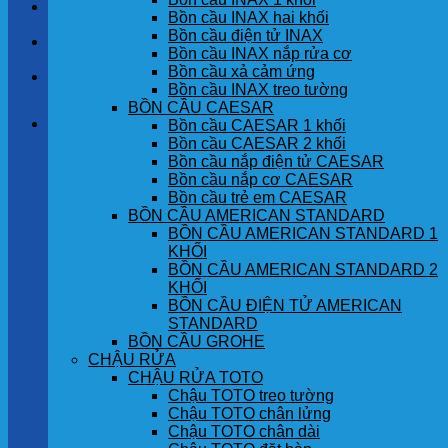
LIÊN HỆ
Bồn cầu INAX hai khối
Bồn cầu điện tử INAX
TIN TỨC
Bồn cầu INAX nắp rửa cơ
Bồn cầu xả cảm ứng
GÓC KHÁCH HÀNG
Bồn cầu INAX treo tường
BỒN CẦU CAESAR
Giỏ hàng
Bồn cầu CAESAR 1 khối
Bồn cầu CAESAR 2 khối
Bồn cầu nắp điện tử CAESAR
Chưa có sản phẩm trong giỏ hàng.
Bồn cầu nắp cơ CAESAR
Bồn cầu trẻ em CAESAR
BỒN CẦU AMERICAN STANDARD
BỒN CẦU AMERICAN STANDARD 1
KHỐI
BỒN CẦU AMERICAN STANDARD 2
KHỐI
BỒN CẦU ĐIỆN TỬ AMERICAN
STANDARD
BỒN CẦU GROHE
CHẬU RỬA
CHẬU RỬA TOTO
Chậu TOTO treo tường
Chậu TOTO chân lửng
Chậu TOTO chân dài