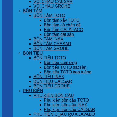
VÒI CHẬU CAESAR
VÒI CHẬU GROHE
BỒN TẮM
BỒN TẮM TOTO
Bồn tắm xây TOTO
Bồn tắm có chân đế
Bồn tắm GALALACO
Bồn tắm đặt sàn
BỒN TẮM INAX
BỒN TẮM CAESAR
BỒN TẮM GROHE
BỒN TIỂU
BỒN TIỂU TOTO
Bồn tiểu cảm ứng
Bồn tiểu TOTO đặt sàn
Bồn tiểu TOTO treo tuòng
BỒN TIỂU INAX
BỒN TIỂU CAESAR
BỒN TIỂU GROHE
PHỤ KIỆN
PHỤ KIỆN BỒN CẦU
Phụ kiện bồn cầu TOTO
Phụ kiện bồn cầu INAX
Phụ kiện bồn cầu CAESAR
PHỤ KIỆN CHẬU RỬA LAVABO