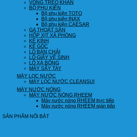
VÒNG TREO KHĂN
BỘ PHỤ KIỆN
Bộ phụ kiện TOTO
Bộ phụ kiện INAX
Bộ phụ kiện CAESAR
GA THOÁT SÀN
HỘP XỊT XÀ PHÒNG
KỆ KÍNH
KỆ GÓC
LÔ BÀN CHẢI
LÔ GIẤY VỆ SINH
LÔ XÀ BÔNG
MÁY SẤY TAY
MÁY LỌC NƯỚC
MÁY LỌC NƯỚC CLEANSUI
MÁY NƯỚC NÓNG
MÁY NƯỚC NÓNG RHEEM
Máy nước nóng RHEEM trực tiếp
Máy nước nóng RHEEM gián tiếp
SẢN PHẨM NỔI BẬT