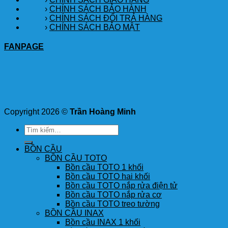
›
CHÍNH SÁCH BẢO HÀNH
›
CHÍNH SÁCH ĐỔI TRẢ HÀNG
›
CHÍNH SÁCH BẢO MẬT
FANPAGE
Copyright 2026 ©
Trần Hoàng Minh
Tìm
kiếm:
BỒN CẦU
BỒN CẦU TOTO
Bồn cầu TOTO 1 khối
Bồn cầu TOTO hai khối
Bồn cầu TOTO nắp rửa điện tử
Bồn cầu TOTO nắp rửa cơ
Bồn cầu TOTO treo tường
BỒN CẦU INAX
Bồn cầu INAX 1 khối