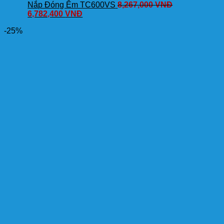
Nắp Đóng Êm TC600VS
8,267,000
VNĐ
6,782,400
VNĐ
-25%