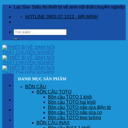
Skip
Lạc Gia- Siêu thị thiết bị vệ sinh nội thất chuyên nghiệp
to
HOTLINE 0903.07.1012 - MR.MINH
content
Tìm
kiếm:
DANH MỤC SẢN PHẨM
BỒN CẦU
BỒN CẦU TOTO
Bồn cầu TOTO 1 khối
TRANG CHỦ
Bồn cầu TOTO hai khối
Bồn cầu TOTO nắp rửa điện tử
GIỚI THIỆU
Bồn cầu TOTO nắp rửa cơ
Bồn cầu TOTO treo tường
SẢN PHẨM
BỒN CẦU INAX
Bồn cầu INAX 1 khối