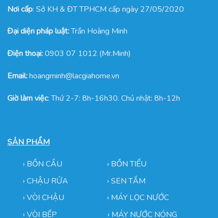
Nơi cấp
: Sở KH & ĐT TPHCM cấp ngày 27/05/2020
Đại diện pháp luật:
Trần Hoàng Minh
Điện thoại:
0903 07 1012 (Mr.Minh)
Email:
hoangminh@lacgiahome.vn
Giờ làm việc
: Thứ 2-7: 8h-16h30. Chủ nhật: 8h-12h
SẢN PHẨM
›
BỒN CẦU
›
BỒN TIỂU
›
CHẬU RỬA
› SEN TẮM
›
VÒI CHẬU
›
MÁY LỌC NƯỚC
› VÒI BẾP
›
MÁY NƯỚC NÓNG