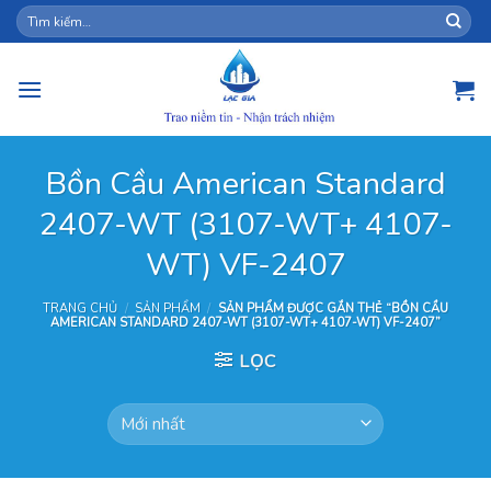
Skip
Tìm
kiếm:
to
content
Bồn Cầu American Standard
2407-WT (3107-WT+ 4107-
WT) VF-2407
TRANG CHỦ
/
SẢN PHẨM
/
SẢN PHẨM ĐƯỢC GẮN THẺ “BỒN CẦU
AMERICAN STANDARD 2407-WT (3107-WT+ 4107-WT) VF-2407”
LỌC