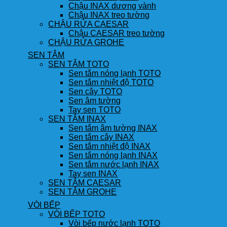
Chậu INAX dương vành
Chậu INAX treo tường
CHẬU RỬA CAESAR
Chậu CAESAR treo tường
CHẬU RỬA GROHE
SEN TẮM
SEN TẮM TOTO
Sen tắm nóng lạnh TOTO
Sen tắm nhiệt độ TOTO
Sen cây TOTO
Sen âm tường
Tay sen TOTO
SEN TẮM INAX
Sen tắm âm tường INAX
Sen tắm cây INAX
Sen tắm nhiệt độ INAX
Sen tắm nóng lạnh INAX
Sen tắm nước lạnh INAX
Tay sen INAX
SEN TẮM CAESAR
SEN TẮM GROHE
VÒI BẾP
VÒI BẾP TOTO
Vòi bếp nước lạnh TOTO