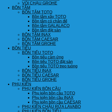
VÒI CHẬU GROHE
BỒN TẮM
BỒN TẮM TOTO
Bồn tắm xây TOTO
Bồn tắm có chân đế
Bồn tắm GALALACO
Bồn tắm đặt sàn
BỒN TẮM INAX
BỒN TẮM CAESAR
BỒN TẮM GROHE
BỒN TIỂU
BỒN TIỂU TOTO
Bồn tiểu cảm ứng
Bồn tiểu TOTO đặt sàn
Bồn tiểu TOTO treo tuòng
BỒN TIỂU INAX
BỒN TIỂU CAESAR
BỒN TIỂU GROHE
PHỤ KIỆN
PHỤ KIỆN BỒN CẦU
Phụ kiện bồn cầu TOTO
Phụ kiện bồn cầu INAX
Phụ kiện bồn cầu CAESAR
PHỤ KIỆN CHẬU RỬA LAVABO
PHỤ KIỆN BỒN TIỂU