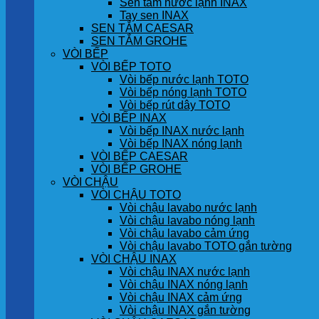
Sen tắm nước lạnh INAX
Tay sen INAX
SEN TẮM CAESAR
SEN TẮM GROHE
VÒI BẾP
VÒI BẾP TOTO
Vòi bếp nước lạnh TOTO
Vòi bếp nóng lạnh TOTO
Vòi bếp rút dây TOTO
VÒI BẾP INAX
Vòi bếp INAX nước lạnh
Vòi bếp INAX nóng lạnh
VÒI BẾP CAESAR
VÒI BẾP GROHE
VÒI CHẬU
VÒI CHẬU TOTO
Vòi chậu lavabo nước lạnh
Vòi chậu lavabo nóng lạnh
Vòi chậu lavabo cảm ứng
Vòi chậu lavabo TOTO gắn tường
VÒI CHẬU INAX
Vòi chậu INAX nước lạnh
Vòi chậu INAX nóng lạnh
Vòi chậu INAX cảm ứng
Vòi chậu INAX gắn tường