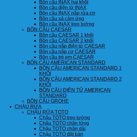
Bồn cầu INAX hai khối
Bồn cầu điện tử INAX
Bồn cầu INAX nắp rửa cơ
Bồn cầu xả cảm ứng
Bồn cầu INAX treo tường
BỒN CẦU CAESAR
Bồn cầu CAESAR 1 khối
Bồn cầu CAESAR 2 khối
Bồn cầu nắp điện tử CAESAR
Bồn cầu nắp cơ CAESAR
Bồn cầu trẻ em CAESAR
BỒN CẦU AMERICAN STANDARD
BỒN CẦU AMERICAN STANDARD 1
KHỐI
BỒN CẦU AMERICAN STANDARD 2
KHỐI
BỒN CẦU ĐIỆN TỬ AMERICAN
STANDARD
BỒN CẦU GROHE
CHẬU RỬA
CHẬU RỬA TOTO
Chậu TOTO treo tường
Chậu TOTO chân lửng
Chậu TOTO chân dài
Chậu TOTO đặt bàn