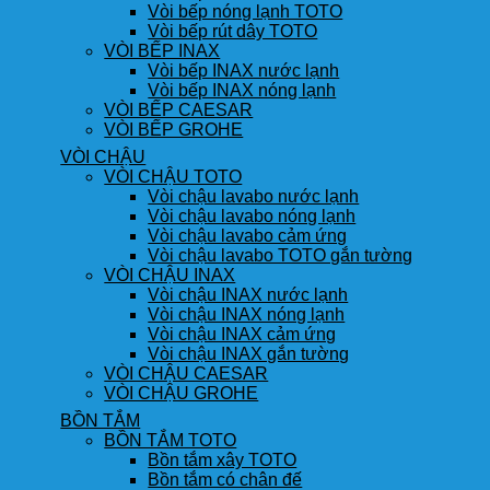
Vòi bếp nóng lạnh TOTO
Vòi bếp rút dây TOTO
VÒI BẾP INAX
Vòi bếp INAX nước lạnh
Vòi bếp INAX nóng lạnh
VÒI BẾP CAESAR
VÒI BẾP GROHE
VÒI CHẬU
VÒI CHẬU TOTO
Vòi chậu lavabo nước lạnh
Vòi chậu lavabo nóng lạnh
Vòi chậu lavabo cảm ứng
Vòi chậu lavabo TOTO gắn tường
VÒI CHẬU INAX
Vòi chậu INAX nước lạnh
Vòi chậu INAX nóng lạnh
Vòi chậu INAX cảm ứng
Vòi chậu INAX gắn tường
VÒI CHẬU CAESAR
VÒI CHẬU GROHE
BỒN TẮM
BỒN TẮM TOTO
Bồn tắm xây TOTO
Bồn tắm có chân đế