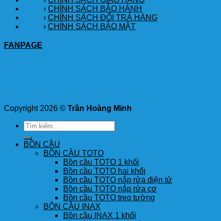
›
CHÍNH SÁCH BẢO HÀNH
›
CHÍNH SÁCH ĐỔI TRẢ HÀNG
›
CHÍNH SÁCH BẢO MẬT
FANPAGE
Copyright 2026 ©
Trần Hoàng Minh
Tìm
kiếm:
BỒN CẦU
BỒN CẦU TOTO
Bồn cầu TOTO 1 khối
Bồn cầu TOTO hai khối
Bồn cầu TOTO nắp rửa điện tử
Bồn cầu TOTO nắp rửa cơ
Bồn cầu TOTO treo tường
BỒN CẦU INAX
Bồn cầu INAX 1 khối