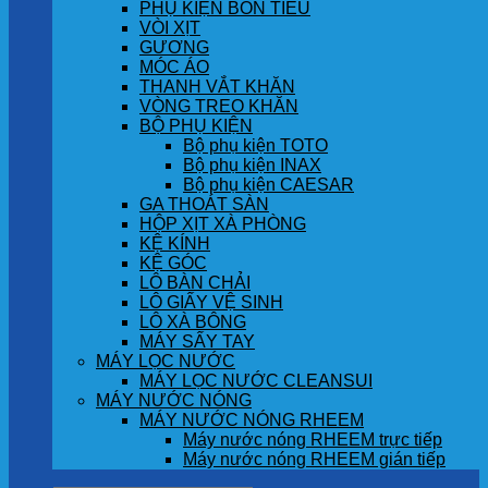
PHỤ KIỆN BỒN TIỂU
VÒI XỊT
GƯƠNG
MÓC ÁO
THANH VẮT KHĂN
VÒNG TREO KHĂN
BỘ PHỤ KIỆN
Bộ phụ kiện TOTO
Bộ phụ kiện INAX
Bộ phụ kiện CAESAR
GA THOÁT SÀN
HỘP XỊT XÀ PHÒNG
KỆ KÍNH
KỆ GÓC
LÔ BÀN CHẢI
LÔ GIẤY VỆ SINH
LÔ XÀ BÔNG
MÁY SẤY TAY
MÁY LỌC NƯỚC
MÁY LỌC NƯỚC CLEANSUI
MÁY NƯỚC NÓNG
MÁY NƯỚC NÓNG RHEEM
Máy nước nóng RHEEM trực tiếp
Máy nước nóng RHEEM gián tiếp