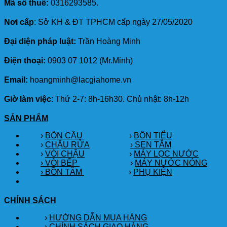
Mã số thuế:
0316293585.
Nơi cấp
: Sở KH & ĐT TPHCM cấp ngày 27/05/2020
Đại diện pháp luật:
Trần Hoàng Minh
Điện thoại:
0903 07 1012 (Mr.Minh)
Email:
hoangminh@lacgiahome.vn
Giờ làm việc
: Thứ 2-7: 8h-16h30. Chủ nhật: 8h-12h
SẢN PHẨM
›
BỒN CẦU
›
BỒN TIỂU
›
CHẬU RỬA
› SEN TẮM
›
VÒI CHẬU
›
MÁY LỌC NƯỚC
› VÒI BẾP
›
MÁY NƯỚC NÓNG
› BỒN TẮM
›
PHỤ KIỆN
CHÍNH SÁCH
›
HƯỚNG DẪN MUA HÀNG
›
CHÍNH SÁCH GIAO HÀNG