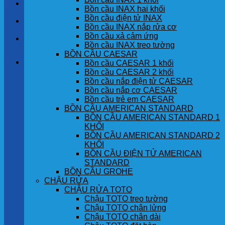
LIÊN HỆ
Bồn cầu INAX hai khối
Bồn cầu điện tử INAX
TIN TỨC
Bồn cầu INAX nắp rửa cơ
Bồn cầu xả cảm ứng
GÓC KHÁCH HÀNG
Bồn cầu INAX treo tường
BỒN CẦU CAESAR
Giỏ hàng
Bồn cầu CAESAR 1 khối
Bồn cầu CAESAR 2 khối
Bồn cầu nắp điện tử CAESAR
Chưa có sản phẩm trong giỏ hàng.
Bồn cầu nắp cơ CAESAR
Bồn cầu trẻ em CAESAR
BỒN CẦU AMERICAN STANDARD
BỒN CẦU AMERICAN STANDARD 1
KHỐI
BỒN CẦU AMERICAN STANDARD 2
KHỐI
BỒN CẦU ĐIỆN TỬ AMERICAN
STANDARD
BỒN CẦU GROHE
CHẬU RỬA
CHẬU RỬA TOTO
Chậu TOTO treo tường
Chậu TOTO chân lửng
Chậu TOTO chân dài