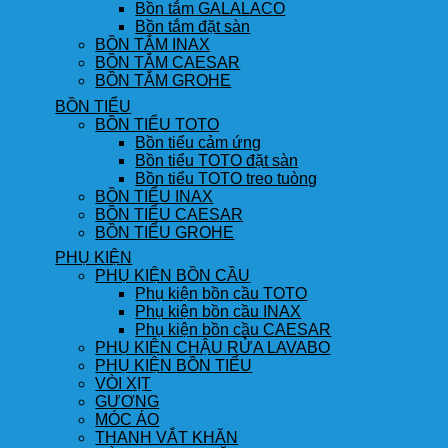
Bồn tắm GALALACO
Bồn tắm đặt sàn
BỒN TẮM INAX
BỒN TẮM CAESAR
BỒN TẮM GROHE
BỒN TIỂU
BỒN TIỂU TOTO
Bồn tiểu cảm ứng
Bồn tiểu TOTO đặt sàn
Bồn tiểu TOTO treo tuòng
BỒN TIỂU INAX
BỒN TIỂU CAESAR
BỒN TIỂU GROHE
PHỤ KIỆN
PHỤ KIỆN BỒN CẦU
Phụ kiện bồn cầu TOTO
Phụ kiện bồn cầu INAX
Phụ kiện bồn cầu CAESAR
PHỤ KIỆN CHẬU RỬA LAVABO
PHỤ KIỆN BỒN TIỂU
VÒI XỊT
GƯƠNG
MÓC ÁO
THANH VẮT KHĂN