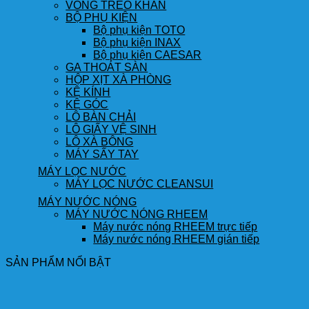
VÒNG TREO KHĂN
BỘ PHỤ KIỆN
Bộ phụ kiện TOTO
Bộ phụ kiện INAX
Bộ phụ kiện CAESAR
GA THOÁT SÀN
HỘP XỊT XÀ PHÒNG
KỆ KÍNH
KỆ GÓC
LÔ BÀN CHẢI
LÔ GIẤY VỆ SINH
LÔ XÀ BÔNG
MÁY SẤY TAY
MÁY LỌC NƯỚC
MÁY LỌC NƯỚC CLEANSUI
MÁY NƯỚC NÓNG
MÁY NƯỚC NÓNG RHEEM
Máy nước nóng RHEEM trực tiếp
Máy nước nóng RHEEM gián tiếp
SẢN PHẨM NỔI BẬT