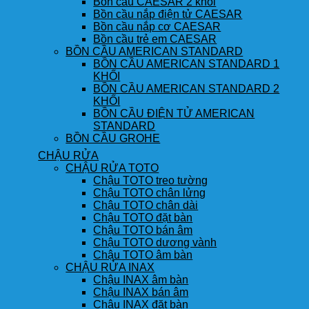
Bồn cầu CAESAR 2 khối
Bồn cầu nắp điện tử CAESAR
Bồn cầu nắp cơ CAESAR
Bồn cầu trẻ em CAESAR
BỒN CẦU AMERICAN STANDARD
BỒN CẦU AMERICAN STANDARD 1
KHỐI
BỒN CẦU AMERICAN STANDARD 2
KHỐI
BỒN CẦU ĐIỆN TỬ AMERICAN
STANDARD
BỒN CẦU GROHE
CHẬU RỬA
CHẬU RỬA TOTO
Chậu TOTO treo tường
Chậu TOTO chân lửng
Chậu TOTO chân dài
Chậu TOTO đặt bàn
Chậu TOTO bán âm
Chậu TOTO dương vành
Chậu TOTO âm bàn
CHẬU RỬA INAX
Chậu INAX âm bàn
Chậu INAX bán âm
Chậu INAX đặt bàn