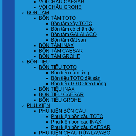
VÒI CHẬU CAESAR
VÒI CHẬU GROHE
BỒN TẮM
BỒN TẮM TOTO
Bồn tắm xây TOTO
Bồn tắm có chân đế
Bồn tắm GALALACO
Bồn tắm đặt sàn
BỒN TẮM INAX
BỒN TẮM CAESAR
BỒN TẮM GROHE
BỒN TIỂU
BỒN TIỂU TOTO
Bồn tiểu cảm ứng
Bồn tiểu TOTO đặt sàn
Bồn tiểu TOTO treo tuòng
BỒN TIỂU INAX
BỒN TIỂU CAESAR
BỒN TIỂU GROHE
PHỤ KIỆN
PHỤ KIỆN BỒN CẦU
Phụ kiện bồn cầu TOTO
Phụ kiện bồn cầu INAX
Phụ kiện bồn cầu CAESAR
PHỤ KIỆN CHẬU RỬA LAVABO