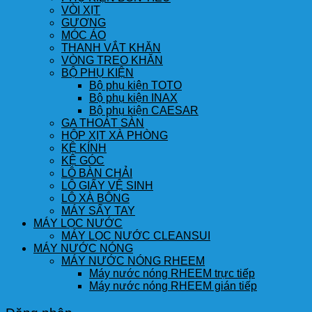
VÒI XỊT
GƯƠNG
MÓC ÁO
THANH VẮT KHĂN
VÒNG TREO KHĂN
BỘ PHỤ KIỆN
Bộ phụ kiện TOTO
Bộ phụ kiện INAX
Bộ phụ kiện CAESAR
GA THOÁT SÀN
HỘP XỊT XÀ PHÒNG
KỆ KÍNH
KỆ GÓC
LÔ BÀN CHẢI
LÔ GIẤY VỆ SINH
LÔ XÀ BÔNG
MÁY SẤY TAY
MÁY LỌC NƯỚC
MÁY LỌC NƯỚC CLEANSUI
MÁY NƯỚC NÓNG
MÁY NƯỚC NÓNG RHEEM
Máy nước nóng RHEEM trực tiếp
Máy nước nóng RHEEM gián tiếp