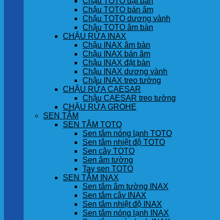
Chậu TOTO đặt bàn
Chậu TOTO bán âm
Chậu TOTO dương vành
Chậu TOTO âm bàn
CHẬU RỬA INAX
Chậu INAX âm bàn
Chậu INAX bán âm
Chậu INAX đặt bàn
Chậu INAX dương vành
Chậu INAX treo tường
CHẬU RỬA CAESAR
Chậu CAESAR treo tường
CHẬU RỬA GROHE
SEN TẮM
SEN TẮM TOTO
Sen tắm nóng lạnh TOTO
Sen tắm nhiệt độ TOTO
Sen cây TOTO
Sen âm tường
Tay sen TOTO
SEN TẮM INAX
Sen tắm âm tường INAX
Sen tắm cây INAX
Sen tắm nhiệt độ INAX
Sen tắm nóng lạnh INAX