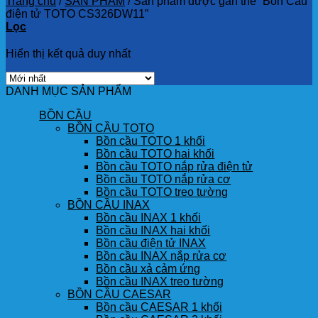
Trang chủ
/
SẢN PHẨM
/
Sản phẩm được gắn thẻ “Bồn Cầu
điện tử TOTO CS326DW11”
Lọc
Hiển thị kết quả duy nhất
DANH MỤC SẢN PHẨM
BỒN CẦU
BỒN CẦU TOTO
Bồn cầu TOTO 1 khối
Bồn cầu TOTO hai khối
Bồn cầu TOTO nắp rửa điện tử
Bồn cầu TOTO nắp rửa cơ
Bồn cầu TOTO treo tường
BỒN CẦU INAX
Bồn cầu INAX 1 khối
Bồn cầu INAX hai khối
Bồn cầu điện tử INAX
Bồn cầu INAX nắp rửa cơ
Bồn cầu xả cảm ứng
Bồn cầu INAX treo tường
BỒN CẦU CAESAR
Bồn cầu CAESAR 1 khối