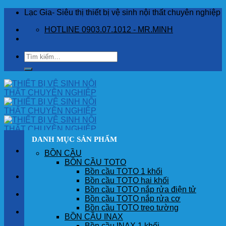
Skip
Lạc Gia- Siêu thị thiết bị vệ sinh nội thất chuyên nghiệp
to
HOTLINE 0903.07.1012 - MR.MINH
content
Tìm
kiếm:
DANH MỤC SẢN PHẨM
BỒN CẦU
BỒN CẦU TOTO
Bồn cầu TOTO 1 khối
TRANG CHỦ
Bồn cầu TOTO hai khối
Bồn cầu TOTO nắp rửa điện tử
GIỚI THIỆU
Bồn cầu TOTO nắp rửa cơ
Bồn cầu TOTO treo tường
SẢN PHẨM
BỒN CẦU INAX
Bồn cầu INAX 1 khối