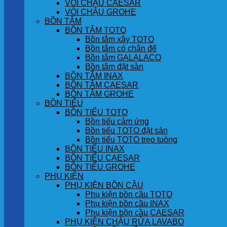
VÒI CHẬU CAESAR
VÒI CHẬU GROHE
BỒN TẮM
BỒN TẮM TOTO
Bồn tắm xây TOTO
Bồn tắm có chân đế
Bồn tắm GALALACO
Bồn tắm đặt sàn
BỒN TẮM INAX
BỒN TẮM CAESAR
BỒN TẮM GROHE
BỒN TIỂU
BỒN TIỂU TOTO
Bồn tiểu cảm ứng
Bồn tiểu TOTO đặt sàn
Bồn tiểu TOTO treo tuòng
BỒN TIỂU INAX
BỒN TIỂU CAESAR
BỒN TIỂU GROHE
PHỤ KIỆN
PHỤ KIỆN BỒN CẦU
Phụ kiện bồn cầu TOTO
Phụ kiện bồn cầu INAX
Phụ kiện bồn cầu CAESAR
PHỤ KIỆN CHẬU RỬA LAVABO