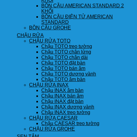
KHỐI
BỒN CẦU AMERICAN STANDARD 2
KHỐI
BỒN CẦU ĐIỆN TỬ AMERICAN
STANDARD
BỒN CẦU GROHE
CHẬU RỬA
CHẬU RỬA TOTO
Chậu TOTO treo tường
Chậu TOTO chân lửng
Chậu TOTO chân dài
Chậu TOTO đặt bàn
Chậu TOTO bán âm
Chậu TOTO dương vành
Chậu TOTO âm bàn
CHẬU RỬA INAX
Chậu INAX âm bàn
Chậu INAX bán âm
Chậu INAX đặt bàn
Chậu INAX dương vành
Chậu INAX treo tường
CHẬU RỬA CAESAR
Chậu CAESAR treo tường
CHẬU RỬA GROHE
SEN TẮM