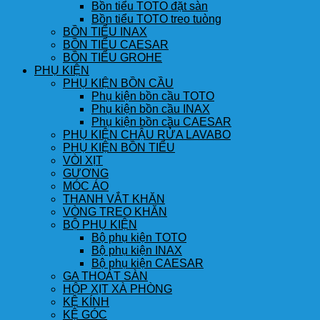
Bồn tiểu TOTO đặt sàn
Bồn tiểu TOTO treo tuòng
BỒN TIỂU INAX
BỒN TIỂU CAESAR
BỒN TIỂU GROHE
PHỤ KIỆN
PHỤ KIỆN BỒN CẦU
Phụ kiện bồn cầu TOTO
Phụ kiện bồn cầu INAX
Phụ kiện bồn cầu CAESAR
PHỤ KIỆN CHẬU RỬA LAVABO
PHỤ KIỆN BỒN TIỂU
VÒI XỊT
GƯƠNG
MÓC ÁO
THANH VẮT KHĂN
VÒNG TREO KHĂN
BỘ PHỤ KIỆN
Bộ phụ kiện TOTO
Bộ phụ kiện INAX
Bộ phụ kiện CAESAR
GA THOÁT SÀN
HỘP XỊT XÀ PHÒNG
KỆ KÍNH
KỆ GÓC