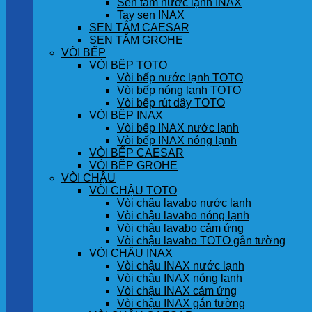
Sen tắm nước lạnh INAX
Tay sen INAX
SEN TẮM CAESAR
SEN TẮM GROHE
VÒI BẾP
VÒI BẾP TOTO
Vòi bếp nước lạnh TOTO
Vòi bếp nóng lạnh TOTO
Vòi bếp rút dây TOTO
VÒI BẾP INAX
Vòi bếp INAX nước lạnh
Vòi bếp INAX nóng lạnh
VÒI BẾP CAESAR
VÒI BẾP GROHE
VÒI CHẬU
VÒI CHẬU TOTO
Vòi chậu lavabo nước lạnh
Vòi chậu lavabo nóng lạnh
Vòi chậu lavabo cảm ứng
Vòi chậu lavabo TOTO gắn tường
VÒI CHẬU INAX
Vòi chậu INAX nước lạnh
Vòi chậu INAX nóng lạnh
Vòi chậu INAX cảm ứng
Vòi chậu INAX gắn tường