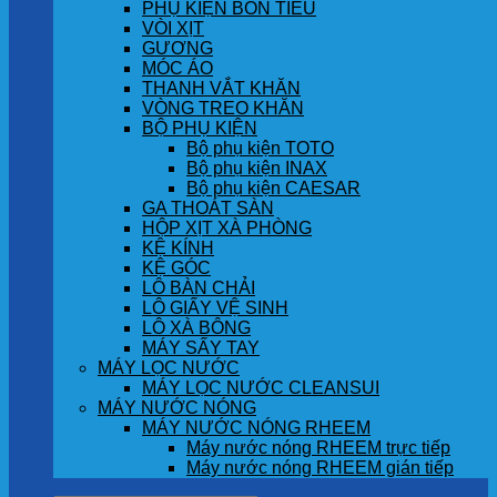
PHỤ KIỆN BỒN TIỂU
VÒI XỊT
GƯƠNG
MÓC ÁO
THANH VẮT KHĂN
VÒNG TREO KHĂN
BỘ PHỤ KIỆN
Bộ phụ kiện TOTO
Bộ phụ kiện INAX
Bộ phụ kiện CAESAR
GA THOÁT SÀN
HỘP XỊT XÀ PHÒNG
KỆ KÍNH
KỆ GÓC
LÔ BÀN CHẢI
LÔ GIẤY VỆ SINH
LÔ XÀ BÔNG
MÁY SẤY TAY
MÁY LỌC NƯỚC
MÁY LỌC NƯỚC CLEANSUI
MÁY NƯỚC NÓNG
MÁY NƯỚC NÓNG RHEEM
Máy nước nóng RHEEM trực tiếp
Máy nước nóng RHEEM gián tiếp