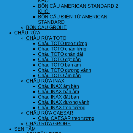
KHỐI
BỒN CẦU AMERICAN STANDARD 2
KHỐI
BỒN CẦU ĐIỆN TỬ AMERICAN
STANDARD
BỒN CẦU GROHE
CHẬU RỬA
CHẬU RỬA TOTO
Chậu TOTO treo tường
Chậu TOTO chân lửng
Chậu TOTO chân dài
Chậu TOTO đặt bàn
Chậu TOTO bán âm
Chậu TOTO dương vành
Chậu TOTO âm bàn
CHẬU RỬA INAX
Chậu INAX âm bàn
Chậu INAX bán âm
Chậu INAX đặt bàn
Chậu INAX dương vành
Chậu INAX treo tường
CHẬU RỬA CAESAR
Chậu CAESAR treo tường
CHẬU RỬA GROHE
SEN TẮM