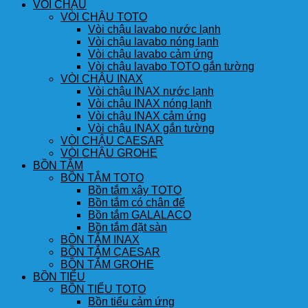
VÒI CHẬU
VÒI CHẬU TOTO
Vòi chậu lavabo nước lạnh
Vòi chậu lavabo nóng lạnh
Vòi chậu lavabo cảm ứng
Vòi chậu lavabo TOTO gắn tường
VÒI CHẬU INAX
Vòi chậu INAX nước lạnh
Vòi chậu INAX nóng lạnh
Vòi chậu INAX cảm ứng
Vòi chậu INAX gắn tường
VÒI CHẬU CAESAR
VÒI CHẬU GROHE
BỒN TẮM
BỒN TẮM TOTO
Bồn tắm xây TOTO
Bồn tắm có chân đế
Bồn tắm GALALACO
Bồn tắm đặt sàn
BỒN TẮM INAX
BỒN TẮM CAESAR
BỒN TẮM GROHE
BỒN TIỂU
BỒN TIỂU TOTO
Bồn tiểu cảm ứng