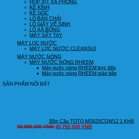
HỘP XỊT XÀ PHÒNG
KỆ KÍNH
KỆ GÓC
LÔ BÀN CHẢI
LÔ GIẤY VỆ SINH
LÔ XÀ BÔNG
MÁY SẤY TAY
MÁY LỌC NƯỚC
MÁY LỌC NƯỚC CLEANSUI
MÁY NƯỚC NÓNG
MÁY NƯỚC NÓNG RHEEM
Máy nước nóng RHEEM trực tiếp
Máy nước nóng RHEEM gián tiếp
SẢN PHẨM NỔI BẬT
Bồn Cầu TOTO MS625CDW12 1 Khối
50,996,000
VNĐ
40,792,000
VNĐ