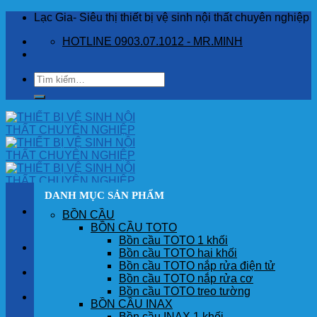
Skip
Lạc Gia- Siêu thị thiết bị vệ sinh nội thất chuyên nghiệp
to
HOTLINE 0903.07.1012 - MR.MINH
content
Tìm
kiếm:
DANH MỤC SẢN PHẨM
BỒN CẦU
BỒN CẦU TOTO
Bồn cầu TOTO 1 khối
TRANG CHỦ
Bồn cầu TOTO hai khối
Bồn cầu TOTO nắp rửa điện tử
GIỚI THIỆU
Bồn cầu TOTO nắp rửa cơ
Bồn cầu TOTO treo tường
SẢN PHẨM
BỒN CẦU INAX
Bồn cầu INAX 1 khối