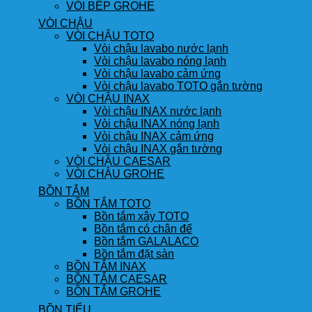
VÒI BẾP GROHE
VÒI CHẬU
VÒI CHẬU TOTO
Vòi chậu lavabo nước lạnh
Vòi chậu lavabo nóng lạnh
Vòi chậu lavabo cảm ứng
Vòi chậu lavabo TOTO gắn tường
VÒI CHẬU INAX
Vòi chậu INAX nước lạnh
Vòi chậu INAX nóng lạnh
Vòi chậu INAX cảm ứng
Vòi chậu INAX gắn tường
VÒI CHẬU CAESAR
VÒI CHẬU GROHE
BỒN TẮM
BỒN TẮM TOTO
Bồn tắm xây TOTO
Bồn tắm có chân đế
Bồn tắm GALALACO
Bồn tắm đặt sàn
BỒN TẮM INAX
BỒN TẮM CAESAR
BỒN TẮM GROHE
BỒN TIỂU