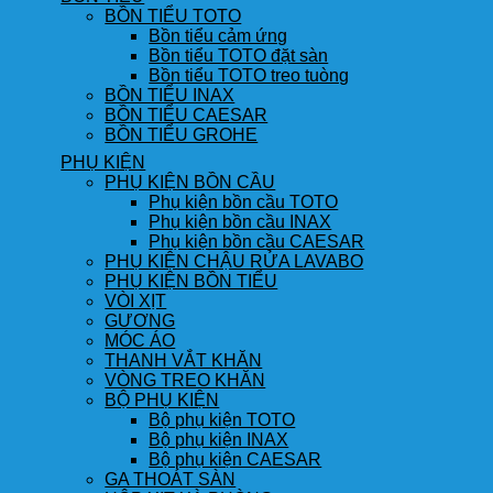
BỒN TIỂU TOTO
Bồn tiểu cảm ứng
Bồn tiểu TOTO đặt sàn
Bồn tiểu TOTO treo tuòng
BỒN TIỂU INAX
BỒN TIỂU CAESAR
BỒN TIỂU GROHE
PHỤ KIỆN
PHỤ KIỆN BỒN CẦU
Phụ kiện bồn cầu TOTO
Phụ kiện bồn cầu INAX
Phụ kiện bồn cầu CAESAR
PHỤ KIỆN CHẬU RỬA LAVABO
PHỤ KIỆN BỒN TIỂU
VÒI XỊT
GƯƠNG
MÓC ÁO
THANH VẮT KHĂN
VÒNG TREO KHĂN
BỘ PHỤ KIỆN
Bộ phụ kiện TOTO
Bộ phụ kiện INAX
Bộ phụ kiện CAESAR
GA THOÁT SÀN