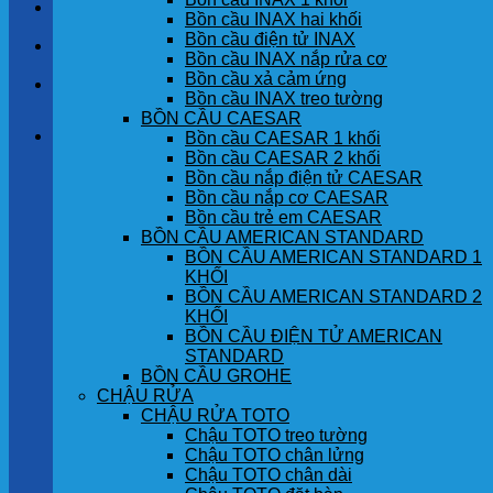
LIÊN HỆ
Bồn cầu INAX hai khối
Bồn cầu điện tử INAX
TIN TỨC
Bồn cầu INAX nắp rửa cơ
Bồn cầu xả cảm ứng
GÓC KHÁCH HÀNG
Bồn cầu INAX treo tường
BỒN CẦU CAESAR
Giỏ hàng
Bồn cầu CAESAR 1 khối
Bồn cầu CAESAR 2 khối
Bồn cầu nắp điện tử CAESAR
Chưa có sản phẩm trong giỏ hàng.
Bồn cầu nắp cơ CAESAR
Bồn cầu trẻ em CAESAR
BỒN CẦU AMERICAN STANDARD
BỒN CẦU AMERICAN STANDARD 1
KHỐI
BỒN CẦU AMERICAN STANDARD 2
KHỐI
BỒN CẦU ĐIỆN TỬ AMERICAN
STANDARD
BỒN CẦU GROHE
CHẬU RỬA
CHẬU RỬA TOTO
Chậu TOTO treo tường
Chậu TOTO chân lửng
Chậu TOTO chân dài