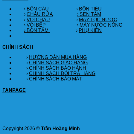
›
BỒN CẦU
›
BỒN TIỂU
›
CHẬU RỬA
› SEN TẮM
›
VÒI CHẬU
›
MÁY LỌC NƯỚC
› VÒI BẾP
›
MÁY NƯỚC NÓNG
› BỒN TẮM
›
PHỤ KIỆN
CHÍNH SÁCH
›
HƯỚNG DẪN MUA HÀNG
›
CHÍNH SÁCH GIAO HÀNG
›
CHÍNH SÁCH BẢO HÀNH
›
CHÍNH SÁCH ĐỔI TRẢ HÀNG
›
CHÍNH SÁCH BẢO MẬT
FANPAGE
Copyright 2026 ©
Trần Hoàng Minh