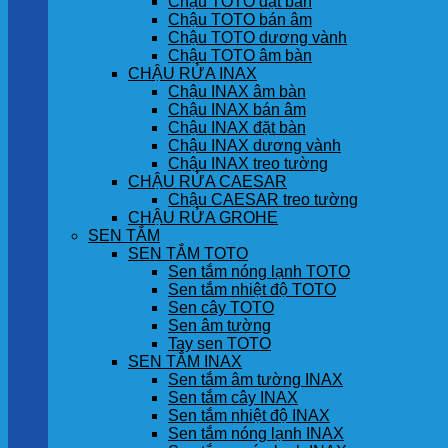
Chậu TOTO đặt bàn
Chậu TOTO bán âm
Chậu TOTO dương vành
Chậu TOTO âm bàn
CHẬU RỬA INAX
Chậu INAX âm bàn
Chậu INAX bán âm
Chậu INAX đặt bàn
Chậu INAX dương vành
Chậu INAX treo tường
CHẬU RỬA CAESAR
Chậu CAESAR treo tường
CHẬU RỬA GROHE
SEN TẮM
SEN TẮM TOTO
Sen tắm nóng lạnh TOTO
Sen tắm nhiệt độ TOTO
Sen cây TOTO
Sen âm tường
Tay sen TOTO
SEN TẮM INAX
Sen tắm âm tường INAX
Sen tắm cây INAX
Sen tắm nhiệt độ INAX
Sen tắm nóng lạnh INAX