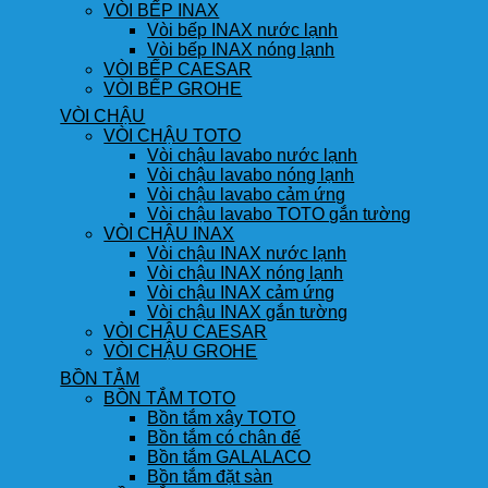
VÒI BẾP INAX
Vòi bếp INAX nước lạnh
Vòi bếp INAX nóng lạnh
VÒI BẾP CAESAR
VÒI BẾP GROHE
VÒI CHẬU
VÒI CHẬU TOTO
Vòi chậu lavabo nước lạnh
Vòi chậu lavabo nóng lạnh
Vòi chậu lavabo cảm ứng
Vòi chậu lavabo TOTO gắn tường
VÒI CHẬU INAX
Vòi chậu INAX nước lạnh
Vòi chậu INAX nóng lạnh
Vòi chậu INAX cảm ứng
Vòi chậu INAX gắn tường
VÒI CHẬU CAESAR
VÒI CHẬU GROHE
BỒN TẮM
BỒN TẮM TOTO
Bồn tắm xây TOTO
Bồn tắm có chân đế
Bồn tắm GALALACO
Bồn tắm đặt sàn