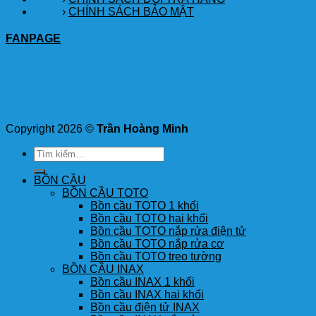
›
CHÍNH SÁCH BẢO MẬT
FANPAGE
Copyright 2026 ©
Trần Hoàng Minh
Tìm
kiếm:
BỒN CẦU
BỒN CẦU TOTO
Bồn cầu TOTO 1 khối
Bồn cầu TOTO hai khối
Bồn cầu TOTO nắp rửa điện tử
Bồn cầu TOTO nắp rửa cơ
Bồn cầu TOTO treo tường
BỒN CẦU INAX
Bồn cầu INAX 1 khối
Bồn cầu INAX hai khối
Bồn cầu điện tử INAX