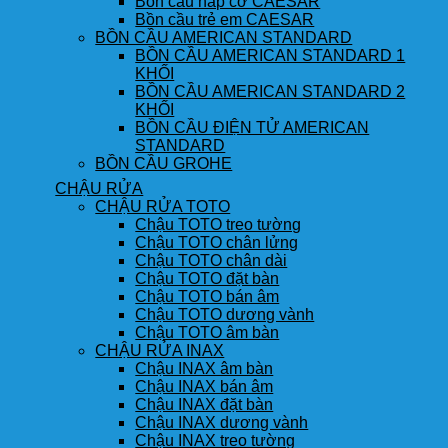
Bồn cầu nắp cơ CAESAR
Bồn cầu trẻ em CAESAR
BỒN CẦU AMERICAN STANDARD
BỒN CẦU AMERICAN STANDARD 1
KHỐI
BỒN CẦU AMERICAN STANDARD 2
KHỐI
BỒN CẦU ĐIỆN TỬ AMERICAN
STANDARD
BỒN CẦU GROHE
CHẬU RỬA
CHẬU RỬA TOTO
Chậu TOTO treo tường
Chậu TOTO chân lửng
Chậu TOTO chân dài
Chậu TOTO đặt bàn
Chậu TOTO bán âm
Chậu TOTO dương vành
Chậu TOTO âm bàn
CHẬU RỬA INAX
Chậu INAX âm bàn
Chậu INAX bán âm
Chậu INAX đặt bàn
Chậu INAX dương vành
Chậu INAX treo tường