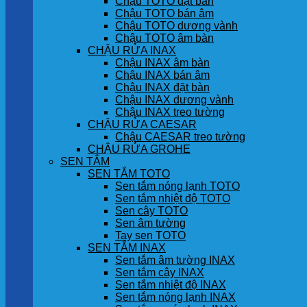
Chậu TOTO đặt bàn
Chậu TOTO bán âm
Chậu TOTO dương vành
Chậu TOTO âm bàn
CHẬU RỬA INAX
Chậu INAX âm bàn
Chậu INAX bán âm
Chậu INAX đặt bàn
Chậu INAX dương vành
Chậu INAX treo tường
CHẬU RỬA CAESAR
Chậu CAESAR treo tường
CHẬU RỬA GROHE
SEN TẮM
SEN TẮM TOTO
Sen tắm nóng lạnh TOTO
Sen tắm nhiệt độ TOTO
Sen cây TOTO
Sen âm tường
Tay sen TOTO
SEN TẮM INAX
Sen tắm âm tường INAX
Sen tắm cây INAX
Sen tắm nhiệt độ INAX
Sen tắm nóng lạnh INAX