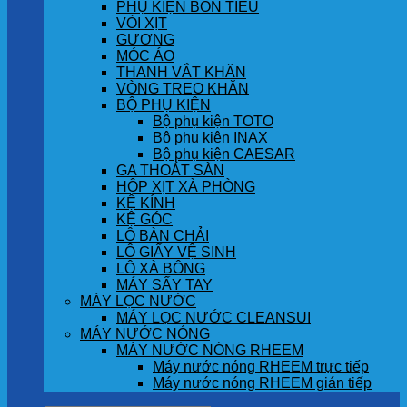
PHỤ KIỆN BỒN TIỂU
VÒI XỊT
GƯƠNG
MÓC ÁO
THANH VẮT KHĂN
VÒNG TREO KHĂN
BỘ PHỤ KIỆN
Bộ phụ kiện TOTO
Bộ phụ kiện INAX
Bộ phụ kiện CAESAR
GA THOÁT SÀN
HỘP XỊT XÀ PHÒNG
KỆ KÍNH
KỆ GÓC
LÔ BÀN CHẢI
LÔ GIẤY VỆ SINH
LÔ XÀ BÔNG
MÁY SẤY TAY
MÁY LỌC NƯỚC
MÁY LỌC NƯỚC CLEANSUI
MÁY NƯỚC NÓNG
MÁY NƯỚC NÓNG RHEEM
Máy nước nóng RHEEM trực tiếp
Máy nước nóng RHEEM gián tiếp