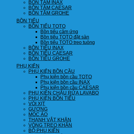
BỒN TẮM INAX
BỒN TẮM CAESAR
BỒN TẮM GROHE
BỒN TIỂU
BỒN TIỂU TOTO
Bồn tiểu cảm ứng
Bồn tiểu TOTO đặt sàn
Bồn tiểu TOTO treo tuòng
BỒN TIỂU INAX
BỒN TIỂU CAESAR
BỒN TIỂU GROHE
PHỤ KIỆN
PHỤ KIỆN BỒN CẦU
Phụ kiện bồn cầu TOTO
Phụ kiện bồn cầu INAX
Phụ kiện bồn cầu CAESAR
PHỤ KIỆN CHẬU RỬA LAVABO
PHỤ KIỆN BỒN TIỂU
VÒI XỊT
GƯƠNG
MÓC ÁO
THANH VẮT KHĂN
VÒNG TREO KHĂN
BỘ PHỤ KIỆN