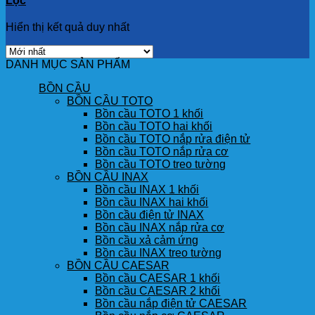
Lọc
Hiển thị kết quả duy nhất
DANH MỤC SẢN PHẨM
BỒN CẦU
BỒN CẦU TOTO
Bồn cầu TOTO 1 khối
Bồn cầu TOTO hai khối
Bồn cầu TOTO nắp rửa điện tử
Bồn cầu TOTO nắp rửa cơ
Bồn cầu TOTO treo tường
BỒN CẦU INAX
Bồn cầu INAX 1 khối
Bồn cầu INAX hai khối
Bồn cầu điện tử INAX
Bồn cầu INAX nắp rửa cơ
Bồn cầu xả cảm ứng
Bồn cầu INAX treo tường
BỒN CẦU CAESAR
Bồn cầu CAESAR 1 khối
Bồn cầu CAESAR 2 khối
Bồn cầu nắp điện tử CAESAR