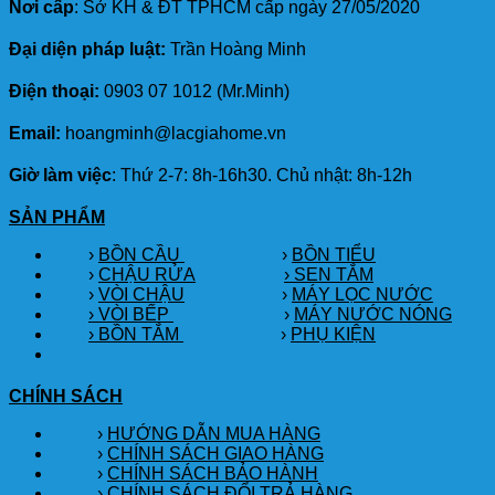
Nơi cấp
: Sở KH & ĐT TPHCM cấp ngày 27/05/2020
Đại diện pháp luật:
Trần Hoàng Minh
Điện thoại:
0903 07 1012 (Mr.Minh)
Email:
hoangminh@lacgiahome.vn
Giờ làm việc
: Thứ 2-7: 8h-16h30. Chủ nhật: 8h-12h
SẢN PHẨM
›
BỒN CẦU
›
BỒN TIỂU
›
CHẬU RỬA
› SEN TẮM
›
VÒI CHẬU
›
MÁY LỌC NƯỚC
› VÒI BẾP
›
MÁY NƯỚC NÓNG
› BỒN TẮM
›
PHỤ KIỆN
CHÍNH SÁCH
›
HƯỚNG DẪN MUA HÀNG
›
CHÍNH SÁCH GIAO HÀNG
›
CHÍNH SÁCH BẢO HÀNH
›
CHÍNH SÁCH ĐỔI TRẢ HÀNG