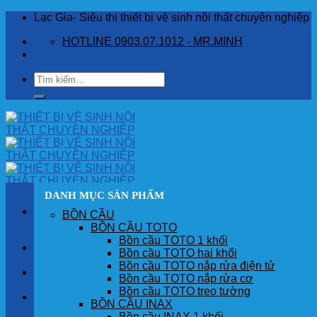
Skip
Lạc Gia- Siêu thị thiết bị vệ sinh nội thất chuyên nghiệp
to
HOTLINE 0903.07.1012 - MR.MINH
content
Tìm
kiếm:
DANH MỤC SẢN PHẨM
BỒN CẦU
BỒN CẦU TOTO
Bồn cầu TOTO 1 khối
TRANG CHỦ
Bồn cầu TOTO hai khối
Bồn cầu TOTO nắp rửa điện tử
GIỚI THIỆU
Bồn cầu TOTO nắp rửa cơ
Bồn cầu TOTO treo tường
SẢN PHẨM
BỒN CẦU INAX
Bồn cầu INAX 1 khối