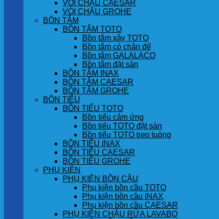
VÒI CHẬU CAESAR
VÒI CHẬU GROHE
BỒN TẮM
BỒN TẮM TOTO
Bồn tắm xây TOTO
Bồn tắm có chân đế
Bồn tắm GALALACO
Bồn tắm đặt sàn
BỒN TẮM INAX
BỒN TẮM CAESAR
BỒN TẮM GROHE
BỒN TIỂU
BỒN TIỂU TOTO
Bồn tiểu cảm ứng
Bồn tiểu TOTO đặt sàn
Bồn tiểu TOTO treo tuòng
BỒN TIỂU INAX
BỒN TIỂU CAESAR
BỒN TIỂU GROHE
PHỤ KIỆN
PHỤ KIỆN BỒN CẦU
Phụ kiện bồn cầu TOTO
Phụ kiện bồn cầu INAX
Phụ kiện bồn cầu CAESAR
PHỤ KIỆN CHẬU RỬA LAVABO