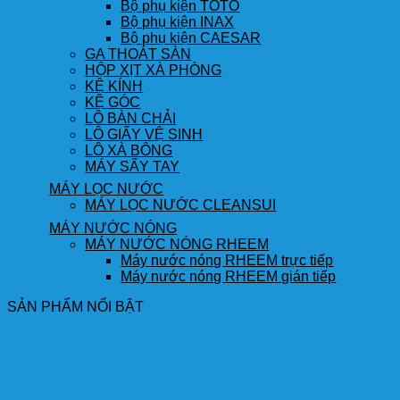
Bộ phụ kiện TOTO
Bộ phụ kiện INAX
Bộ phụ kiện CAESAR
GA THOÁT SÀN
HỘP XỊT XÀ PHÒNG
KỆ KÍNH
KỆ GÓC
LÔ BÀN CHẢI
LÔ GIẤY VỆ SINH
LÔ XÀ BÔNG
MÁY SẤY TAY
MÁY LỌC NƯỚC
MÁY LỌC NƯỚC CLEANSUI
MÁY NƯỚC NÓNG
MÁY NƯỚC NÓNG RHEEM
Máy nước nóng RHEEM trực tiếp
Máy nước nóng RHEEM gián tiếp
SẢN PHẨM NỔI BẬT