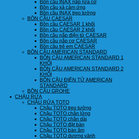
Bồn cầu INAX nắp rửa cơ
Bồn cầu xả cảm ứng
Bồn cầu INAX treo tường
BỒN CẦU CAESAR
Bồn cầu CAESAR 1 khối
Bồn cầu CAESAR 2 khối
Bồn cầu nắp điện tử CAESAR
Bồn cầu nắp cơ CAESAR
Bồn cầu trẻ em CAESAR
BỒN CẦU AMERICAN STANDARD
BỒN CẦU AMERICAN STANDARD 1
KHỐI
BỒN CẦU AMERICAN STANDARD 2
KHỐI
BỒN CẦU ĐIỆN TỬ AMERICAN
STANDARD
BỒN CẦU GROHE
CHẬU RỬA
CHẬU RỬA TOTO
Chậu TOTO treo tường
Chậu TOTO chân lửng
Chậu TOTO chân dài
Chậu TOTO đặt bàn
Chậu TOTO bán âm
Chậu TOTO dương vành