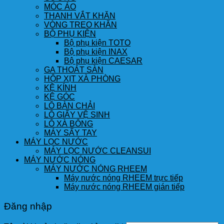
MÓC ÁO
THANH VẮT KHĂN
VÒNG TREO KHĂN
BỘ PHỤ KIỆN
Bộ phụ kiện TOTO
Bộ phụ kiện INAX
Bộ phụ kiện CAESAR
GA THOÁT SÀN
HỘP XỊT XÀ PHÒNG
KỆ KÍNH
KỆ GÓC
LÔ BÀN CHẢI
LÔ GIẤY VỆ SINH
LÔ XÀ BÔNG
MÁY SẤY TAY
MÁY LỌC NƯỚC
MÁY LỌC NƯỚC CLEANSUI
MÁY NƯỚC NÓNG
MÁY NƯỚC NÓNG RHEEM
Máy nước nóng RHEEM trực tiếp
Máy nước nóng RHEEM gián tiếp
Đăng nhập