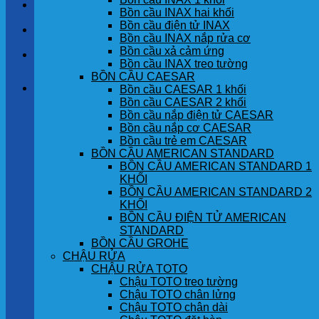
LIÊN HỆ
Bồn cầu INAX hai khối
Bồn cầu điện tử INAX
TIN TỨC
Bồn cầu INAX nắp rửa cơ
Bồn cầu xả cảm ứng
GÓC KHÁCH HÀNG
Bồn cầu INAX treo tường
BỒN CẦU CAESAR
Giỏ hàng
Bồn cầu CAESAR 1 khối
Bồn cầu CAESAR 2 khối
Bồn cầu nắp điện tử CAESAR
Chưa có sản phẩm trong giỏ hàng.
Bồn cầu nắp cơ CAESAR
Bồn cầu trẻ em CAESAR
BỒN CẦU AMERICAN STANDARD
BỒN CẦU AMERICAN STANDARD 1
KHỐI
BỒN CẦU AMERICAN STANDARD 2
KHỐI
BỒN CẦU ĐIỆN TỬ AMERICAN
STANDARD
BỒN CẦU GROHE
CHẬU RỬA
CHẬU RỬA TOTO
Chậu TOTO treo tường
Chậu TOTO chân lửng
Chậu TOTO chân dài