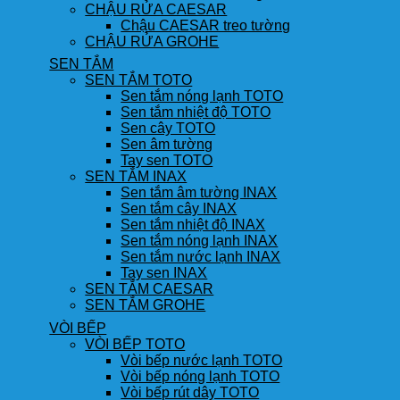
CHẬU RỬA CAESAR
Chậu CAESAR treo tường
CHẬU RỬA GROHE
SEN TẮM
SEN TẮM TOTO
Sen tắm nóng lạnh TOTO
Sen tắm nhiệt độ TOTO
Sen cây TOTO
Sen âm tường
Tay sen TOTO
SEN TẮM INAX
Sen tắm âm tường INAX
Sen tắm cây INAX
Sen tắm nhiệt độ INAX
Sen tắm nóng lạnh INAX
Sen tắm nước lạnh INAX
Tay sen INAX
SEN TẮM CAESAR
SEN TẮM GROHE
VÒI BẾP
VÒI BẾP TOTO
Vòi bếp nước lạnh TOTO
Vòi bếp nóng lạnh TOTO
Vòi bếp rút dây TOTO