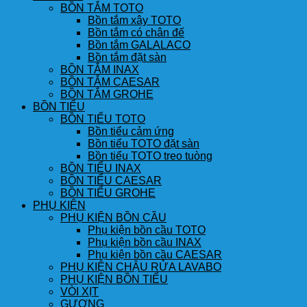
BỒN TẮM TOTO
Bồn tắm xây TOTO
Bồn tắm có chân đế
Bồn tắm GALALACO
Bồn tắm đặt sàn
BỒN TẮM INAX
BỒN TẮM CAESAR
BỒN TẮM GROHE
BỒN TIỂU
BỒN TIỂU TOTO
Bồn tiểu cảm ứng
Bồn tiểu TOTO đặt sàn
Bồn tiểu TOTO treo tuòng
BỒN TIỂU INAX
BỒN TIỂU CAESAR
BỒN TIỂU GROHE
PHỤ KIỆN
PHỤ KIỆN BỒN CẦU
Phụ kiện bồn cầu TOTO
Phụ kiện bồn cầu INAX
Phụ kiện bồn cầu CAESAR
PHỤ KIỆN CHẬU RỬA LAVABO
PHỤ KIỆN BỒN TIỂU
VÒI XỊT
GƯƠNG