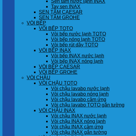
Sen tắm nước lạnh INAX
Tay sen INAX
SEN TẮM CAESAR
SEN TẮM GROHE
VÒI BẾP
VÒI BẾP TOTO
Vòi bếp nước lạnh TOTO
Vòi bếp nóng lạnh TOTO
Vòi bếp rút dây TOTO
VÒI BẾP INAX
Vòi bếp INAX nước lạnh
Vòi bếp INAX nóng lạnh
VÒI BẾP CAESAR
VÒI BẾP GROHE
VÒI CHẬU
VÒI CHẬU TOTO
Vòi chậu lavabo nước lạnh
Vòi chậu lavabo nóng lạnh
Vòi chậu lavabo cảm ứng
Vòi chậu lavabo TOTO gắn tường
VÒI CHẬU INAX
Vòi chậu INAX nước lạnh
Vòi chậu INAX nóng lạnh
Vòi chậu INAX cảm ứng
Vòi chậu INAX gắn tường