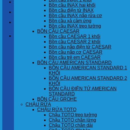
LIÊN HỆ
Bồn cầu INAX hai khối
Bồn cầu điện tử INAX
TIN TỨC
Bồn cầu INAX nắp rửa cơ
Bồn cầu xả cảm ứng
GÓC KHÁCH HÀNG
Bồn cầu INAX treo tường
BỒN CẦU CAESAR
Giỏ hàng
Bồn cầu CAESAR 1 khối
Bồn cầu CAESAR 2 khối
Bồn cầu nắp điện tử CAESAR
Chưa có sản phẩm trong giỏ hàng.
Bồn cầu nắp cơ CAESAR
Bồn cầu trẻ em CAESAR
BỒN CẦU AMERICAN STANDARD
BỒN CẦU AMERICAN STANDARD 1
KHỐI
BỒN CẦU AMERICAN STANDARD 2
KHỐI
BỒN CẦU ĐIỆN TỬ AMERICAN
STANDARD
BỒN CẦU GROHE
CHẬU RỬA
CHẬU RỬA TOTO
Chậu TOTO treo tường
Chậu TOTO chân lửng
Chậu TOTO chân dài