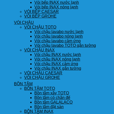
Vòi bếp INAX nước lạnh
Vòi bếp INAX nóng lạnh
VÒI BẾP CAESAR
VÒI BẾP GROHE
VÒI CHẬU
VÒI CHẬU TOTO
Vòi chậu lavabo nước lạnh
Vòi chậu lavabo nóng lạnh
Vòi chậu lavabo cảm ứng
Vòi chậu lavabo TOTO gắn tường
VÒI CHẬU INAX
Vòi chậu INAX nước lạnh
Vòi chậu INAX nóng lạnh
Vòi chậu INAX cảm ứng
Vòi chậu INAX gắn tường
VÒI CHẬU CAESAR
VÒI CHẬU GROHE
BỒN TẮM
BỒN TẮM TOTO
Bồn tắm xây TOTO
Bồn tắm có chân đế
Bồn tắm GALALACO
Bồn tắm đặt sàn
BỒN TẮM INAX