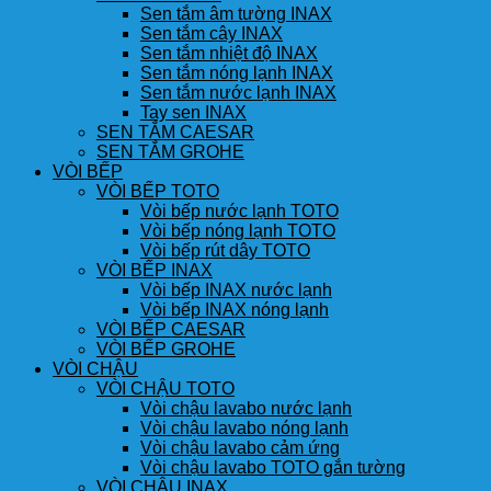
Sen tắm âm tường INAX
Sen tắm cây INAX
Sen tắm nhiệt độ INAX
Sen tắm nóng lạnh INAX
Sen tắm nước lạnh INAX
Tay sen INAX
SEN TẮM CAESAR
SEN TẮM GROHE
VÒI BẾP
VÒI BẾP TOTO
Vòi bếp nước lạnh TOTO
Vòi bếp nóng lạnh TOTO
Vòi bếp rút dây TOTO
VÒI BẾP INAX
Vòi bếp INAX nước lạnh
Vòi bếp INAX nóng lạnh
VÒI BẾP CAESAR
VÒI BẾP GROHE
VÒI CHẬU
VÒI CHẬU TOTO
Vòi chậu lavabo nước lạnh
Vòi chậu lavabo nóng lạnh
Vòi chậu lavabo cảm ứng
Vòi chậu lavabo TOTO gắn tường
VÒI CHẬU INAX