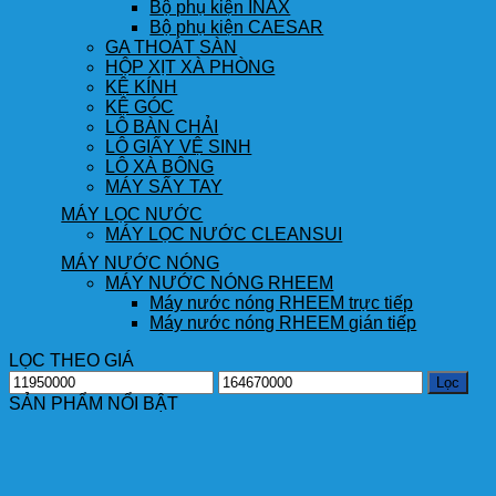
Bộ phụ kiện INAX
Bộ phụ kiện CAESAR
GA THOÁT SÀN
HỘP XỊT XÀ PHÒNG
KỆ KÍNH
KỆ GÓC
LÔ BÀN CHẢI
LÔ GIẤY VỆ SINH
LÔ XÀ BÔNG
MÁY SẤY TAY
MÁY LỌC NƯỚC
MÁY LỌC NƯỚC CLEANSUI
MÁY NƯỚC NÓNG
MÁY NƯỚC NÓNG RHEEM
Máy nước nóng RHEEM trực tiếp
Máy nước nóng RHEEM gián tiếp
LỌC THEO GIÁ
Giá
Giá
Lọc
thấp
cao
SẢN PHẨM NỔI BẬT
nhất
nhất