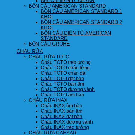
Bồn cầu trẻ em CAESAR
BỒN CẦU AMERICAN STANDARD
BỒN CẦU AMERICAN STANDARD 1
KHỐI
BỒN CẦU AMERICAN STANDARD 2
KHỐI
BỒN CẦU ĐIỆN TỬ AMERICAN
STANDARD
BỒN CẦU GROHE
CHẬU RỬA
CHẬU RỬA TOTO
Chậu TOTO treo tường
Chậu TOTO chân lửng
Chậu TOTO chân dài
Chậu TOTO đặt bàn
Chậu TOTO bán âm
Chậu TOTO dương vành
Chậu TOTO âm bàn
CHẬU RỬA INAX
Chậu INAX âm bàn
Chậu INAX bán âm
Chậu INAX đặt bàn
Chậu INAX dương vành
Chậu INAX treo tường
CHẬU RỬA CAESAR