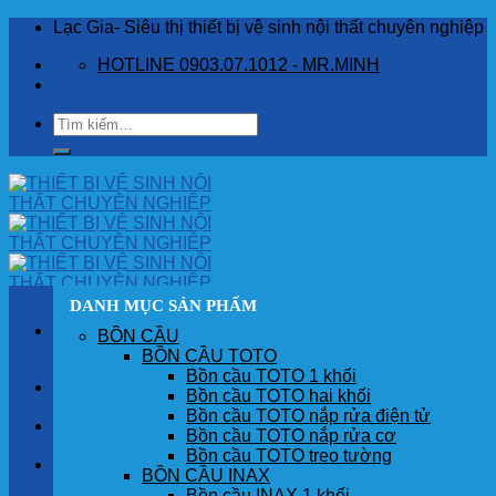
Skip
Lạc Gia- Siêu thị thiết bị vệ sinh nội thất chuyên nghiệp
to
HOTLINE 0903.07.1012 - MR.MINH
content
Tìm
kiếm:
DANH MỤC SẢN PHẨM
BỒN CẦU
BỒN CẦU TOTO
Bồn cầu TOTO 1 khối
TRANG CHỦ
Bồn cầu TOTO hai khối
Bồn cầu TOTO nắp rửa điện tử
GIỚI THIỆU
Bồn cầu TOTO nắp rửa cơ
Bồn cầu TOTO treo tường
SẢN PHẨM
BỒN CẦU INAX
Bồn cầu INAX 1 khối