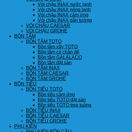
Vòi chậu INAX nước lạnh
Vòi chậu INAX nóng lạnh
Vòi chậu INAX cảm ứng
Vòi chậu INAX gắn tường
VÒI CHẬU CAESAR
VÒI CHẬU GROHE
BỒN TẮM
BỒN TẮM TOTO
Bồn tắm xây TOTO
Bồn tắm có chân đế
Bồn tắm GALALACO
Bồn tắm đặt sàn
BỒN TẮM INAX
BỒN TẮM CAESAR
BỒN TẮM GROHE
BỒN TIỂU
BỒN TIỂU TOTO
Bồn tiểu cảm ứng
Bồn tiểu TOTO đặt sàn
Bồn tiểu TOTO treo tuòng
BỒN TIỂU INAX
BỒN TIỂU CAESAR
BỒN TIỂU GROHE
PHỤ KIỆN
PHỤ KIỆN BỒN CẦU