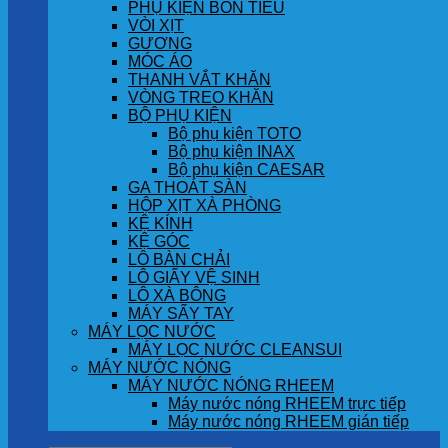
PHỤ KIỆN BỒN TIỂU
VÒI XỊT
GƯƠNG
MÓC ÁO
THANH VẮT KHĂN
VÒNG TREO KHĂN
BỘ PHỤ KIỆN
Bộ phụ kiện TOTO
Bộ phụ kiện INAX
Bộ phụ kiện CAESAR
GA THOÁT SÀN
HỘP XỊT XÀ PHÒNG
KỆ KÍNH
KỆ GÓC
LÔ BÀN CHẢI
LÔ GIẤY VỆ SINH
LÔ XÀ BÔNG
MÁY SẤY TAY
MÁY LỌC NƯỚC
MÁY LỌC NƯỚC CLEANSUI
MÁY NƯỚC NÓNG
MÁY NƯỚC NÓNG RHEEM
Máy nước nóng RHEEM trực tiếp
Máy nước nóng RHEEM gián tiếp