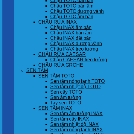
Chậu TOTO đặt bàn
Chậu TOTO bán âm
Chậu TOTO dương vành
Chậu TOTO âm bàn
CHẬU RỬA INAX
Chậu INAX âm bàn
Chậu INAX bán âm
Chậu INAX đặt bàn
Chậu INAX dương vành
Chậu INAX treo tường
CHẬU RỬA CAESAR
Chậu CAESAR treo tường
CHẬU RỬA GROHE
SEN TẮM
SEN TẮM TOTO
Sen tắm nóng lạnh TOTO
Sen tắm nhiệt độ TOTO
Sen cây TOTO
Sen âm tường
Tay sen TOTO
SEN TẮM INAX
Sen tắm âm tường INAX
Sen tắm cây INAX
Sen tắm nhiệt độ INAX
Sen tắm nóng lạnh INAX