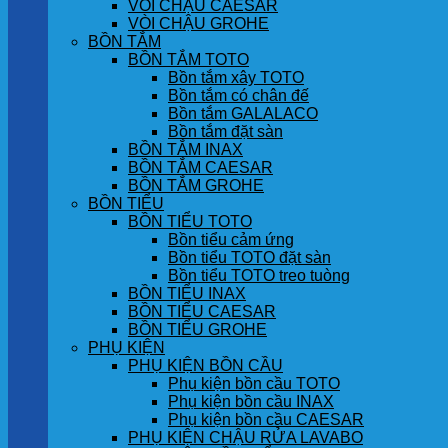
VÒI CHẬU CAESAR
VÒI CHẬU GROHE
BỒN TẮM
BỒN TẮM TOTO
Bồn tắm xây TOTO
Bồn tắm có chân đế
Bồn tắm GALALACO
Bồn tắm đặt sàn
BỒN TẮM INAX
BỒN TẮM CAESAR
BỒN TẮM GROHE
BỒN TIỂU
BỒN TIỂU TOTO
Bồn tiểu cảm ứng
Bồn tiểu TOTO đặt sàn
Bồn tiểu TOTO treo tuòng
BỒN TIỂU INAX
BỒN TIỂU CAESAR
BỒN TIỂU GROHE
PHỤ KIỆN
PHỤ KIỆN BỒN CẦU
Phụ kiện bồn cầu TOTO
Phụ kiện bồn cầu INAX
Phụ kiện bồn cầu CAESAR
PHỤ KIỆN CHẬU RỬA LAVABO