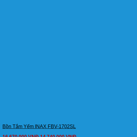
Bồn Tắm Yếm INAX FBV-1702SL
16,670,000
VNĐ
14,740,000
VNĐ