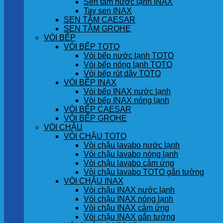
Sen tắm nước lạnh INAX
Tay sen INAX
SEN TẮM CAESAR
SEN TẮM GROHE
VÒI BẾP
VÒI BẾP TOTO
Vòi bếp nước lạnh TOTO
Vòi bếp nóng lạnh TOTO
Vòi bếp rút dây TOTO
VÒI BẾP INAX
Vòi bếp INAX nước lạnh
Vòi bếp INAX nóng lạnh
VÒI BẾP CAESAR
VÒI BẾP GROHE
VÒI CHẬU
VÒI CHẬU TOTO
Vòi chậu lavabo nước lạnh
Vòi chậu lavabo nóng lạnh
Vòi chậu lavabo cảm ứng
Vòi chậu lavabo TOTO gắn tường
VÒI CHẬU INAX
Vòi chậu INAX nước lạnh
Vòi chậu INAX nóng lạnh
Vòi chậu INAX cảm ứng
Vòi chậu INAX gắn tường