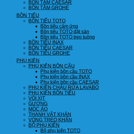
BỒN TẮM CAESAR
BỒN TẮM GROHE
BỒN TIỂU
BỒN TIỂU TOTO
Bồn tiểu cảm ứng
Bồn tiểu TOTO đặt sàn
Bồn tiểu TOTO treo tuòng
BỒN TIỂU INAX
BỒN TIỂU CAESAR
BỒN TIỂU GROHE
PHỤ KIỆN
PHỤ KIỆN BỒN CẦU
Phụ kiện bồn cầu TOTO
Phụ kiện bồn cầu INAX
Phụ kiện bồn cầu CAESAR
PHỤ KIỆN CHẬU RỬA LAVABO
PHỤ KIỆN BỒN TIỂU
VÒI XỊT
GƯƠNG
MÓC ÁO
THANH VẮT KHĂN
VÒNG TREO KHĂN
BỘ PHỤ KIỆN
Bộ phụ kiện TOTO