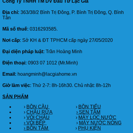
Công Ty TNHH TM DV Đầu Tư Lạc Gia
Địa chỉ:
363/38/2 Bình Trị Đông, P. Bình Trị Đông, Q. Bình
Tân
Mã số thuế:
0316293585.
Nơi cấp
: Sở KH & ĐT TPHCM cấp ngày 27/05/2020
Đại diện pháp luật:
Trần Hoàng Minh
Điện thoại:
0903 07 1012 (Mr.Minh)
Email:
hoangminh@lacgiahome.vn
Giờ làm việc
: Thứ 2-7: 8h-16h30. Chủ nhật: 8h-12h
SẢN PHẨM
›
BỒN CẦU
›
BỒN TIỂU
›
CHẬU RỬA
› SEN TẮM
›
VÒI CHẬU
›
MÁY LỌC NƯỚC
› VÒI BẾP
›
MÁY NƯỚC NÓNG
› BỒN TẮM
›
PHỤ KIỆN