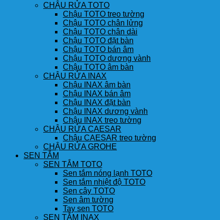
CHẬU RỬA TOTO
Chậu TOTO treo tường
Chậu TOTO chân lửng
Chậu TOTO chân dài
Chậu TOTO đặt bàn
Chậu TOTO bán âm
Chậu TOTO dương vành
Chậu TOTO âm bàn
CHẬU RỬA INAX
Chậu INAX âm bàn
Chậu INAX bán âm
Chậu INAX đặt bàn
Chậu INAX dương vành
Chậu INAX treo tường
CHẬU RỬA CAESAR
Chậu CAESAR treo tường
CHẬU RỬA GROHE
SEN TẮM
SEN TẮM TOTO
Sen tắm nóng lạnh TOTO
Sen tắm nhiệt độ TOTO
Sen cây TOTO
Sen âm tường
Tay sen TOTO
SEN TẮM INAX