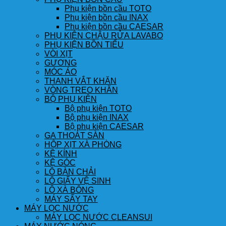
Phụ kiện bồn cầu TOTO
Phụ kiện bồn cầu INAX
Phụ kiện bồn cầu CAESAR
PHỤ KIỆN CHẬU RỬA LAVABO
PHỤ KIỆN BỒN TIỂU
VÒI XỊT
GƯƠNG
MÓC ÁO
THANH VẮT KHĂN
VÒNG TREO KHĂN
BỘ PHỤ KIỆN
Bộ phụ kiện TOTO
Bộ phụ kiện INAX
Bộ phụ kiện CAESAR
GA THOÁT SÀN
HỘP XỊT XÀ PHÒNG
KỆ KÍNH
KỆ GÓC
LÔ BÀN CHẢI
LÔ GIẤY VỆ SINH
LÔ XÀ BÔNG
MÁY SẤY TAY
MÁY LỌC NƯỚC
MÁY LỌC NƯỚC CLEANSUI