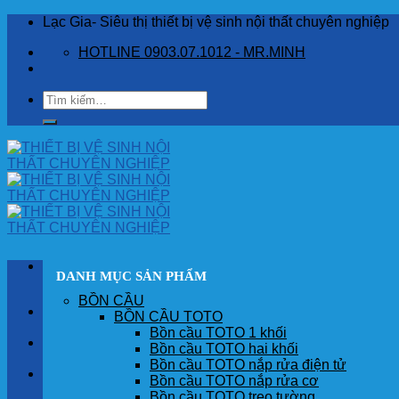
Skip
Lạc Gia- Siêu thị thiết bị vệ sinh nội thất chuyên nghiệp
to
HOTLINE 0903.07.1012 - MR.MINH
content
Tìm
kiếm:
DANH MỤC SẢN PHẨM
BỒN CẦU
TRANG CHỦ
BỒN CẦU TOTO
Bồn cầu TOTO 1 khối
GIỚI THIỆU
Bồn cầu TOTO hai khối
Bồn cầu TOTO nắp rửa điện tử
SẢN PHẨM
Bồn cầu TOTO nắp rửa cơ
Bồn cầu TOTO treo tường