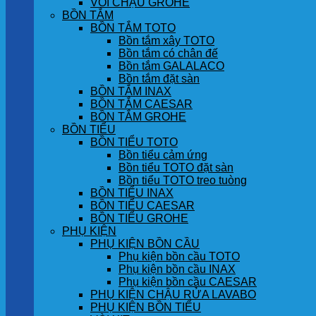
VÒI CHẬU GROHE
BỒN TẮM
BỒN TẮM TOTO
Bồn tắm xây TOTO
Bồn tắm có chân đế
Bồn tắm GALALACO
Bồn tắm đặt sàn
BỒN TẮM INAX
BỒN TẮM CAESAR
BỒN TẮM GROHE
BỒN TIỂU
BỒN TIỂU TOTO
Bồn tiểu cảm ứng
Bồn tiểu TOTO đặt sàn
Bồn tiểu TOTO treo tuòng
BỒN TIỂU INAX
BỒN TIỂU CAESAR
BỒN TIỂU GROHE
PHỤ KIỆN
PHỤ KIỆN BỒN CẦU
Phụ kiện bồn cầu TOTO
Phụ kiện bồn cầu INAX
Phụ kiện bồn cầu CAESAR
PHỤ KIỆN CHẬU RỬA LAVABO
PHỤ KIỆN BỒN TIỂU