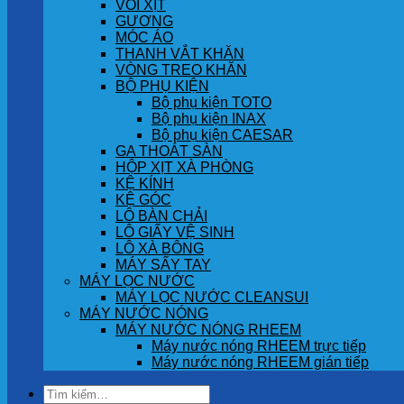
VÒI XỊT
GƯƠNG
MÓC ÁO
THANH VẮT KHĂN
VÒNG TREO KHĂN
BỘ PHỤ KIỆN
Bộ phụ kiện TOTO
Bộ phụ kiện INAX
Bộ phụ kiện CAESAR
GA THOÁT SÀN
HỘP XỊT XÀ PHÒNG
KỆ KÍNH
KỆ GÓC
LÔ BÀN CHẢI
LÔ GIẤY VỆ SINH
LÔ XÀ BÔNG
MÁY SẤY TAY
MÁY LỌC NƯỚC
MÁY LỌC NƯỚC CLEANSUI
MÁY NƯỚC NÓNG
MÁY NƯỚC NÓNG RHEEM
Máy nước nóng RHEEM trực tiếp
Máy nước nóng RHEEM gián tiếp
Tìm