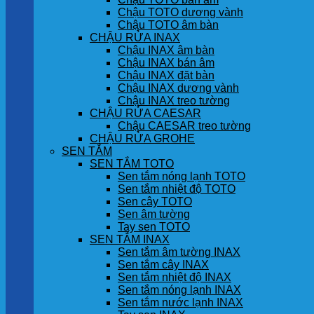
Chậu TOTO dương vành
Chậu TOTO âm bàn
CHẬU RỬA INAX
Chậu INAX âm bàn
Chậu INAX bán âm
Chậu INAX đặt bàn
Chậu INAX dương vành
Chậu INAX treo tường
CHẬU RỬA CAESAR
Chậu CAESAR treo tường
CHẬU RỬA GROHE
SEN TẮM
SEN TẮM TOTO
Sen tắm nóng lạnh TOTO
Sen tắm nhiệt độ TOTO
Sen cây TOTO
Sen âm tường
Tay sen TOTO
SEN TẮM INAX
Sen tắm âm tường INAX
Sen tắm cây INAX
Sen tắm nhiệt độ INAX
Sen tắm nóng lạnh INAX
Sen tắm nước lạnh INAX