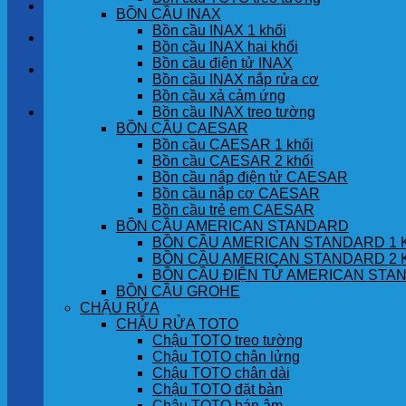
LIÊN HỆ
BỒN CẦU INAX
Bồn cầu INAX 1 khối
TIN TỨC
Bồn cầu INAX hai khối
Bồn cầu điện tử INAX
GÓC KHÁCH HÀNG
Bồn cầu INAX nắp rửa cơ
Bồn cầu xả cảm ứng
Bồn cầu INAX treo tường
Giỏ hàng
BỒN CẦU CAESAR
Bồn cầu CAESAR 1 khối
Chưa có sản phẩm trong giỏ hàng.
Bồn cầu CAESAR 2 khối
Bồn cầu nắp điện tử CAESAR
Bồn cầu nắp cơ CAESAR
Bồn cầu trẻ em CAESAR
BỒN CẦU AMERICAN STANDARD
BỒN CẦU AMERICAN STANDARD 1 
BỒN CẦU AMERICAN STANDARD 2 
BỒN CẦU ĐIỆN TỬ AMERICAN STA
BỒN CẦU GROHE
CHẬU RỬA
CHẬU RỬA TOTO
Chậu TOTO treo tường
Chậu TOTO chân lửng
Chậu TOTO chân dài
Chậu TOTO đặt bàn
Chậu TOTO bán âm