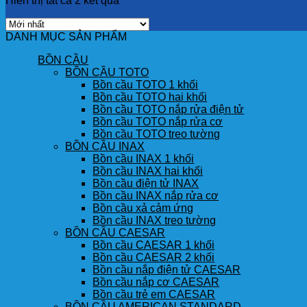
Hiển thị tất cả 2 kết quả
DANH MỤC SẢN PHẨM
BỒN CẦU
BỒN CẦU TOTO
Bồn cầu TOTO 1 khối
Bồn cầu TOTO hai khối
Bồn cầu TOTO nắp rửa điện tử
Bồn cầu TOTO nắp rửa cơ
Bồn cầu TOTO treo tường
BỒN CẦU INAX
Bồn cầu INAX 1 khối
Bồn cầu INAX hai khối
Bồn cầu điện tử INAX
Bồn cầu INAX nắp rửa cơ
Bồn cầu xả cảm ứng
Bồn cầu INAX treo tường
BỒN CẦU CAESAR
Bồn cầu CAESAR 1 khối
Bồn cầu CAESAR 2 khối
Bồn cầu nắp điện tử CAESAR
Bồn cầu nắp cơ CAESAR
Bồn cầu trẻ em CAESAR
BỒN CẦU AMERICAN STANDARD