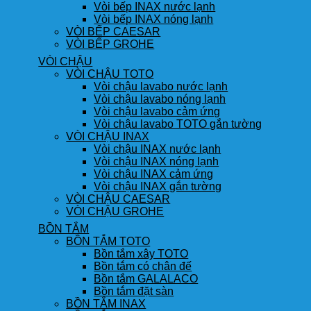
Vòi bếp INAX nước lạnh
Vòi bếp INAX nóng lạnh
VÒI BẾP CAESAR
VÒI BẾP GROHE
VÒI CHẬU
VÒI CHẬU TOTO
Vòi chậu lavabo nước lạnh
Vòi chậu lavabo nóng lạnh
Vòi chậu lavabo cảm ứng
Vòi chậu lavabo TOTO gắn tường
VÒI CHẬU INAX
Vòi chậu INAX nước lạnh
Vòi chậu INAX nóng lạnh
Vòi chậu INAX cảm ứng
Vòi chậu INAX gắn tường
VÒI CHẬU CAESAR
VÒI CHẬU GROHE
BỒN TẮM
BỒN TẮM TOTO
Bồn tắm xây TOTO
Bồn tắm có chân đế
Bồn tắm GALALACO
Bồn tắm đặt sàn
BỒN TẮM INAX