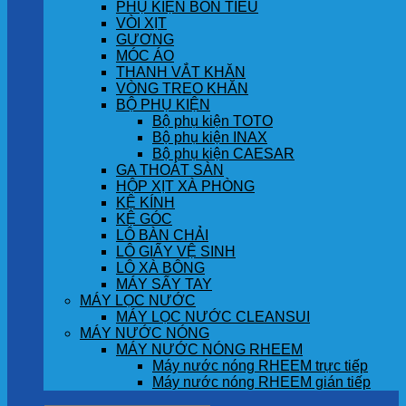
PHỤ KIỆN BỒN TIỂU
VÒI XỊT
GƯƠNG
MÓC ÁO
THANH VẮT KHĂN
VÒNG TREO KHĂN
BỘ PHỤ KIỆN
Bộ phụ kiện TOTO
Bộ phụ kiện INAX
Bộ phụ kiện CAESAR
GA THOÁT SÀN
HỘP XỊT XÀ PHÒNG
KỆ KÍNH
KỆ GÓC
LÔ BÀN CHẢI
LÔ GIẤY VỆ SINH
LÔ XÀ BÔNG
MÁY SẤY TAY
MÁY LỌC NƯỚC
MÁY LỌC NƯỚC CLEANSUI
MÁY NƯỚC NÓNG
MÁY NƯỚC NÓNG RHEEM
Máy nước nóng RHEEM trực tiếp
Máy nước nóng RHEEM gián tiếp