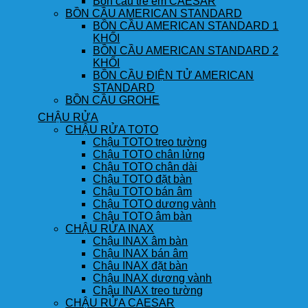
Bồn cầu trẻ em CAESAR
BỒN CẦU AMERICAN STANDARD
BỒN CẦU AMERICAN STANDARD 1
KHỐI
BỒN CẦU AMERICAN STANDARD 2
KHỐI
BỒN CẦU ĐIỆN TỬ AMERICAN
STANDARD
BỒN CẦU GROHE
CHẬU RỬA
CHẬU RỬA TOTO
Chậu TOTO treo tường
Chậu TOTO chân lửng
Chậu TOTO chân dài
Chậu TOTO đặt bàn
Chậu TOTO bán âm
Chậu TOTO dương vành
Chậu TOTO âm bàn
CHẬU RỬA INAX
Chậu INAX âm bàn
Chậu INAX bán âm
Chậu INAX đặt bàn
Chậu INAX dương vành
Chậu INAX treo tường
CHẬU RỬA CAESAR