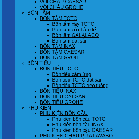
VÒI CHẬU CAESAR
VÒI CHẬU GROHE
BỒN TẮM
BỒN TẮM TOTO
Bồn tắm xây TOTO
Bồn tắm có chân đế
Bồn tắm GALALACO
Bồn tắm đặt sàn
BỒN TẮM INAX
BỒN TẮM CAESAR
BỒN TẮM GROHE
BỒN TIỂU
BỒN TIỂU TOTO
Bồn tiểu cảm ứng
Bồn tiểu TOTO đặt sàn
Bồn tiểu TOTO treo tuòng
BỒN TIỂU INAX
BỒN TIỂU CAESAR
BỒN TIỂU GROHE
PHỤ KIỆN
PHỤ KIỆN BỒN CẦU
Phụ kiện bồn cầu TOTO
Phụ kiện bồn cầu INAX
Phụ kiện bồn cầu CAESAR
PHỤ KIỆN CHẬU RỬA LAVABO