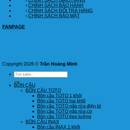
›
CHÍNH SÁCH GIAO HÀNG
›
CHÍNH SÁCH BẢO HÀNH
›
CHÍNH SÁCH ĐỔI TRẢ HÀNG
›
CHÍNH SÁCH BẢO MẬT
FANPAGE
Copyright 2026 ©
Trần Hoàng Minh
Tìm
kiếm:
BỒN CẦU
BỒN CẦU TOTO
Bồn cầu TOTO 1 khối
Bồn cầu TOTO hai khối
Bồn cầu TOTO nắp rửa điện tử
Bồn cầu TOTO nắp rửa cơ
Bồn cầu TOTO treo tường
BỒN CẦU INAX
Bồn cầu INAX 1 khối