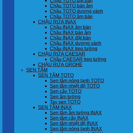
Chậu TOTO đặt bàn
Chậu TOTO bán âm
Chậu TOTO dương vành
Chậu TOTO âm bàn
CHẬU RỬA INAX
Chậu INAX âm bàn
Chậu INAX bán âm
Chậu INAX đặt bàn
Chậu INAX dương vành
Chậu INAX treo tường
CHẬU RỬA CAESAR
Chậu CAESAR treo tường
CHẬU RỬA GROHE
SEN TẮM
SEN TẮM TOTO
Sen tắm nóng lạnh TOTO
Sen tắm nhiệt độ TOTO
Sen cây TOTO
Sen âm tường
Tay sen TOTO
SEN TẮM INAX
Sen tắm âm tường INAX
Sen tắm cây INAX
Sen tắm nhiệt độ INAX
Sen tắm nóng lạnh INAX