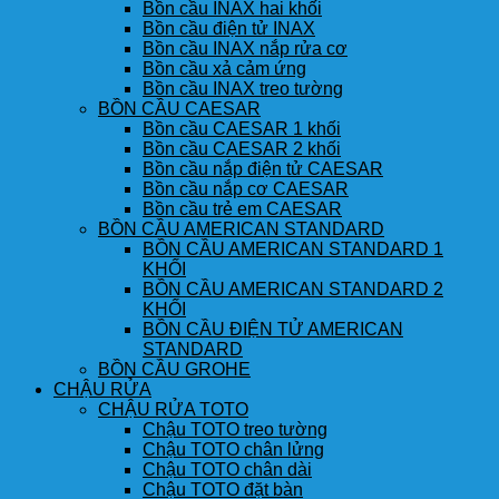
Bồn cầu INAX hai khối
Bồn cầu điện tử INAX
Bồn cầu INAX nắp rửa cơ
Bồn cầu xả cảm ứng
Bồn cầu INAX treo tường
BỒN CẦU CAESAR
Bồn cầu CAESAR 1 khối
Bồn cầu CAESAR 2 khối
Bồn cầu nắp điện tử CAESAR
Bồn cầu nắp cơ CAESAR
Bồn cầu trẻ em CAESAR
BỒN CẦU AMERICAN STANDARD
BỒN CẦU AMERICAN STANDARD 1
KHỐI
BỒN CẦU AMERICAN STANDARD 2
KHỐI
BỒN CẦU ĐIỆN TỬ AMERICAN
STANDARD
BỒN CẦU GROHE
CHẬU RỬA
CHẬU RỬA TOTO
Chậu TOTO treo tường
Chậu TOTO chân lửng
Chậu TOTO chân dài
Chậu TOTO đặt bàn