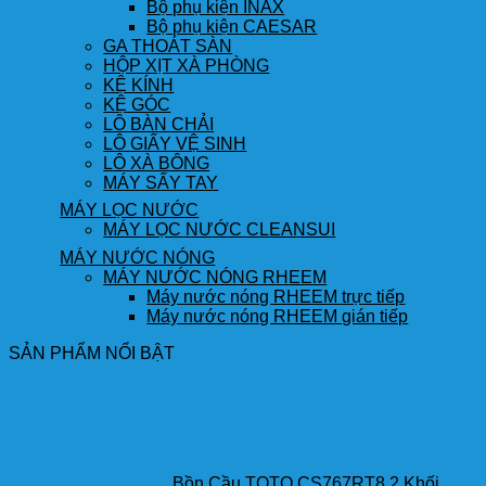
Bộ phụ kiện INAX
Bộ phụ kiện CAESAR
GA THOÁT SÀN
HỘP XỊT XÀ PHÒNG
KỆ KÍNH
KỆ GÓC
LÔ BÀN CHẢI
LÔ GIẤY VỆ SINH
LÔ XÀ BÔNG
MÁY SẤY TAY
MÁY LỌC NƯỚC
MÁY LỌC NƯỚC CLEANSUI
MÁY NƯỚC NÓNG
MÁY NƯỚC NÓNG RHEEM
Máy nước nóng RHEEM trực tiếp
Máy nước nóng RHEEM gián tiếp
SẢN PHẨM NỔI BẬT
Bồn Cầu TOTO CS767RT8 2 Khối