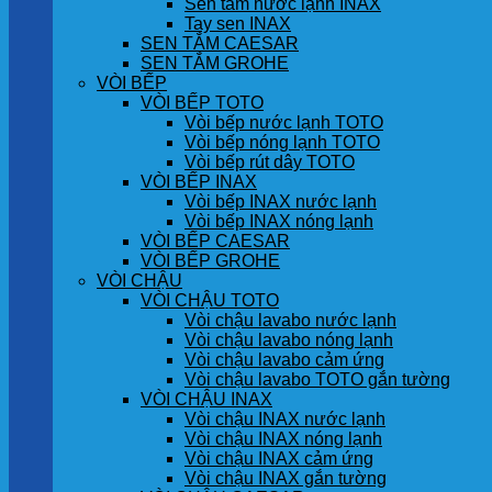
Sen tắm nước lạnh INAX
Tay sen INAX
SEN TẮM CAESAR
SEN TẮM GROHE
VÒI BẾP
VÒI BẾP TOTO
Vòi bếp nước lạnh TOTO
Vòi bếp nóng lạnh TOTO
Vòi bếp rút dây TOTO
VÒI BẾP INAX
Vòi bếp INAX nước lạnh
Vòi bếp INAX nóng lạnh
VÒI BẾP CAESAR
VÒI BẾP GROHE
VÒI CHẬU
VÒI CHẬU TOTO
Vòi chậu lavabo nước lạnh
Vòi chậu lavabo nóng lạnh
Vòi chậu lavabo cảm ứng
Vòi chậu lavabo TOTO gắn tường
VÒI CHẬU INAX
Vòi chậu INAX nước lạnh
Vòi chậu INAX nóng lạnh
Vòi chậu INAX cảm ứng
Vòi chậu INAX gắn tường