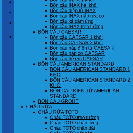
LIÊN HỆ
Bồn cầu INAX hai khối
Bồn cầu điện tử INAX
TIN TỨC
Bồn cầu INAX nắp rửa cơ
Bồn cầu xả cảm ứng
GÓC KHÁCH HÀNG
Bồn cầu INAX treo tường
BỒN CẦU CAESAR
Giỏ hàng
Bồn cầu CAESAR 1 khối
Bồn cầu CAESAR 2 khối
Bồn cầu nắp điện tử CAESAR
Chưa có sản phẩm trong giỏ hàng.
Bồn cầu nắp cơ CAESAR
Bồn cầu trẻ em CAESAR
BỒN CẦU AMERICAN STANDARD
BỒN CẦU AMERICAN STANDARD 1
KHỐI
BỒN CẦU AMERICAN STANDARD 2
KHỐI
BỒN CẦU ĐIỆN TỬ AMERICAN
STANDARD
BỒN CẦU GROHE
CHẬU RỬA
CHẬU RỬA TOTO
Chậu TOTO treo tường
Chậu TOTO chân lửng
Chậu TOTO chân dài