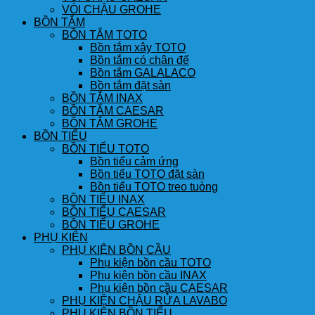
VÒI CHẬU GROHE
BỒN TẮM
BỒN TẮM TOTO
Bồn tắm xây TOTO
Bồn tắm có chân đế
Bồn tắm GALALACO
Bồn tắm đặt sàn
BỒN TẮM INAX
BỒN TẮM CAESAR
BỒN TẮM GROHE
BỒN TIỂU
BỒN TIỂU TOTO
Bồn tiểu cảm ứng
Bồn tiểu TOTO đặt sàn
Bồn tiểu TOTO treo tuòng
BỒN TIỂU INAX
BỒN TIỂU CAESAR
BỒN TIỂU GROHE
PHỤ KIỆN
PHỤ KIỆN BỒN CẦU
Phụ kiện bồn cầu TOTO
Phụ kiện bồn cầu INAX
Phụ kiện bồn cầu CAESAR
PHỤ KIỆN CHẬU RỬA LAVABO
PHỤ KIỆN BỒN TIỂU