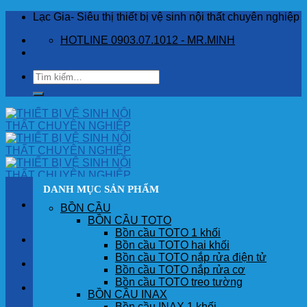
Skip
Lạc Gia- Siêu thị thiết bị vệ sinh nội thất chuyên nghiệp
to
HOTLINE 0903.07.1012 - MR.MINH
content
Tìm
kiếm:
DANH MỤC SẢN PHẨM
BỒN CẦU
BỒN CẦU TOTO
Bồn cầu TOTO 1 khối
TRANG CHỦ
Bồn cầu TOTO hai khối
Bồn cầu TOTO nắp rửa điện tử
GIỚI THIỆU
Bồn cầu TOTO nắp rửa cơ
Bồn cầu TOTO treo tường
SẢN PHẨM
BỒN CẦU INAX
Bồn cầu INAX 1 khối