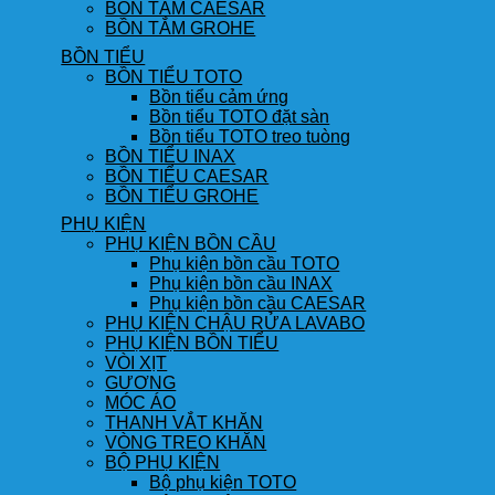
BỒN TẮM CAESAR
BỒN TẮM GROHE
BỒN TIỂU
BỒN TIỂU TOTO
Bồn tiểu cảm ứng
Bồn tiểu TOTO đặt sàn
Bồn tiểu TOTO treo tuòng
BỒN TIỂU INAX
BỒN TIỂU CAESAR
BỒN TIỂU GROHE
PHỤ KIỆN
PHỤ KIỆN BỒN CẦU
Phụ kiện bồn cầu TOTO
Phụ kiện bồn cầu INAX
Phụ kiện bồn cầu CAESAR
PHỤ KIỆN CHẬU RỬA LAVABO
PHỤ KIỆN BỒN TIỂU
VÒI XỊT
GƯƠNG
MÓC ÁO
THANH VẮT KHĂN
VÒNG TREO KHĂN
BỘ PHỤ KIỆN
Bộ phụ kiện TOTO