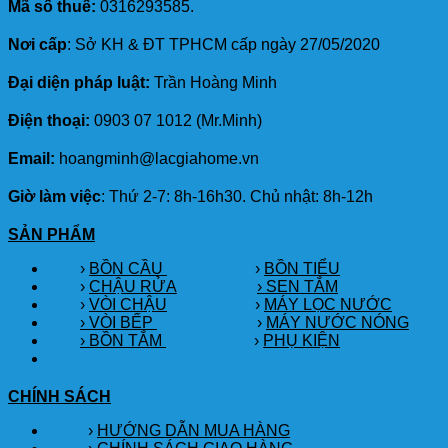
Mã số thuế:
0316293585.
Nơi cấp
: Sở KH & ĐT TPHCM cấp ngày 27/05/2020
Đại diện pháp luật:
Trần Hoàng Minh
Điện thoại:
0903 07 1012 (Mr.Minh)
Email:
hoangminh@lacgiahome.vn
Giờ làm việc
: Thứ 2-7: 8h-16h30. Chủ nhật: 8h-12h
SẢN PHẨM
›
BỒN CẦU
›
BỒN TIỂU
›
CHẬU RỬA
› SEN TẮM
›
VÒI CHẬU
›
MÁY LỌC NƯỚC
› VÒI BẾP
›
MÁY NƯỚC NÓNG
› BỒN TẮM
›
PHỤ KIỆN
CHÍNH SÁCH
›
HƯỚNG DẪN MUA HÀNG