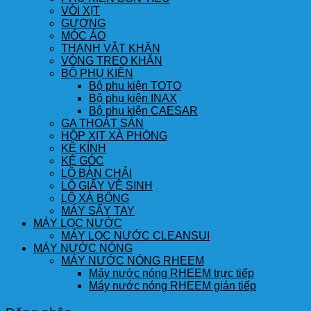
VÒI XỊT
GƯƠNG
MÓC ÁO
THANH VẮT KHĂN
VÒNG TREO KHĂN
BỘ PHỤ KIỆN
Bộ phụ kiện TOTO
Bộ phụ kiện INAX
Bộ phụ kiện CAESAR
GA THOÁT SÀN
HỘP XỊT XÀ PHÒNG
KỆ KÍNH
KỆ GÓC
LÔ BÀN CHẢI
LÔ GIẤY VỆ SINH
LÔ XÀ BÔNG
MÁY SẤY TAY
MÁY LỌC NƯỚC
MÁY LỌC NƯỚC CLEANSUI
MÁY NƯỚC NÓNG
MÁY NƯỚC NÓNG RHEEM
Máy nước nóng RHEEM trực tiếp
Máy nước nóng RHEEM gián tiếp