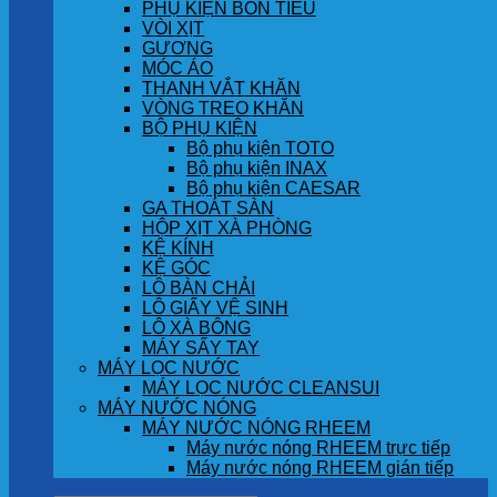
PHỤ KIỆN BỒN TIỂU
VÒI XỊT
GƯƠNG
MÓC ÁO
THANH VẮT KHĂN
VÒNG TREO KHĂN
BỘ PHỤ KIỆN
Bộ phụ kiện TOTO
Bộ phụ kiện INAX
Bộ phụ kiện CAESAR
GA THOÁT SÀN
HỘP XỊT XÀ PHÒNG
KỆ KÍNH
KỆ GÓC
LÔ BÀN CHẢI
LÔ GIẤY VỆ SINH
LÔ XÀ BÔNG
MÁY SẤY TAY
MÁY LỌC NƯỚC
MÁY LỌC NƯỚC CLEANSUI
MÁY NƯỚC NÓNG
MÁY NƯỚC NÓNG RHEEM
Máy nước nóng RHEEM trực tiếp
Máy nước nóng RHEEM gián tiếp