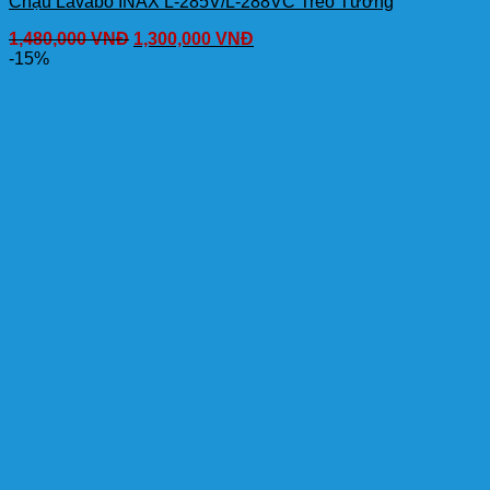
Chậu Lavabo INAX L-285V/L-288VC Treo Tường
1,480,000
VNĐ
1,300,000
VNĐ
-15%