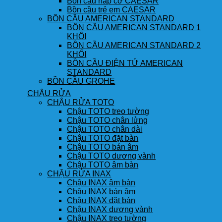
Bồn cầu nắp cơ CAESAR
Bồn cầu trẻ em CAESAR
BỒN CẦU AMERICAN STANDARD
BỒN CẦU AMERICAN STANDARD 1
KHỐI
BỒN CẦU AMERICAN STANDARD 2
KHỐI
BỒN CẦU ĐIỆN TỬ AMERICAN
STANDARD
BỒN CẦU GROHE
CHẬU RỬA
CHẬU RỬA TOTO
Chậu TOTO treo tường
Chậu TOTO chân lửng
Chậu TOTO chân dài
Chậu TOTO đặt bàn
Chậu TOTO bán âm
Chậu TOTO dương vành
Chậu TOTO âm bàn
CHẬU RỬA INAX
Chậu INAX âm bàn
Chậu INAX bán âm
Chậu INAX đặt bàn
Chậu INAX dương vành
Chậu INAX treo tường