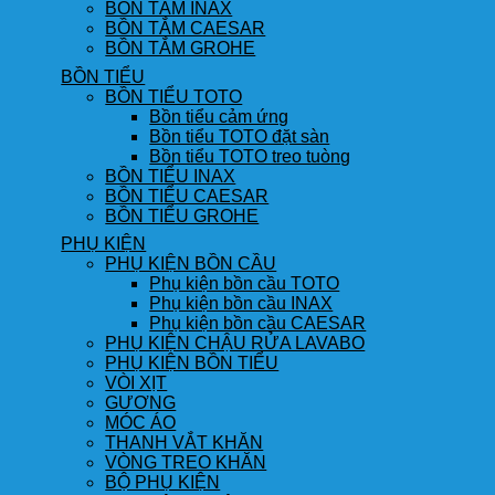
BỒN TẮM INAX
BỒN TẮM CAESAR
BỒN TẮM GROHE
BỒN TIỂU
BỒN TIỂU TOTO
Bồn tiểu cảm ứng
Bồn tiểu TOTO đặt sàn
Bồn tiểu TOTO treo tuòng
BỒN TIỂU INAX
BỒN TIỂU CAESAR
BỒN TIỂU GROHE
PHỤ KIỆN
PHỤ KIỆN BỒN CẦU
Phụ kiện bồn cầu TOTO
Phụ kiện bồn cầu INAX
Phụ kiện bồn cầu CAESAR
PHỤ KIỆN CHẬU RỬA LAVABO
PHỤ KIỆN BỒN TIỂU
VÒI XỊT
GƯƠNG
MÓC ÁO
THANH VẮT KHĂN
VÒNG TREO KHĂN
BỘ PHỤ KIỆN