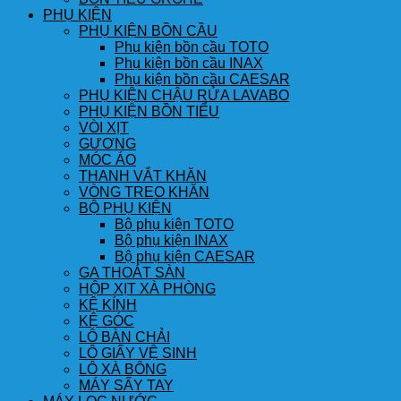
PHỤ KIỆN
PHỤ KIỆN BỒN CẦU
Phụ kiện bồn cầu TOTO
Phụ kiện bồn cầu INAX
Phụ kiện bồn cầu CAESAR
PHỤ KIỆN CHẬU RỬA LAVABO
PHỤ KIỆN BỒN TIỂU
VÒI XỊT
GƯƠNG
MÓC ÁO
THANH VẮT KHĂN
VÒNG TREO KHĂN
BỘ PHỤ KIỆN
Bộ phụ kiện TOTO
Bộ phụ kiện INAX
Bộ phụ kiện CAESAR
GA THOÁT SÀN
HỘP XỊT XÀ PHÒNG
KỆ KÍNH
KỆ GÓC
LÔ BÀN CHẢI
LÔ GIẤY VỆ SINH
LÔ XÀ BÔNG
MÁY SẤY TAY