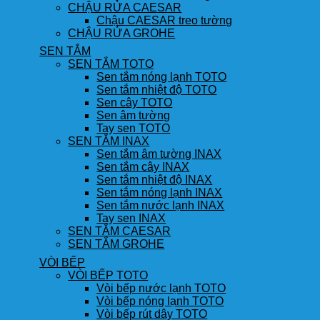
CHẬU RỬA CAESAR
Chậu CAESAR treo tường
CHẬU RỬA GROHE
SEN TẮM
SEN TẮM TOTO
Sen tắm nóng lạnh TOTO
Sen tắm nhiệt độ TOTO
Sen cây TOTO
Sen âm tường
Tay sen TOTO
SEN TẮM INAX
Sen tắm âm tường INAX
Sen tắm cây INAX
Sen tắm nhiệt độ INAX
Sen tắm nóng lạnh INAX
Sen tắm nước lạnh INAX
Tay sen INAX
SEN TẮM CAESAR
SEN TẮM GROHE
VÒI BẾP
VÒI BẾP TOTO
Vòi bếp nước lạnh TOTO
Vòi bếp nóng lạnh TOTO
Vòi bếp rút dây TOTO