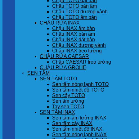
Chậu TOTO đặt bàn
Chậu TOTO bán âm
Chậu TOTO dương vành
Chậu TOTO âm bàn
CHẬU RỬA INAX
Chậu INAX âm bàn
Chậu INAX bán âm
Chậu INAX đặt bàn
Chậu INAX dương vành
Chậu INAX treo tường
CHẬU RỬA CAESAR
Chậu CAESAR treo tường
CHẬU RỬA GROHE
SEN TẮM
SEN TẮM TOTO
Sen tắm nóng lạnh TOTO
Sen tắm nhiệt độ TOTO
Sen cây TOTO
Sen âm tường
Tay sen TOTO
SEN TẮM INAX
Sen tắm âm tường INAX
Sen tắm cây INAX
Sen tắm nhiệt độ INAX
Sen tắm nóng lạnh INAX