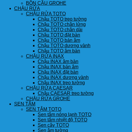
BỒN CẦU GROHE
CHẬU RỬA
CHẬU RỬA TOTO
Chậu TOTO treo tường
Chậu TOTO chân lửng
Chậu TOTO chân dài
Chậu TOTO đặt bàn
Chậu TOTO bán âm
Chậu TOTO dương vành
Chậu TOTO âm bàn
CHẬU RỬA INAX
Chậu INAX âm bàn
Chậu INAX bán âm
Chậu INAX đặt bàn
Chậu INAX dương vành
Chậu INAX treo tường
CHẬU RỬA CAESAR
Chậu CAESAR treo tường
CHẬU RỬA GROHE
SEN TẮM
SEN TẮM TOTO
Sen tắm nóng lạnh TOTO
Sen tắm nhiệt độ TOTO
Sen cây TOTO
Sen âm tường