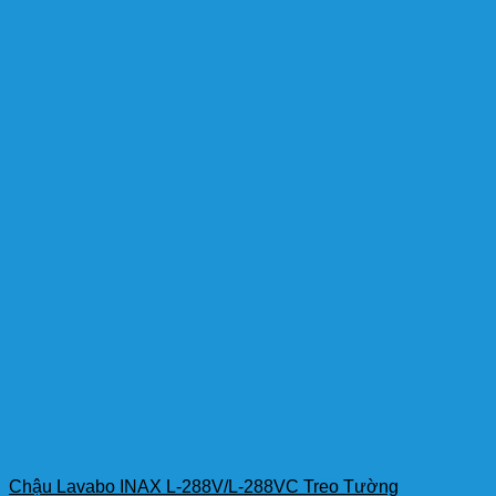
Chậu Lavabo INAX L-288V/L-288VC Treo Tường