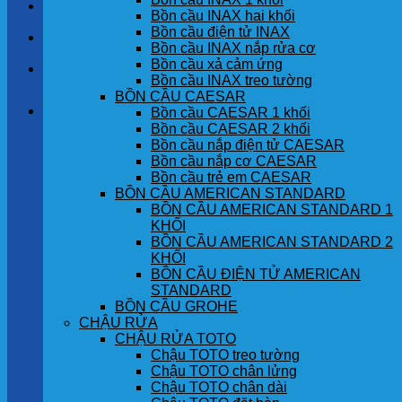
LIÊN HỆ
Bồn cầu INAX hai khối
Bồn cầu điện tử INAX
TIN TỨC
Bồn cầu INAX nắp rửa cơ
Bồn cầu xả cảm ứng
GÓC KHÁCH HÀNG
Bồn cầu INAX treo tường
BỒN CẦU CAESAR
Giỏ hàng
Bồn cầu CAESAR 1 khối
Bồn cầu CAESAR 2 khối
Bồn cầu nắp điện tử CAESAR
Chưa có sản phẩm trong giỏ hàng.
Bồn cầu nắp cơ CAESAR
Bồn cầu trẻ em CAESAR
BỒN CẦU AMERICAN STANDARD
BỒN CẦU AMERICAN STANDARD 1
KHỐI
BỒN CẦU AMERICAN STANDARD 2
KHỐI
BỒN CẦU ĐIỆN TỬ AMERICAN
STANDARD
BỒN CẦU GROHE
CHẬU RỬA
CHẬU RỬA TOTO
Chậu TOTO treo tường
Chậu TOTO chân lửng
Chậu TOTO chân dài