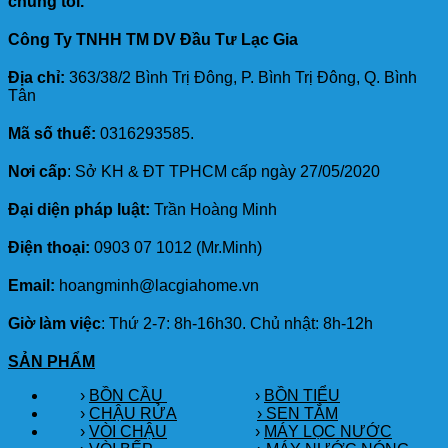
chúng tôi.
Công Ty TNHH TM DV Đầu Tư Lạc Gia
Địa chỉ:
363/38/2 Bình Trị Đông, P. Bình Trị Đông, Q. Bình
Tân
Mã số thuế:
0316293585.
Nơi cấp
: Sở KH & ĐT TPHCM cấp ngày 27/05/2020
Đại diện pháp luật:
Trần Hoàng Minh
Điện thoại:
0903 07 1012 (Mr.Minh)
Email:
hoangminh@lacgiahome.vn
Giờ làm việc
: Thứ 2-7: 8h-16h30. Chủ nhật: 8h-12h
SẢN PHẨM
›
BỒN CẦU
›
BỒN TIỂU
›
CHẬU RỬA
› SEN TẮM
›
VÒI CHẬU
›
MÁY LỌC NƯỚC