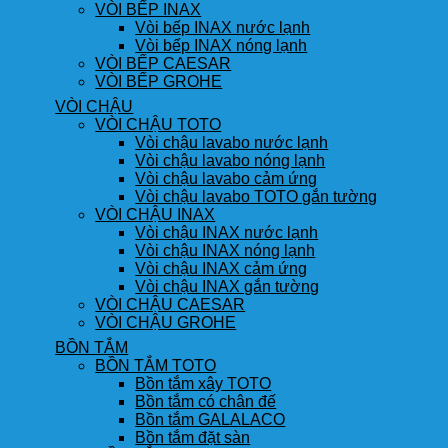
VÒI BẾP INAX
Vòi bếp INAX nước lạnh
Vòi bếp INAX nóng lạnh
VÒI BẾP CAESAR
VÒI BẾP GROHE
VÒI CHẬU
VÒI CHẬU TOTO
Vòi chậu lavabo nước lạnh
Vòi chậu lavabo nóng lạnh
Vòi chậu lavabo cảm ứng
Vòi chậu lavabo TOTO gắn tường
VÒI CHẬU INAX
Vòi chậu INAX nước lạnh
Vòi chậu INAX nóng lạnh
Vòi chậu INAX cảm ứng
Vòi chậu INAX gắn tường
VÒI CHẬU CAESAR
VÒI CHẬU GROHE
BỒN TẮM
BỒN TẮM TOTO
Bồn tắm xây TOTO
Bồn tắm có chân đế
Bồn tắm GALALACO
Bồn tắm đặt sàn