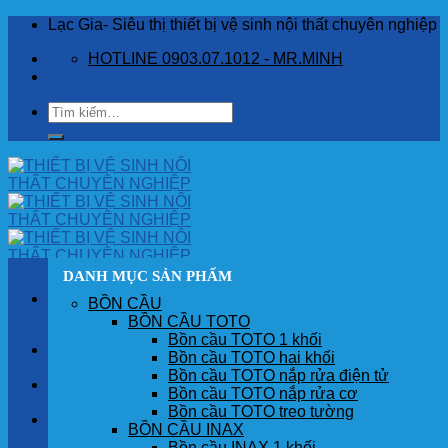
Skip
Lạc Gia- Siêu thị thiết bị vệ sinh nội thất chuyên nghiệp
to
HOTLINE 0903.07.1012 - MR.MINH
content
Tìm
kiếm:
DANH MỤC SẢN PHẨM
BỒN CẦU
BỒN CẦU TOTO
Bồn cầu TOTO 1 khối
TRANG CHỦ
Bồn cầu TOTO hai khối
Bồn cầu TOTO nắp rửa điện tử
GIỚI THIỆU
Bồn cầu TOTO nắp rửa cơ
Bồn cầu TOTO treo tường
SẢN PHẨM
BỒN CẦU INAX
Bồn cầu INAX 1 khối