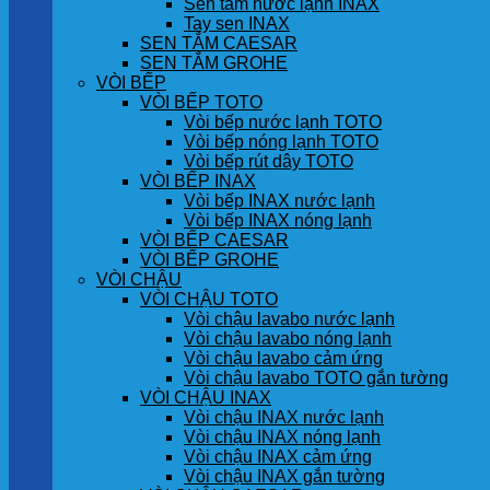
Sen tắm nước lạnh INAX
Tay sen INAX
SEN TẮM CAESAR
SEN TẮM GROHE
VÒI BẾP
VÒI BẾP TOTO
Vòi bếp nước lạnh TOTO
Vòi bếp nóng lạnh TOTO
Vòi bếp rút dây TOTO
VÒI BẾP INAX
Vòi bếp INAX nước lạnh
Vòi bếp INAX nóng lạnh
VÒI BẾP CAESAR
VÒI BẾP GROHE
VÒI CHẬU
VÒI CHẬU TOTO
Vòi chậu lavabo nước lạnh
Vòi chậu lavabo nóng lạnh
Vòi chậu lavabo cảm ứng
Vòi chậu lavabo TOTO gắn tường
VÒI CHẬU INAX
Vòi chậu INAX nước lạnh
Vòi chậu INAX nóng lạnh
Vòi chậu INAX cảm ứng
Vòi chậu INAX gắn tường