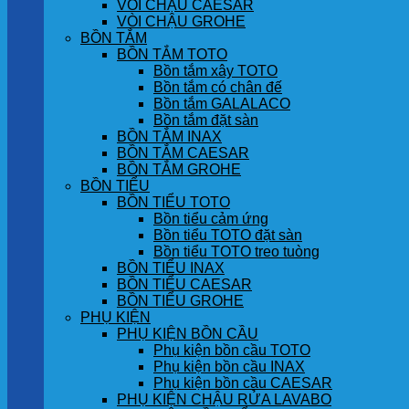
VÒI CHẬU CAESAR
VÒI CHẬU GROHE
BỒN TẮM
BỒN TẮM TOTO
Bồn tắm xây TOTO
Bồn tắm có chân đế
Bồn tắm GALALACO
Bồn tắm đặt sàn
BỒN TẮM INAX
BỒN TẮM CAESAR
BỒN TẮM GROHE
BỒN TIỂU
BỒN TIỂU TOTO
Bồn tiểu cảm ứng
Bồn tiểu TOTO đặt sàn
Bồn tiểu TOTO treo tuòng
BỒN TIỂU INAX
BỒN TIỂU CAESAR
BỒN TIỂU GROHE
PHỤ KIỆN
PHỤ KIỆN BỒN CẦU
Phụ kiện bồn cầu TOTO
Phụ kiện bồn cầu INAX
Phụ kiện bồn cầu CAESAR
PHỤ KIỆN CHẬU RỬA LAVABO