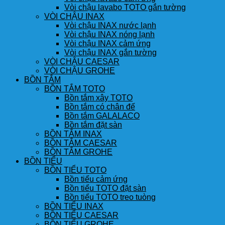
Vòi chậu lavabo TOTO gắn tường
VÒI CHẬU INAX
Vòi chậu INAX nước lạnh
Vòi chậu INAX nóng lạnh
Vòi chậu INAX cảm ứng
Vòi chậu INAX gắn tường
VÒI CHẬU CAESAR
VÒI CHẬU GROHE
BỒN TẮM
BỒN TẮM TOTO
Bồn tắm xây TOTO
Bồn tắm có chân đế
Bồn tắm GALALACO
Bồn tắm đặt sàn
BỒN TẮM INAX
BỒN TẮM CAESAR
BỒN TẮM GROHE
BỒN TIỂU
BỒN TIỂU TOTO
Bồn tiểu cảm ứng
Bồn tiểu TOTO đặt sàn
Bồn tiểu TOTO treo tuòng
BỒN TIỂU INAX
BỒN TIỂU CAESAR
BỒN TIỂU GROHE