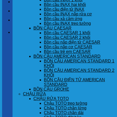
LIÊN HỆ
Bồn cầu INAX hai khối
Bồn cầu điện tử INAX
TIN TỨC
Bồn cầu INAX nắp rửa cơ
Bồn cầu xả cảm ứng
GÓC KHÁCH HÀNG
Bồn cầu INAX treo tường
BỒN CẦU CAESAR
Giỏ hàng
Bồn cầu CAESAR 1 khối
Bồn cầu CAESAR 2 khối
Bồn cầu nắp điện tử CAESAR
Chưa có sản phẩm trong giỏ hàng.
Bồn cầu nắp cơ CAESAR
Bồn cầu trẻ em CAESAR
BỒN CẦU AMERICAN STANDARD
BỒN CẦU AMERICAN STANDARD 1
KHỐI
BỒN CẦU AMERICAN STANDARD 2
KHỐI
BỒN CẦU ĐIỆN TỬ AMERICAN
STANDARD
BỒN CẦU GROHE
CHẬU RỬA
CHẬU RỬA TOTO
Chậu TOTO treo tường
Chậu TOTO chân lửng
Chậu TOTO chân dài