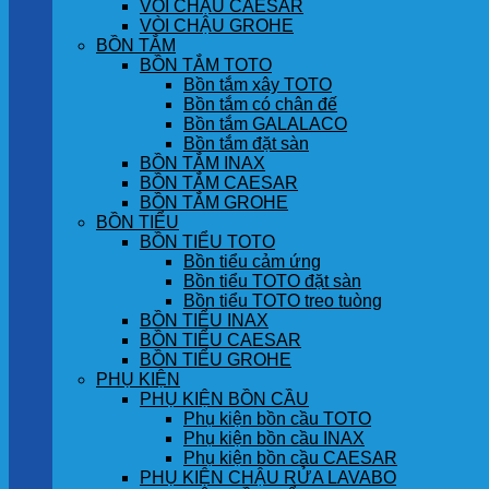
VÒI CHẬU CAESAR
VÒI CHẬU GROHE
BỒN TẮM
BỒN TẮM TOTO
Bồn tắm xây TOTO
Bồn tắm có chân đế
Bồn tắm GALALACO
Bồn tắm đặt sàn
BỒN TẮM INAX
BỒN TẮM CAESAR
BỒN TẮM GROHE
BỒN TIỂU
BỒN TIỂU TOTO
Bồn tiểu cảm ứng
Bồn tiểu TOTO đặt sàn
Bồn tiểu TOTO treo tuòng
BỒN TIỂU INAX
BỒN TIỂU CAESAR
BỒN TIỂU GROHE
PHỤ KIỆN
PHỤ KIỆN BỒN CẦU
Phụ kiện bồn cầu TOTO
Phụ kiện bồn cầu INAX
Phụ kiện bồn cầu CAESAR
PHỤ KIỆN CHẬU RỬA LAVABO