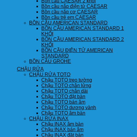
Bồn cầu CAESAR 2 khối
Bồn cầu nắp điện tử CAESAR
Bồn cầu nắp cơ CAESAR
Bồn cầu trẻ em CAESAR
BỒN CẦU AMERICAN STANDARD
BỒN CẦU AMERICAN STANDARD 1
KHỐI
BỒN CẦU AMERICAN STANDARD 2
KHỐI
BỒN CẦU ĐIỆN TỬ AMERICAN
STANDARD
BỒN CẦU GROHE
CHẬU RỬA
CHẬU RỬA TOTO
Chậu TOTO treo tường
Chậu TOTO chân lửng
Chậu TOTO chân dài
Chậu TOTO đặt bàn
Chậu TOTO bán âm
Chậu TOTO dương vành
Chậu TOTO âm bàn
CHẬU RỬA INAX
Chậu INAX âm bàn
Chậu INAX bán âm
Chậu INAX đặt bàn