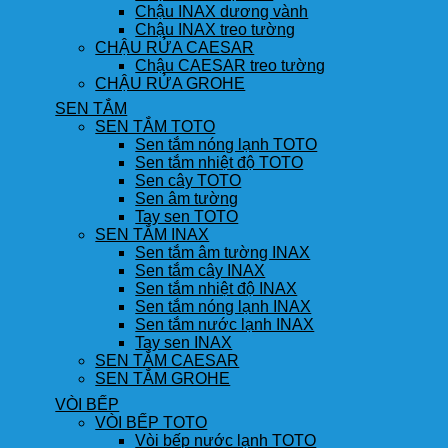
Chậu INAX dương vành
Chậu INAX treo tường
CHẬU RỬA CAESAR
Chậu CAESAR treo tường
CHẬU RỬA GROHE
SEN TẮM
SEN TẮM TOTO
Sen tắm nóng lạnh TOTO
Sen tắm nhiệt độ TOTO
Sen cây TOTO
Sen âm tường
Tay sen TOTO
SEN TẮM INAX
Sen tắm âm tường INAX
Sen tắm cây INAX
Sen tắm nhiệt độ INAX
Sen tắm nóng lạnh INAX
Sen tắm nước lạnh INAX
Tay sen INAX
SEN TẮM CAESAR
SEN TẮM GROHE
VÒI BẾP
VÒI BẾP TOTO
Vòi bếp nước lạnh TOTO