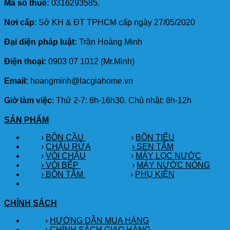
Mã số thuế:
0316293585.
Nơi cấp
: Sở KH & ĐT TPHCM cấp ngày 27/05/2020
Đại diện pháp luật:
Trần Hoàng Minh
Điện thoại:
0903 07 1012 (Mr.Minh)
Email:
hoangminh@lacgiahome.vn
Giờ làm việc
: Thứ 2-7: 8h-16h30. Chủ nhật: 8h-12h
SẢN PHẨM
›
BỒN CẦU
›
BỒN TIỂU
›
CHẬU RỬA
› SEN TẮM
›
VÒI CHẬU
›
MÁY LỌC NƯỚC
› VÒI BẾP
›
MÁY NƯỚC NÓNG
› BỒN TẮM
›
PHỤ KIỆN
CHÍNH SÁCH
›
HƯỚNG DẪN MUA HÀNG
›
CHÍNH SÁCH GIAO HÀNG