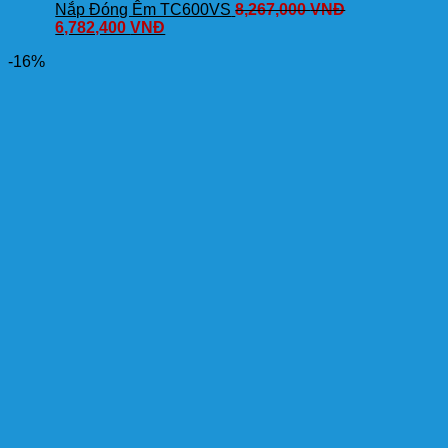
Nắp Đóng Êm TC600VS
8,267,000
VNĐ
6,782,400
VNĐ
-16%