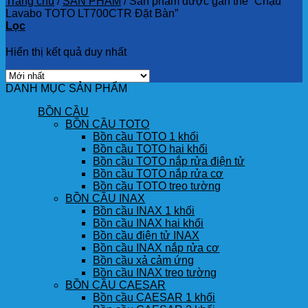
Trang chủ
/
SẢN PHẨM
/
Sản phẩm được gắn thẻ “Chậu
Lavabo TOTO LT700CTR Đặt Bàn”
Lọc
Hiển thị kết quả duy nhất
DANH MỤC SẢN PHẨM
BỒN CẦU
BỒN CẦU TOTO
Bồn cầu TOTO 1 khối
Bồn cầu TOTO hai khối
Bồn cầu TOTO nắp rửa điện tử
Bồn cầu TOTO nắp rửa cơ
Bồn cầu TOTO treo tường
BỒN CẦU INAX
Bồn cầu INAX 1 khối
Bồn cầu INAX hai khối
Bồn cầu điện tử INAX
Bồn cầu INAX nắp rửa cơ
Bồn cầu xả cảm ứng
Bồn cầu INAX treo tường
BỒN CẦU CAESAR
Bồn cầu CAESAR 1 khối