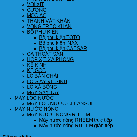
VÒI XỊT
GƯƠNG
MÓC ÁO
THANH VẮT KHĂN
VÒNG TREO KHĂN
BỘ PHỤ KIỆN
Bộ phụ kiện TOTO
Bộ phụ kiện INAX
Bộ phụ kiện CAESAR
GA THOÁT SÀN
HỘP XỊT XÀ PHÒNG
KỆ KÍNH
KỆ GÓC
LÔ BÀN CHẢI
LÔ GIẤY VỆ SINH
LÔ XÀ BÔNG
MÁY SẤY TAY
MÁY LỌC NƯỚC
MÁY LỌC NƯỚC CLEANSUI
MÁY NƯỚC NÓNG
MÁY NƯỚC NÓNG RHEEM
Máy nước nóng RHEEM trực tiếp
Máy nước nóng RHEEM gián tiếp