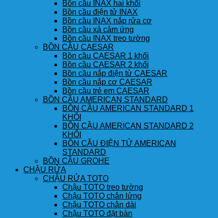
Bồn cầu INAX hai khối
Bồn cầu điện tử INAX
Bồn cầu INAX nắp rửa cơ
Bồn cầu xả cảm ứng
Bồn cầu INAX treo tường
BỒN CẦU CAESAR
Bồn cầu CAESAR 1 khối
Bồn cầu CAESAR 2 khối
Bồn cầu nắp điện tử CAESAR
Bồn cầu nắp cơ CAESAR
Bồn cầu trẻ em CAESAR
BỒN CẦU AMERICAN STANDARD
BỒN CẦU AMERICAN STANDARD 1
KHỐI
BỒN CẦU AMERICAN STANDARD 2
KHỐI
BỒN CẦU ĐIỆN TỬ AMERICAN
STANDARD
BỒN CẦU GROHE
CHẬU RỬA
CHẬU RỬA TOTO
Chậu TOTO treo tường
Chậu TOTO chân lửng
Chậu TOTO chân dài
Chậu TOTO đặt bàn