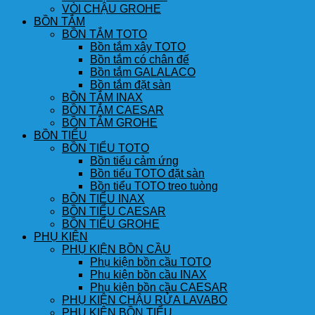
VÒI CHẬU GROHE
BỒN TẮM
BỒN TẮM TOTO
Bồn tắm xây TOTO
Bồn tắm có chân đế
Bồn tắm GALALACO
Bồn tắm đặt sàn
BỒN TẮM INAX
BỒN TẮM CAESAR
BỒN TẮM GROHE
BỒN TIỂU
BỒN TIỂU TOTO
Bồn tiểu cảm ứng
Bồn tiểu TOTO đặt sàn
Bồn tiểu TOTO treo tuòng
BỒN TIỂU INAX
BỒN TIỂU CAESAR
BỒN TIỂU GROHE
PHỤ KIỆN
PHỤ KIỆN BỒN CẦU
Phụ kiện bồn cầu TOTO
Phụ kiện bồn cầu INAX
Phụ kiện bồn cầu CAESAR
PHỤ KIỆN CHẬU RỬA LAVABO
PHỤ KIỆN BỒN TIỂU