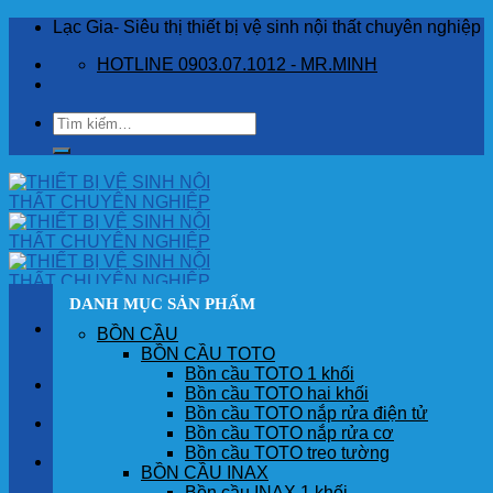
Skip
Lạc Gia- Siêu thị thiết bị vệ sinh nội thất chuyên nghiệp
to
HOTLINE 0903.07.1012 - MR.MINH
content
Tìm
kiếm:
DANH MỤC SẢN PHẨM
BỒN CẦU
BỒN CẦU TOTO
Bồn cầu TOTO 1 khối
TRANG CHỦ
Bồn cầu TOTO hai khối
Bồn cầu TOTO nắp rửa điện tử
GIỚI THIỆU
Bồn cầu TOTO nắp rửa cơ
Bồn cầu TOTO treo tường
SẢN PHẨM
BỒN CẦU INAX
Bồn cầu INAX 1 khối