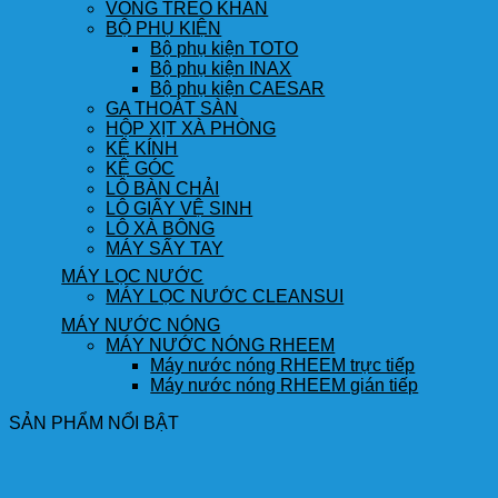
VÒNG TREO KHĂN
BỘ PHỤ KIỆN
Bộ phụ kiện TOTO
Bộ phụ kiện INAX
Bộ phụ kiện CAESAR
GA THOÁT SÀN
HỘP XỊT XÀ PHÒNG
KỆ KÍNH
KỆ GÓC
LÔ BÀN CHẢI
LÔ GIẤY VỆ SINH
LÔ XÀ BÔNG
MÁY SẤY TAY
MÁY LỌC NƯỚC
MÁY LỌC NƯỚC CLEANSUI
MÁY NƯỚC NÓNG
MÁY NƯỚC NÓNG RHEEM
Máy nước nóng RHEEM trực tiếp
Máy nước nóng RHEEM gián tiếp
SẢN PHẨM NỔI BẬT