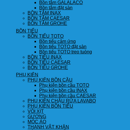
Bồn tắm GALALACO
Bồn tắm đặt sàn
BỒN TẮM INAX
BỒN TẮM CAESAR
BỒN TẮM GROHE
BỒN TIỂU
BỒN TIỂU TOTO
Bồn tiểu cảm ứng
Bồn tiểu TOTO đặt sàn
Bồn tiểu TOTO treo tuòng
BỒN TIỂU INAX
BỒN TIỂU CAESAR
BỒN TIỂU GROHE
PHỤ KIỆN
PHỤ KIỆN BỒN CẦU
Phụ kiện bồn cầu TOTO
Phụ kiện bồn cầu INAX
Phụ kiện bồn cầu CAESAR
PHỤ KIỆN CHẬU RỬA LAVABO
PHỤ KIỆN BỒN TIỂU
VÒI XỊT
GƯƠNG
MÓC ÁO
THANH VẮT KHĂN