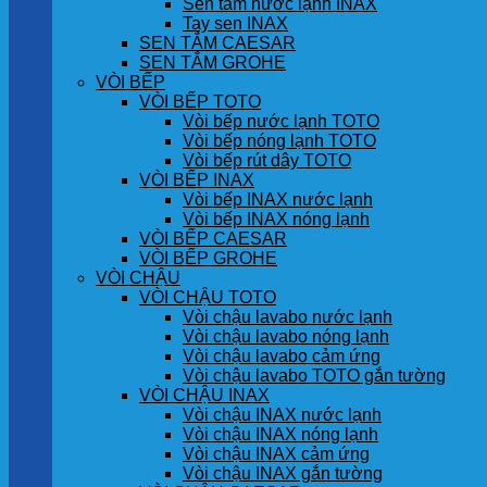
Sen tắm nước lạnh INAX
Tay sen INAX
SEN TẮM CAESAR
SEN TẮM GROHE
VÒI BẾP
VÒI BẾP TOTO
Vòi bếp nước lạnh TOTO
Vòi bếp nóng lạnh TOTO
Vòi bếp rút dây TOTO
VÒI BẾP INAX
Vòi bếp INAX nước lạnh
Vòi bếp INAX nóng lạnh
VÒI BẾP CAESAR
VÒI BẾP GROHE
VÒI CHẬU
VÒI CHẬU TOTO
Vòi chậu lavabo nước lạnh
Vòi chậu lavabo nóng lạnh
Vòi chậu lavabo cảm ứng
Vòi chậu lavabo TOTO gắn tường
VÒI CHẬU INAX
Vòi chậu INAX nước lạnh
Vòi chậu INAX nóng lạnh
Vòi chậu INAX cảm ứng
Vòi chậu INAX gắn tường