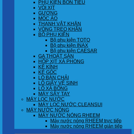
PHỤ KIỆN BỒN TIỂU
VÒI XỊT
GƯƠNG
MÓC ÁO
THANH VẮT KHĂN
VÒNG TREO KHĂN
BỘ PHỤ KIỆN
Bộ phụ kiện TOTO
Bộ phụ kiện INAX
Bộ phụ kiện CAESAR
GA THOÁT SÀN
HỘP XỊT XÀ PHÒNG
KỆ KÍNH
KỆ GÓC
LÔ BÀN CHẢI
LÔ GIẤY VỆ SINH
LÔ XÀ BÔNG
MÁY SẤY TAY
MÁY LỌC NƯỚC
MÁY LỌC NƯỚC CLEANSUI
MÁY NƯỚC NÓNG
MÁY NƯỚC NÓNG RHEEM
Máy nước nóng RHEEM trực tiếp
Máy nước nóng RHEEM gián tiếp