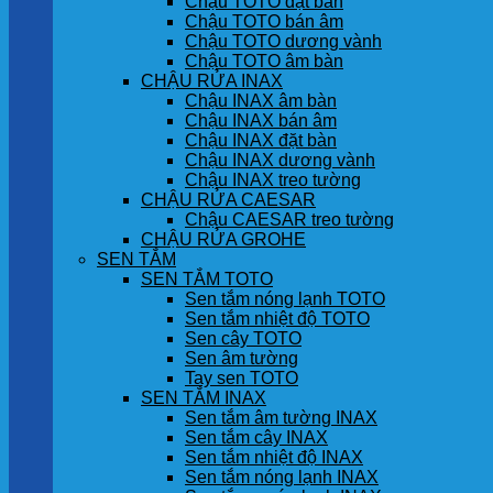
Chậu TOTO đặt bàn
Chậu TOTO bán âm
Chậu TOTO dương vành
Chậu TOTO âm bàn
CHẬU RỬA INAX
Chậu INAX âm bàn
Chậu INAX bán âm
Chậu INAX đặt bàn
Chậu INAX dương vành
Chậu INAX treo tường
CHẬU RỬA CAESAR
Chậu CAESAR treo tường
CHẬU RỬA GROHE
SEN TẮM
SEN TẮM TOTO
Sen tắm nóng lạnh TOTO
Sen tắm nhiệt độ TOTO
Sen cây TOTO
Sen âm tường
Tay sen TOTO
SEN TẮM INAX
Sen tắm âm tường INAX
Sen tắm cây INAX
Sen tắm nhiệt độ INAX
Sen tắm nóng lạnh INAX