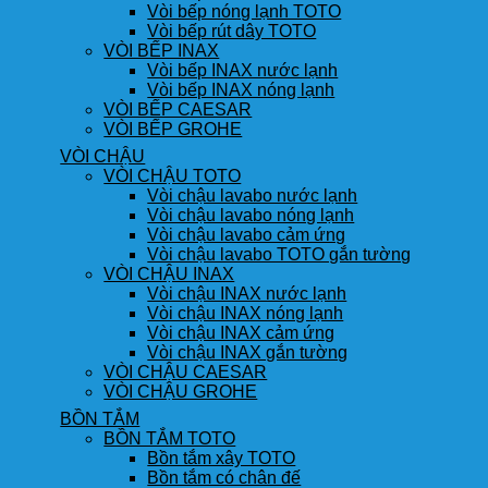
Vòi bếp nóng lạnh TOTO
Vòi bếp rút dây TOTO
VÒI BẾP INAX
Vòi bếp INAX nước lạnh
Vòi bếp INAX nóng lạnh
VÒI BẾP CAESAR
VÒI BẾP GROHE
VÒI CHẬU
VÒI CHẬU TOTO
Vòi chậu lavabo nước lạnh
Vòi chậu lavabo nóng lạnh
Vòi chậu lavabo cảm ứng
Vòi chậu lavabo TOTO gắn tường
VÒI CHẬU INAX
Vòi chậu INAX nước lạnh
Vòi chậu INAX nóng lạnh
Vòi chậu INAX cảm ứng
Vòi chậu INAX gắn tường
VÒI CHẬU CAESAR
VÒI CHẬU GROHE
BỒN TẮM
BỒN TẮM TOTO
Bồn tắm xây TOTO
Bồn tắm có chân đế