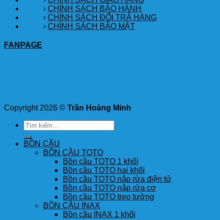
›
CHÍNH SÁCH BẢO HÀNH
›
CHÍNH SÁCH ĐỔI TRẢ HÀNG
›
CHÍNH SÁCH BẢO MẬT
FANPAGE
Copyright 2026 ©
Trần Hoàng Minh
Tìm
kiếm:
BỒN CẦU
BỒN CẦU TOTO
Bồn cầu TOTO 1 khối
Bồn cầu TOTO hai khối
Bồn cầu TOTO nắp rửa điện tử
Bồn cầu TOTO nắp rửa cơ
Bồn cầu TOTO treo tường
BỒN CẦU INAX
Bồn cầu INAX 1 khối