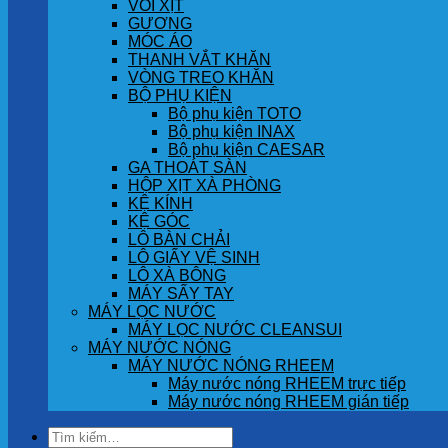
VÒI XỊT
GƯƠNG
MÓC ÁO
THANH VẮT KHĂN
VÒNG TREO KHĂN
BỘ PHỤ KIỆN
Bộ phụ kiện TOTO
Bộ phụ kiện INAX
Bộ phụ kiện CAESAR
GA THOÁT SÀN
HỘP XỊT XÀ PHÒNG
KỆ KÍNH
KỆ GÓC
LÔ BÀN CHẢI
LÔ GIẤY VỆ SINH
LÔ XÀ BÔNG
MÁY SẤY TAY
MÁY LỌC NƯỚC
MÁY LỌC NƯỚC CLEANSUI
MÁY NƯỚC NÓNG
MÁY NƯỚC NÓNG RHEEM
Máy nước nóng RHEEM trực tiếp
Máy nước nóng RHEEM gián tiếp
Tìm