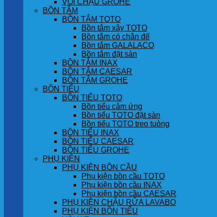
VÒI CHẬU GROHE
BỒN TẮM
BỒN TẮM TOTO
Bồn tắm xây TOTO
Bồn tắm có chân đế
Bồn tắm GALALACO
Bồn tắm đặt sàn
BỒN TẮM INAX
BỒN TẮM CAESAR
BỒN TẮM GROHE
BỒN TIỂU
BỒN TIỂU TOTO
Bồn tiểu cảm ứng
Bồn tiểu TOTO đặt sàn
Bồn tiểu TOTO treo tuòng
BỒN TIỂU INAX
BỒN TIỂU CAESAR
BỒN TIỂU GROHE
PHỤ KIỆN
PHỤ KIỆN BỒN CẦU
Phụ kiện bồn cầu TOTO
Phụ kiện bồn cầu INAX
Phụ kiện bồn cầu CAESAR
PHỤ KIỆN CHẬU RỬA LAVABO
PHỤ KIỆN BỒN TIỂU