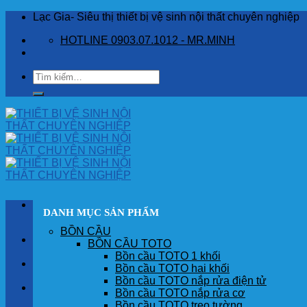
Skip
Lạc Gia- Siêu thị thiết bị vệ sinh nội thất chuyên nghiệp
to
HOTLINE 0903.07.1012 - MR.MINH
content
Tìm
kiếm:
DANH MỤC SẢN PHẨM
BỒN CẦU
TRANG CHỦ
BỒN CẦU TOTO
Bồn cầu TOTO 1 khối
GIỚI THIỆU
Bồn cầu TOTO hai khối
Bồn cầu TOTO nắp rửa điện tử
SẢN PHẨM
Bồn cầu TOTO nắp rửa cơ
Bồn cầu TOTO treo tường