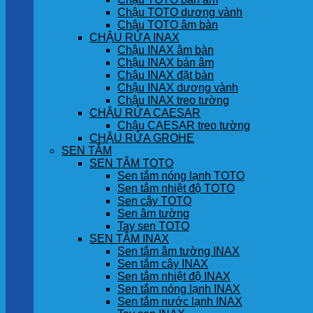
Chậu TOTO dương vành
Chậu TOTO âm bàn
CHẬU RỬA INAX
Chậu INAX âm bàn
Chậu INAX bán âm
Chậu INAX đặt bàn
Chậu INAX dương vành
Chậu INAX treo tường
CHẬU RỬA CAESAR
Chậu CAESAR treo tường
CHẬU RỬA GROHE
SEN TẮM
SEN TẮM TOTO
Sen tắm nóng lạnh TOTO
Sen tắm nhiệt độ TOTO
Sen cây TOTO
Sen âm tường
Tay sen TOTO
SEN TẮM INAX
Sen tắm âm tường INAX
Sen tắm cây INAX
Sen tắm nhiệt độ INAX
Sen tắm nóng lạnh INAX
Sen tắm nước lạnh INAX