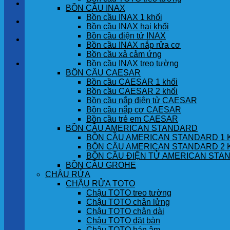
LIÊN HỆ
BỒN CẦU INAX
Bồn cầu INAX 1 khối
TIN TỨC
Bồn cầu INAX hai khối
Bồn cầu điện tử INAX
GÓC KHÁCH HÀNG
Bồn cầu INAX nắp rửa cơ
Bồn cầu xả cảm ứng
Bồn cầu INAX treo tường
Giỏ hàng
BỒN CẦU CAESAR
Bồn cầu CAESAR 1 khối
Chưa có sản phẩm trong giỏ hàng.
Bồn cầu CAESAR 2 khối
Bồn cầu nắp điện tử CAESAR
Bồn cầu nắp cơ CAESAR
Bồn cầu trẻ em CAESAR
BỒN CẦU AMERICAN STANDARD
BỒN CẦU AMERICAN STANDARD 1 
BỒN CẦU AMERICAN STANDARD 2 
BỒN CẦU ĐIỆN TỬ AMERICAN STA
BỒN CẦU GROHE
CHẬU RỬA
CHẬU RỬA TOTO
Chậu TOTO treo tường
Chậu TOTO chân lửng
Chậu TOTO chân dài
Chậu TOTO đặt bàn
Chậu TOTO bán âm