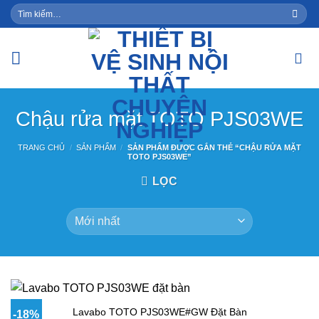
Skip
Tìm
kiếm:
to
content
Chậu rửa mặt TOTO PJS03WE
TRANG CHỦ
/
SẢN PHẨM
/
SẢN PHẨM ĐƯỢC GẮN THẺ “CHẬU RỬA MẶT
TOTO PJS03WE”
LỌC
Lavabo TOTO PJS03WE#GW Đặt Bàn
-18%