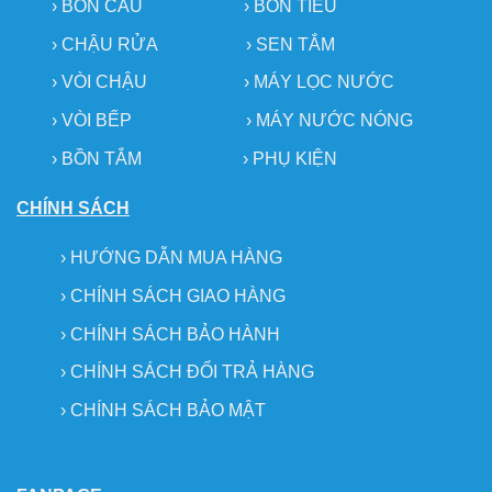
›
BỒN CẦU
›
BỒN TIỂU
›
CHẬU RỬA
› SEN TẮM
›
VÒI CHẬU
›
MÁY LỌC NƯỚC
› VÒI BẾP
›
MÁY NƯỚC NÓNG
› BỒN TẮM
›
PHỤ KIỆN
CHÍNH SÁCH
›
HƯỚNG DẪN MUA HÀNG
›
CHÍNH SÁCH GIAO HÀNG
›
CHÍNH SÁCH BẢO HÀNH
›
CHÍNH SÁCH ĐỔI TRẢ HÀNG
›
CHÍNH SÁCH BẢO MẬT