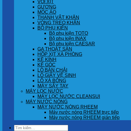
VÒI XỊT
GƯƠNG
MÓC ÁO
THANH VẮT KHĂN
VÒNG TREO KHĂN
BỘ PHỤ KIỆN
Bộ phụ kiện TOTO
Bộ phụ kiện INAX
Bộ phụ kiện CAESAR
GA THOÁT SÀN
HỘP XỊT XÀ PHÒNG
KỆ KÍNH
KỆ GÓC
LÔ BÀN CHẢI
LÔ GIẤY VỆ SINH
LÔ XÀ BÔNG
MÁY SẤY TAY
MÁY LỌC NƯỚC
MÁY LỌC NƯỚC CLEANSUI
MÁY NƯỚC NÓNG
MÁY NƯỚC NÓNG RHEEM
Máy nước nóng RHEEM trực tiếp
Máy nước nóng RHEEM gián tiếp
Tìm