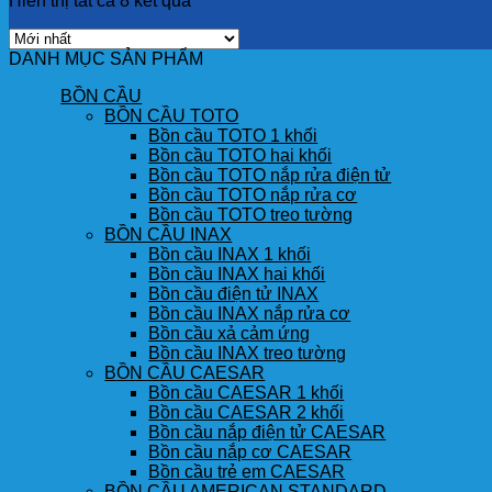
Hiển thị tất cả 8 kết quả
DANH MỤC SẢN PHẨM
BỒN CẦU
BỒN CẦU TOTO
Bồn cầu TOTO 1 khối
Bồn cầu TOTO hai khối
Bồn cầu TOTO nắp rửa điện tử
Bồn cầu TOTO nắp rửa cơ
Bồn cầu TOTO treo tường
BỒN CẦU INAX
Bồn cầu INAX 1 khối
Bồn cầu INAX hai khối
Bồn cầu điện tử INAX
Bồn cầu INAX nắp rửa cơ
Bồn cầu xả cảm ứng
Bồn cầu INAX treo tường
BỒN CẦU CAESAR
Bồn cầu CAESAR 1 khối
Bồn cầu CAESAR 2 khối
Bồn cầu nắp điện tử CAESAR
Bồn cầu nắp cơ CAESAR
Bồn cầu trẻ em CAESAR
BỒN CẦU AMERICAN STANDARD