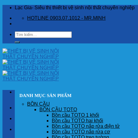
Skip
Lạc Gia- Siêu thị thiết bị vệ sinh nội thất chuyên nghiệp
to
HOTLINE 0903.07.1012 - MR.MINH
content
Tìm
kiếm:
DANH MỤC SẢN PHẨM
BỒN CẦU
TRANG CHỦ
BỒN CẦU TOTO
Bồn cầu TOTO 1 khối
GIỚI THIỆU
Bồn cầu TOTO hai khối
Bồn cầu TOTO nắp rửa điện tử
SẢN PHẨM
Bồn cầu TOTO nắp rửa cơ
Bồn cầu TOTO treo tường