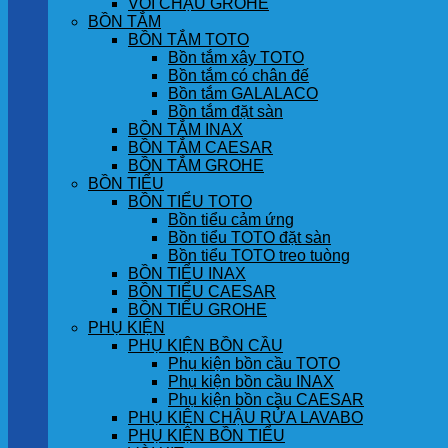
VÒI CHẬU GROHE
BỒN TẮM
BỒN TẮM TOTO
Bồn tắm xây TOTO
Bồn tắm có chân đế
Bồn tắm GALALACO
Bồn tắm đặt sàn
BỒN TẮM INAX
BỒN TẮM CAESAR
BỒN TẮM GROHE
BỒN TIỂU
BỒN TIỂU TOTO
Bồn tiểu cảm ứng
Bồn tiểu TOTO đặt sàn
Bồn tiểu TOTO treo tuòng
BỒN TIỂU INAX
BỒN TIỂU CAESAR
BỒN TIỂU GROHE
PHỤ KIỆN
PHỤ KIỆN BỒN CẦU
Phụ kiện bồn cầu TOTO
Phụ kiện bồn cầu INAX
Phụ kiện bồn cầu CAESAR
PHỤ KIỆN CHẬU RỬA LAVABO
PHỤ KIỆN BỒN TIỂU