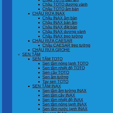
Chậu TOTO dương vành
Chậu TOTO âm bàn
CHẬU RỬA INAX
Chậu INAX âm bàn
Chậu INAX bán âm
Chậu INAX đặt bàn
Chậu INAX dương vành
Chậu INAX treo tường
CHẬU RỬA CAESAR
Chậu CAESAR treo tường
CHẬU RỬA GROHE
SEN TẮM
SEN TẮM TOTO
Sen tắm nóng lạnh TOTO
Sen tắm nhiệt độ TOTO
Sen cây TOTO
Sen âm tường
Tay sen TOTO
SEN TẮM INAX
Sen tắm âm tường INAX
Sen tắm cây INAX
Sen tắm nhiệt độ INAX
Sen tắm nóng lạnh INAX
Sen tắm nước lạnh INAX