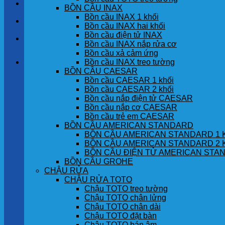
LIÊN HỆ
BỒN CẦU INAX
Bồn cầu INAX 1 khối
TIN TỨC
Bồn cầu INAX hai khối
Bồn cầu điện tử INAX
GÓC KHÁCH HÀNG
Bồn cầu INAX nắp rửa cơ
Bồn cầu xả cảm ứng
Bồn cầu INAX treo tường
Giỏ hàng
BỒN CẦU CAESAR
Bồn cầu CAESAR 1 khối
Chưa có sản phẩm trong giỏ hàng.
Bồn cầu CAESAR 2 khối
Bồn cầu nắp điện tử CAESAR
Bồn cầu nắp cơ CAESAR
Bồn cầu trẻ em CAESAR
BỒN CẦU AMERICAN STANDARD
BỒN CẦU AMERICAN STANDARD 1 
BỒN CẦU AMERICAN STANDARD 2 
BỒN CẦU ĐIỆN TỬ AMERICAN STA
BỒN CẦU GROHE
CHẬU RỬA
CHẬU RỬA TOTO
Chậu TOTO treo tường
Chậu TOTO chân lửng
Chậu TOTO chân dài
Chậu TOTO đặt bàn
Chậu TOTO bán âm