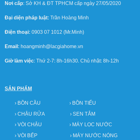
Nơi cấp
: Sở KH & ĐT TPHCM cấp ngày 27/05/2020
Đại diện pháp luật:
Trần Hoàng Minh
Điện thoại:
0903 07 1012 (Mr.Minh)
Email:
hoangminh@lacgiahome.vn
Giờ làm việc
: Thứ 2-7: 8h-16h30. Chủ nhật: 8h-12h
SẢN PHẨM
›
BỒN CẦU
›
BỒN TIỂU
›
CHẬU RỬA
› SEN TẮM
›
VÒI CHẬU
›
MÁY LỌC NƯỚC
› VÒI BẾP
›
MÁY NƯỚC NÓNG