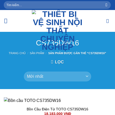
Skip
Tìm
kiếm:
to
content
CS735DW16
TRANG CHỦ
/
SẢN PHẨM
/
SẢN PHẨM ĐƯỢC GẮN THẺ “CS735DW16”
LỌC
Bồn Cầu Điện Tử TOTO CS735DW16
18,183,000
VNĐ